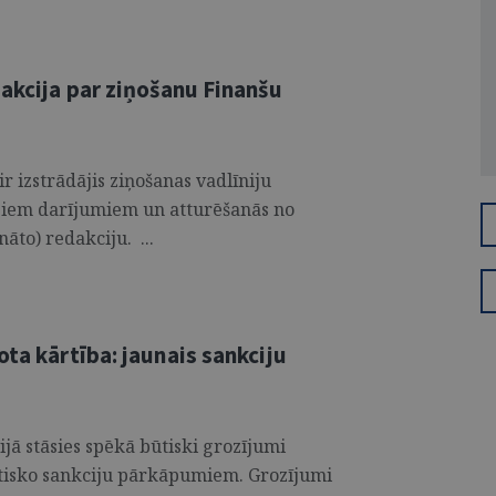
dakcija par ziņošanu Finanšu
ir izstrādājis ziņošanas vadlīniju
iem darījumiem un atturēšanās no
āto) redakciju. ...
ota kārtība: jaunais sankciju
ijā stāsies spēkā būtiski grozījumi
autisko sankciju pārkāpumiem. Grozījumi