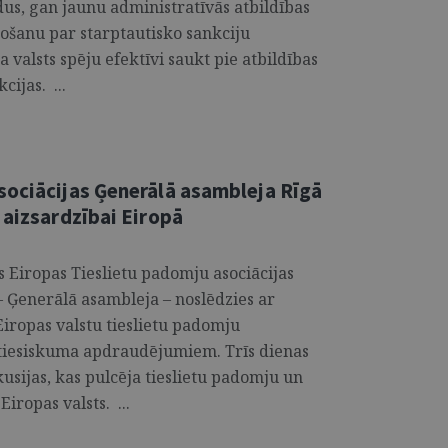
us, gan jaunu administratīvās atbildības
ošanu par starptautisko sankciju
valsts spēju efektīvi saukt pie atbildības
cijas. ...
sociācijas Ģenerālā asambleja Rīgā
 aizsardzībai Eiropā
is Eiropas Tieslietu padomju asociācijas
 Ģenerālā asambleja – noslēdzies ar
iropas valstu tieslietu padomju
 tiesiskuma apdraudējumiem. Trīs dienas
usijas, kas pulcēja tieslietu padomju un
Eiropas valsts. ...