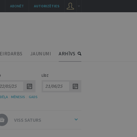
ABONĒT
AUTORIZĒTIES
EIRDARBS
JAUNUMI
ARHĪVS
O
LĪDZ
DĒĻA
/
MĒNESIS
/
GADS
VISS SATURS