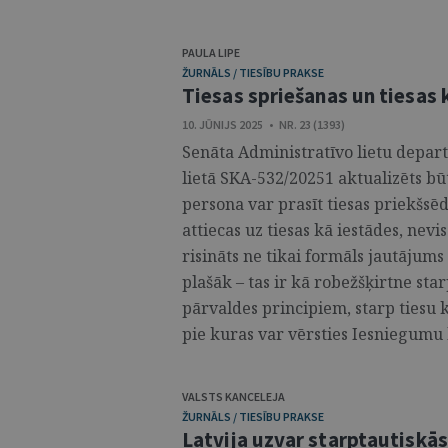
PAULA LIPE
ŽURNĀLS / TIESĪBU PRAKSE
Tiesas spriešanas un tiesas 
10. JŪNIJS 2025 • NR. 23 (1393)
Senāta Administratīvo lietu depar
lietā SKA-532/20251 aktualizēts bū
persona var prasīt tiesas priekšsē
attiecas uz tiesas kā iestādes, nev
risināts ne tikai formāls jautāju
plašāk – tas ir kā robežšķirtne sta
pārvaldes principiem, starp tiesu k
pie kuras var vērsties Iesniegumu l
VALSTS KANCELEJA
ŽURNĀLS / TIESĪBU PRAKSE
Latvija uzvar starptautiskās