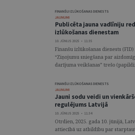
FINANŠU IZLŪKOŠANAS DIENESTS
JAUNUMI
Publicēta jauna vadlīniju re
izlūkošanas dienestam
10. JŪNIJS 2025 • 11:35
Finanšu izlūkošanas dienests (FID) 
“Ziņojumu sniegšana par aizdomīg
darījuma veikšanas” trešo (papildin
FINANŠU IZLŪKOŠANAS DIENESTS
JAUNUMI
Jauni sodu veidi un vienkārš
regulējums Latvijā
10. JŪNIJS 2025 • 11:34
Otrdien, 2025. gada 10. jūnijā, Latv
attiecībā uz atbildību par starpt