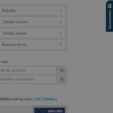
Rubrika
Tiesību nozare
Tiesību prakse
Numura tēma
UTORS
URNĀLU KATALOGS /
VISI ŽURNĀLI