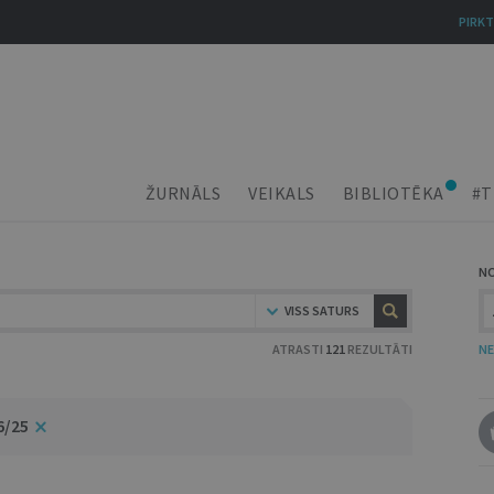
PIRKT
ŽURNĀLS
VEIKALS
BIBLIOTĒKA
#T
N
VISS SATURS
ATRASTI
121
REZULTĀTI
NE
6/25