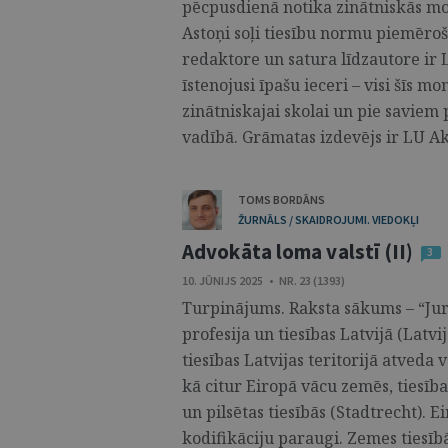
pēcpusdienā notika zinātniskās mo
Astoņi soļi tiesību normu piemēroš
redaktore un satura līdzautore ir
īstenojusi īpašu ieceri – visi šīs m
zinātniskajai skolai un pie saviem
vadībā. Grāmatas izdevējs ir LU Ak
TOMS BORDĀNS
ŽURNĀLS / SKAIDROJUMI. VIEDOKĻI
Advokāta loma valstī (II)
3
10. JŪNIJS 2025 • NR. 23 (1393)
Turpinājums. Raksta sākums – “Juri
profesija un tiesības Latvijā (Latvi
tiesības Latvijas teritorijā atveda 
kā citur Eiropā vācu zemēs, tiesība
un pilsētas tiesībās (Stadtrecht). E
kodifikāciju paraugi. Zemes tiesībā