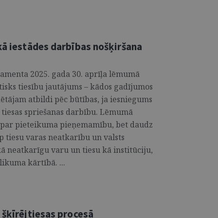
kā iestādes darbības nošķiršana
tamenta 2025. gada 30. aprīļa lēmumā
tisks tiesību jautājums – kādos gadījumos
dētājam atbildi pēc būtības, ja iesniegums
is tiesas spriešanas darbību. Lēmumā
ms par pieteikuma pieņemamību, bet daudz
rp tiesu varas neatkarību un valsts
ā neatkarīgu varu un tiesu kā institūciju,
ikuma kārtībā. ...
 šķīrējtiesas procesā