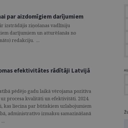
nai par aizdomīgiem darījumiem
ir izstrādājis ziņošanas vadlīniju
iem darījumiem un atturēšanās no
āto) redakciju. ...
mas efektivitātes rādītāji Latvijā
A
stībā pēdējo gadu laikā vērojama pozitīva
z procesa kvalitāti un efektivitāti. 2024.
āji, kas liecina par būtiskiem uzlabojumiem
Ž
bā, administratīvo izmaksu samazināšanā
...