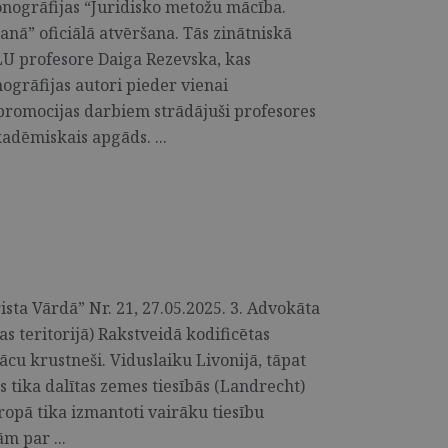
nogrāfijas “Juridisko metožu mācība.
anā” oficiālā atvēršana. Tās zinātniskā
 LU profesore Daiga Rezevska, kas
onogrāfijas autori pieder vienai
 promocijas darbiem strādājuši profesores
adēmiskais apgāds. ...
sta Vārdā” Nr. 21, 27.05.2025. 3. Advokāta
jas teritorijā) Rakstveidā kodificētas
vācu krustneši. Viduslaiku Livonijā, tāpat
s tika dalītas zemes tiesībās (Landrecht)
iropā tika izmantoti vairāku tiesību
m par ...