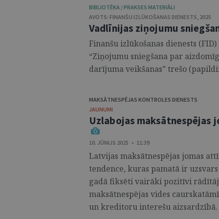
BIBLIOTĒKA / PRAKSES MATERIĀLI
AVOTS:
FINANŠU IZLŪKOŠANAS DIENESTS
,
2025
Vadlīnijas ziņojumu sniegša
Finanšu izlūkošanas dienests (FID) 
“Ziņojumu sniegšana par aizdomīg
darījuma veikšanas” trešo (papildin
MAKSĀTNESPĒJAS KONTROLES DIENESTS
JAUNUMI
Uzlabojas maksātnespējas jo
10. JŪNIJS 2025 • 11:39
Latvijas maksātnespējas jomas attī
tendence, kuras pamatā ir uzsvars u
gadā fiksēti vairāki pozitīvi rādīt
maksātnespējas vides caurskatāmī
un kreditoru interešu aizsardzībā. 