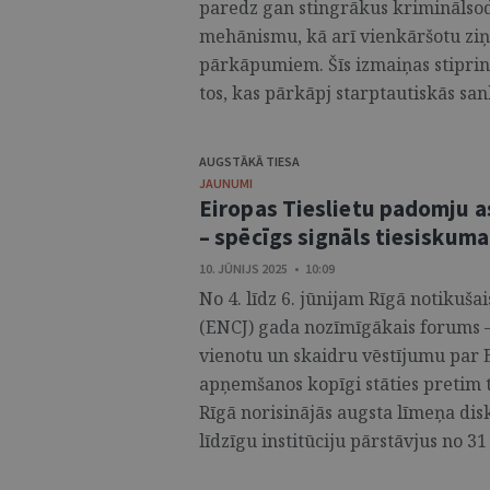
paredz gan stingrākus kriminālsod
mehānismu, kā arī vienkāršotu ziņ
pārkāpumiem. Šīs izmaiņas stiprina 
tos, kas pārkāpj starptautiskās sank
AUGSTĀKĀ TIESA
JAUNUMI
Eiropas Tieslietu padomju a
– spēcīgs signāls tiesiskuma
10. JŪNIJS 2025 • 10:09
No 4. līdz 6. jūnijam Rīgā notikuša
(ENCJ) gada nozīmīgākais forums –
vienotu un skaidru vēstījumu par E
apņemšanos kopīgi stāties pretim
Rīgā norisinājās augsta līmeņa disk
līdzīgu institūciju pārstāvjus no 31 