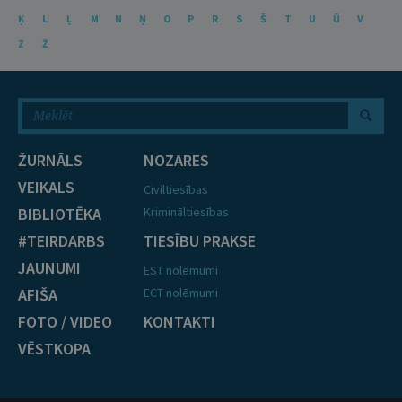
Ķ
L
Ļ
M
N
Ņ
O
P
R
S
Š
T
U
Ū
V
Z
Ž
ŽURNĀLS
NOZARES
VEIKALS
Civiltiesības
BIBLIOTĒKA
Krimināltiesības
#TEIRDARBS
TIESĪBU PRAKSE
JAUNUMI
EST nolēmumi
AFIŠA
ECT nolēmumi
FOTO / VIDEO
KONTAKTI
VĒSTKOPA