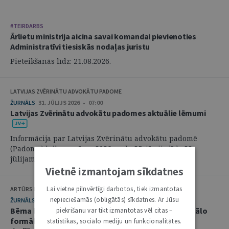
#TEIRDARBS
Ārlietu ministrija aicina savai komandai pievienoties
Administratīvi tiesiskās nodaļas juristu
Pieteikšanās līdz: 21.08.2026.
LATVIJAS ZVĒRINĀTU ADVOKĀTU PADOME
ŽURNĀLS
31. JŪLIJS 2026 • 07:00
Latvijas Zvērinātu advokātu padomes aktuālie lēmumi
Informācija par Latvijas Zvērinātu advokātu padomē
(Padome) laikposmā no 2026. gada 25. jūnija līdz 28.
jūlijam pieņemtajiem lēmumiem. ...
Vietnē izmantojam sīkdatnes
Lai vietne pilnvērtīgi darbotos, tiek izmantotas
ARTŪRS KURBATOVS, INGA KUDEIKINA, MARTA URBĀNE
nepieciešamās (obligātās) sīkdatnes. Ar Jūsu
ŽURNĀLS
29. JŪLIJS 2026 • 08:00
Bērna labākās intereses civilprocesā: starp procesuālo
piekrišanu var tikt izmantotas vēl citas –
formālismu un pienākumu nekavējoties reaģēt uz
statistikas, sociālo mediju un funkcionalitātes.