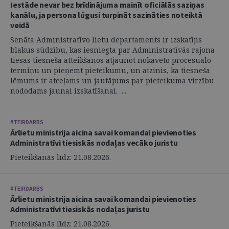
Iestāde nevar bez brīdinājuma mainīt oficiālās saziņas
kanālu, ja persona lūgusi turpināt sazināties noteiktā
veidā
Senāta Administratīvo lietu departaments ir izskatījis
blakus sūdzību, kas iesniegta par Administratīvās rajona
tiesas tiesneša atteikšanos atjaunot nokavēto procesuālo
termiņu un pieņemt pieteikumu, un atzinis, ka tiesneša
lēmums ir atceļams un jautājums par pieteikuma virzību
nododams jaunai izskatīšanai. ...
#TEIRDARBS
Ārlietu ministrija aicina savai komandai pievienoties
Administratīvi tiesiskās nodaļas vecāko juristu
Pieteikšanās līdz: 21.08.2026.
#TEIRDARBS
Ārlietu ministrija aicina savai komandai pievienoties
Administratīvi tiesiskās nodaļas juristu
Pieteikšanās līdz: 21.08.2026.