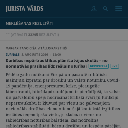
MEKLĒŠANAS REZULTĀTI
"" (
ATRASTI
33295
REZULTĀTI
)
MARGARITA VOICIŠA, VITĀLIJS RAKSTIŅŠ
ŽURNĀLS
5. AUGUSTS 2026 • 12:00
Darbības nepārtrauktības plāni Latvijas skolās – no
normatīvās prasības līdz reālai noturībai
Pēdējo gadu notikumi Eiropā un pasaulē ir būtiski
mainījuši izpratni par drošību un valsts noturību. Covid-
19 pandēmija, energoresursu krīze, pieaugošie
kiberdraudi, hibrīdapdraudējumi ir pierādījuši, ka valsts
un pašvaldību spēja nodrošināt kritiski svarīgu funkciju
nepārtrauktību ir kļuvusi par vienu no galvenajiem
nacionālās drošības elementiem. Šajā kontekstā izglītības
iestādes ieņem īpašu vietu, jo skolas ir viens no
sabiedrības noturības balstiem, kas nodrošina
sabiedrības stabilitāti, bērnu drošību un iespēju pārējām