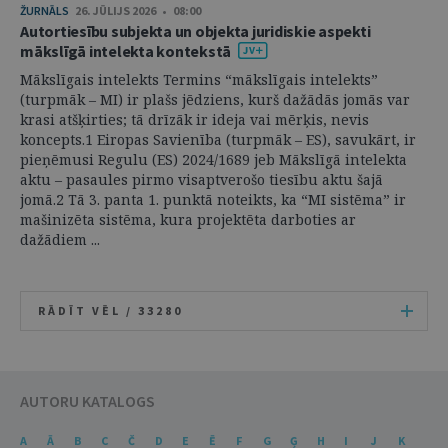
ŽURNĀLS
26. JŪLIJS 2026 • 08:00
Autortiesību subjekta un objekta juridiskie aspekti
mākslīgā intelekta kontekstā
Mākslīgais intelekts Termins “mākslīgais intelekts”
(turpmāk – MI) ir plašs jēdziens, kurš dažādās jomās var
krasi atšķirties; tā drīzāk ir ideja vai mērķis, nevis
koncepts.1 Eiropas Savienība (turpmāk – ES), savukārt, ir
pieņēmusi Regulu (ES) 2024/1689 jeb Mākslīgā intelekta
aktu – pasaules pirmo visaptverošo tiesību aktu šajā
jomā.2 Tā 3. panta 1. punktā noteikts, ka “MI sistēma” ir
mašinizēta sistēma, kura projektēta darboties ar
dažādiem ...
RĀDĪT VĒL /
33280
AUTORU KATALOGS
A
Ā
B
C
Č
D
E
Ē
F
G
Ģ
H
I
J
K