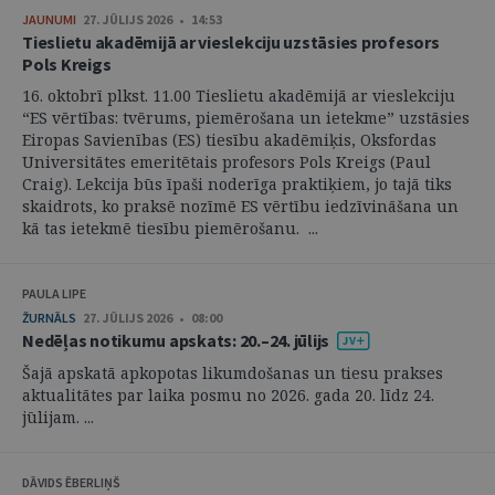
JAUNUMI
27. JŪLIJS 2026 • 14:53
Tieslietu akadēmijā ar vieslekciju uzstāsies profesors
Pols Kreigs
16. oktobrī plkst. 11.00 Tieslietu akadēmijā ar vieslekciju
“ES vērtības: tvērums, piemērošana un ietekme” uzstāsies
Eiropas Savienības (ES) tiesību akadēmiķis, Oksfordas
Universitātes emeritētais profesors Pols Kreigs (Paul
Craig). Lekcija būs īpaši noderīga praktiķiem, jo tajā tiks
skaidrots, ko praksē nozīmē ES vērtību iedzīvināšana un
kā tas ietekmē tiesību piemērošanu. ...
PAULA LIPE
ŽURNĀLS
27. JŪLIJS 2026 • 08:00
Nedēļas notikumu apskats: 20.–24. jūlijs
Šajā apskatā apkopotas likumdošanas un tiesu prakses
aktualitātes par laika posmu no 2026. gada 20. līdz 24.
jūlijam. ...
DĀVIDS ĒBERLIŅŠ