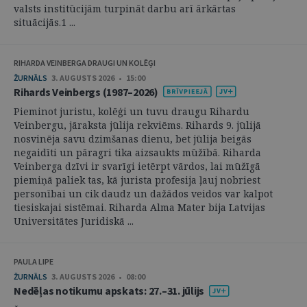
valsts institūcijām turpināt darbu arī ārkārtas
situācijās.1 ...
RIHARDA VEINBERGA DRAUGI UN KOLĒĢI
ŽURNĀLS
3. AUGUSTS 2026 • 15:00
Rihards Veinbergs (1987–2026)
Pieminot juristu, kolēģi un tuvu draugu Rihardu
Veinbergu, jāraksta jūlija rekviēms. Rihards 9. jūlijā
nosvinēja savu dzimšanas dienu, bet jūlija beigās
negaidīti un pāragri tika aizsaukts mūžībā. Riharda
Veinberga dzīvi ir svarīgi ietērpt vārdos, lai mūžīgā
piemiņā paliek tas, kā jurista profesija ļauj nobriest
personībai un cik daudz un dažādos veidos var kalpot
tiesiskajai sistēmai. Riharda Alma Mater bija Latvijas
Universitātes Juridiskā ...
PAULA LIPE
ŽURNĀLS
3. AUGUSTS 2026 • 08:00
Nedēļas notikumu apskats: 27.–31. jūlijs