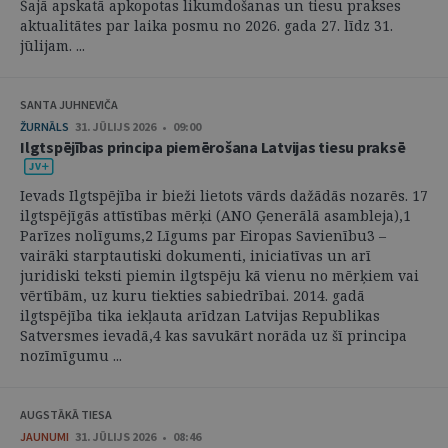
Šajā apskatā apkopotas likumdošanas un tiesu prakses
aktualitātes par laika posmu no 2026. gada 27. līdz 31.
jūlijam. ...
SANTA JUHNEVIČA
ŽURNĀLS
31. JŪLIJS 2026 • 09:00
Ilgtspējības principa piemērošana Latvijas tiesu praksē
Ievads Ilgtspējība ir bieži lietots vārds dažādās nozarēs. 17
ilgtspējīgās attīstības mērķi (ANO Ģenerālā asambleja),1
Parīzes nolīgums,2 Līgums par Eiropas Savienību3 –
vairāki starptautiski dokumenti, iniciatīvas un arī
juridiski teksti piemin ilgtspēju kā vienu no mērķiem vai
vērtībām, uz kuru tiekties sabiedrībai. 2014. gadā
ilgtspējība tika iekļauta arīdzan Latvijas Republikas
Satversmes ievadā,4 kas savukārt norāda uz šī principa
nozīmīgumu ...
AUGSTĀKĀ TIESA
JAUNUMI
31. JŪLIJS 2026 • 08:46