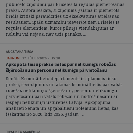
publicēto ziņojumu par Briseles Ia regulas piemērošanas
praksi. Autora ieskatā, šī ziņojuma gaismā ir piemērots
brīdis kritiski paraudzīties uz eksekvatūras atcelšanas
rezultātiem, īpašu uzmanību pievēršot tiem Briseles Ia
regulas elementiem, kuros pilnīgs viendabīgums ar
nolūku vai nejauši nav ticis panākts. ...
AUGSTĀKĀ TIESA
JAUNUMI
27. JŪLIJS 2026 • 15:10
Apkopota tiesu prakse lietās par nelikumīgu robežas
šķērsošanu un personu nelikumīgu pārvietošanu
Senāta Krimināllietu departaments ir apkopojis tiesu
praksi, secinājumus un atziņas krimināllietās par valsts
robežas nelikumīgu šķērsošanu, personu nelikumīgu
pārvietošanu pāri valsts robežai un nodrošināšanu ar
iespēju nelikumīgi uzturēties Latvijā. Apkopojumā
analizēti Senāta un apgabaltiesu nolēmumi lietās, kas
izskatītas no 2020. līdz 2025. gadam. ...
TIESLIETU AKADĒMIJA