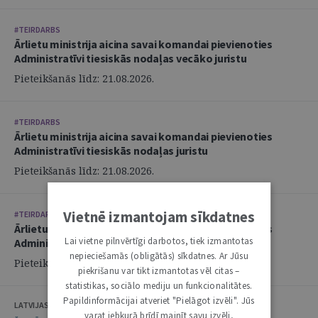
#TEIRDARBS
Ārlietu ministrija aicina savai komandai pievienoties
Administratīvi tiesiskās nodaļas vecāko juristu
Pieteikšanās līdz: 21.08.2026.
#TEIRDARBS
Ārlietu ministrija aicina savai komandai pievienoties
Administratīvi tiesiskās nodaļas juristu
Pieteikšanās līdz: 21.08.2026.
Vietnē izmantojam sīkdatnes
#TEIRDARBS
Ārlietu ministrija aicina savai komandai pievienoties
Lai vietne pilnvērtīgi darbotos, tiek izmantotas
Administratīvi tiesiskās nodaļas juristu
nepieciešamās (obligātās) sīkdatnes. Ar Jūsu
Pieteikšanās līdz: 21.08.2026.
piekrišanu var tikt izmantotas vēl citas –
statistikas, sociālo mediju un funkcionalitātes.
Papildinformācijai atveriet "Pielāgot izvēli". Jūs
LATVIJAS ZVĒRINĀTU ADVOKĀTU PADOME
varat jebkurā brīdī mainīt savu izvēli,