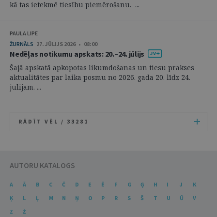
kā tas ietekmē tiesību piemērošanu. ...
PAULA LIPE
ŽURNĀLS
27. JŪLIJS 2026 • 08:00
Nedēļas notikumu apskats: 20.–24. jūlijs
Šajā apskatā apkopotas likumdošanas un tiesu prakses
aktualitātes par laika posmu no 2026. gada 20. līdz 24.
jūlijam. ...
RĀDĪT VĒL /
33281
AUTORU KATALOGS
A
Ā
B
C
Č
D
E
Ē
F
G
Ģ
H
I
J
K
Ķ
L
Ļ
M
N
Ņ
O
P
R
S
Š
T
U
Ū
V
Z
Ž