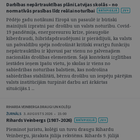
Darbības nepārtrauktības plāni Latvijas skolās – no
normatīvās prasības līdz reālai noturībai
Pēdējo gadu notikumi Eiropā un pasaulē ir būtiski
mainījuši izpratni par drošību un valsts noturību. Covid-
19 pandēmija, energoresursu krīze, pieaugošie
kiberdraudi, hibrīdapdraudējumi ir pierādījuši, ka valsts
un pašvaldību spēja nodrošināt kritiski svarīgu funkciju
nepārtrauktību ir kļuvusi par vienu no galvenajiem
nacionālās drošības elementiem. Šajā kontekstā izglītības
iestādes ieņem īpašu vietu, jo skolas ir viens no
sabiedrības noturības balstiem, kas nodrošina
sabiedrības stabilitāti, bērnu drošību un iespēju pārējām
valsts institūcijām turpināt darbu arī ārkārtas
situācijās.1 ...
RIHARDA VEINBERGA DRAUGI UN KOLĒĢI
ŽURNĀLS
3. AUGUSTS 2026 • 15:00
Rihards Veinbergs (1987–2026)
Pieminot juristu, kolēģi un tuvu draugu Rihardu
Veinbergu, jāraksta jūlija rekviēms. Rihards 9. jūlijā