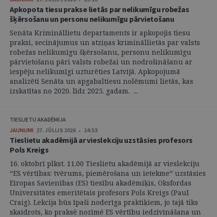
Apkopota tiesu prakse lietās par nelikumīgu robežas
šķērsošanu un personu nelikumīgu pārvietošanu
Senāta Krimināllietu departaments ir apkopojis tiesu
praksi, secinājumus un atziņas krimināllietās par valsts
robežas nelikumīgu šķērsošanu, personu nelikumīgu
pārvietošanu pāri valsts robežai un nodrošināšanu ar
iespēju nelikumīgi uzturēties Latvijā. Apkopojumā
analizēti Senāta un apgabaltiesu nolēmumi lietās, kas
izskatītas no 2020. līdz 2025. gadam. ...
TIESLIETU AKADĒMIJA
JAUNUMI
27. JŪLIJS 2026 • 14:53
Tieslietu akadēmijā ar vieslekciju uzstāsies profesors
Pols Kreigs
16. oktobrī plkst. 11.00 Tieslietu akadēmijā ar vieslekciju
“ES vērtības: tvērums, piemērošana un ietekme” uzstāsies
Eiropas Savienības (ES) tiesību akadēmiķis, Oksfordas
Universitātes emeritētais profesors Pols Kreigs (Paul
Craig). Lekcija būs īpaši noderīga praktiķiem, jo tajā tiks
skaidrots, ko praksē nozīmē ES vērtību iedzīvināšana un