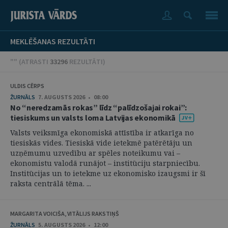
MEKLĒŠANAS REZULTĀTI
"" (
ATRASTI
33296
REZULTĀTI
)
ULDIS CĒRPS
ŽURNĀLS
7. AUGUSTS 2026 • 08:00
No “neredzamās rokas” līdz “palīdzošajai rokai”:
tiesiskums un valsts loma Latvijas ekonomikā
Valsts veiksmīga ekonomiskā attīstība ir atkarīga no
tiesiskās vides. Tiesiskā vide ietekmē patērētāju un
uzņēmumu uzvedību ar spēles noteikumu vai –
ekonomistu valodā runājot – institūciju starpniecību.
Institūcijas un to ietekme uz ekonomisko izaugsmi ir šī
raksta centrālā tēma. ...
MARGARITA VOICIŠA, VITĀLIJS RAKSTIŅŠ
ŽURNĀLS
5. AUGUSTS 2026 • 12:00