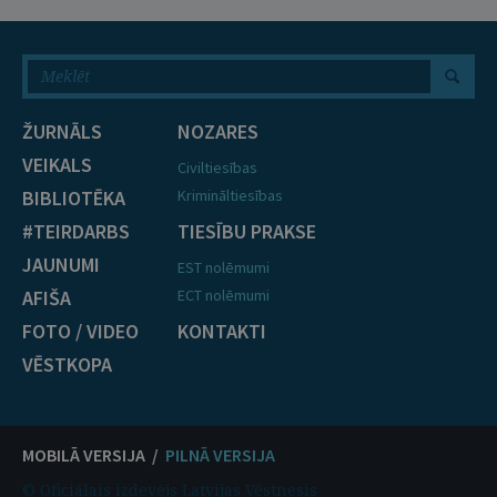
ŽURNĀLS
NOZARES
VEIKALS
Civiltiesības
BIBLIOTĒKA
Krimināltiesības
#TEIRDARBS
TIESĪBU PRAKSE
JAUNUMI
EST nolēmumi
AFIŠA
ECT nolēmumi
FOTO / VIDEO
KONTAKTI
VĒSTKOPA
MOBILĀ VERSIJA /
PILNĀ VERSIJA
© Oficiālais izdevējs Latvijas Vēstnesis