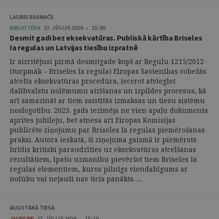
LAURIS RASNAČS
BIBLIOTĒKA
27. JŪLIJS 2026 • 15:30
Desmit gadi bez eksekvatūras. Publiskā kārtība Briseles
Ia regulas un Latvijas tiesību izpratnē
Ir aizritējusi pirmā desmitgade kopš ar Regulu 1215/2012
(turpmāk – Briseles Ia regula) Eiropas Savienības robežās
atcelta eksekvatūras procedūra, iecerot atvieglot
dalībvalstu nolēmumu atzīšanas un izpildes procesus, kā
arī samazināt ar tiem saistītās izmaksas un tiesu sistēmu
noslogotību. 2025. gads iezīmēja ne vien apaļu dokumenta
aprites jubileju, bet atnesa arī Eiropas Komisijas
publicēto ziņojumu par Briseles Ia regulas piemērošanas
praksi. Autora ieskatā, šī ziņojuma gaismā ir piemērots
brīdis kritiski paraudzīties uz eksekvatūras atcelšanas
rezultātiem, īpašu uzmanību pievēršot tiem Briseles Ia
regulas elementiem, kuros pilnīgs viendabīgums ar
nolūku vai nejauši nav ticis panākts. ...
AUGSTĀKĀ TIESA
JAUNUMI
27. JŪLIJS 2026 • 15:10