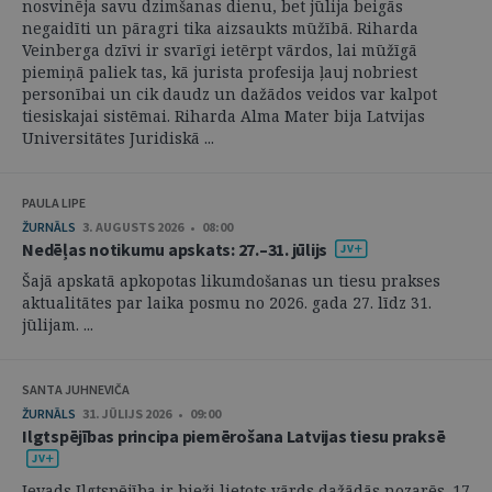
nosvinēja savu dzimšanas dienu, bet jūlija beigās
negaidīti un pāragri tika aizsaukts mūžībā. Riharda
Veinberga dzīvi ir svarīgi ietērpt vārdos, lai mūžīgā
piemiņā paliek tas, kā jurista profesija ļauj nobriest
personībai un cik daudz un dažādos veidos var kalpot
tiesiskajai sistēmai. Riharda Alma Mater bija Latvijas
Universitātes Juridiskā ...
PAULA LIPE
ŽURNĀLS
3. AUGUSTS 2026 • 08:00
Nedēļas notikumu apskats: 27.–31. jūlijs
Šajā apskatā apkopotas likumdošanas un tiesu prakses
aktualitātes par laika posmu no 2026. gada 27. līdz 31.
jūlijam. ...
SANTA JUHNEVIČA
ŽURNĀLS
31. JŪLIJS 2026 • 09:00
Ilgtspējības principa piemērošana Latvijas tiesu praksē
Ievads Ilgtspējība ir bieži lietots vārds dažādās nozarēs. 17