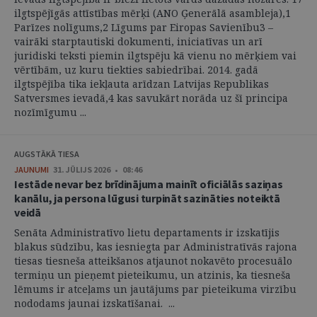
ilgtspējīgās attīstības mērķi (ANO Ģenerālā asambleja),1
Parīzes nolīgums,2 Līgums par Eiropas Savienību3 –
vairāki starptautiski dokumenti, iniciatīvas un arī
juridiski teksti piemin ilgtspēju kā vienu no mērķiem vai
vērtībām, uz kuru tiekties sabiedrībai. 2014. gadā
ilgtspējība tika iekļauta arīdzan Latvijas Republikas
Satversmes ievadā,4 kas savukārt norāda uz šī principa
nozīmīgumu ...
AUGSTĀKĀ TIESA
JAUNUMI
31. JŪLIJS 2026 • 08:46
Iestāde nevar bez brīdinājuma mainīt oficiālās saziņas
kanālu, ja persona lūgusi turpināt sazināties noteiktā
veidā
Senāta Administratīvo lietu departaments ir izskatījis
blakus sūdzību, kas iesniegta par Administratīvās rajona
tiesas tiesneša atteikšanos atjaunot nokavēto procesuālo
termiņu un pieņemt pieteikumu, un atzinis, ka tiesneša
lēmums ir atceļams un jautājums par pieteikuma virzību
nododams jaunai izskatīšanai. ...