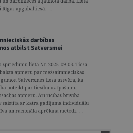
 un darbinieces atjaunota darbā. Lieta
 Rīgas apgabaltiesā. ...
mnieciskās darbības
os atbilst Satversmei
a spriedumu lietā Nr. 2025-09-03. Tiesa
atbalsta apmēru par mežsaimnieciskās
gumos. Satversmes tiesa uzsvēra, ka
ība noteikt par tiesību uz īpašumu
ācijas apmēru. Arī rīcības brīvība
 saistīta ar katra gadījuma individuālu
tīva un racionāla aprēķina metodi. ...