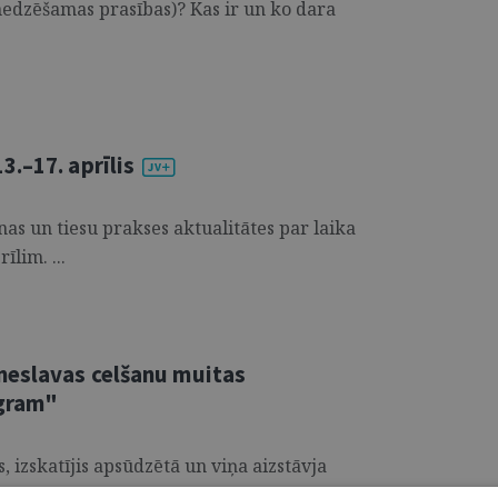
 nedzēšamas prasības)? Kas ir un ko dara
.–17. aprīlis
s un tiesu prakses aktualitātes par laika
īlim. ...
neslavas celšanu muitas
agram"
 izskatījis apsūdzētā un viņa aizstāvja
urā apsūdzētais atzīts par vainīgu neslavas