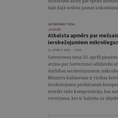
uzteikums atzīts par spēkā neesošu
šajā daļā nodota jaunai izskatīšanai
SATVERSMES TIESA
JAUNUMI
Atbalsta apmērs par mežsai
ierobežojumiem mikroliegum
15. APRĪLIS 2026 • 14:36
Satversmes tiesa 10. aprīlī pieņēm
atzina par Satversmei atbilstošu 
darbības ierobežojumiem mikrolie
Ministru kabinetam ir rīcības brīv
ierobežojumu piešķiramās kompens
noteikt tādu kompensāciju, kas nav
vērtējumu, bet ir balstīta uz objek