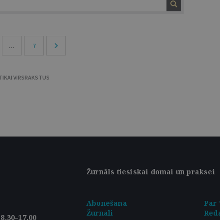
...
7
TIKAI VIRSRAKSTUS
Žurnāls tiesiskai domai un praksei
Abonēšana
Par 
Žurnāli
Reda
8.30–17.00