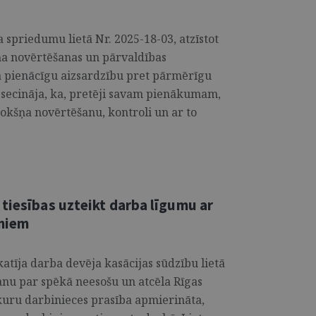
 spriedumu lietā Nr. 2025-18-03, atzīstot
ņa novērtēšanas un pārvaldības
a pienācīgu aizsardzību pret pārmērīgu
a secināja, ka, pretēji savam pienākumam,
rokšņa novērtēšanu, kontroli un ar to
tiesības uzteikt darba līgumu ar
umiem
atīja darba devēja kasācijas sūdzību lietā
nu par spēkā neesošu un atcēla Rīgas
kuru darbinieces prasība apmierināta,