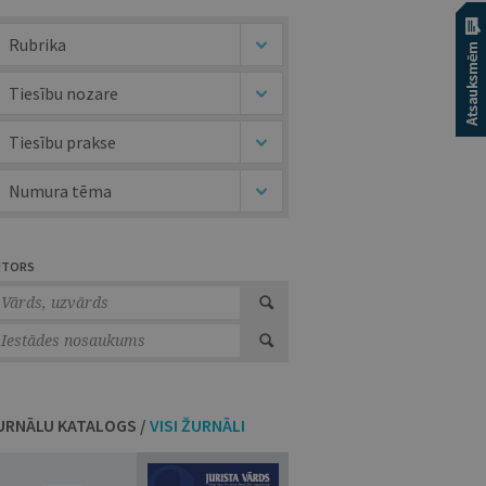
Rubrika
Tiesību nozare
Tiesību prakse
Numura tēma
UTORS
URNĀLU KATALOGS /
VISI ŽURNĀLI