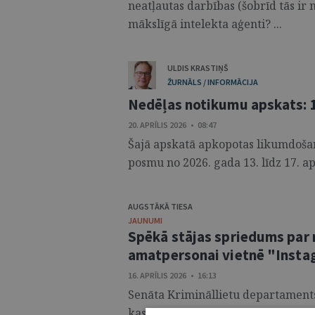
neatļautas darbības (šobrīd tās ir
mākslīgā intelekta aģenti? ...
ULDIS KRASTIŅŠ
ŽURNĀLS / INFORMĀCIJA
Nedēļas notikumu apskats: 13
20. APRĪLIS 2026 • 08:47
Šajā apskatā apkopotas likumdošana
posmu no 2026. gada 13. līdz 17. apr
AUGSTĀKĀ TIESA
JAUNUMI
Spēkā stājas spriedums par 
amatpersonai vietnē "Inst
16. APRĪLIS 2026 • 16:13
Senāta Krimināllietu departaments,
kasācijas sūdzības krimināllietā, k