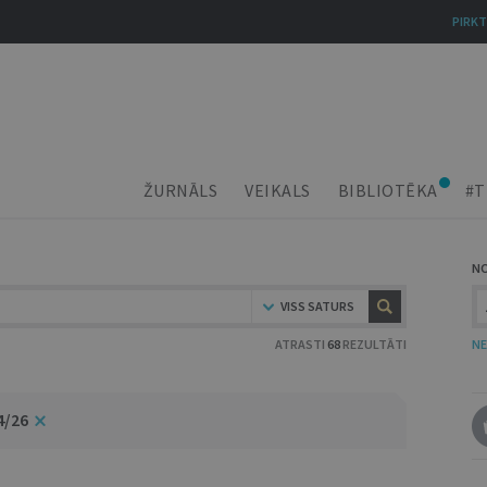
PIRKT
ŽURNĀLS
VEIKALS
BIBLIOTĒKA
#T
N
VISS SATURS
ATRASTI
68
REZULTĀTI
NE
4/26