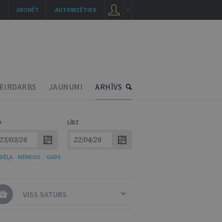
ABONĒT
AUTORIZĒTIES
EIRDARBS
JAUNUMI
ARHĪVS
O
LĪDZ
DĒĻA
/
MĒNESIS
/
GADS
VISS SATURS