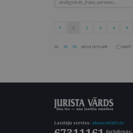
1
2
3
4
5
10
20
50
REZULTĀTI LAPĀ
RĀDĪT 
Lasītāju serviss
:
abonenti@lv.lv
67311161
darbdienās: 