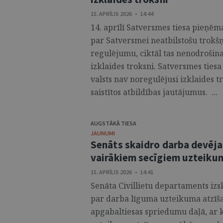
15. APRĪLIS 2026 • 14:44
14. aprīlī Satversmes tiesa pieņēma
par Satversmei neatbilstošu trokš
regulējumu, ciktāl tas nenodrošin
izklaides troksni. Satversmes ties
valsts nav noregulējusi izklaides t
saistītos atbildības jautājumus. ...
AUGSTĀKĀ TIESA
JAUNUMI
Senāts skaidro darba devēja 
vairākiem secīgiem uzteik
15. APRĪLIS 2026 • 14:41
Senāta Civillietu departaments izsk
par darba līguma uzteikuma atzīša
apgabaltiesas spriedumu daļā, ar 