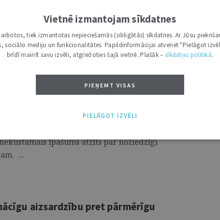
teicies ierosināt kasācijas tiesvedību. Līdz
Vietnē izmantojam sīkdatnes
esas spriedums. ...
i darbotos, tiek izmantotas nepieciešamās (obligātās) sīkdatnes. Ar Jūsu piekriša
kas, sociālo mediju un funkcionalitātes. Papildinformācijai atveriet "Pielāgot izvēl
brīdī mainīt savu izvēli, atgriežoties šajā vietnē. Plašāk –
sīkdatņu politikā
.
mu par noziedzīgi iegūta dzīvokļa
PIEŅEMT VISAS
iekam
ir izskatījis kriminālprocesā aizskarto
PIELĀGOT IZVĒLI
a iesniegto sūdzību par Rīgas
nekustamais īpašums atzīts par noziedzīgi
am. ...
enācīgu aizsardzību pret pārmērīgu