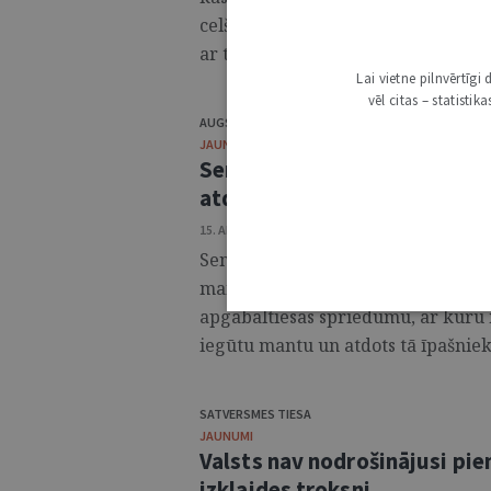
celšanā masu saziņas līdzeklī, ir at
ar to spēkā stājies Rīgas apgabalti
Lai vietne pilnvērtīg
vēl citas – statisti
AUGSTĀKĀ TIESA
JAUNUMI
Senāts atstāj spēkā spriedu
atdošanu sākotnējam īpašn
15. APRĪLIS 2026 • 14:47
Senāta Krimināllietu departaments 
mantas īpašnieku un viņu pārstāvj
apgabaltiesas spriedumu, ar kuru 
iegūtu mantu un atdots tā īpašniek
SATVERSMES TIESA
JAUNUMI
Valsts nav nodrošinājusi pi
izklaides troksni