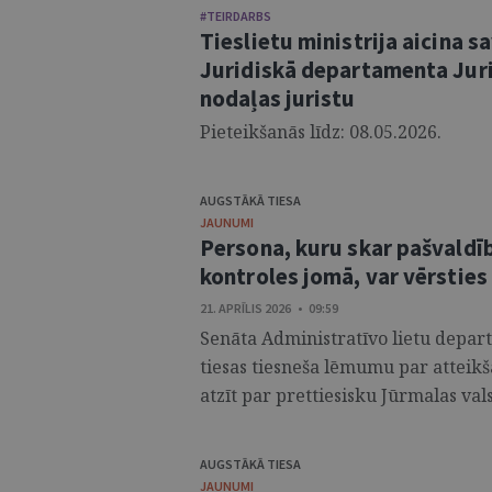
#TEIRDARBS
Tieslietu ministrija aicina 
Juridiskā departamenta Jur
nodaļas juristu
Pieteikšanās līdz: 08.05.2026.
AUGSTĀKĀ TIESA
JAUNUMI
Persona, kuru skar pašvald
kontroles jomā, var vērsties
21. APRĪLIS 2026 • 09:59
Senāta Administratīvo lietu depart
tiesas tiesneša lēmumu par atteikš
atzīt par prettiesisku Jūrmalas vals
AUGSTĀKĀ TIESA
JAUNUMI