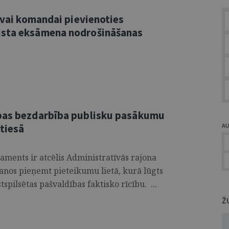
savai komandai pievienoties
ista eksāmena nodrošināšanas
ības bezdarbība publisku pasākumu
 tiesā
A
aments ir atcēlis Administratīvās rajona
anos pieņemt pieteikumu lietā, kurā lūgts
tspilsētas pašvaldības faktisko rīcību. ...
Ž