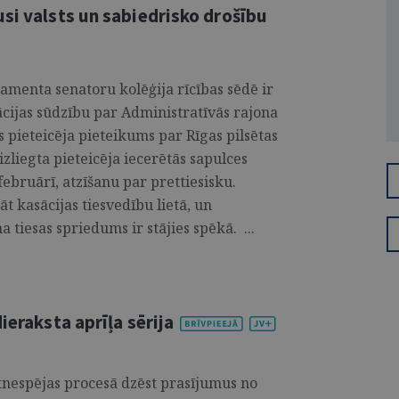
si valsts un sabiedrisko drošību
amenta senatoru kolēģija rīcības sēdē ir
sācijas sūdzību par Administratīvās rajona
s pieteicēja pieteikums par Rīgas pilsētas
zliegta pieteicēja iecerētās sapulces
februārī, atzīšanu par prettiesisku.
t kasācijas tiesvedību lietā, un
 tiesas spriedums ir stājies spēkā. ...
ieraksta aprīļa sērija
tnespējas procesā dzēst prasījumus no