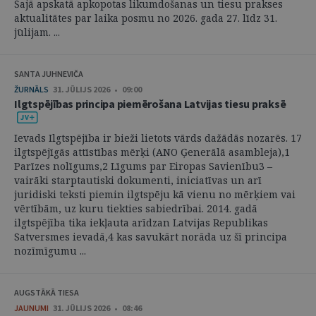
Šajā apskatā apkopotas likumdošanas un tiesu prakses
aktualitātes par laika posmu no 2026. gada 27. līdz 31.
jūlijam. ...
SANTA JUHNEVIČA
ŽURNĀLS
31. JŪLIJS 2026 • 09:00
Ilgtspējības principa piemērošana Latvijas tiesu praksē
Ievads Ilgtspējība ir bieži lietots vārds dažādās nozarēs. 17
ilgtspējīgās attīstības mērķi (ANO Ģenerālā asambleja),1
Parīzes nolīgums,2 Līgums par Eiropas Savienību3 –
vairāki starptautiski dokumenti, iniciatīvas un arī
juridiski teksti piemin ilgtspēju kā vienu no mērķiem vai
vērtībām, uz kuru tiekties sabiedrībai. 2014. gadā
ilgtspējība tika iekļauta arīdzan Latvijas Republikas
Satversmes ievadā,4 kas savukārt norāda uz šī principa
nozīmīgumu ...
AUGSTĀKĀ TIESA
JAUNUMI
31. JŪLIJS 2026 • 08:46