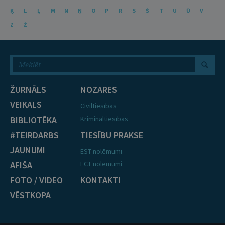
Ķ
L
Ļ
M
N
Ņ
O
P
R
S
Š
T
U
Ū
V
Z
Ž
ŽURNĀLS
NOZARES
VEIKALS
Civiltiesības
BIBLIOTĒKA
Krimināltiesības
#TEIRDARBS
TIESĪBU PRAKSE
JAUNUMI
EST nolēmumi
AFIŠA
ECT nolēmumi
FOTO / VIDEO
KONTAKTI
VĒSTKOPA