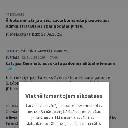
#TEIRDARBS
Ārlietu ministrija aicina savai komandai pievienoties
Administratīvi tiesiskās nodaļas juristu
Pieteikšanās līdz: 21.08.2026.
LATVIJAS ZVĒRINĀTU ADVOKĀTU PADOME
ŽURNĀLS
31. JŪLIJS 2026 • 07:00
Latvijas Zvērinātu advokātu padomes aktuālie lēmumi
Informācija par Latvijas Zvērinātu advokātu padomē
(Padome) laikposmā no 2026. gada 25. jūnija līdz 28.
jūlijam pieņemtajiem lēmumiem. ...
Vietnē izmantojam sīkdatnes
Lai vietne pilnvērtīgi darbotos, tiek izmantotas
ARTŪRS KURBATOVS, INGA KUDEIKINA, MARTA URBĀNE
nepieciešamās (obligātās) sīkdatnes. Ar Jūsu
ŽURNĀLS
29. JŪLIJS 2026 • 08:00
Bērna labākās intereses civilprocesā: starp procesuālo
piekrišanu var tikt izmantotas vēl citas –
formālismu un pienākumu nekavējoties reaģēt uz
statistikas, sociālo mediju un funkcionalitātes.