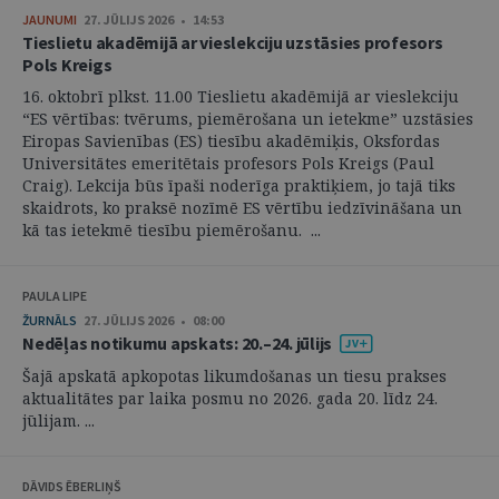
JAUNUMI
27. JŪLIJS 2026 • 14:53
Tieslietu akadēmijā ar vieslekciju uzstāsies profesors
Pols Kreigs
16. oktobrī plkst. 11.00 Tieslietu akadēmijā ar vieslekciju
“ES vērtības: tvērums, piemērošana un ietekme” uzstāsies
Eiropas Savienības (ES) tiesību akadēmiķis, Oksfordas
Universitātes emeritētais profesors Pols Kreigs (Paul
Craig). Lekcija būs īpaši noderīga praktiķiem, jo tajā tiks
skaidrots, ko praksē nozīmē ES vērtību iedzīvināšana un
kā tas ietekmē tiesību piemērošanu. ...
PAULA LIPE
ŽURNĀLS
27. JŪLIJS 2026 • 08:00
Nedēļas notikumu apskats: 20.–24. jūlijs
Šajā apskatā apkopotas likumdošanas un tiesu prakses
aktualitātes par laika posmu no 2026. gada 20. līdz 24.
jūlijam. ...
DĀVIDS ĒBERLIŅŠ