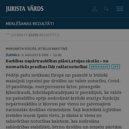
MEKLĒŠANAS REZULTĀTI
"" (
ATRASTI
33295
REZULTĀTI
)
MARGARITA VOICIŠA, VITĀLIJS RAKSTIŅŠ
ŽURNĀLS
5. AUGUSTS 2026 • 12:00
Darbības nepārtrauktības plāni Latvijas skolās – no
normatīvās prasības līdz reālai noturībai
Pēdējo gadu notikumi Eiropā un pasaulē ir būtiski
mainījuši izpratni par drošību un valsts noturību. Covid-
19 pandēmija, energoresursu krīze, pieaugošie
kiberdraudi, hibrīdapdraudējumi ir pierādījuši, ka valsts
un pašvaldību spēja nodrošināt kritiski svarīgu funkciju
nepārtrauktību ir kļuvusi par vienu no galvenajiem
nacionālās drošības elementiem. Šajā kontekstā izglītības
iestādes ieņem īpašu vietu, jo skolas ir viens no
sabiedrības noturības balstiem, kas nodrošina
sabiedrības stabilitāti, bērnu drošību un iespēju pārējām