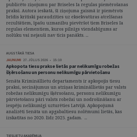
publicēto ziņojumu par Briseles Ia regulas piemērošanas
praksi. Autora ieskatā, šī ziņojuma gaismā ir piemērots
brīdis kritiski paraudzīties uz eksekvatūras atcelšanas
rezultātiem, īpašu uzmanību pievēršot tiem Briseles Ia
regulas elementiem, kuros pilnīgs viendabīgums ar
nolūku vai nejauši nav ticis panākts. ...
AUGSTĀKĀ TIESA
JAUNUMI
27. JŪLIJS 2026 • 15:10
Apkopota tiesu prakse lietās par nelikumīgu robežas
šķērsošanu un personu nelikumīgu pārvietošanu
Senāta Krimināllietu departaments ir apkopojis tiesu
praksi, secinājumus un atziņas krimināllietās par valsts
robežas nelikumīgu šķērsošanu, personu nelikumīgu
pārvietošanu pāri valsts robežai un nodrošināšanu ar
iespēju nelikumīgi uzturēties Latvijā. Apkopojumā
analizēti Senāta un apgabaltiesu nolēmumi lietās, kas
izskatītas no 2020. līdz 2025. gadam. ...
TIESLIETU AKADĒMIJA