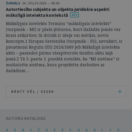
ŽURNĀLS
26. JŪLIJS 2026 • 08:00
Autortiesību subjekta un objekta juridiskie aspekti
mākslīgā intelekta kontekstā
Mākslīgais intelekts Termins “mākslīgais intelekts”
(turpmāk – MI) ir plašs jēdziens, kurš dažādās jomās var
krasi atšķirties; tā drīzāk ir ideja vai mērķis, nevis
koncepts.1 Eiropas Savienība (turpmāk – ES), savukārt, ir
pieņēmusi Regulu (ES) 2024/1689 jeb Mākslīgā intelekta
aktu – pasaules pirmo visaptverošo tiesību aktu šajā
jomā.2 Tā 3. panta 1. punktā noteikts, ka “MI sistēma” ir
mašinizēta sistēma, kura projektēta darboties ar
dažādiem ...
RĀDĪT VĒL /
33280
AUTORU KATALOGS
A
Ā
B
C
Č
D
E
Ē
F
G
Ģ
H
I
J
K