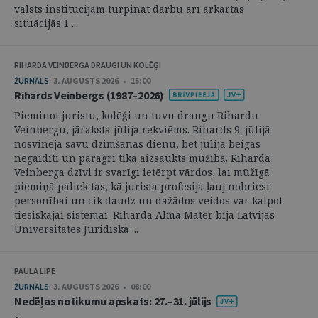
valsts institūcijām turpināt darbu arī ārkārtas
situācijās.1 ...
RIHARDA VEINBERGA DRAUGI UN KOLĒĢI
ŽURNĀLS
3. AUGUSTS 2026 • 15:00
Rihards Veinbergs (1987–2026)
Pieminot juristu, kolēģi un tuvu draugu Rihardu
Veinbergu, jāraksta jūlija rekviēms. Rihards 9. jūlijā
nosvinēja savu dzimšanas dienu, bet jūlija beigās
negaidīti un pāragri tika aizsaukts mūžībā. Riharda
Veinberga dzīvi ir svarīgi ietērpt vārdos, lai mūžīgā
piemiņā paliek tas, kā jurista profesija ļauj nobriest
personībai un cik daudz un dažādos veidos var kalpot
tiesiskajai sistēmai. Riharda Alma Mater bija Latvijas
Universitātes Juridiskā ...
PAULA LIPE
ŽURNĀLS
3. AUGUSTS 2026 • 08:00
Nedēļas notikumu apskats: 27.–31. jūlijs