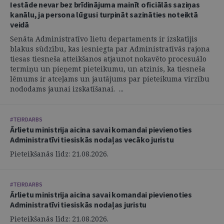
Iestāde nevar bez brīdinājuma mainīt oficiālās saziņas
kanālu, ja persona lūgusi turpināt sazināties noteiktā
veidā
Senāta Administratīvo lietu departaments ir izskatījis
blakus sūdzību, kas iesniegta par Administratīvās rajona
tiesas tiesneša atteikšanos atjaunot nokavēto procesuālo
termiņu un pieņemt pieteikumu, un atzinis, ka tiesneša
lēmums ir atceļams un jautājums par pieteikuma virzību
nododams jaunai izskatīšanai. ...
#TEIRDARBS
Ārlietu ministrija aicina savai komandai pievienoties
Administratīvi tiesiskās nodaļas vecāko juristu
Pieteikšanās līdz: 21.08.2026.
#TEIRDARBS
Ārlietu ministrija aicina savai komandai pievienoties
Administratīvi tiesiskās nodaļas juristu
Pieteikšanās līdz: 21.08.2026.