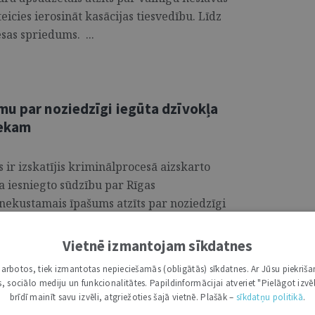
teicies ierosināt kasācijas tiesvedību. Līdz
esas spriedums. ...
mu par noziedzīgi iegūta dzīvokļa
iekam
ir izskatījis kriminālprocesā aizskarto
a iesniegto sūdzību par Rīgas
nekustamais īpašums atzīts par noziedzīgi
am. ...
Vietnē izmantojam sīkdatnes
i darbotos, tiek izmantotas nepieciešamās (obligātās) sīkdatnes. Ar Jūsu piekriša
kas, sociālo mediju un funkcionalitātes. Papildinformācijai atveriet "Pielāgot izvēl
enācīgu aizsardzību pret pārmērīgu
brīdī mainīt savu izvēli, atgriežoties šajā vietnē. Plašāk –
sīkdatņu politikā
.