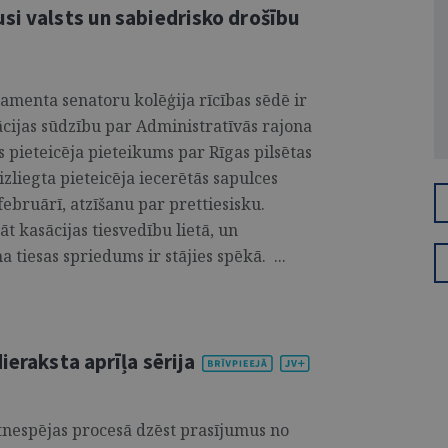
si valsts un sabiedrisko drošību
amenta senatoru kolēģija rīcības sēdē ir
sācijas sūdzību par Administratīvās rajona
s pieteicēja pieteikums par Rīgas pilsētas
zliegta pieteicēja iecerētās sapulces
februārī, atzīšanu par prettiesisku.
t kasācijas tiesvedību lietā, un
 tiesas spriedums ir stājies spēkā. ...
ieraksta aprīļa sērija
tnespējas procesā dzēst prasījumus no