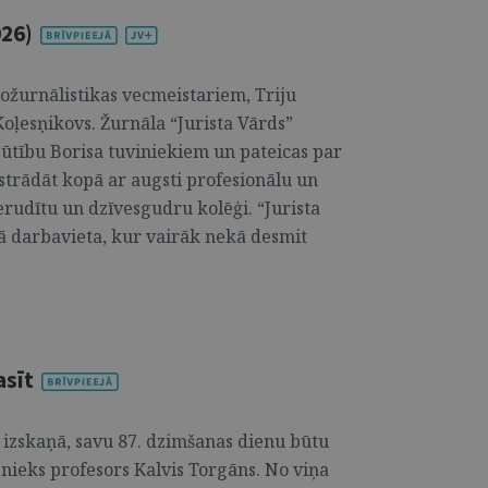
026)
tožurnālistikas vecmeistariem, Triju
oļesņikovs. Žurnāla “Jurista Vārds”
zjūtību Borisa tuviniekiem un pateicas par
 strādāt kopā ar augsti profesionālu un
 erudītu un dzīvesgudru kolēģi. “Jurista
jā darbavieta, kur vairāk nekā desmit
asīt
izskaņā, savu 87. dzimšanas dienu būtu
sībnieks profesors Kalvis Torgāns. No viņa