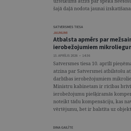
uzteikums atzīts par spēkā neesošu
šajā daļā nodota jaunai izskatīšanai
SATVERSMES TIESA
JAUNUMI
Atbalsta apmērs par mežsai
ierobežojumiem mikroliegum
15. APRĪLIS 2026 • 14:36
Satversmes tiesa 10. aprīlī pieņēm
atzina par Satversmei atbilstošu 
darbības ierobežojumiem mikrolie
Ministru kabinetam ir rīcības brīv
ierobežojumu piešķiramās kompens
noteikt tādu kompensāciju, kas nav
vērtējumu, bet ir balstīta uz objek
DINA GAILĪTE