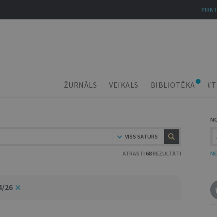
PIRKT
ŽURNĀLS
VEIKALS
BIBLIOTĒKA
#T
N
VISS SATURS
ATRASTI
68
REZULTĀTI
NE
4/26