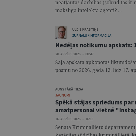
neatļautas darbības (šobrīd tās ir
mākslīgā intelekta aģenti? ...
ULDIS KRASTIŅŠ
ŽURNĀLS / INFORMĀCIJA
Nedēļas notikumu apskats: 13
20. APRĪLIS 2026 • 08:47
Šajā apskatā apkopotas likumdošana
posmu no 2026. gada 13. līdz 17. apr
AUGSTĀKĀ TIESA
JAUNUMI
Spēkā stājas spriedums par 
amatpersonai vietnē "Inst
16. APRĪLIS 2026 • 16:13
Senāta Krimināllietu departaments,
kasācijas sūdzības krimināllietā, k