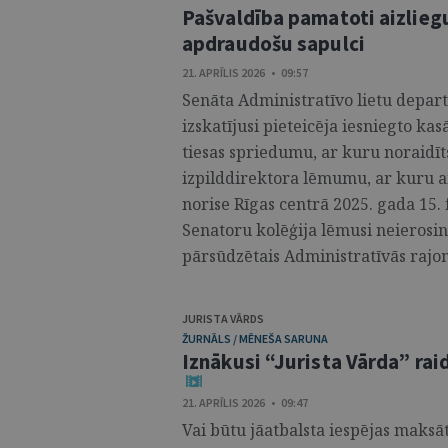
Pašvaldība pamatoti aizliegu
apdraudošu sapulci
21. APRĪLIS 2026 • 09:57
Senāta Administratīvo lietu depart
izskatījusi pieteicēja iesniegto ka
tiesas spriedumu, ar kuru noraidīt
izpilddirektora lēmumu, ar kuru ai
norise Rīgas centrā 2025. gada 15. 
Senatoru kolēģija lēmusi neierosinā
pārsūdzētais Administratīvās rajona
JURISTA VĀRDS
ŽURNĀLS / MĒNEŠA SARUNA
Iznākusi “Jurista Vārda” raid
21. APRĪLIS 2026 • 09:47
Vai būtu jāatbalsta iespējas maksā