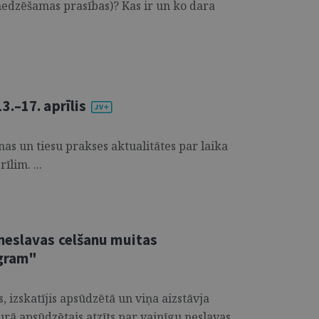
 nedzēšamas prasības)? Kas ir un ko dara
.–17. aprīlis
s un tiesu prakses aktualitātes par laika
īlim. ...
neslavas celšanu muitas
agram"
 izskatījis apsūdzētā un viņa aizstāvja
urā apsūdzētais atzīts par vainīgu neslavas