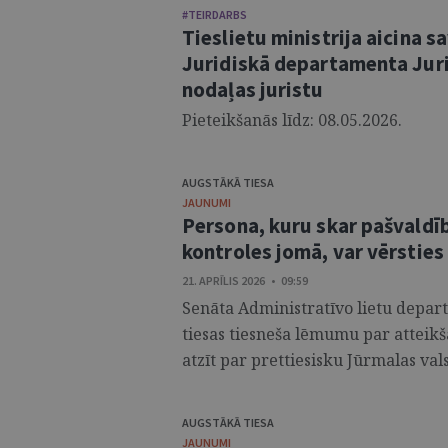
#TEIRDARBS
Tieslietu ministrija aicina 
Juridiskā departamenta Jur
nodaļas juristu
Pieteikšanās līdz: 08.05.2026.
AUGSTĀKĀ TIESA
JAUNUMI
Persona, kuru skar pašvald
kontroles jomā, var vērsties
21. APRĪLIS 2026 • 09:59
Senāta Administratīvo lietu depart
tiesas tiesneša lēmumu par atteikš
atzīt par prettiesisku Jūrmalas vals
AUGSTĀKĀ TIESA
JAUNUMI