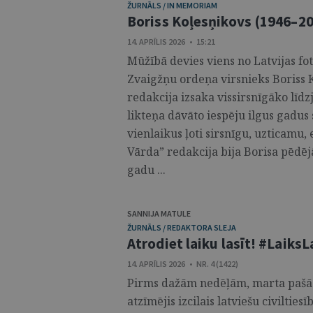
ŽURNĀLS / IN MEMORIAM
Boriss Koļesņikovs (1946–2
14. APRĪLIS 2026 • 15:21
Mūžībā devies viens no Latvijas fo
Zvaigžņu ordeņa virsnieks Boriss K
redakcija izsaka vissirsnīgāko līd
likteņa dāvāto iespēju ilgus gadus
vienlaikus ļoti sirsnīgu, uzticamu,
Vārda” redakcija bija Borisa pēdē
gadu ...
SANNIJA MATULE
ŽURNĀLS / REDAKTORA SLEJA
Atrodiet laiku lasīt! #LaiksL
14. APRĪLIS 2026 • NR. 4 (1422)
Pirms dažām nedēļām, marta pašā 
atzīmējis izcilais latviešu civiltie