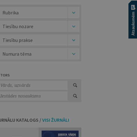
Rubrika
Tiesību nozare
Tiesību prakse
Numura tēma
UTORS
URNĀLU KATALOGS /
VISI ŽURNĀLI