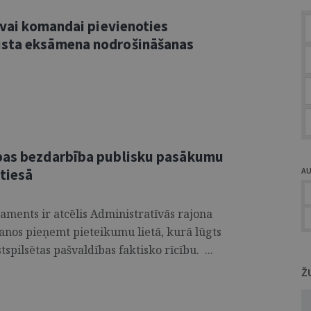
savai komandai pievienoties
ista eksāmena nodrošināšanas
ības bezdarbība publisku pasākumu
 tiesā
A
aments ir atcēlis Administratīvās rajona
anos pieņemt pieteikumu lietā, kurā lūgts
tspilsētas pašvaldības faktisko rīcību. ...
Ž