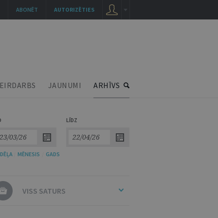
ABONĒT
AUTORIZĒTIES
EIRDARBS
JAUNUMI
ARHĪVS
O
LĪDZ
DĒĻA
/
MĒNESIS
/
GADS
VISS SATURS