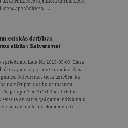
 un darbinieces atjaunota darbā. Lieta
 Rīgas apgabaltiesā. ...
mnieciskās darbības
os atbilst Satversmei
a spriedumu lietā Nr. 2025-09-03. Tiesa
atbalsta apmēru par mežsaimnieciskās
gumos. Satversmes tiesa uzsvēra, ka
ība noteikt par tiesību uz īpašumu
ācijas apmēru. Arī rīcības brīvība
 saistīta ar katra gadījuma individuālu
tīva un racionāla aprēķina metodi. ...