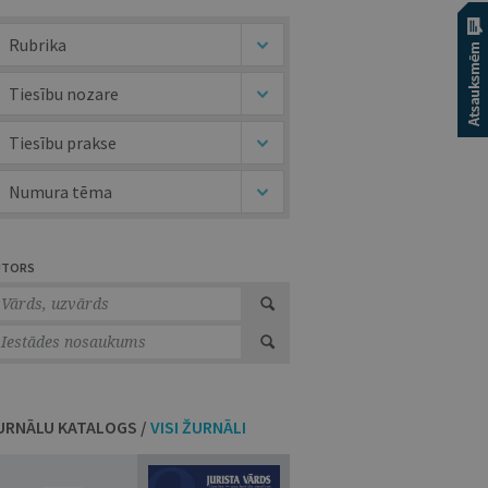
Rubrika
Tiesību nozare
Tiesību prakse
Numura tēma
UTORS
URNĀLU KATALOGS /
VISI ŽURNĀLI