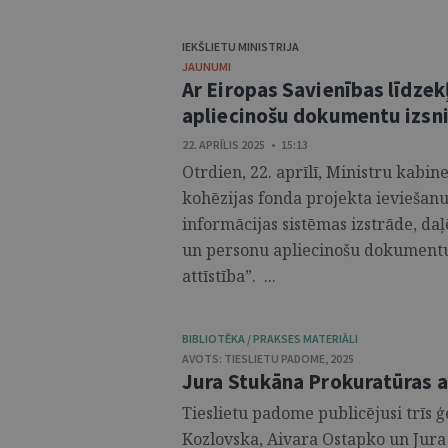
IEKŠLIETU MINISTRIJA
JAUNUMI
Ar Eiropas Savienības līdzek
apliecinošu dokumentu izsn
22. APRĪLIS 2025 • 15:13
Otrdien, 22. aprīlī, Ministru kabin
kohēzijas fonda projekta ieviešan
informācijas sistēmas izstrāde, da
un personu apliecinošu dokumentu 
attīstība”. ...
BIBLIOTĒKA / PRAKSES MATERIĀLI
AVOTS:
TIESLIETU PADOME
,
2025
Jura Stukāna Prokuratūras a
Tieslietu padome publicējusi trīs
Kozlovska, Aivara Ostapko un Jura