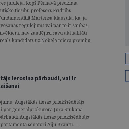
res jubileja, kopš Pērnavā piedzima
utisko tiesību profesors Frīdrihs
Fundamentālā Martensa klauzula, ka, ja
vešanas regulējums vai par to ir šaubas,
ilvēkiem, nav zaudējusi savu aktualitāti
ī reāls kandidāts uz Nobela miera prēmiju.
ājs ierosina pārbaudi, vai ir
aišanai
ojumu, Augstākās tiesas priekšsēdētājs
udi par ģenerālprokurora Jura Stukāna
pārbaudi Augstākās tiesas priekšsēdētājs
epartamenta senatori Aiju Brantu. ...