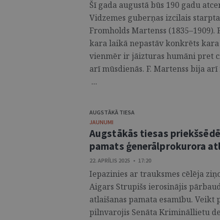
Šī gada augustā būs 190 gadu atce
Vidzemes guberņas izcilais starpta
Fromholds Martenss (1835–1909). 
kara laikā nepastāv konkrēts kara 
vienmēr ir jāizturas humāni pret c
arī mūsdienās. F. Martenss bija ar
...
AUGSTĀKĀ TIESA
JAUNUMI
Augstākās tiesas priekšsēdēt
pamats ģenerālprokurora atl
22. APRĪLIS 2025 • 17:20
Iepazinies ar trauksmes cēlēja ziņ
Aigars Strupišs ierosinājis pārba
atlaišanas pamata esamību. Veikt 
pilnvarojis Senāta Krimināllietu d