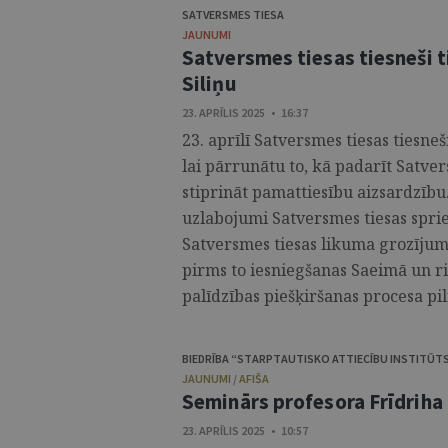
SATVERSMES TIESA
JAUNUMI
Satversmes tiesas tiesneši t
Siliņu
23. APRĪLIS 2025 • 16:37
23. aprīlī Satversmes tiesas tiesneš
lai pārrunātu to, kā padarīt Satve
stiprināt pamattiesību aizsardzību
uzlabojumi Satversmes tiesas spri
Satversmes tiesas likuma grozījum
pirms to iesniegšanas Saeimā un ri
palīdzības piešķiršanas procesa pil
BIEDRĪBA “STARPTAUTISKO ATTIECĪBU INSTITŪT
JAUNUMI / AFIŠA
Seminārs profesora Frīdriha
23. APRĪLIS 2025 • 10:57