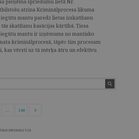
iesa pieņēma spriedumu lietā Nr.
tbilstošu atzina Kriminālprocesa likuma
 iegūtu mantu paredz lietas izskatīšanu
 tās skatīšanu kasācijas kārtībā. Tiesa
i iegūtu mantu ir izņēmums no mantisko
amata kriminālprocesā, tāpēc šim procesam
i, kas vērsti uz tā mērķa ātru un efektīvu
...
148
TIKAI VIRSRAKSTUS