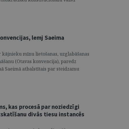
konvencijas, lemj Saeima
ar kājnieku mīnu lietošanas, uzglabāšanas
nāšanu (Otavas konvencija), paredz
jumā Saeimā atbalstītais par steidzamu
ms, kas procesā par noziedzīgi
zskatīšanu divās tiesu instancēs