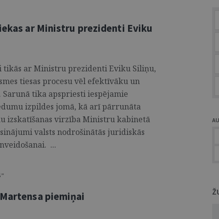
iekas ar Ministru prezidenti Eviku
i tikās ar Ministru prezidenti Eviku Siliņu,
rsmes tiesas procesu vēl efektīvāku un
. Sarunā tika apspriesti iespējamie
edumu izpildes jomā, kā arī pārrunāta
u izskatīšanas virzība Ministru kabinetā
A
sinājumi valsts nodrošinātās juridiskās
nveidošanai. ...
S”
Ž
 Martensa piemiņai