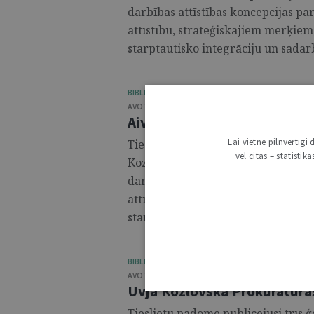
darbības attīstības koncepcijas p
attīstību, stratēģiskajiem mērķiem
starptautisko integrāciju un sadarb
BIBLIOTĒKA / PRAKSES MATERIĀLI
AVOTS:
TIESLIETU PADOME
,
2025
Aivara Ostapko Prokuratūras
Lai vietne pilnvērtīg
Tieslietu padome publicējusi trīs
vēl citas – statisti
Kozlovska, Aivara Ostapko un Jura
darbības attīstības koncepcijas p
attīstību, stratēģiskajiem mērķiem
starptautisko integrāciju un sadarb
BIBLIOTĒKA / PRAKSES MATERIĀLI
AVOTS:
TIESLIETU PADOME
,
2025
Uvja Kozlovska Prokuratūras
Tieslietu padome publicējusi trīs