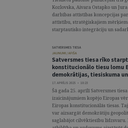
Kozlovska, Aivara Ostapko un Jura
darbības attīstības koncepcijas p
attīstību, stratēģiskajiem mērķiem
starptautisko integrāciju un sadarb
SATVERSMES TIESA
JAUNUMI / AFIŠA
Satversmes tiesa rīko starp
konstitucionālo tiesu lomu E
demokrātijas, tiesiskuma un 
17. APRĪLIS 2025 • 10:23
Šā gada 25. aprīlī Satversmes ties
izaicinājumiem kopējo Eiropas vēr
Eiropas konstitucionālās tiesas. Taj
var aizsargāt demokrātiju ģeopolit
saglabājot cilvēktiesību līdzsvaru.
atbildība un uzdevums aizstāvēt d