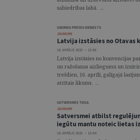
sabiedrības labā. ...
SAEIMAS PRESES DIENESTS
JAUNUMI
Latvija izstāsies no Otavas 
16. APRĪLIS 2025 • 15:06
Latvija izstāsies no konvencijas p
un ražošanas aizliegumu un iznīci
trešdien, 16. aprīlī, galīgajā lasī
atzītais likums. ...
SATVERSMES TIESA
JAUNUMI
Satversmei atbilst regulēju
iegūtu mantu noteic lietas i
16. APRĪLIS 2025 • 15:04