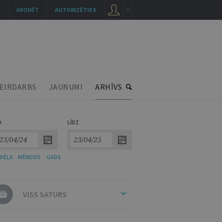
ABONĒT
AUTORIZĒTIES
EIRDARBS
JAUNUMI
ARHĪVS
O
LĪDZ
DĒĻA
/
MĒNESIS
/
GADS
VISS SATURS