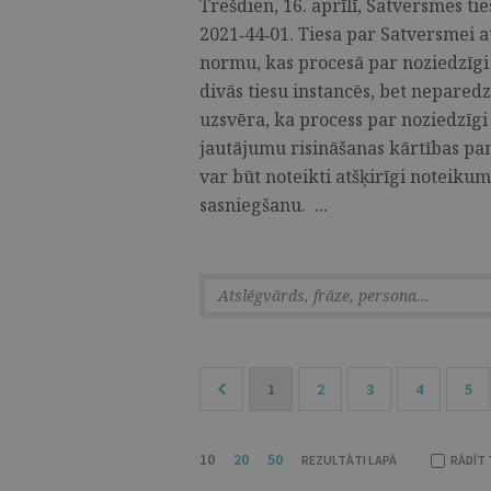
Trešdien, 16. aprīlī, Satversmes t
2021‑44‑01. Tiesa par Satversmei a
normu, kas procesā par noziedzīgi
divās tiesu instancēs, bet neparedz
uzsvēra, ka process par noziedzīg
jautājumu risināšanas kārtības p
var būt noteikti atšķirīgi noteikum
sasniegšanu. ...
1
2
3
4
5
10
20
50
REZULTĀTI LAPĀ
RĀDĪT 