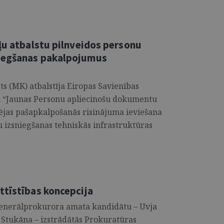
ļu atbalstu pilnveidos personu
iegšanas pakalpojumus
ets (MK) atbalstīja Eiropas Savienības
u “Jaunas Personu apliecinošu dokumentu
ļējas pašapkalpošanās risinājuma ieviešana
izsniegšanas tehniskās infrastruktūras
ttīstības koncepcija
 ģenerālprokurora amata kandidātu – Uvja
 Stukāna – izstrādātās Prokuratūras