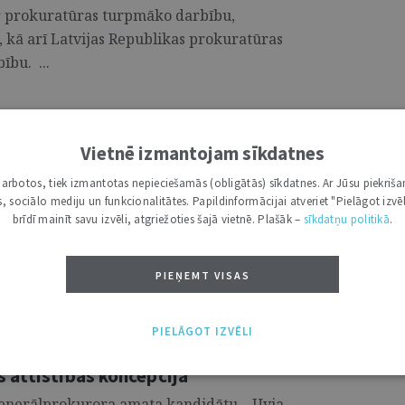
ar prokuratūras turpmāko darbību,
, kā arī Latvijas Republikas prokuratūras
ību. ...
Vietnē izmantojam sīkdatnes
 attīstības koncepcija
i darbotos, tiek izmantotas nepieciešamās (obligātās) sīkdatnes. Ar Jūsu piekriša
 ģenerālprokurora amata kandidātu – Uvja
kas, sociālo mediju un funkcionalitātes. Papildinformācijai atveriet "Pielāgot izvēl
 Stukāna – izstrādātās Prokuratūras
brīdī mainīt savu izvēli, atgriežoties šajā vietnē. Plašāk –
sīkdatņu politikā
.
ar prokuratūras turpmāko darbību,
, kā arī Latvijas Republikas prokuratūras
PIEŅEMT VISAS
ību. ...
PIELĀGOT IZVĒLI
 attīstības koncepcija
 ģenerālprokurora amata kandidātu – Uvja