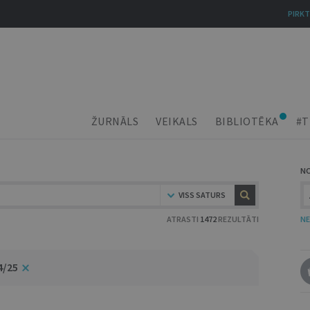
PIRKT
ŽURNĀLS
VEIKALS
BIBLIOTĒKA
#T
N
VISS SATURS
ATRASTI
1472
REZULTĀTI
NE
4/25