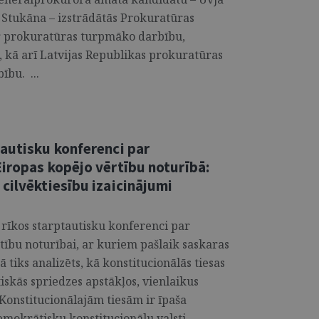
 Stukāna – izstrādātās Prokuratūras
ar prokuratūras turpmāko darbību,
, kā arī Latvijas Republikas prokuratūras
ību. ...
tautisku konferenci par
iropas kopējo vērtību noturībā:
cilvēktiesību izaicinājumi
a rīkos starptautisku konferenci par
tību noturībai, ar kuriem pašlaik saskaras
ā tiks analizēts, kā konstitucionālās tiesas
iskās spriedzes apstākļos, vienlaikus
 Konstitucionālajām tiesām ir īpaša
emokrātisku konstitucionālu valsti