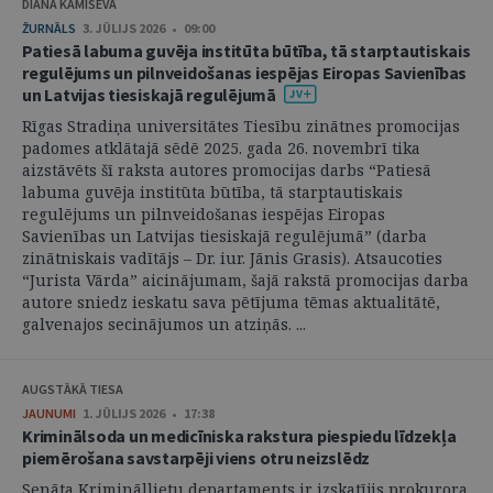
DIĀNA KAMIŠEVA
ŽURNĀLS
3. JŪLIJS 2026 • 09:00
Patiesā labuma guvēja institūta būtība, tā starptautiskais
regulējums un pilnveidošanas iespējas Eiropas Savienības
un Latvijas tiesiskajā regulējumā
Rīgas Stradiņa universitātes Tiesību zinātnes promocijas
padomes atklātajā sēdē 2025. gada 26. novembrī tika
aizstāvēts šī raksta autores promocijas darbs “Patiesā
labuma guvēja institūta būtība, tā starptautiskais
regulējums un pilnveidošanas iespējas Eiropas
Savienības un Latvijas tiesiskajā regulējumā” (darba
zinātniskais vadītājs – Dr. iur. Jānis Grasis). Atsaucoties
“Jurista Vārda” aicinājumam, šajā rakstā promocijas darba
autore sniedz ieskatu sava pētījuma tēmas aktualitātē,
galvenajos secinājumos un atziņās. ...
AUGSTĀKĀ TIESA
JAUNUMI
1. JŪLIJS 2026 • 17:38
Kriminālsoda un medicīniska rakstura piespiedu līdzekļa
piemērošana savstarpēji viens otru neizslēdz
Senāta Krimināllietu departaments ir izskatījis prokurora