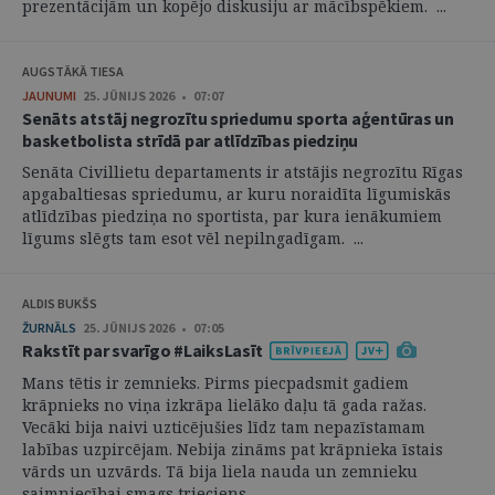
prezentācijām un kopējo diskusiju ar mācībspēkiem. ...
AUGSTĀKĀ TIESA
JAUNUMI
25. JŪNIJS 2026 • 07:07
Senāts atstāj negrozītu spriedumu sporta aģentūras un
basketbolista strīdā par atlīdzības piedziņu
Senāta Civillietu departaments ir atstājis negrozītu Rīgas
apgabaltiesas spriedumu, ar kuru noraidīta līgumiskās
atlīdzības piedziņa no sportista, par kura ienākumiem
līgums slēgts tam esot vēl nepilngadīgam. ...
ALDIS BUKŠS
ŽURNĀLS
25. JŪNIJS 2026 • 07:05
Rakstīt par svarīgo #LaiksLasīt
Mans tētis ir zemnieks. Pirms piecpadsmit gadiem
krāpnieks no viņa izkrāpa lielāko daļu tā gada ražas.
Vecāki bija naivi uzticējušies līdz tam nepazīstamam
labības uzpircējam. Nebija zināms pat krāpnieka īstais
vārds un uzvārds. Tā bija liela nauda un zemnieku
saimniecībai smags trieciens. ...