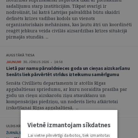
sadalījumu starp institūcijām. Tikpat svarīgi ir
nodrošināt, lai katrā Latvijas pašvaldībā būtu skaidri
definēts krīzes vadības kodols un vienots
organizatoriskais mehānisms, kas ļautu ātri un koordinēti
reaģēt jebkura veida civilās aizsardzības krīzes situācijā
pirmajās stundās. ...
AUGSTĀKĀ TIESA
JAUNUMI
30. JŪNIJS 2026 • 14:58
Lietā par namu pārvaldnieces goda un cieņas aizskaršanu
Senāts liek pārvērtēt strīdus izteikumu samērīgumu
Senāta Civillietu departaments ir atcēlis Rīgas
apgabaltiesas spriedumu, ar kuru noraidīta prasība par
godu un cieņu aizskarošu ziņu atsaukšanu un
kompensācijas piedziņu, un nodevis lietu atkārtotai
izskatīšanai Rīgas apgabaltiesā. ...
Vietnē izmantojam sīkdatnes
ULDIS KRASTIŅŠ
ŽURNĀLS
29. JŪNIJS 2026 • 08:00
Lai vietne pilnvērtīgi darbotos, tiek izmantotas