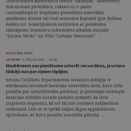
Universitātes konferenču centrā “Ratnieki”. Interesenti
tiek aicināti pieteikties, rakstot uz e-pastu
Lauris@liepa.lv. Iespējams piedalīties atsevišķās
pasākuma dienās vai visā seminārā kopumā (par dalības
maksu u.c. nosacījumiem sazināties ar pasākuma
rīkotājiem). Semināru informatīvi atbalsta žurnāls
“Jurista Vārds” un VSIA “Latvijas Vēstnesis”. ...
AUGSTĀKĀ TIESA
JAUNUMI
3. JŪLIJS 2026 • 14:45
Mazbērniem nav pienākuma uzturēt vecvecākus, ja uztura
lūdzējs nav par viņiem rūpējies
Senāta Civillietu departamenta senatoru kolēģija ir
atteikusies ierosināt kasācijas tiesvedību lietā, kurā celta
prasība par uzturlīdzekļu piedziņu, jo prasītājas iesniegtā
kasācijas sūdzība nerada pamatu uzskatīt, ka lieta
izspriesta nepareizi, kā arī tai nav nozīmes judikatūras
veidošanā. Līdz ar to spēkā stājies Rīgas apgabaltiesas
spriedums, ar kuru prasība noraidīta pilnībā. ...