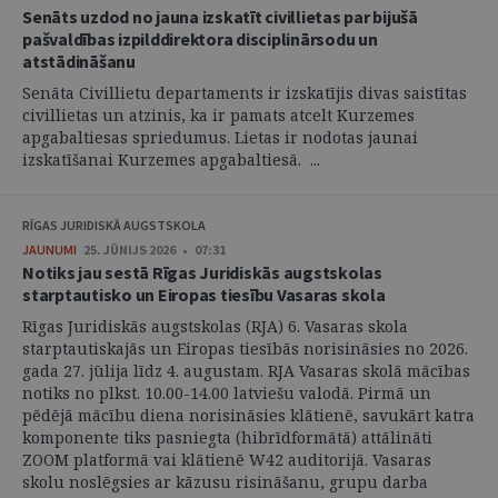
Senāts uzdod no jauna izskatīt civillietas par bijušā
pašvaldības izpilddirektora disciplinārsodu un
atstādināšanu
Senāta Civillietu departaments ir izskatījis divas saistītas
civillietas un atzinis, ka ir pamats atcelt Kurzemes
apgabaltiesas spriedumus. Lietas ir nodotas jaunai
izskatīšanai Kurzemes apgabaltiesā. ...
RĪGAS JURIDISKĀ AUGSTSKOLA
JAUNUMI
25. JŪNIJS 2026 • 07:31
Notiks jau sestā Rīgas Juridiskās augstskolas
starptautisko un Eiropas tiesību Vasaras skola
Rīgas Juridiskās augstskolas (RJA) 6. Vasaras skola
starptautiskajās un Eiropas tiesībās norisināsies no 2026.
gada 27. jūlija līdz 4. augustam. RJA Vasaras skolā mācības
notiks no plkst. 10.00-14.00 latviešu valodā. Pirmā un
pēdējā mācību diena norisināsies klātienē, savukārt katra
komponente tiks pasniegta (hibrīdformātā) attālināti
ZOOM platformā vai klātienē W42 auditorijā. Vasaras
skolu noslēgsies ar kāzusu risināšanu, grupu darba