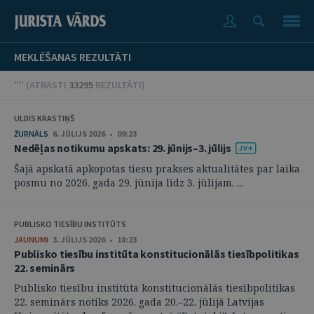
MEKLĒŠANAS REZULTĀTI
"" (
ATRASTI
33295
REZULTĀTI
)
ULDIS KRASTIŅŠ
ŽURNĀLS
6. JŪLIJS 2026 • 09:23
Nedēļas notikumu apskats: 29. jūnijs–3. jūlijs
Šajā apskatā apkopotas tiesu prakses aktualitātes par laika
posmu no 2026. gada 29. jūnija līdz 3. jūlijam. ...
PUBLISKO TIESĪBU INSTITŪTS
JAUNUMI
3. JŪLIJS 2026 • 18:23
Publisko tiesību institūta konstitucionālās tiesībpolitikas
22. seminārs
Publisko tiesību institūta konstitucionālās tiesībpolitikas
22. seminārs notiks 2026. gada 20.–22. jūlijā Latvijas