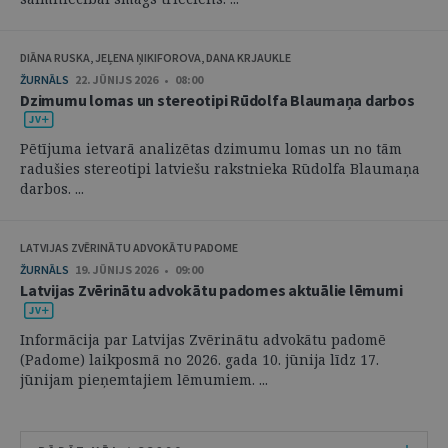
DIĀNA RUSKA, JEĻENA ŅIKIFOROVA, DANA KRJAUKLE
ŽURNĀLS
22. JŪNIJS 2026 • 08:00
Dzimumu lomas un stereotipi Rūdolfa Blaumaņa darbos
Pētījuma ietvarā analizētas dzimumu lomas un no tām
radušies stereotipi latviešu rakstnieka Rūdolfa Blaumaņa
darbos. ...
LATVIJAS ZVĒRINĀTU ADVOKĀTU PADOME
ŽURNĀLS
19. JŪNIJS 2026 • 09:00
Latvijas Zvērinātu advokātu padomes aktuālie lēmumi
Informācija par Latvijas Zvērinātu advokātu padomē
(Padome) laikposmā no 2026. gada 10. jūnija līdz 17.
jūnijam pieņemtajiem lēmumiem. ...