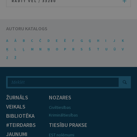
RĀDĪT VĒL /
33280
AUTORU KATALOGS
A
Ā
B
C
Č
D
E
Ē
F
G
Ģ
H
I
J
K
Ķ
L
Ļ
M
N
Ņ
O
P
R
S
Š
T
U
Ū
V
Z
Ž
ŽURNĀLS
NOZARES
VEIKALS
Civiltiesības
BIBLIOTĒKA
Krimināltiesības
#TEIRDARBS
TIESĪBU PRAKSE
JAUNUMI
EST nolēmumi