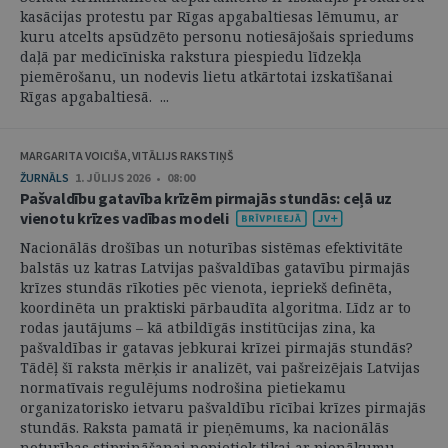
kasācijas protestu par Rīgas apgabaltiesas lēmumu, ar
kuru atcelts apsūdzēto personu notiesājošais spriedums
daļā par medicīniska rakstura piespiedu līdzekļa
piemērošanu, un nodevis lietu atkārtotai izskatīšanai
Rīgas apgabaltiesā. ...
MARGARITA VOICIŠA, VITĀLIJS RAKSTIŅŠ
ŽURNĀLS
1. JŪLIJS 2026 • 08:00
Pašvaldību gatavība krīzēm pirmajās stundās: ceļā uz
vienotu krīzes vadības modeli
Nacionālās drošības un noturības sistēmas efektivitāte
balstās uz katras Latvijas pašvaldības gatavību pirmajās
krīzes stundās rīkoties pēc vienota, iepriekš definēta,
koordinēta un praktiski pārbaudīta algoritma. Līdz ar to
rodas jautājums – kā atbildīgās institūcijas zina, ka
pašvaldības ir gatavas jebkurai krīzei pirmajās stundās?
Tādēļ šī raksta mērķis ir analizēt, vai pašreizējais Latvijas
normatīvais regulējums nodrošina pietiekamu
organizatorisko ietvaru pašvaldību rīcībai krīzes pirmajās
stundās. Raksta pamatā ir pieņēmums, ka nacionālās
noturības stiprināšanai nepietiek tikai ar pienākumu