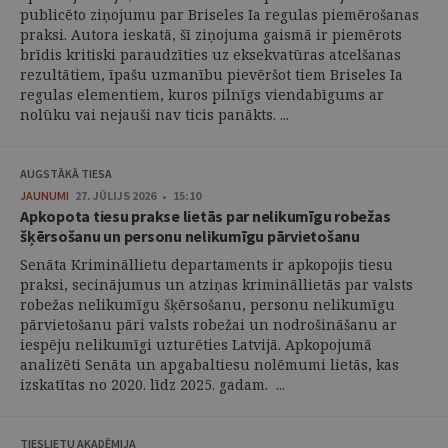
publicēto ziņojumu par Briseles Ia regulas piemērošanas
praksi. Autora ieskatā, šī ziņojuma gaismā ir piemērots
brīdis kritiski paraudzīties uz eksekvatūras atcelšanas
rezultātiem, īpašu uzmanību pievēršot tiem Briseles Ia
regulas elementiem, kuros pilnīgs viendabīgums ar
nolūku vai nejauši nav ticis panākts. ...
AUGSTĀKĀ TIESA
JAUNUMI
27. JŪLIJS 2026 • 15:10
Apkopota tiesu prakse lietās par nelikumīgu robežas
šķērsošanu un personu nelikumīgu pārvietošanu
Senāta Krimināllietu departaments ir apkopojis tiesu
praksi, secinājumus un atziņas krimināllietās par valsts
robežas nelikumīgu šķērsošanu, personu nelikumīgu
pārvietošanu pāri valsts robežai un nodrošināšanu ar
iespēju nelikumīgi uzturēties Latvijā. Apkopojumā
analizēti Senāta un apgabaltiesu nolēmumi lietās, kas
izskatītas no 2020. līdz 2025. gadam. ...
TIESLIETU AKADĒMIJA