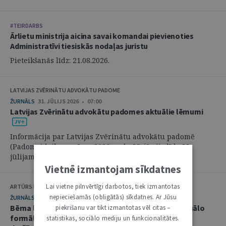
#TEIRDARBS
Ārlietu ministrija aicina savai komandai pievienoties
Administratīvi tiesiskās nodaļas juristu
Pieteikšanās līdz: 21.08.2026.
LATVIJAS ZVĒRINĀTU ADVOKĀTU PADOME
ŽURNĀLS
31. JŪLIJS 2026 • 07:00
Latvijas Zvērinātu advokātu padomes aktuālie lēmumi
Informācija par Latvijas Zvērinātu advokātu padomē
(Padome) laikposmā no 2026. gada 25. jūnija līdz 28.
jūlijam pieņemtajiem lēmumiem. ...
Vietnē izmantojam sīkdatnes
Lai vietne pilnvērtīgi darbotos, tiek izmantotas
ARTŪRS KURBATOVS, INGA KUDEIKINA, MARTA URBĀNE
nepieciešamās (obligātās) sīkdatnes. Ar Jūsu
ŽURNĀLS
29. JŪLIJS 2026 • 08:00
Bērna labākās intereses civilprocesā: starp procesuālo
piekrišanu var tikt izmantotas vēl citas –
formālismu un pienākumu nekavējoties reaģēt uz
statistikas, sociālo mediju un funkcionalitātes.