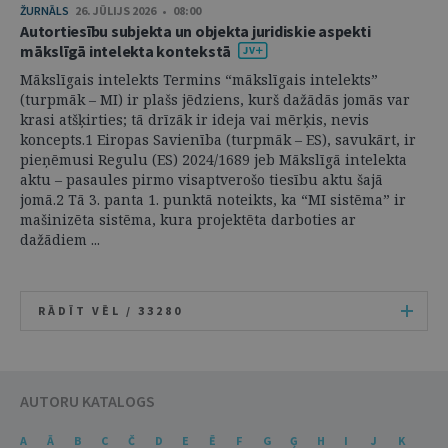
ŽURNĀLS
26. JŪLIJS 2026 • 08:00
Autortiesību subjekta un objekta juridiskie aspekti
mākslīgā intelekta kontekstā
Mākslīgais intelekts Termins “mākslīgais intelekts”
(turpmāk – MI) ir plašs jēdziens, kurš dažādās jomās var
krasi atšķirties; tā drīzāk ir ideja vai mērķis, nevis
koncepts.1 Eiropas Savienība (turpmāk – ES), savukārt, ir
pieņēmusi Regulu (ES) 2024/1689 jeb Mākslīgā intelekta
aktu – pasaules pirmo visaptverošo tiesību aktu šajā
jomā.2 Tā 3. panta 1. punktā noteikts, ka “MI sistēma” ir
mašinizēta sistēma, kura projektēta darboties ar
dažādiem ...
RĀDĪT VĒL /
33280
AUTORU KATALOGS
A
Ā
B
C
Č
D
E
Ē
F
G
Ģ
H
I
J
K