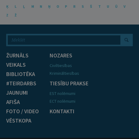
Ķ
L
Ļ
M
N
Ņ
O
P
R
S
Š
T
U
Ū
V
Z
Ž
ŽURNĀLS
NOZARES
VEIKALS
Civiltiesības
BIBLIOTĒKA
Krimināltiesības
#TEIRDARBS
TIESĪBU PRAKSE
JAUNUMI
EST nolēmumi
AFIŠA
ECT nolēmumi
FOTO / VIDEO
KONTAKTI
VĒSTKOPA