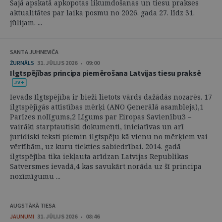
Šajā apskatā apkopotas likumdošanas un tiesu prakses
aktualitātes par laika posmu no 2026. gada 27. līdz 31.
jūlijam. ...
SANTA JUHNEVIČA
ŽURNĀLS
31. JŪLIJS 2026 • 09:00
Ilgtspējības principa piemērošana Latvijas tiesu praksē
Ievads Ilgtspējība ir bieži lietots vārds dažādās nozarēs. 17
ilgtspējīgās attīstības mērķi (ANO Ģenerālā asambleja),1
Parīzes nolīgums,2 Līgums par Eiropas Savienību3 –
vairāki starptautiski dokumenti, iniciatīvas un arī
juridiski teksti piemin ilgtspēju kā vienu no mērķiem vai
vērtībām, uz kuru tiekties sabiedrībai. 2014. gadā
ilgtspējība tika iekļauta arīdzan Latvijas Republikas
Satversmes ievadā,4 kas savukārt norāda uz šī principa
nozīmīgumu ...
AUGSTĀKĀ TIESA
JAUNUMI
31. JŪLIJS 2026 • 08:46