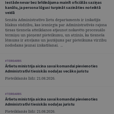
Iestāde nevar bez brīdinājuma mainīt oficiālās saziņas
kanālu, ja persona lūgusi turpināt sazināties noteiktā
veidā
Senāta Administratīvo lietu departaments ir izskatījis
blakus sūdzību, kas iesniegta par Administratīvās rajona
tiesas tiesneša atteikšanos atjaunot nokavēto procesuālo
termiņu un pieņemt pieteikumu, un atzinis, ka tiesneša
lēmums ir atceļams un jautājums par pieteikuma virzību
nododams jaunai izskatīšanai. ...
#TEIRDARBS
Ārlietu ministrija aicina savai komandai pievienoties
Administratīvi tiesiskās nodaļas vecāko juristu
Pieteikšanās līdz: 21.08.2026.
#TEIRDARBS
Ārlietu ministrija aicina savai komandai pievienoties
Administratīvi tiesiskās nodaļas juristu
Pieteikšanās līdz: 21.08.2026.