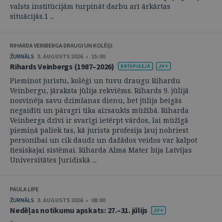
valsts institūcijām turpināt darbu arī ārkārtas
situācijās.1 ...
RIHARDA VEINBERGA DRAUGI UN KOLĒĢI
ŽURNĀLS
3. AUGUSTS 2026 • 15:00
Rihards Veinbergs (1987–2026)
Pieminot juristu, kolēģi un tuvu draugu Rihardu
Veinbergu, jāraksta jūlija rekviēms. Rihards 9. jūlijā
nosvinēja savu dzimšanas dienu, bet jūlija beigās
negaidīti un pāragri tika aizsaukts mūžībā. Riharda
Veinberga dzīvi ir svarīgi ietērpt vārdos, lai mūžīgā
piemiņā paliek tas, kā jurista profesija ļauj nobriest
personībai un cik daudz un dažādos veidos var kalpot
tiesiskajai sistēmai. Riharda Alma Mater bija Latvijas
Universitātes Juridiskā ...
PAULA LIPE
ŽURNĀLS
3. AUGUSTS 2026 • 08:00
Nedēļas notikumu apskats: 27.–31. jūlijs