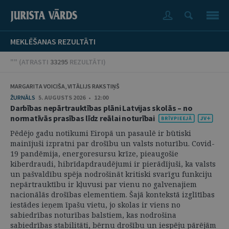
MEKLĒŠANAS REZULTĀTI
"" (
ATRASTI
33295
REZULTĀTI
)
MARGARITA VOICIŠA, VITĀLIJS RAKSTIŅŠ
ŽURNĀLS
5. AUGUSTS 2026 • 12:00
Darbības nepārtrauktības plāni Latvijas skolās – no
normatīvās prasības līdz reālai noturībai
Pēdējo gadu notikumi Eiropā un pasaulē ir būtiski
mainījuši izpratni par drošību un valsts noturību. Covid-
19 pandēmija, energoresursu krīze, pieaugošie
kiberdraudi, hibrīdapdraudējumi ir pierādījuši, ka valsts
un pašvaldību spēja nodrošināt kritiski svarīgu funkciju
nepārtrauktību ir kļuvusi par vienu no galvenajiem
nacionālās drošības elementiem. Šajā kontekstā izglītības
iestādes ieņem īpašu vietu, jo skolas ir viens no
sabiedrības noturības balstiem, kas nodrošina
sabiedrības stabilitāti, bērnu drošību un iespēju pārējām