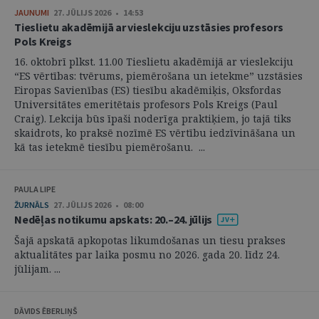
JAUNUMI
27. JŪLIJS 2026 • 14:53
Tieslietu akadēmijā ar vieslekciju uzstāsies profesors
Pols Kreigs
16. oktobrī plkst. 11.00 Tieslietu akadēmijā ar vieslekciju
“ES vērtības: tvērums, piemērošana un ietekme” uzstāsies
Eiropas Savienības (ES) tiesību akadēmiķis, Oksfordas
Universitātes emeritētais profesors Pols Kreigs (Paul
Craig). Lekcija būs īpaši noderīga praktiķiem, jo tajā tiks
skaidrots, ko praksē nozīmē ES vērtību iedzīvināšana un
kā tas ietekmē tiesību piemērošanu. ...
PAULA LIPE
ŽURNĀLS
27. JŪLIJS 2026 • 08:00
Nedēļas notikumu apskats: 20.–24. jūlijs
Šajā apskatā apkopotas likumdošanas un tiesu prakses
aktualitātes par laika posmu no 2026. gada 20. līdz 24.
jūlijam. ...
DĀVIDS ĒBERLIŅŠ