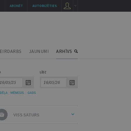
ABONĒT
AUTORIZĒTIES
EIRDARBS
JAUNUMI
ARHĪVS
O
LĪDZ
DĒĻA
/
MĒNESIS
/
GADS
VISS SATURS