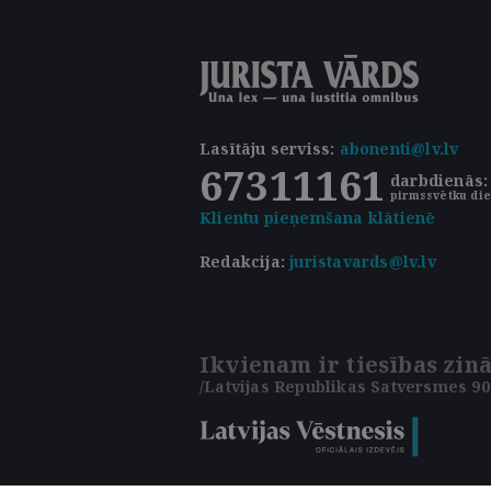
Lasītāju serviss
:
abonenti@lv.lv
67311161
darbdienās: 
pirmssvētku die
Klientu pieņemšana klātienē
Redakcija:
juristavards@lv.lv
Ikvienam ir tiesības zinā
/Latvijas Republikas Satversmes 90.