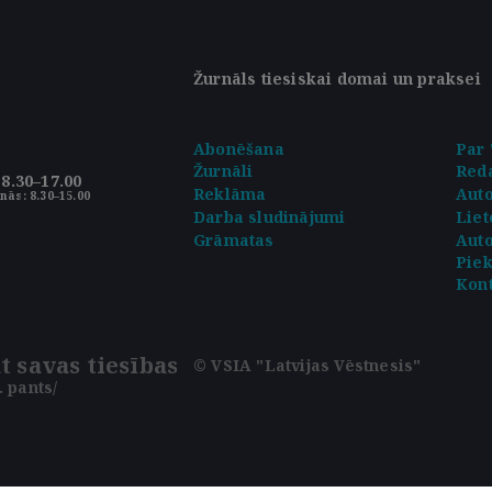
Žurnāls tiesiskai domai un praksei
Abonēšana
Par 
Žurnāli
Reda
8.30–17.00
Reklāma
Aut
nās: 8.30–15.00
Darba sludinājumi
Liet
Grāmatas
Auto
Pie
Kont
t savas tiesības
© VSIA "Latvijas Vēstnesis"
 pants/