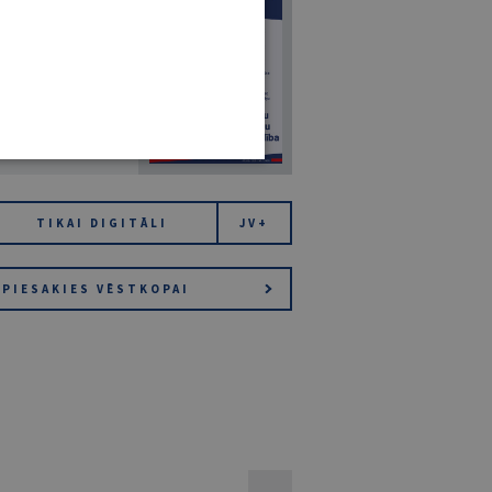
7
14. JŪLIJS 2026
NR 7 (1425)
TIKAI DIGITĀLI
JV+
PIESAKIES VĒSTKOPAI