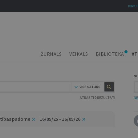
PIRKT
ŽURNĀLS
VEIKALS
BIBLIOTĒKA
#T
N
VISS SATURS
ATRASTI
0
REZULTĀTI
NE
ītības padome
16/05/25 - 16/05/26