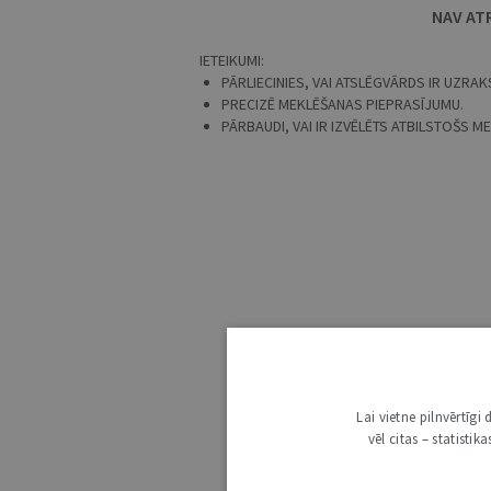
NAV AT
IETEIKUMI:
PĀRLIECINIES, VAI ATSLĒGVĀRDS IR UZRAKS
PRECIZĒ MEKLĒŠANAS PIEPRASĪJUMU.
PĀRBAUDI, VAI IR IZVĒLĒTS ATBILSTOŠS 
Lai vietne pilnvērtīg
vēl citas – statisti