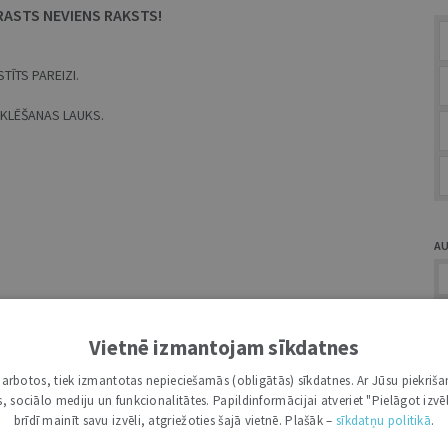
RASTS NEVIENS RAKSTS!
TĪTS PAREIZI.
MEKLĒŠANAS LAUKS.
A
Vietnē izmantojam sīkdatnes
i darbotos, tiek izmantotas nepieciešamās (obligātās) sīkdatnes. Ar Jūsu piekriša
Ž
kas, sociālo mediju un funkcionalitātes. Papildinformācijai atveriet "Pielāgot izvēl
brīdī mainīt savu izvēli, atgriežoties šajā vietnē. Plašāk –
sīkdatņu politikā
.