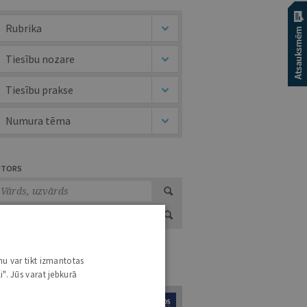
Rubrika
Tiesību nozare
Tiesību prakse
Numura tēma
UTORS
nu var tikt izmantotas
URNĀLU KATALOGS /
VISI ŽURNĀLI
i". Jūs varat jebkurā