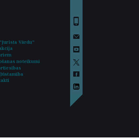
"Jurista Vārdu"
kcija
oriem
ošanas noteikumi
rtiesības
kļūstamība
akti