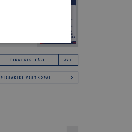
7
14. JŪLIJS 2026
NR 7 (1425)
TIKAI DIGITĀLI
JV+
PIESAKIES VĒSTKOPAI