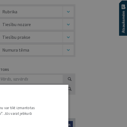
Rubrika
Tiesību nozare
Tiesību prakse
Numura tēma
UTORS
nu var tikt izmantotas
URNĀLU KATALOGS /
VISI ŽURNĀLI
i". Jūs varat jebkurā