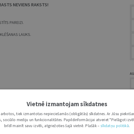
RASTS NEVIENS RAKSTS!
TĪTS PAREIZI.
MEKLĒŠANAS LAUKS.
A
Vietnē izmantojam sīkdatnes
i darbotos, tiek izmantotas nepieciešamās (obligātās) sīkdatnes. Ar Jūsu piekriša
Ž
kas, sociālo mediju un funkcionalitātes. Papildinformācijai atveriet "Pielāgot izvēl
brīdī mainīt savu izvēli, atgriežoties šajā vietnē. Plašāk –
sīkdatņu politikā
.