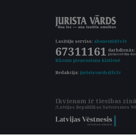
Lasītāju serviss
:
abonenti@lv.lv
67311161
darbdienās: 
pirmssvētku die
Klientu pieņemšana klātienē
Redakcija:
juristavards@lv.lv
Ikvienam ir tiesības zinā
/Latvijas Republikas Satversmes 90.