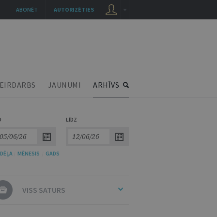
ABONĒT
AUTORIZĒTIES
EIRDARBS
JAUNUMI
ARHĪVS
O
LĪDZ
DĒĻA
/
MĒNESIS
/
GADS
VISS SATURS