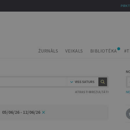
PIRKT
ŽURNĀLS
VEIKALS
BIBLIOTĒKA
#T
N
VISS SATURS
ATRASTI
0
REZULTĀTI
NE
05/06/26 - 12/06/26