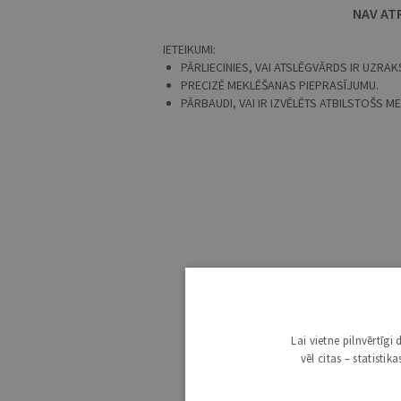
NAV AT
IETEIKUMI:
PĀRLIECINIES, VAI ATSLĒGVĀRDS IR UZRAKS
PRECIZĒ MEKLĒŠANAS PIEPRASĪJUMU.
PĀRBAUDI, VAI IR IZVĒLĒTS ATBILSTOŠS 
Lai vietne pilnvērtīg
vēl citas – statisti