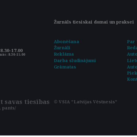
Žurnāls tiesiskai domai un praksei
Abonēšana
Par 
Žurnāli
Reda
8.30–17.00
Reklāma
Aut
nās: 8.30–15.00
Darba sludinājumi
Liet
Grāmatas
Auto
Pie
Kont
t savas tiesības
© VSIA "Latvijas Vēstnesis"
 pants/