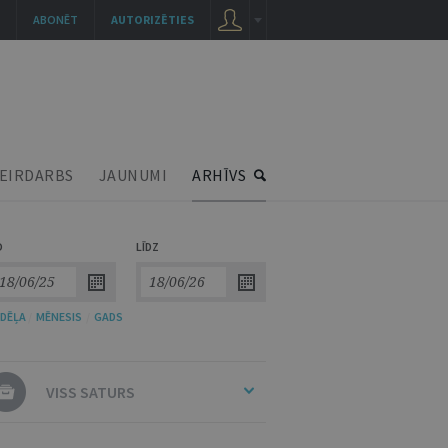
ABONĒT
AUTORIZĒTIES
EIRDARBS
JAUNUMI
ARHĪVS
O
LĪDZ
DĒĻA
/
MĒNESIS
/
GADS
VISS SATURS