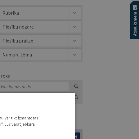
Rubrika
Tiesību nozare
Tiesību prakse
Numura tēma
UTORS
nu var tikt izmantotas
URNĀLU KATALOGS /
VISI ŽURNĀLI
i". Jūs varat jebkurā