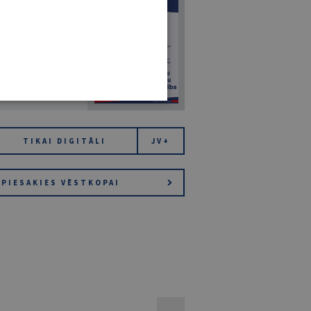
7
14. JŪLIJS 2026
NR 7 (1425)
TIKAI DIGITĀLI
JV+
PIESAKIES VĒSTKOPAI