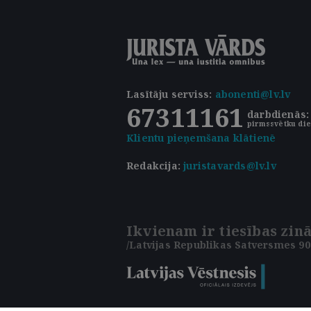
Lasītāju serviss
:
abonenti@lv.lv
67311161
darbdienās: 
pirmssvētku die
Klientu pieņemšana klātienē
Redakcija:
juristavards@lv.lv
Ikvienam ir tiesības zinā
/Latvijas Republikas Satversmes 90.