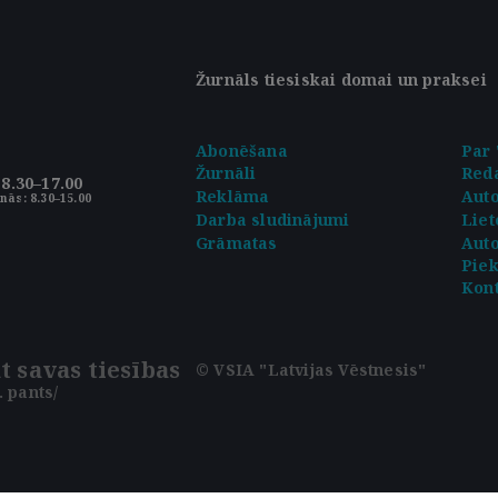
Žurnāls tiesiskai domai un praksei
Abonēšana
Par 
Žurnāli
Reda
8.30–17.00
Reklāma
Aut
nās: 8.30–15.00
Darba sludinājumi
Liet
Grāmatas
Auto
Pie
Kont
t savas tiesības
© VSIA "Latvijas Vēstnesis"
 pants/