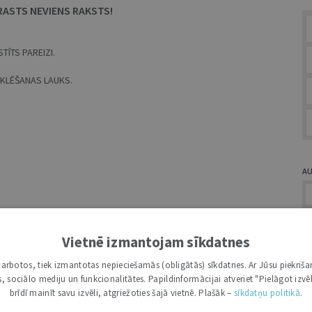
RASTS NEVIENS RAKSTS!
TĪTS PAREIZI.
MEKLĒŠANAS LAUKS.
A
Vietnē izmantojam sīkdatnes
i darbotos, tiek izmantotas nepieciešamās (obligātās) sīkdatnes. Ar Jūsu piekriša
Ž
kas, sociālo mediju un funkcionalitātes. Papildinformācijai atveriet "Pielāgot izvēl
brīdī mainīt savu izvēli, atgriežoties šajā vietnē. Plašāk –
sīkdatņu politikā
.