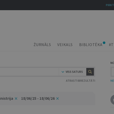
PIRKT
ŽURNĀLS
VEIKALS
BIBLIOTĒKA
#T
N
VISS SATURS
ATRASTI
0
REZULTĀTI
NE
istrija
18/06/25 - 18/06/26