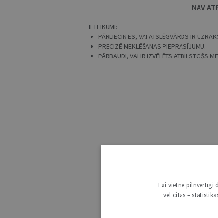
NAV AT
IETEIKUMI:
PĀRLIECINIES, VAI ATSLĒGVĀRDS IR UZRAKS
PRECIZĒ MEKLĒŠANAS PIEPRASĪJUMU.
PĀRBAUDI, VAI IR IZVĒLĒTS ATBILSTOŠS 
Lai vietne pilnvērtīg
vēl citas – statisti