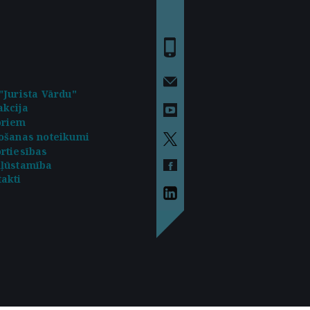
"Jurista Vārdu"
kcija
oriem
ošanas noteikumi
rtiesības
kļūstamība
akti