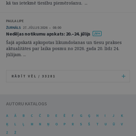
kā tas ietekmē tiesību piemērošanu. ...
PAULA LIPE
ŽURNĀLS
27. JŪLIJS 2026 • 08:00
Nedēļas notikumu apskats: 20.–24. jūlijs
Šajā apskatā apkopotas likumdošanas un tiesu prakses
aktualitātes par laika posmu no 2026. gada 20. līdz 24.
jūlijam. ...
RĀDĪT VĒL /
33281
AUTORU KATALOGS
A
Ā
B
C
Č
D
E
Ē
F
G
Ģ
H
I
J
K
Ķ
L
Ļ
M
N
Ņ
O
P
R
S
Š
T
U
Ū
V
Z
Ž