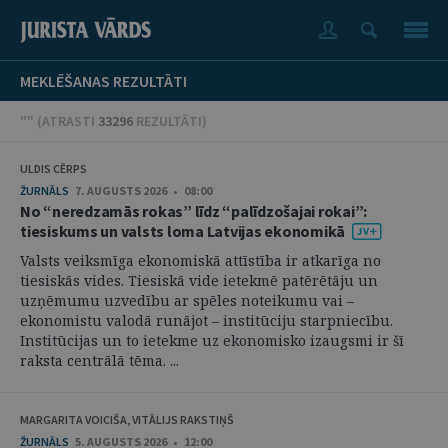
MEKLĒŠANAS REZULTĀTI
"" (
ATRASTI
33296
REZULTĀTI
)
ULDIS CĒRPS
ŽURNĀLS
7. AUGUSTS 2026 • 08:00
No “neredzamās rokas” līdz “palīdzošajai rokai”:
tiesiskums un valsts loma Latvijas ekonomikā
Valsts veiksmīga ekonomiskā attīstība ir atkarīga no
tiesiskās vides. Tiesiskā vide ietekmē patērētāju un
uzņēmumu uzvedību ar spēles noteikumu vai –
ekonomistu valodā runājot – institūciju starpniecību.
Institūcijas un to ietekme uz ekonomisko izaugsmi ir šī
raksta centrālā tēma. ...
MARGARITA VOICIŠA, VITĀLIJS RAKSTIŅŠ
ŽURNĀLS
5. AUGUSTS 2026 • 12:00