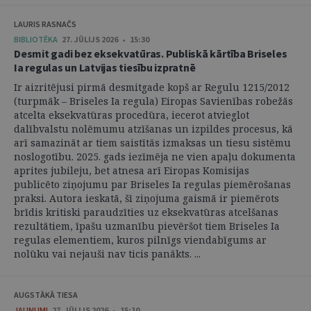
LAURIS RASNAČS
BIBLIOTĒKA
27. JŪLIJS 2026 • 15:30
Desmit gadi bez eksekvatūras. Publiskā kārtība Briseles
Ia regulas un Latvijas tiesību izpratnē
Ir aizritējusi pirmā desmitgade kopš ar Regulu 1215/2012
(turpmāk – Briseles Ia regula) Eiropas Savienības robežās
atcelta eksekvatūras procedūra, iecerot atvieglot
dalībvalstu nolēmumu atzīšanas un izpildes procesus, kā
arī samazināt ar tiem saistītās izmaksas un tiesu sistēmu
noslogotību. 2025. gads iezīmēja ne vien apaļu dokumenta
aprites jubileju, bet atnesa arī Eiropas Komisijas
publicēto ziņojumu par Briseles Ia regulas piemērošanas
praksi. Autora ieskatā, šī ziņojuma gaismā ir piemērots
brīdis kritiski paraudzīties uz eksekvatūras atcelšanas
rezultātiem, īpašu uzmanību pievēršot tiem Briseles Ia
regulas elementiem, kuros pilnīgs viendabīgums ar
nolūku vai nejauši nav ticis panākts. ...
AUGSTĀKĀ TIESA
JAUNUMI
27. JŪLIJS 2026 • 15:10