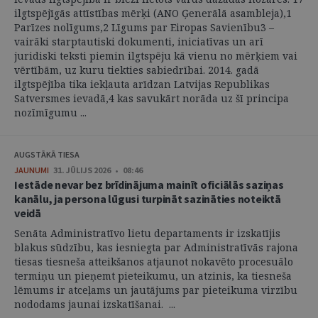
ilgtspējīgās attīstības mērķi (ANO Ģenerālā asambleja),1
Parīzes nolīgums,2 Līgums par Eiropas Savienību3 –
vairāki starptautiski dokumenti, iniciatīvas un arī
juridiski teksti piemin ilgtspēju kā vienu no mērķiem vai
vērtībām, uz kuru tiekties sabiedrībai. 2014. gadā
ilgtspējība tika iekļauta arīdzan Latvijas Republikas
Satversmes ievadā,4 kas savukārt norāda uz šī principa
nozīmīgumu ...
AUGSTĀKĀ TIESA
JAUNUMI
31. JŪLIJS 2026 • 08:46
Iestāde nevar bez brīdinājuma mainīt oficiālās saziņas
kanālu, ja persona lūgusi turpināt sazināties noteiktā
veidā
Senāta Administratīvo lietu departaments ir izskatījis
blakus sūdzību, kas iesniegta par Administratīvās rajona
tiesas tiesneša atteikšanos atjaunot nokavēto procesuālo
termiņu un pieņemt pieteikumu, un atzinis, ka tiesneša
lēmums ir atceļams un jautājums par pieteikuma virzību
nododams jaunai izskatīšanai. ...