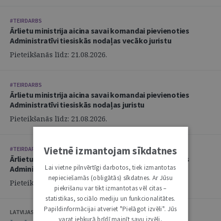
#TEIRDARBS
Ārlietu ministrija aicina savai komandai pievienoties
Administratīvi tiesiskās nodaļas vecāko juristu
Pieteikšanās līdz: 21.08.2026.
#TEIRDARBS
Ārlietu ministrija aicina savai komandai pievienoties
Administratīvi tiesiskās nodaļas juristu
Pieteikšanās līdz: 21.08.2026.
Vietnē izmantojam sīkdatnes
#TEIRDARBS
Ārlietu ministrija aicina savai komandai pievienoties
Lai vietne pilnvērtīgi darbotos, tiek izmantotas
Administratīvi tiesiskās nodaļas juristu
nepieciešamās (obligātās) sīkdatnes. Ar Jūsu
Pieteikšanās līdz: 21.08.2026.
piekrišanu var tikt izmantotas vēl citas –
statistikas, sociālo mediju un funkcionalitātes.
Papildinformācijai atveriet "Pielāgot izvēli". Jūs
LATVIJAS ZVĒRINĀTU ADVOKĀTU PADOME
varat jebkurā brīdī mainīt savu izvēli,