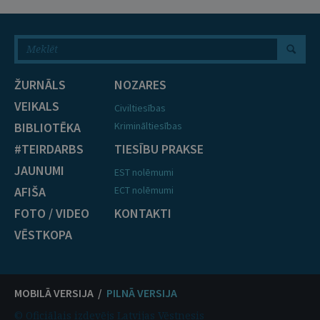
ŽURNĀLS
NOZARES
VEIKALS
Civiltiesības
BIBLIOTĒKA
Krimināltiesības
#TEIRDARBS
TIESĪBU PRAKSE
JAUNUMI
EST nolēmumi
AFIŠA
ECT nolēmumi
FOTO / VIDEO
KONTAKTI
VĒSTKOPA
MOBILĀ VERSIJA /
PILNĀ VERSIJA
© Oficiālais izdevējs Latvijas Vēstnesis