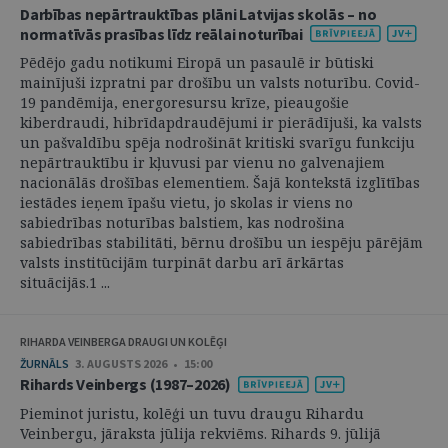
Darbības nepārtrauktības plāni Latvijas skolās – no
normatīvās prasības līdz reālai noturībai
Pēdējo gadu notikumi Eiropā un pasaulē ir būtiski
mainījuši izpratni par drošību un valsts noturību. Covid-
19 pandēmija, energoresursu krīze, pieaugošie
kiberdraudi, hibrīdapdraudējumi ir pierādījuši, ka valsts
un pašvaldību spēja nodrošināt kritiski svarīgu funkciju
nepārtrauktību ir kļuvusi par vienu no galvenajiem
nacionālās drošības elementiem. Šajā kontekstā izglītības
iestādes ieņem īpašu vietu, jo skolas ir viens no
sabiedrības noturības balstiem, kas nodrošina
sabiedrības stabilitāti, bērnu drošību un iespēju pārējām
valsts institūcijām turpināt darbu arī ārkārtas
situācijās.1 ...
RIHARDA VEINBERGA DRAUGI UN KOLĒĢI
ŽURNĀLS
3. AUGUSTS 2026 • 15:00
Rihards Veinbergs (1987–2026)
Pieminot juristu, kolēģi un tuvu draugu Rihardu
Veinbergu, jāraksta jūlija rekviēms. Rihards 9. jūlijā