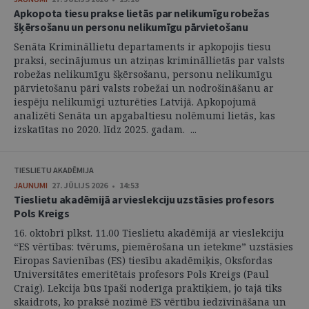
Apkopota tiesu prakse lietās par nelikumīgu robežas
šķērsošanu un personu nelikumīgu pārvietošanu
Senāta Krimināllietu departaments ir apkopojis tiesu
praksi, secinājumus un atziņas krimināllietās par valsts
robežas nelikumīgu šķērsošanu, personu nelikumīgu
pārvietošanu pāri valsts robežai un nodrošināšanu ar
iespēju nelikumīgi uzturēties Latvijā. Apkopojumā
analizēti Senāta un apgabaltiesu nolēmumi lietās, kas
izskatītas no 2020. līdz 2025. gadam. ...
TIESLIETU AKADĒMIJA
JAUNUMI
27. JŪLIJS 2026 • 14:53
Tieslietu akadēmijā ar vieslekciju uzstāsies profesors
Pols Kreigs
16. oktobrī plkst. 11.00 Tieslietu akadēmijā ar vieslekciju
“ES vērtības: tvērums, piemērošana un ietekme” uzstāsies
Eiropas Savienības (ES) tiesību akadēmiķis, Oksfordas
Universitātes emeritētais profesors Pols Kreigs (Paul
Craig). Lekcija būs īpaši noderīga praktiķiem, jo tajā tiks
skaidrots, ko praksē nozīmē ES vērtību iedzīvināšana un