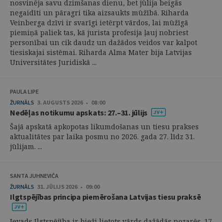
nosvinēja savu dzimšanas dienu, bet jūlija beigās
negaidīti un pāragri tika aizsaukts mūžībā. Riharda
Veinberga dzīvi ir svarīgi ietērpt vārdos, lai mūžīgā
piemiņā paliek tas, kā jurista profesija ļauj nobriest
personībai un cik daudz un dažādos veidos var kalpot
tiesiskajai sistēmai. Riharda Alma Mater bija Latvijas
Universitātes Juridiskā ...
PAULA LIPE
ŽURNĀLS
3. AUGUSTS 2026 • 08:00
Nedēļas notikumu apskats: 27.–31. jūlijs
Šajā apskatā apkopotas likumdošanas un tiesu prakses
aktualitātes par laika posmu no 2026. gada 27. līdz 31.
jūlijam. ...
SANTA JUHNEVIČA
ŽURNĀLS
31. JŪLIJS 2026 • 09:00
Ilgtspējības principa piemērošana Latvijas tiesu praksē
Ievads Ilgtspējība ir bieži lietots vārds dažādās nozarēs. 17