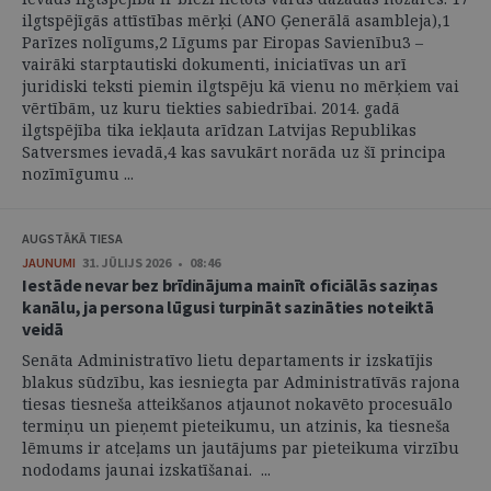
ilgtspējīgās attīstības mērķi (ANO Ģenerālā asambleja),1
Parīzes nolīgums,2 Līgums par Eiropas Savienību3 –
vairāki starptautiski dokumenti, iniciatīvas un arī
juridiski teksti piemin ilgtspēju kā vienu no mērķiem vai
vērtībām, uz kuru tiekties sabiedrībai. 2014. gadā
ilgtspējība tika iekļauta arīdzan Latvijas Republikas
Satversmes ievadā,4 kas savukārt norāda uz šī principa
nozīmīgumu ...
AUGSTĀKĀ TIESA
JAUNUMI
31. JŪLIJS 2026 • 08:46
Iestāde nevar bez brīdinājuma mainīt oficiālās saziņas
kanālu, ja persona lūgusi turpināt sazināties noteiktā
veidā
Senāta Administratīvo lietu departaments ir izskatījis
blakus sūdzību, kas iesniegta par Administratīvās rajona
tiesas tiesneša atteikšanos atjaunot nokavēto procesuālo
termiņu un pieņemt pieteikumu, un atzinis, ka tiesneša
lēmums ir atceļams un jautājums par pieteikuma virzību
nododams jaunai izskatīšanai. ...