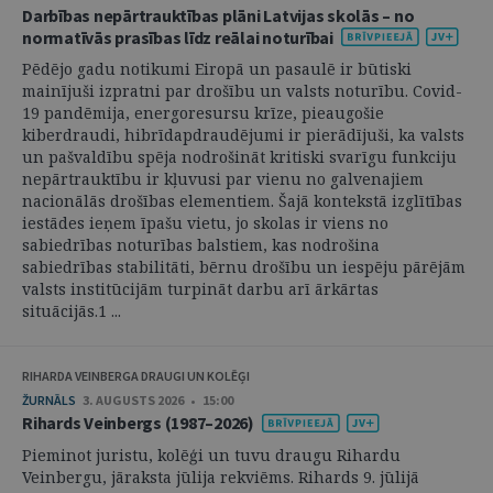
Darbības nepārtrauktības plāni Latvijas skolās – no
normatīvās prasības līdz reālai noturībai
Pēdējo gadu notikumi Eiropā un pasaulē ir būtiski
mainījuši izpratni par drošību un valsts noturību. Covid-
19 pandēmija, energoresursu krīze, pieaugošie
kiberdraudi, hibrīdapdraudējumi ir pierādījuši, ka valsts
un pašvaldību spēja nodrošināt kritiski svarīgu funkciju
nepārtrauktību ir kļuvusi par vienu no galvenajiem
nacionālās drošības elementiem. Šajā kontekstā izglītības
iestādes ieņem īpašu vietu, jo skolas ir viens no
sabiedrības noturības balstiem, kas nodrošina
sabiedrības stabilitāti, bērnu drošību un iespēju pārējām
valsts institūcijām turpināt darbu arī ārkārtas
situācijās.1 ...
RIHARDA VEINBERGA DRAUGI UN KOLĒĢI
ŽURNĀLS
3. AUGUSTS 2026 • 15:00
Rihards Veinbergs (1987–2026)
Pieminot juristu, kolēģi un tuvu draugu Rihardu
Veinbergu, jāraksta jūlija rekviēms. Rihards 9. jūlijā