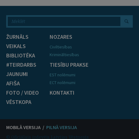
ŽURNĀLS
NOZARES
VEIKALS
Civiltiesības
BIBLIOTĒKA
Krimināltiesības
#TEIRDARBS
TIESĪBU PRAKSE
JAUNUMI
EST nolēmumi
AFIŠA
ECT nolēmumi
FOTO / VIDEO
KONTAKTI
VĒSTKOPA
MOBILĀ VERSIJA /
PILNĀ VERSIJA
© Oficiālais izdevējs Latvijas Vēstnesis