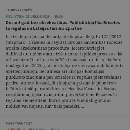
LAURIS RASNAČS
BIBLIOTĒKA
27. JŪLIJS 2026 • 15:30
Desmit gadi bez eksekvatūras. Publiskā kārtība Briseles
Ia regulas un Latvijas tiesību izpratnē
Ir aizritējusi pirmā desmitgade kopš ar Regulu 1215/2012
(turpmāk – Briseles Ia regula) Eiropas Savienības robežās
atcelta eksekvatūras procedūra, iecerot atvieglot
dalībvalstu nolēmumu atzīšanas un izpildes procesus, kā
arī samazināt ar tiem saistītās izmaksas un tiesu sistēmu
noslogotību. 2025. gads iezīmēja ne vien apaļu dokumenta
aprites jubileju, bet atnesa arī Eiropas Komisijas
publicēto ziņojumu par Briseles Ia regulas piemērošanas
praksi. Autora ieskatā, šī ziņojuma gaismā ir piemērots
brīdis kritiski paraudzīties uz eksekvatūras atcelšanas
rezultātiem, īpašu uzmanību pievēršot tiem Briseles Ia
regulas elementiem, kuros pilnīgs viendabīgums ar
nolūku vai nejauši nav ticis panākts. ...
AUGSTĀKĀ TIESA
JAUNUMI
27. JŪLIJS 2026 • 15:10