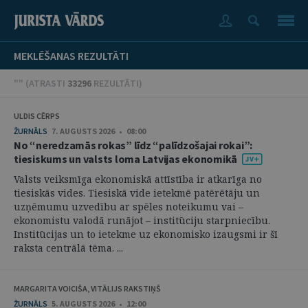
MEKLĒŠANAS REZULTĀTI
"" (
ATRASTI
33296
REZULTĀTI
)
ULDIS CĒRPS
ŽURNĀLS
7. AUGUSTS 2026 • 08:00
No “neredzamās rokas” līdz “palīdzošajai rokai”:
tiesiskums un valsts loma Latvijas ekonomikā
Valsts veiksmīga ekonomiskā attīstība ir atkarīga no
tiesiskās vides. Tiesiskā vide ietekmē patērētāju un
uzņēmumu uzvedību ar spēles noteikumu vai –
ekonomistu valodā runājot – institūciju starpniecību.
Institūcijas un to ietekme uz ekonomisko izaugsmi ir šī
raksta centrālā tēma. ...
MARGARITA VOICIŠA, VITĀLIJS RAKSTIŅŠ
ŽURNĀLS
5. AUGUSTS 2026 • 12:00