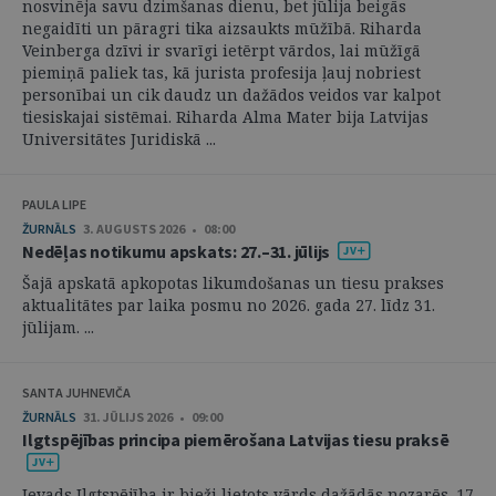
nosvinēja savu dzimšanas dienu, bet jūlija beigās
negaidīti un pāragri tika aizsaukts mūžībā. Riharda
Veinberga dzīvi ir svarīgi ietērpt vārdos, lai mūžīgā
piemiņā paliek tas, kā jurista profesija ļauj nobriest
personībai un cik daudz un dažādos veidos var kalpot
tiesiskajai sistēmai. Riharda Alma Mater bija Latvijas
Universitātes Juridiskā ...
PAULA LIPE
ŽURNĀLS
3. AUGUSTS 2026 • 08:00
Nedēļas notikumu apskats: 27.–31. jūlijs
Šajā apskatā apkopotas likumdošanas un tiesu prakses
aktualitātes par laika posmu no 2026. gada 27. līdz 31.
jūlijam. ...
SANTA JUHNEVIČA
ŽURNĀLS
31. JŪLIJS 2026 • 09:00
Ilgtspējības principa piemērošana Latvijas tiesu praksē
Ievads Ilgtspējība ir bieži lietots vārds dažādās nozarēs. 17