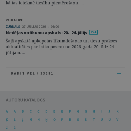
kā tas ietekmē tiesību piemērošanu. ...
PAULA LIPE
ŽURNĀLS
27. JŪLIJS 2026 • 08:00
Nedēļas notikumu apskats: 20.–24. jūlijs
Šajā apskatā apkopotas likumdošanas un tiesu prakses
aktualitātes par laika posmu no 2026. gada 20. līdz 24.
jūlijam. ...
RĀDĪT VĒL /
33281
AUTORU KATALOGS
A
Ā
B
C
Č
D
E
Ē
F
G
Ģ
H
I
J
K
Ķ
L
Ļ
M
N
Ņ
O
P
R
S
Š
T
U
Ū
V
Z
Ž