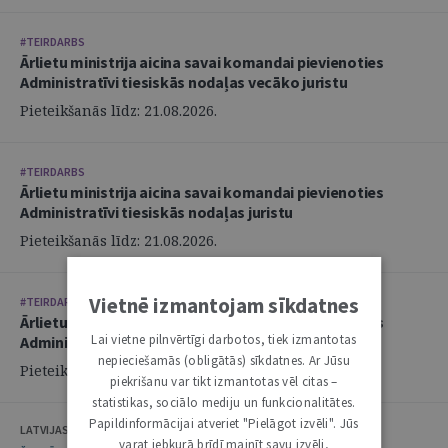
#TEIRDARBS
Ārlietu ministrija aicina savai komandai pievienoties
Administratīvi tiesiskās nodaļas vecāko juristu
Pieteikšanās līdz: 21.08.2026.
#TEIRDARBS
Ārlietu ministrija aicina savai komandai pievienoties
Administratīvi tiesiskās nodaļas juristu
Pieteikšanās līdz: 21.08.2026.
Vietnē izmantojam sīkdatnes
#TEIRDARBS
Ārlietu ministrija aicina savai komandai pievienoties
Lai vietne pilnvērtīgi darbotos, tiek izmantotas
Administratīvi tiesiskās nodaļas juristu
nepieciešamās (obligātās) sīkdatnes. Ar Jūsu
Pieteikšanās līdz: 21.08.2026.
piekrišanu var tikt izmantotas vēl citas –
statistikas, sociālo mediju un funkcionalitātes.
Papildinformācijai atveriet "Pielāgot izvēli". Jūs
LATVIJAS ZVĒRINĀTU ADVOKĀTU PADOME
varat jebkurā brīdī mainīt savu izvēli,