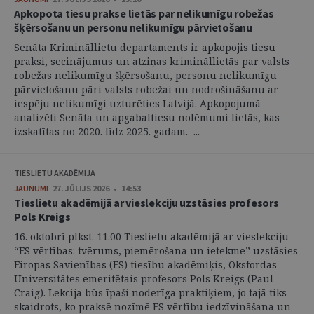
Apkopota tiesu prakse lietās par nelikumīgu robežas
šķērsošanu un personu nelikumīgu pārvietošanu
Senāta Krimināllietu departaments ir apkopojis tiesu
praksi, secinājumus un atziņas krimināllietās par valsts
robežas nelikumīgu šķērsošanu, personu nelikumīgu
pārvietošanu pāri valsts robežai un nodrošināšanu ar
iespēju nelikumīgi uzturēties Latvijā. Apkopojumā
analizēti Senāta un apgabaltiesu nolēmumi lietās, kas
izskatītas no 2020. līdz 2025. gadam. ...
TIESLIETU AKADĒMIJA
JAUNUMI
27. JŪLIJS 2026 • 14:53
Tieslietu akadēmijā ar vieslekciju uzstāsies profesors
Pols Kreigs
16. oktobrī plkst. 11.00 Tieslietu akadēmijā ar vieslekciju
“ES vērtības: tvērums, piemērošana un ietekme” uzstāsies
Eiropas Savienības (ES) tiesību akadēmiķis, Oksfordas
Universitātes emeritētais profesors Pols Kreigs (Paul
Craig). Lekcija būs īpaši noderīga praktiķiem, jo tajā tiks
skaidrots, ko praksē nozīmē ES vērtību iedzīvināšana un