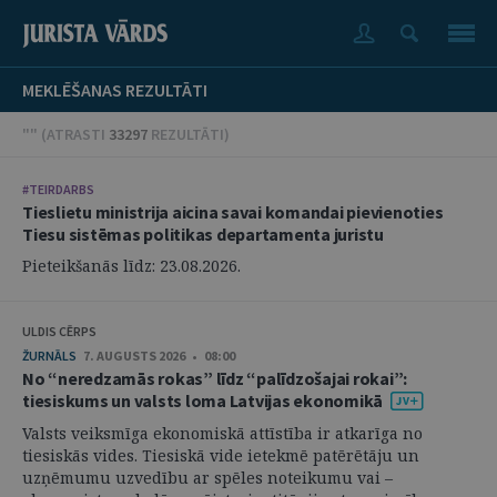
MEKLĒŠANAS REZULTĀTI
"" (
ATRASTI
33297
REZULTĀTI
)
#TEIRDARBS
Tieslietu ministrija aicina savai komandai pievienoties
Tiesu sistēmas politikas departamenta juristu
Pieteikšanās līdz: 23.08.2026.
ULDIS CĒRPS
ŽURNĀLS
7. AUGUSTS 2026 • 08:00
No “neredzamās rokas” līdz “palīdzošajai rokai”:
tiesiskums un valsts loma Latvijas ekonomikā
Valsts veiksmīga ekonomiskā attīstība ir atkarīga no
tiesiskās vides. Tiesiskā vide ietekmē patērētāju un
uzņēmumu uzvedību ar spēles noteikumu vai –