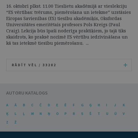
16. oktobrī plkst. 11.00 Tieslietu akadēmijā ar vieslekciju
“ES vērtības: tvērums, piemērošana un ietekme” uzstāsies
Eiropas Savienības (ES) tiesību akadēmiķis, Oksfordas
Universitātes emeritētais profesors Pols Kreigs (Paul
Craig). Lekcija būs īpaši noderīga praktiķiem, jo tajā tiks
skaidrots, ko praksē nozīmē ES vērtību iedzīvināšana un
kā tas ietekmē tiesību piemērošanu. ...
RĀDĪT VĒL /
33282
AUTORU KATALOGS
A
Ā
B
C
Č
D
E
Ē
F
G
Ģ
H
I
J
K
Ķ
L
Ļ
M
N
Ņ
O
P
R
S
Š
T
U
Ū
V
Z
Ž