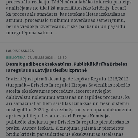
procesuālu reakciju. Tādēļ bērna labāko interešu princips
analizējams ne tikai kā materiāltiesisks kritērijs, bet arī
kā procesuāls standarts, kas ietekmē lietas izskatīšanas
ātrumu, procesuālo trūkumu novēršanas samērīgumu,
bērna viedokļa izvērtēšanu, riska pārbaudi un pagaidu
noregulējuma saturu. ...
LAURIS RASNAČS
BIBLIOTĒKA
27. JŪLIJS 2026 • 15:30
Desmit gadi bez eksekvatūras. Publiskā kārtība Briseles
Ia regulas un Latvijas tiesību izpratnē
Ir aizritējusi pirmā desmitgade kopš ar Regulu 1215/2012
(turpmāk – Briseles Ia regula) Eiropas Savienības robežās
atcelta eksekvatūras procedūra, iecerot atvieglot
dalībvalstu nolēmumu atzīšanas un izpildes procesus, kā
arī samazināt ar tiem saistītās izmaksas un tiesu sistēmu
noslogotību. 2025. gads iezīmēja ne vien apaļu dokumenta
aprites jubileju, bet atnesa arī Eiropas Komisijas
publicēto ziņojumu par Briseles Ia regulas piemērošanas
praksi. Autora ieskatā, šī ziņojuma gaismā ir piemērots
brīdis kritiski paraudzīties uz eksekvatūras atcelšanas