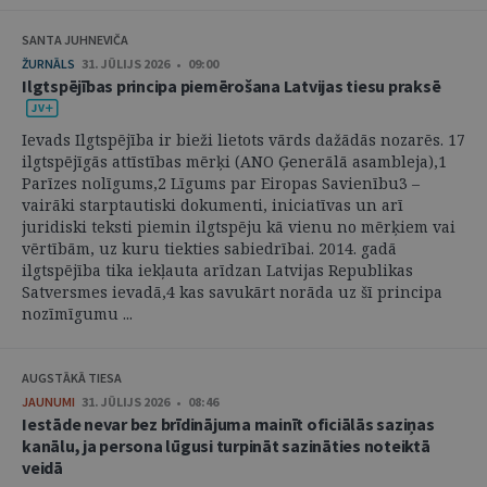
SANTA JUHNEVIČA
ŽURNĀLS
31. JŪLIJS 2026 • 09:00
Ilgtspējības principa piemērošana Latvijas tiesu praksē
Ievads Ilgtspējība ir bieži lietots vārds dažādās nozarēs. 17
ilgtspējīgās attīstības mērķi (ANO Ģenerālā asambleja),1
Parīzes nolīgums,2 Līgums par Eiropas Savienību3 –
vairāki starptautiski dokumenti, iniciatīvas un arī
juridiski teksti piemin ilgtspēju kā vienu no mērķiem vai
vērtībām, uz kuru tiekties sabiedrībai. 2014. gadā
ilgtspējība tika iekļauta arīdzan Latvijas Republikas
Satversmes ievadā,4 kas savukārt norāda uz šī principa
nozīmīgumu ...
AUGSTĀKĀ TIESA
JAUNUMI
31. JŪLIJS 2026 • 08:46
Iestāde nevar bez brīdinājuma mainīt oficiālās saziņas
kanālu, ja persona lūgusi turpināt sazināties noteiktā
veidā