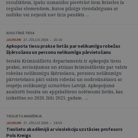
rezultātiem, īpašu uzmanību pievēršot tiem Briseles Ia
regulas elementiem, kuros pilnīgs viendabīgums ar
nolūku vai nejauši nav ticis panākts. ...
AUGSTĀKĀ TIESA
JAUNUMI
27. JŪLIJS 2026 • 15:10
Apkopota tiesu prakse lietās par nelikumīgu robežas
šķērsošanu un personu nelikumīgu pārvietošanu
Senāta Krimināllietu departaments ir apkopojis tiesu
praksi, secinājumus un atziņas krimināllietās par valsts
robežas nelikumīgu šķērsošanu, personu nelikumīgu
pārvietošanu pāri valsts robežai un nodrošināšanu ar
iespēju nelikumīgi uzturēties Latvijā. Apkopojumā
analizēti Senāta un apgabaltiesu nolēmumi lietās, kas
izskatītas no 2020. līdz 2025. gadam. ...
TIESLIETU AKADĒMIJA
JAUNUMI
27. JŪLIJS 2026 • 14:53
Tieslietu akadēmijā ar vieslekciju uzstāsies profesors
Pols Kreigs