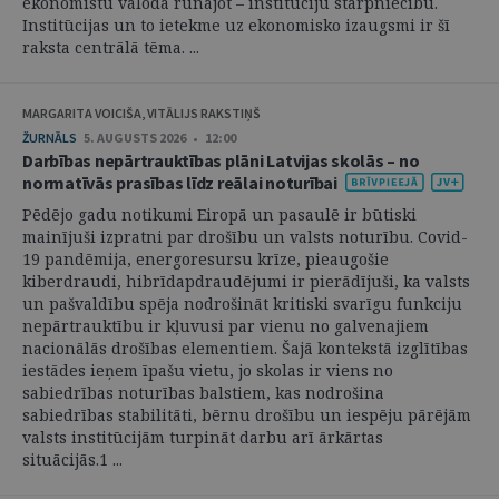
ekonomistu valodā runājot – institūciju starpniecību.
Institūcijas un to ietekme uz ekonomisko izaugsmi ir šī
raksta centrālā tēma. ...
MARGARITA VOICIŠA, VITĀLIJS RAKSTIŅŠ
ŽURNĀLS
5. AUGUSTS 2026 • 12:00
Darbības nepārtrauktības plāni Latvijas skolās – no
normatīvās prasības līdz reālai noturībai
Pēdējo gadu notikumi Eiropā un pasaulē ir būtiski
mainījuši izpratni par drošību un valsts noturību. Covid-
19 pandēmija, energoresursu krīze, pieaugošie
kiberdraudi, hibrīdapdraudējumi ir pierādījuši, ka valsts
un pašvaldību spēja nodrošināt kritiski svarīgu funkciju
nepārtrauktību ir kļuvusi par vienu no galvenajiem
nacionālās drošības elementiem. Šajā kontekstā izglītības
iestādes ieņem īpašu vietu, jo skolas ir viens no
sabiedrības noturības balstiem, kas nodrošina
sabiedrības stabilitāti, bērnu drošību un iespēju pārējām
valsts institūcijām turpināt darbu arī ārkārtas
situācijās.1 ...