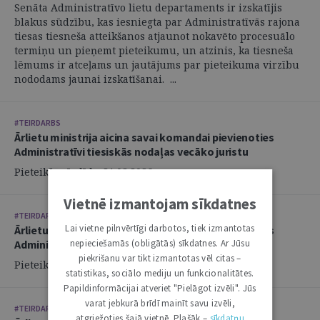
Senāta Administratīvo lietu departaments ir izskatījis
blakus sūdzību, kas iesniegta par Administratīvās rajona
tiesas tiesneša atteikšanos atjaunot nokavēto procesuālo
termiņu un pieņemt pieteikumu, un atzinis, ka tiesneša
lēmums ir atceļams un jautājums par pieteikuma virzību
nododams jaunai izskatīšanai. ...
#TEIRDARBS
Ārlietu ministrija aicina savai komandai pievienoties
Administratīvi tiesiskās nodaļas vecāko juristu
Pieteikšanās līdz: 21.08.2026.
Vietnē izmantojam sīkdatnes
#TEIRDARBS
Lai vietne pilnvērtīgi darbotos, tiek izmantotas
Ārlietu ministrija aicina savai komandai pievienoties
Administratīvi tiesiskās nodaļas juristu
nepieciešamās (obligātās) sīkdatnes. Ar Jūsu
piekrišanu var tikt izmantotas vēl citas –
Pieteikšanās līdz: 21.08.2026.
statistikas, sociālo mediju un funkcionalitātes.
Papildinformācijai atveriet "Pielāgot izvēli". Jūs
varat jebkurā brīdī mainīt savu izvēli,
#TEIRDARBS
atgriežoties šajā vietnē. Plašāk –
sīkdatņu