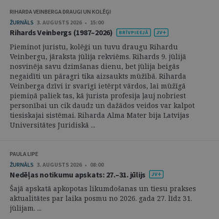
RIHARDA VEINBERGA DRAUGI UN KOLĒĢI
ŽURNĀLS
3. AUGUSTS 2026 • 15:00
Rihards Veinbergs (1987–2026)
Pieminot juristu, kolēģi un tuvu draugu Rihardu
Veinbergu, jāraksta jūlija rekviēms. Rihards 9. jūlijā
nosvinēja savu dzimšanas dienu, bet jūlija beigās
negaidīti un pāragri tika aizsaukts mūžībā. Riharda
Veinberga dzīvi ir svarīgi ietērpt vārdos, lai mūžīgā
piemiņā paliek tas, kā jurista profesija ļauj nobriest
personībai un cik daudz un dažādos veidos var kalpot
tiesiskajai sistēmai. Riharda Alma Mater bija Latvijas
Universitātes Juridiskā ...
PAULA LIPE
ŽURNĀLS
3. AUGUSTS 2026 • 08:00
Nedēļas notikumu apskats: 27.–31. jūlijs
Šajā apskatā apkopotas likumdošanas un tiesu prakses
aktualitātes par laika posmu no 2026. gada 27. līdz 31.
jūlijam. ...