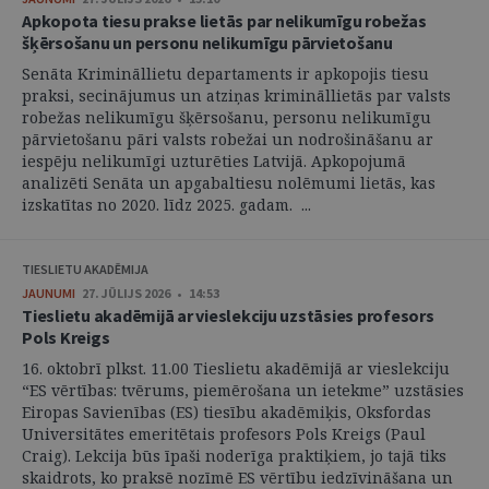
Apkopota tiesu prakse lietās par nelikumīgu robežas
šķērsošanu un personu nelikumīgu pārvietošanu
Senāta Krimināllietu departaments ir apkopojis tiesu
praksi, secinājumus un atziņas krimināllietās par valsts
robežas nelikumīgu šķērsošanu, personu nelikumīgu
pārvietošanu pāri valsts robežai un nodrošināšanu ar
iespēju nelikumīgi uzturēties Latvijā. Apkopojumā
analizēti Senāta un apgabaltiesu nolēmumi lietās, kas
izskatītas no 2020. līdz 2025. gadam. ...
TIESLIETU AKADĒMIJA
JAUNUMI
27. JŪLIJS 2026 • 14:53
Tieslietu akadēmijā ar vieslekciju uzstāsies profesors
Pols Kreigs
16. oktobrī plkst. 11.00 Tieslietu akadēmijā ar vieslekciju
“ES vērtības: tvērums, piemērošana un ietekme” uzstāsies
Eiropas Savienības (ES) tiesību akadēmiķis, Oksfordas
Universitātes emeritētais profesors Pols Kreigs (Paul
Craig). Lekcija būs īpaši noderīga praktiķiem, jo tajā tiks
skaidrots, ko praksē nozīmē ES vērtību iedzīvināšana un