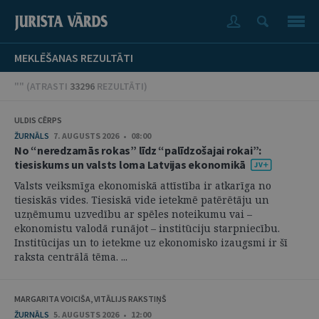
MEKLĒŠANAS REZULTĀTI
"" (
ATRASTI
33296
REZULTĀTI
)
ULDIS CĒRPS
ŽURNĀLS
7. AUGUSTS 2026 • 08:00
No “neredzamās rokas” līdz “palīdzošajai rokai”:
tiesiskums un valsts loma Latvijas ekonomikā
Valsts veiksmīga ekonomiskā attīstība ir atkarīga no
tiesiskās vides. Tiesiskā vide ietekmē patērētāju un
uzņēmumu uzvedību ar spēles noteikumu vai –
ekonomistu valodā runājot – institūciju starpniecību.
Institūcijas un to ietekme uz ekonomisko izaugsmi ir šī
raksta centrālā tēma. ...
MARGARITA VOICIŠA, VITĀLIJS RAKSTIŅŠ
ŽURNĀLS
5. AUGUSTS 2026 • 12:00