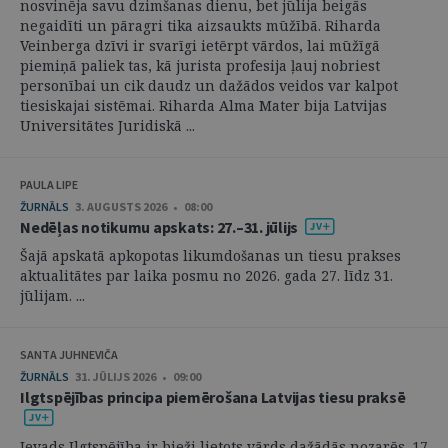
nosvinēja savu dzimšanas dienu, bet jūlija beigās
negaidīti un pāragri tika aizsaukts mūžībā. Riharda
Veinberga dzīvi ir svarīgi ietērpt vārdos, lai mūžīgā
piemiņā paliek tas, kā jurista profesija ļauj nobriest
personībai un cik daudz un dažādos veidos var kalpot
tiesiskajai sistēmai. Riharda Alma Mater bija Latvijas
Universitātes Juridiskā ...
PAULA LIPE
ŽURNĀLS
3. AUGUSTS 2026 • 08:00
Nedēļas notikumu apskats: 27.–31. jūlijs
Šajā apskatā apkopotas likumdošanas un tiesu prakses
aktualitātes par laika posmu no 2026. gada 27. līdz 31.
jūlijam. ...
SANTA JUHNEVIČA
ŽURNĀLS
31. JŪLIJS 2026 • 09:00
Ilgtspējības principa piemērošana Latvijas tiesu praksē
Ievads Ilgtspējība ir bieži lietots vārds dažādās nozarēs. 17