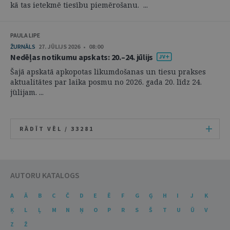
kā tas ietekmē tiesību piemērošanu. ...
PAULA LIPE
ŽURNĀLS
27. JŪLIJS 2026 • 08:00
Nedēļas notikumu apskats: 20.–24. jūlijs
Šajā apskatā apkopotas likumdošanas un tiesu prakses
aktualitātes par laika posmu no 2026. gada 20. līdz 24.
jūlijam. ...
RĀDĪT VĒL /
33281
AUTORU KATALOGS
A
Ā
B
C
Č
D
E
Ē
F
G
Ģ
H
I
J
K
Ķ
L
Ļ
M
N
Ņ
O
P
R
S
Š
T
U
Ū
V
Z
Ž