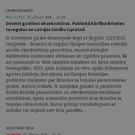
LAURIS RASNAČS
BIBLIOTĒKA
27. JŪLIJS 2026 • 15:30
Desmit gadi bez eksekvatūras. Publiskā kārtība Briseles
Ia regulas un Latvijas tiesību izpratnē
Ir aizritējusi pirmā desmitgade kopš ar Regulu 1215/2012
(turpmāk – Briseles Ia regula) Eiropas Savienības robežās
atcelta eksekvatūras procedūra, iecerot atvieglot
dalībvalstu nolēmumu atzīšanas un izpildes procesus, kā
arī samazināt ar tiem saistītās izmaksas un tiesu sistēmu
noslogotību. 2025. gads iezīmēja ne vien apaļu dokumenta
aprites jubileju, bet atnesa arī Eiropas Komisijas
publicēto ziņojumu par Briseles Ia regulas piemērošanas
praksi. Autora ieskatā, šī ziņojuma gaismā ir piemērots
brīdis kritiski paraudzīties uz eksekvatūras atcelšanas
rezultātiem, īpašu uzmanību pievēršot tiem Briseles Ia
regulas elementiem, kuros pilnīgs viendabīgums ar
nolūku vai nejauši nav ticis panākts. ...
AUGSTĀKĀ TIESA
JAUNUMI
27. JŪLIJS 2026 • 15:10