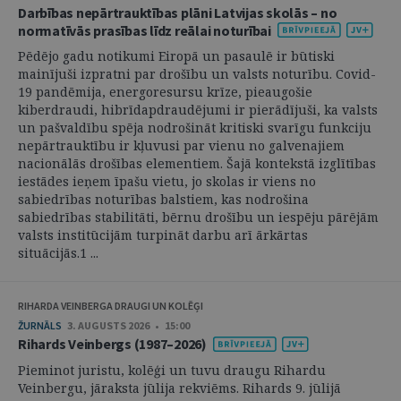
Darbības nepārtrauktības plāni Latvijas skolās – no
normatīvās prasības līdz reālai noturībai
Pēdējo gadu notikumi Eiropā un pasaulē ir būtiski
mainījuši izpratni par drošību un valsts noturību. Covid-
19 pandēmija, energoresursu krīze, pieaugošie
kiberdraudi, hibrīdapdraudējumi ir pierādījuši, ka valsts
un pašvaldību spēja nodrošināt kritiski svarīgu funkciju
nepārtrauktību ir kļuvusi par vienu no galvenajiem
nacionālās drošības elementiem. Šajā kontekstā izglītības
iestādes ieņem īpašu vietu, jo skolas ir viens no
sabiedrības noturības balstiem, kas nodrošina
sabiedrības stabilitāti, bērnu drošību un iespēju pārējām
valsts institūcijām turpināt darbu arī ārkārtas
situācijās.1 ...
RIHARDA VEINBERGA DRAUGI UN KOLĒĢI
ŽURNĀLS
3. AUGUSTS 2026 • 15:00
Rihards Veinbergs (1987–2026)
Pieminot juristu, kolēģi un tuvu draugu Rihardu
Veinbergu, jāraksta jūlija rekviēms. Rihards 9. jūlijā