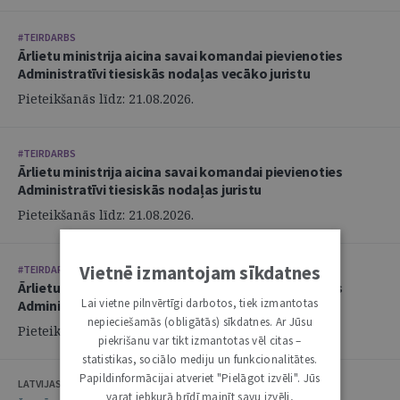
#TEIRDARBS
Ārlietu ministrija aicina savai komandai pievienoties
Administratīvi tiesiskās nodaļas vecāko juristu
Pieteikšanās līdz: 21.08.2026.
#TEIRDARBS
Ārlietu ministrija aicina savai komandai pievienoties
Administratīvi tiesiskās nodaļas juristu
Pieteikšanās līdz: 21.08.2026.
Vietnē izmantojam sīkdatnes
#TEIRDARBS
Ārlietu ministrija aicina savai komandai pievienoties
Lai vietne pilnvērtīgi darbotos, tiek izmantotas
Administratīvi tiesiskās nodaļas juristu
nepieciešamās (obligātās) sīkdatnes. Ar Jūsu
Pieteikšanās līdz: 21.08.2026.
piekrišanu var tikt izmantotas vēl citas –
statistikas, sociālo mediju un funkcionalitātes.
Papildinformācijai atveriet "Pielāgot izvēli". Jūs
LATVIJAS ZVĒRINĀTU ADVOKĀTU PADOME
varat jebkurā brīdī mainīt savu izvēli,