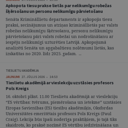
Apkopota tiesu prakse lietās par nelikumīgu robežas
šķērsošanu un personu nelikumīgu pārvietošanu
Senāta Krimināllietu departaments ir apkopojis tiesu
praksi, secinājumus un atziņas krimināllietās par valsts
robežas nelikumīgu šķērsošanu, personu nelikumīgu
pārvietošanu pāri valsts robežai un nodrošināšanu ar
iespēju nelikumīgi uzturēties Latvijā. Apkopojumā
analizēti Senāta un apgabaltiesu nolēmumi lietās, kas
izskatītas no 2020. līdz 2025. gadam. ...
TIESLIETU AKADĒMIJA
JAUNUMI
27. JŪLIJS 2026 • 14:53
Tieslietu akadēmijā ar vieslekciju uzstāsies profesors
Pols Kreigs
16. oktobrī plkst. 11.00 Tieslietu akadēmijā ar vieslekciju
“ES vērtības: tvērums, piemērošana un ietekme” uzstāsies
Eiropas Savienības (ES) tiesību akadēmiķis, Oksfordas
Universitātes emeritētais profesors Pols Kreigs (Paul
Craig). Lekcija būs īpaši noderīga praktiķiem, jo tajā tiks
skaidrots, ko praksē nozīmē ES vērtību iedzīvināšana un