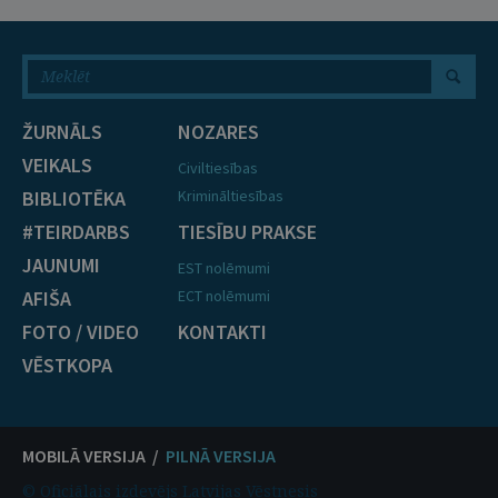
ŽURNĀLS
NOZARES
VEIKALS
Civiltiesības
BIBLIOTĒKA
Krimināltiesības
#TEIRDARBS
TIESĪBU PRAKSE
JAUNUMI
EST nolēmumi
AFIŠA
ECT nolēmumi
FOTO / VIDEO
KONTAKTI
VĒSTKOPA
MOBILĀ VERSIJA /
PILNĀ VERSIJA
© Oficiālais izdevējs Latvijas Vēstnesis