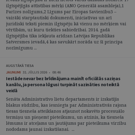
ilgtspējīgās attīstības mērķi (ANO Ģenerālā asambleja),1
Parīzes nolīgums,2 Līgums par Eiropas Savienību3 –
vairāki starptautiski dokumenti, iniciatīvas un arī
juridiski teksti piemin ilgtspēju kā vienu no mērķiem vai
vērtībām, uz kuru tiekties sabiedrībai. 2014. gadā
ilgtspējība tika iekļauta arīdzan Latvijas Republikas
Satversmes ievadā,4 kas savukārt norāda uz šī principa
nozīmīgumu ...
AUGSTĀKĀ TIESA
JAUNUMI
31. JŪLIJS 2026 • 08:46
Iestāde nevar bez brīdinājuma mainīt oficiālās saziņas
kanālu, ja persona lūgusi turpināt sazināties noteiktā
veidā
Senāta Administratīvo lietu departaments ir izskatījis
blakus sūdzību, kas iesniegta par Administratīvās rajona
tiesas tiesneša atteikšanos atjaunot nokavēto procesuālo
termiņu un pieņemt pieteikumu, un atzinis, ka tiesneša
lēmums ir atceļams un jautājums par pieteikuma virzību
nododams jaunai izskatīšanai. ...