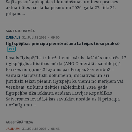
Šajā apskatā apkopotas likumdošanas un tiesu prakses
aktualitātes par laika posmu no 2026. gada 27. līdz 31.
jūlijam. ...
SANTA JUHNEVIČA
ŽURNĀLS
31. JŪLIJS 2026 • 09:00
Ilgtspējības principa piemērošana Latvijas tiesu praksē
Ievads Ilgtspējība ir bieži lietots vārds dažādās nozarēs. 17
ilgtspējīgās attīstības mērķi (ANO Ģenerālā asambleja),1
Parīzes nolīgums,2 Līgums par Eiropas Savienību3 –
vairāki starptautiski dokumenti, iniciatīvas un arī
juridiski teksti piemin ilgtspēju kā vienu no mērķiem vai
vērtībām, uz kuru tiekties sabiedrībai. 2014. gadā
ilgtspējība tika iekļauta arīdzan Latvijas Republikas
Satversmes ievadā,4 kas savukārt norāda uz šī principa
nozīmīgumu ...
AUGSTĀKĀ TIESA
JAUNUMI
31. JŪLIJS 2026 • 08:46