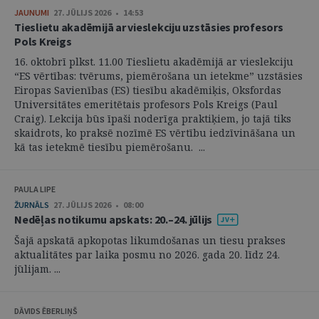
JAUNUMI
27. JŪLIJS 2026 • 14:53
Tieslietu akadēmijā ar vieslekciju uzstāsies profesors
Pols Kreigs
16. oktobrī plkst. 11.00 Tieslietu akadēmijā ar vieslekciju
“ES vērtības: tvērums, piemērošana un ietekme” uzstāsies
Eiropas Savienības (ES) tiesību akadēmiķis, Oksfordas
Universitātes emeritētais profesors Pols Kreigs (Paul
Craig). Lekcija būs īpaši noderīga praktiķiem, jo tajā tiks
skaidrots, ko praksē nozīmē ES vērtību iedzīvināšana un
kā tas ietekmē tiesību piemērošanu. ...
PAULA LIPE
ŽURNĀLS
27. JŪLIJS 2026 • 08:00
Nedēļas notikumu apskats: 20.–24. jūlijs
Šajā apskatā apkopotas likumdošanas un tiesu prakses
aktualitātes par laika posmu no 2026. gada 20. līdz 24.
jūlijam. ...
DĀVIDS ĒBERLIŅŠ