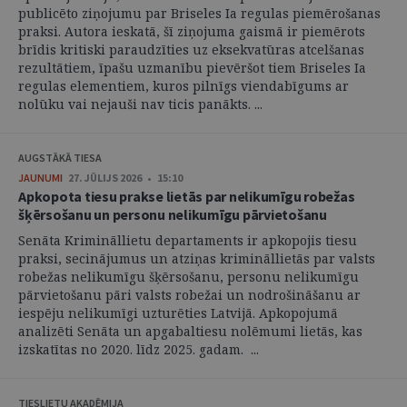
publicēto ziņojumu par Briseles Ia regulas piemērošanas
praksi. Autora ieskatā, šī ziņojuma gaismā ir piemērots
brīdis kritiski paraudzīties uz eksekvatūras atcelšanas
rezultātiem, īpašu uzmanību pievēršot tiem Briseles Ia
regulas elementiem, kuros pilnīgs viendabīgums ar
nolūku vai nejauši nav ticis panākts. ...
AUGSTĀKĀ TIESA
JAUNUMI
27. JŪLIJS 2026 • 15:10
Apkopota tiesu prakse lietās par nelikumīgu robežas
šķērsošanu un personu nelikumīgu pārvietošanu
Senāta Krimināllietu departaments ir apkopojis tiesu
praksi, secinājumus un atziņas krimināllietās par valsts
robežas nelikumīgu šķērsošanu, personu nelikumīgu
pārvietošanu pāri valsts robežai un nodrošināšanu ar
iespēju nelikumīgi uzturēties Latvijā. Apkopojumā
analizēti Senāta un apgabaltiesu nolēmumi lietās, kas
izskatītas no 2020. līdz 2025. gadam. ...
TIESLIETU AKADĒMIJA