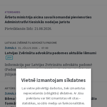
#TEIRDARBS
Ārlietu ministrija aicina savai komandai pievienoties
Administratīvi tiesiskās nodaļas juristu
Pieteikšanās līdz: 21.08.2026.
LATVIJAS ZVĒRINĀTU ADVOKĀTU PADOME
ŽURNĀLS
31. JŪLIJS 2026 • 07:00
Latvijas Zvērinātu advokātu padomes aktuālie lēmumi
Informācija par Latvijas Zvērinātu advokātu padomē
(Padome) laikposmā no 2026. gada 25. jūnija līdz 28.
jūlijam pieņemtajiem lēmumiem. ...
Vietnē izmantojam sīkdatnes
Lai vietne pilnvērtīgi darbotos, tiek izmantotas
ARTŪRS KURBATOVS, INGA KUDEIKINA, MARTA URBĀNE
nepieciešamās (obligātās) sīkdatnes. Ar Jūsu
ŽURNĀLS
29. JŪLIJS 2026 • 08:00
Bērna labākās intereses civilprocesā: starp procesuālo
piekrišanu var tikt izmantotas vēl citas –
formālismu un pienākumu nekavējoties reaģēt uz
statistikas, sociālo mediju un funkcionalitātes.