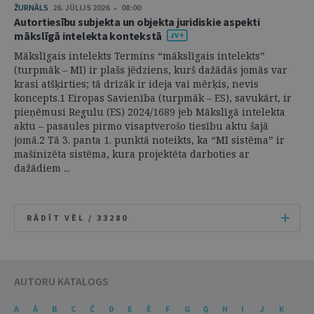
ŽURNĀLS
26. JŪLIJS 2026 • 08:00
Autortiesību subjekta un objekta juridiskie aspekti
mākslīgā intelekta kontekstā
Mākslīgais intelekts Termins “mākslīgais intelekts”
(turpmāk – MI) ir plašs jēdziens, kurš dažādās jomās var
krasi atšķirties; tā drīzāk ir ideja vai mērķis, nevis
koncepts.1 Eiropas Savienība (turpmāk – ES), savukārt, ir
pieņēmusi Regulu (ES) 2024/1689 jeb Mākslīgā intelekta
aktu – pasaules pirmo visaptverošo tiesību aktu šajā
jomā.2 Tā 3. panta 1. punktā noteikts, ka “MI sistēma” ir
mašinizēta sistēma, kura projektēta darboties ar
dažādiem ...
RĀDĪT VĒL /
33280
AUTORU KATALOGS
A
Ā
B
C
Č
D
E
Ē
F
G
Ģ
H
I
J
K