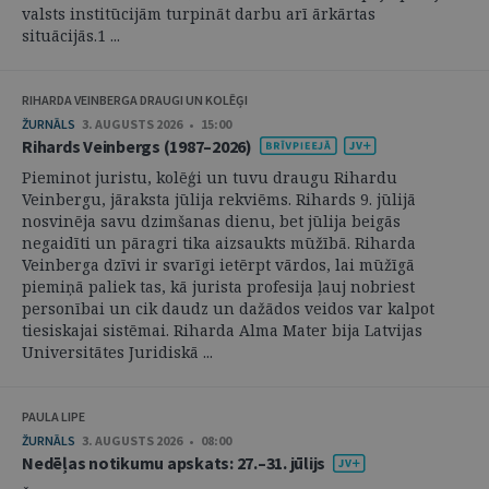
valsts institūcijām turpināt darbu arī ārkārtas
situācijās.1 ...
RIHARDA VEINBERGA DRAUGI UN KOLĒĢI
ŽURNĀLS
3. AUGUSTS 2026 • 15:00
Rihards Veinbergs (1987–2026)
Pieminot juristu, kolēģi un tuvu draugu Rihardu
Veinbergu, jāraksta jūlija rekviēms. Rihards 9. jūlijā
nosvinēja savu dzimšanas dienu, bet jūlija beigās
negaidīti un pāragri tika aizsaukts mūžībā. Riharda
Veinberga dzīvi ir svarīgi ietērpt vārdos, lai mūžīgā
piemiņā paliek tas, kā jurista profesija ļauj nobriest
personībai un cik daudz un dažādos veidos var kalpot
tiesiskajai sistēmai. Riharda Alma Mater bija Latvijas
Universitātes Juridiskā ...
PAULA LIPE
ŽURNĀLS
3. AUGUSTS 2026 • 08:00
Nedēļas notikumu apskats: 27.–31. jūlijs