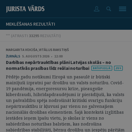
MEKLĒŠANAS REZULTĀTI
"" (
ATRASTI
33295
REZULTĀTI
)
MARGARITA VOICIŠA, VITĀLIJS RAKSTIŅŠ
ŽURNĀLS
5. AUGUSTS 2026 • 12:00
Darbības nepārtrauktības plāni Latvijas skolās – no
normatīvās prasības līdz reālai noturībai
Pēdējo gadu notikumi Eiropā un pasaulē ir būtiski
mainījuši izpratni par drošību un valsts noturību. Covid-
19 pandēmija, energoresursu krīze, pieaugošie
kiberdraudi, hibrīdapdraudējumi ir pierādījuši, ka valsts
un pašvaldību spēja nodrošināt kritiski svarīgu funkciju
nepārtrauktību ir kļuvusi par vienu no galvenajiem
nacionālās drošības elementiem. Šajā kontekstā izglītības
iestādes ieņem īpašu vietu, jo skolas ir viens no
sabiedrības noturības balstiem, kas nodrošina
sabiedrības stabilitāti, bērnu drošību un iespēju pārējām