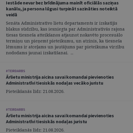
Iestāde nevar bez brīdinājuma mainīt oficiālās saziņas
kanālu, ja persona lūgusi turpināt sazināties noteiktā
veidā
Senāta Administratīvo lietu departaments ir izskatījis
blakus sūdzību, kas iesniegta par Administratīvās rajona
tiesas tiesneša atteikšanos atjaunot nokavēto procesuālo
termiņu un pieņemt pieteikumu, un atzinis, ka tiesneša
lēmums ir atceļams un jautājums par pieteikuma virzību
nododams jaunai izskatīšanai. ...
#TEIRDARBS
Ārlietu ministrija aicina savai komandai pievienoties
Administratīvi tiesiskās nodaļas vecāko juristu
Pieteikšanās līdz: 21.08.2026.
#TEIRDARBS
Ārlietu ministrija aicina savai komandai pievienoties
Administratīvi tiesiskās nodaļas juristu
Pieteikšanās līdz: 21.08.2026.