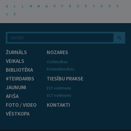
Ķ
L
Ļ
M
N
Ņ
O
P
R
S
Š
T
U
Ū
V
Z
Ž
ŽURNĀLS
NOZARES
VEIKALS
Civiltiesības
BIBLIOTĒKA
Krimināltiesības
#TEIRDARBS
TIESĪBU PRAKSE
JAUNUMI
EST nolēmumi
AFIŠA
ECT nolēmumi
FOTO / VIDEO
KONTAKTI
VĒSTKOPA