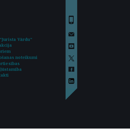
"Jurista Vārdu"
kcija
oriem
ošanas noteikumi
rtiesības
kļūstamība
akti