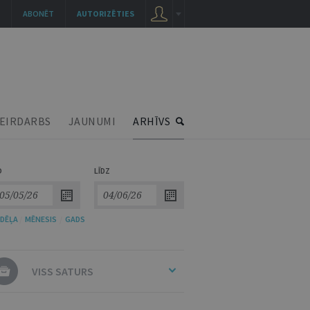
ABONĒT
AUTORIZĒTIES
EIRDARBS
JAUNUMI
ARHĪVS
O
LĪDZ
DĒĻA
/
MĒNESIS
/
GADS
VISS SATURS