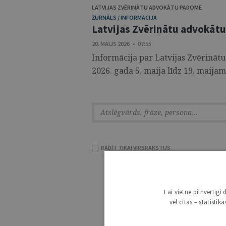
LATVIJAS ZVĒRINĀTU ADVOKĀTU PADOME
ŽURNĀLS / INFORMĀCIJA
Latvijas Zvērinātu advokāt
20. MAIJS 2026 • 07:55
Informācija par Latvijas Zvērinā
2026. gada 5. maija līdz 19. maija
RĀDĪT TIKAI VIRSRAKSTUS
Lai vietne pilnvērtīg
vēl citas – statisti