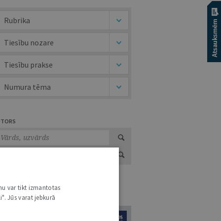
Rubrika
Tiesību nozare
Tiesību prakse
Numura tēma
UTORS
nu var tikt izmantotas
URNĀLU KATALOGS /
VISI ŽURNĀLI
i". Jūs varat jebkurā