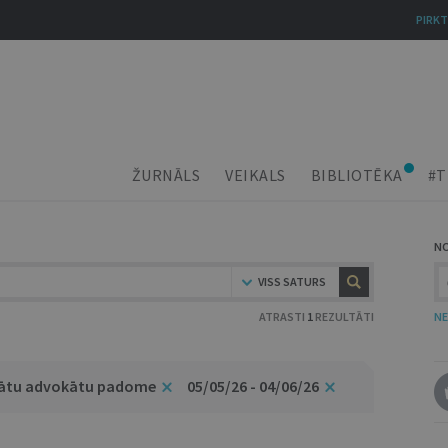
PIRKT
ŽURNĀLS
VEIKALS
BIBLIOTĒKA
#T
N
VISS SATURS
ATRASTI
1
REZULTĀTI
NE
inātu advokātu padome
05/05/26 - 04/06/26