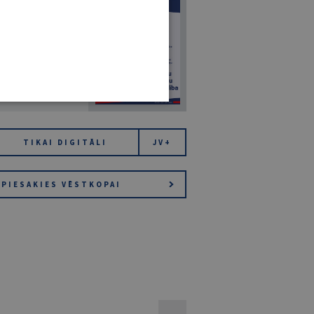
7
14. JŪLIJS 2026
NR 7 (1425)
TIKAI DIGITĀLI
JV+
PIESAKIES VĒSTKOPAI