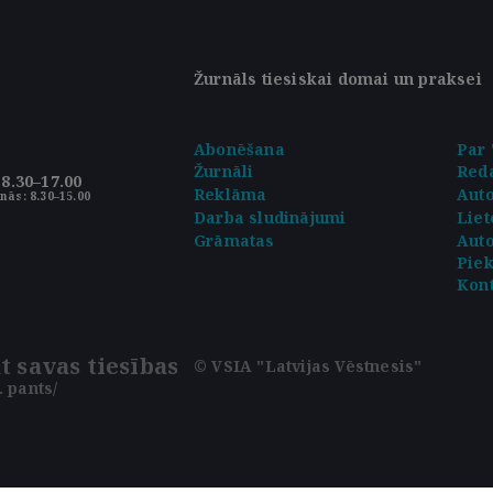
Žurnāls tiesiskai domai un praksei
Abonēšana
Par 
Žurnāli
Reda
8.30–17.00
Reklāma
Aut
nās: 8.30–15.00
Darba sludinājumi
Liet
Grāmatas
Auto
Pie
Kont
t savas tiesības
© VSIA "Latvijas Vēstnesis"
 pants/