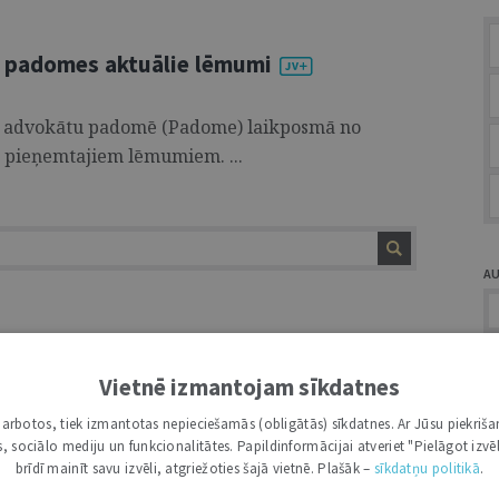
u padomes aktuālie lēmumi
tu advokātu padomē (Padome) laikposmā no
m pieņemtajiem lēmumiem. ...
A
Vietnē izmantojam sīkdatnes
i darbotos, tiek izmantotas nepieciešamās (obligātās) sīkdatnes. Ar Jūsu piekriša
Ž
kas, sociālo mediju un funkcionalitātes. Papildinformācijai atveriet "Pielāgot izvēl
brīdī mainīt savu izvēli, atgriežoties šajā vietnē. Plašāk –
sīkdatņu politikā
.