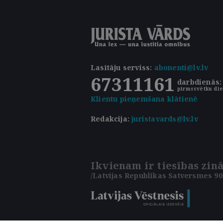
Lasītāju serviss
:
abonenti@lv.lv
67311161
darbdienās: 
pirmssvētku die
Klientu pieņemšana klātienē
Redakcija:
juristavards@lv.lv
Ikvienam ir tiesības zinā
/Latvijas Republikas Satversmes 90.