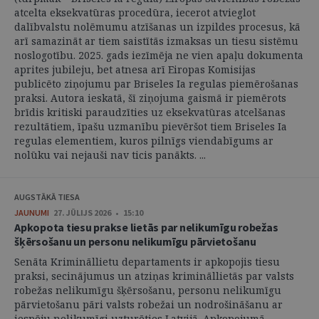
atcelta eksekvatūras procedūra, iecerot atvieglot
dalībvalstu nolēmumu atzīšanas un izpildes procesus, kā
arī samazināt ar tiem saistītās izmaksas un tiesu sistēmu
noslogotību. 2025. gads iezīmēja ne vien apaļu dokumenta
aprites jubileju, bet atnesa arī Eiropas Komisijas
publicēto ziņojumu par Briseles Ia regulas piemērošanas
praksi. Autora ieskatā, šī ziņojuma gaismā ir piemērots
brīdis kritiski paraudzīties uz eksekvatūras atcelšanas
rezultātiem, īpašu uzmanību pievēršot tiem Briseles Ia
regulas elementiem, kuros pilnīgs viendabīgums ar
nolūku vai nejauši nav ticis panākts. ...
AUGSTĀKĀ TIESA
JAUNUMI
27. JŪLIJS 2026 • 15:10
Apkopota tiesu prakse lietās par nelikumīgu robežas
šķērsošanu un personu nelikumīgu pārvietošanu
Senāta Krimināllietu departaments ir apkopojis tiesu
praksi, secinājumus un atziņas krimināllietās par valsts
robežas nelikumīgu šķērsošanu, personu nelikumīgu
pārvietošanu pāri valsts robežai un nodrošināšanu ar
iespēju nelikumīgi uzturēties Latvijā. Apkopojumā