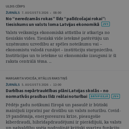
ULDIS CĒRPS
ŽURNĀLS
7. AUGUSTS 2026 • 08:00
No “neredzamās rokas” līdz “palīdzošajai rokai”:
tiesiskums un valsts loma Latvijas ekonomikā
Valsts veiksmīga ekonomiskā attīstība ir atkarīga no
tiesiskās vides. Tiesiskā vide ietekmē patērētāju un
uzņēmumu uzvedību ar spēles noteikumu vai –
ekonomistu valodā runājot – institūciju starpniecību.
Institūcijas un to ietekme uz ekonomisko izaugsmi ir šī
raksta centrālā tēma. ...
MARGARITA VOICIŠA, VITĀLIJS RAKSTIŅŠ
ŽURNĀLS
5. AUGUSTS 2026 • 12:00
Darbības nepārtrauktības plāni Latvijas skolās – no
normatīvās prasības līdz reālai noturībai
Pēdējo gadu notikumi Eiropā un pasaulē ir būtiski
mainījuši izpratni par drošību un valsts noturību. Covid-
19 pandēmija, energoresursu krīze, pieaugošie
kiberdraudi, hibrīdapdraudējumi ir pierādījuši, ka valsts
un pašvaldību spēja nodrošināt kritiski svarīgu funkciju