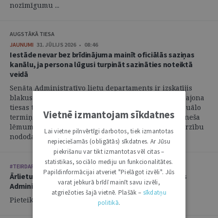
nozīmīgumu ...
AUGSTĀKĀ TIESA
JAUNUMI
31. JŪLIJS 2026 • 08:46
Iestāde nevar bez brīdinājuma mainīt oficiālās saziņas
kanālu, ja persona lūgusi turpināt sazināties noteiktā
veidā
Senāta Administratīvo lietu departaments ir izskatījis
blakus sūdzību, kas iesniegta par Administratīvās rajona
tiesas tiesneša atteikšanos atjaunot nokavēto procesuālo
Vietnē izmantojam sīkdatnes
termiņu un pieņemt pieteikumu, un atzinis, ka tiesneša
lēmums ir atceļams un jautājums par pieteikuma virzību
Lai vietne pilnvērtīgi darbotos, tiek izmantotas
nododams jaunai izskatīšanai. ...
nepieciešamās (obligātās) sīkdatnes. Ar Jūsu
piekrišanu var tikt izmantotas vēl citas –
statistikas, sociālo mediju un funkcionalitātes.
#TEIRDARBS
Papildinformācijai atveriet "Pielāgot izvēli". Jūs
Ārlietu ministrija aicina savai komandai pievienoties
varat jebkurā brīdī mainīt savu izvēli,
Administratīvi tiesiskās nodaļas vecāko juristu
atgriežoties šajā vietnē. Plašāk –
sīkdatņu
Pieteikšanās līdz: 21.08.2026.
politikā
.