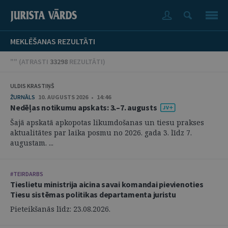
MEKLĒŠANAS REZULTĀTI
"" (
ATRASTI
33298
REZULTĀTI
)
ULDIS KRASTIŅŠ
ŽURNĀLS
10. AUGUSTS 2026 • 14:46
Nedēļas notikumu apskats: 3.–7. augusts
Šajā apskatā apkopotas likumdošanas un tiesu prakses
aktualitātes par laika posmu no 2026. gada 3. līdz 7.
augustam. ...
#TEIRDARBS
Tieslietu ministrija aicina savai komandai pievienoties
Tiesu sistēmas politikas departamenta juristu
Pieteikšanās līdz: 23.08.2026.