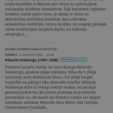
nepārtrauktību ir kļuvusi par vienu no galvenajiem
nacionālās drošības elementiem. Šajā kontekstā izglītības
iestādes ieņem īpašu vietu, jo skolas ir viens no
sabiedrības noturības balstiem, kas nodrošina
sabiedrības stabilitāti, bērnu drošību un iespēju pārējām
valsts institūcijām turpināt darbu arī ārkārtas
situācijās.1 ...
RIHARDA VEINBERGA DRAUGI UN KOLĒĢI
ŽURNĀLS
3. AUGUSTS 2026 • 15:00
Rihards Veinbergs (1987–2026)
Pieminot juristu, kolēģi un tuvu draugu Rihardu
Veinbergu, jāraksta jūlija rekviēms. Rihards 9. jūlijā
nosvinēja savu dzimšanas dienu, bet jūlija beigās
negaidīti un pāragri tika aizsaukts mūžībā. Riharda
Veinberga dzīvi ir svarīgi ietērpt vārdos, lai mūžīgā
piemiņā paliek tas, kā jurista profesija ļauj nobriest
personībai un cik daudz un dažādos veidos var kalpot
tiesiskajai sistēmai. Riharda Alma Mater bija Latvijas
Universitātes Juridiskā ...