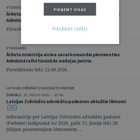
#TEIRDARBS
PIEŅEMT VISAS
Ārlietu ministrija aicina savai komandai pievienoties
Administratīvi tiesiskās nodaļas juristu
Pieteikšanās līdz: 21.08.2026.
PIELĀGOT IZVĒLI
#TEIRDARBS
Ārlietu ministrija aicina savai komandai pievienoties
Administratīvi tiesiskās nodaļas juristu
Pieteikšanās līdz: 21.08.2026.
LATVIJAS ZVĒRINĀTU ADVOKĀTU PADOME
ŽURNĀLS
31. JŪLIJS 2026 • 07:00
Latvijas Zvērinātu advokātu padomes aktuālie lēmumi
Informācija par Latvijas Zvērinātu advokātu padomē
(Padome) laikposmā no 2026. gada 25. jūnija līdz 28.
jūlijam pieņemtajiem lēmumiem. ...