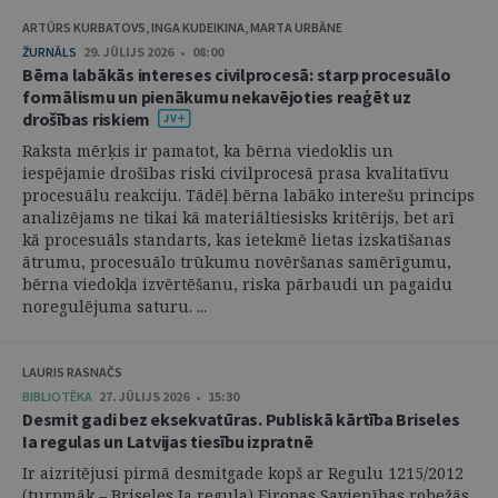
ARTŪRS KURBATOVS, INGA KUDEIKINA, MARTA URBĀNE
ŽURNĀLS
29. JŪLIJS 2026 • 08:00
Bērna labākās intereses civilprocesā: starp procesuālo
formālismu un pienākumu nekavējoties reaģēt uz
drošības riskiem
Raksta mērķis ir pamatot, ka bērna viedoklis un
iespējamie drošības riski civilprocesā prasa kvalitatīvu
procesuālu reakciju. Tādēļ bērna labāko interešu princips
analizējams ne tikai kā materiāltiesisks kritērijs, bet arī
kā procesuāls standarts, kas ietekmē lietas izskatīšanas
ātrumu, procesuālo trūkumu novēršanas samērīgumu,
bērna viedokļa izvērtēšanu, riska pārbaudi un pagaidu
noregulējuma saturu. ...
LAURIS RASNAČS
BIBLIOTĒKA
27. JŪLIJS 2026 • 15:30
Desmit gadi bez eksekvatūras. Publiskā kārtība Briseles
Ia regulas un Latvijas tiesību izpratnē
Ir aizritējusi pirmā desmitgade kopš ar Regulu 1215/2012
(turpmāk – Briseles Ia regula) Eiropas Savienības robežās