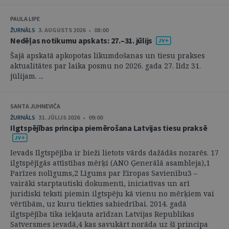
PAULA LIPE
ŽURNĀLS
3. AUGUSTS 2026 • 08:00
Nedēļas notikumu apskats: 27.–31. jūlijs
Šajā apskatā apkopotas likumdošanas un tiesu prakses
aktualitātes par laika posmu no 2026. gada 27. līdz 31.
jūlijam. ...
SANTA JUHNEVIČA
ŽURNĀLS
31. JŪLIJS 2026 • 09:00
Ilgtspējības principa piemērošana Latvijas tiesu praksē
Ievads Ilgtspējība ir bieži lietots vārds dažādās nozarēs. 17
ilgtspējīgās attīstības mērķi (ANO Ģenerālā asambleja),1
Parīzes nolīgums,2 Līgums par Eiropas Savienību3 –
vairāki starptautiski dokumenti, iniciatīvas un arī
juridiski teksti piemin ilgtspēju kā vienu no mērķiem vai
vērtībām, uz kuru tiekties sabiedrībai. 2014. gadā
ilgtspējība tika iekļauta arīdzan Latvijas Republikas
Satversmes ievadā,4 kas savukārt norāda uz šī principa