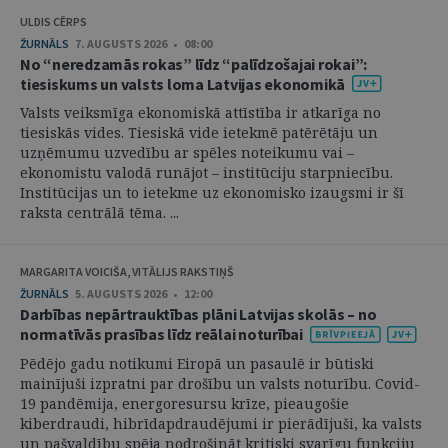
ULDIS CĒRPS
ŽURNĀLS
7. AUGUSTS 2026 • 08:00
No “neredzamās rokas” līdz “palīdzošajai rokai”:
tiesiskums un valsts loma Latvijas ekonomikā
Valsts veiksmīga ekonomiskā attīstība ir atkarīga no
tiesiskās vides. Tiesiskā vide ietekmē patērētāju un
uzņēmumu uzvedību ar spēles noteikumu vai –
ekonomistu valodā runājot – institūciju starpniecību.
Institūcijas un to ietekme uz ekonomisko izaugsmi ir šī
raksta centrālā tēma. ...
MARGARITA VOICIŠA, VITĀLIJS RAKSTIŅŠ
ŽURNĀLS
5. AUGUSTS 2026 • 12:00
Darbības nepārtrauktības plāni Latvijas skolās – no
normatīvās prasības līdz reālai noturībai
Pēdējo gadu notikumi Eiropā un pasaulē ir būtiski
mainījuši izpratni par drošību un valsts noturību. Covid-
19 pandēmija, energoresursu krīze, pieaugošie
kiberdraudi, hibrīdapdraudējumi ir pierādījuši, ka valsts
un pašvaldību spēja nodrošināt kritiski svarīgu funkciju