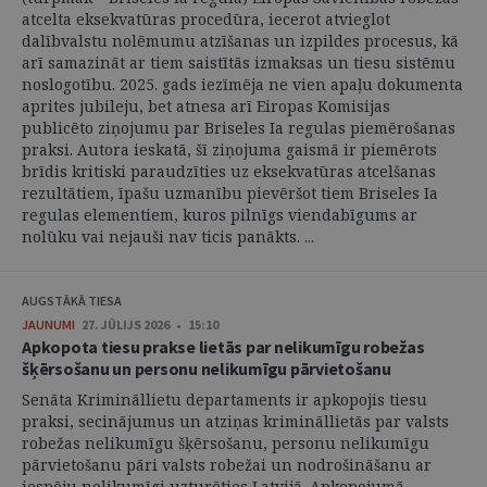
atcelta eksekvatūras procedūra, iecerot atvieglot
dalībvalstu nolēmumu atzīšanas un izpildes procesus, kā
arī samazināt ar tiem saistītās izmaksas un tiesu sistēmu
noslogotību. 2025. gads iezīmēja ne vien apaļu dokumenta
aprites jubileju, bet atnesa arī Eiropas Komisijas
publicēto ziņojumu par Briseles Ia regulas piemērošanas
praksi. Autora ieskatā, šī ziņojuma gaismā ir piemērots
brīdis kritiski paraudzīties uz eksekvatūras atcelšanas
rezultātiem, īpašu uzmanību pievēršot tiem Briseles Ia
regulas elementiem, kuros pilnīgs viendabīgums ar
nolūku vai nejauši nav ticis panākts. ...
AUGSTĀKĀ TIESA
JAUNUMI
27. JŪLIJS 2026 • 15:10
Apkopota tiesu prakse lietās par nelikumīgu robežas
šķērsošanu un personu nelikumīgu pārvietošanu
Senāta Krimināllietu departaments ir apkopojis tiesu
praksi, secinājumus un atziņas krimināllietās par valsts
robežas nelikumīgu šķērsošanu, personu nelikumīgu
pārvietošanu pāri valsts robežai un nodrošināšanu ar
iespēju nelikumīgi uzturēties Latvijā. Apkopojumā