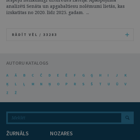
analizēti Senāta un apgabaltiesu nolēmumi lietās, kas
izskatītas no 2020. līdz 2025. gadam. ...
RĀDĪT VĒL /
33283
AUTORU KATALOGS
A
Ā
B
C
Č
D
E
Ē
F
G
Ģ
H
I
J
K
Ķ
L
Ļ
M
N
Ņ
O
P
R
S
Š
T
U
Ū
V
Z
Ž
ŽURNĀLS
NOZARES