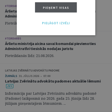
#TEIRDARBS
PIEŅEMT VISAS
Ārlietu ministrija aicina savai komandai pievienoties
Administratīvi tiesiskās nodaļas juristu
Pieteikšanās līdz: 21.08.2026.
PIELĀGOT IZVĒLI
#TEIRDARBS
Ārlietu ministrija aicina savai komandai pievienoties
Administratīvi tiesiskās nodaļas juristu
Pieteikšanās līdz: 21.08.2026.
LATVIJAS ZVĒRINĀTU ADVOKĀTU PADOME
ŽURNĀLS
31. JŪLIJS 2026 • 07:00
Latvijas Zvērinātu advokātu padomes aktuālie lēmumi
Informācija par Latvijas Zvērinātu advokātu padomē
(Padome) laikposmā no 2026. gada 25. jūnija līdz 28.
jūlijam pieņemtajiem lēmumiem. ...