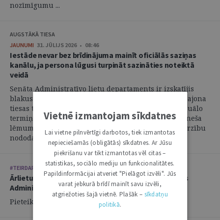
nozīmīgumu ...
AUGSTĀKĀ TIESA
JAUNUMI
31. JŪLIJS 2026 • 08:46
Iestāde nevar bez brīdinājuma mainīt oficiālās saziņas
kanālu, ja persona lūgusi turpināt sazināties noteiktā
veidā
Senāta Administratīvo lietu departaments ir izskatījis
blakus sūdzību, kas iesniegta par Administratīvās rajona
tiesas tiesneša atteikšanos atjaunot nokavēto procesuālo
Vietnē izmantojam sīkdatnes
termiņu un pieņemt pieteikumu, un atzinis, ka tiesneša
lēmums ir atceļams un jautājums par pieteikuma virzību
Lai vietne pilnvērtīgi darbotos, tiek izmantotas
nododams jaunai izskatīšanai. ...
nepieciešamās (obligātās) sīkdatnes. Ar Jūsu
piekrišanu var tikt izmantotas vēl citas –
statistikas, sociālo mediju un funkcionalitātes.
#TEIRDARBS
Papildinformācijai atveriet "Pielāgot izvēli". Jūs
Ārlietu ministrija aicina savai komandai pievienoties
varat jebkurā brīdī mainīt savu izvēli,
Administratīvi tiesiskās nodaļas vecāko juristu
atgriežoties šajā vietnē. Plašāk –
sīkdatņu
Pieteikšanās līdz: 21.08.2026.
politikā
.