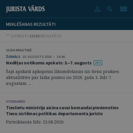
MEKLĒŠANAS REZULTĀTI
"" (
ATRASTI
33298
REZULTĀTI
)
ULDIS KRASTIŅŠ
ŽURNĀLS
10. AUGUSTS 2026 • 14:46
Nedēļas notikumu apskats: 3.–7. augusts
Šajā apskatā apkopotas likumdošanas un tiesu prakses
aktualitātes par laika posmu no 2026. gada 3. līdz 7.
augustam. ...
#TEIRDARBS
Tieslietu ministrija aicina savai komandai pievienoties
Tiesu sistēmas politikas departamenta juristu
Pieteikšanās līdz: 23.08.2026.