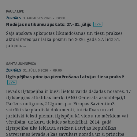
PAULA LIPE
ŽURNĀLS
3. AUGUSTS 2026 • 08:00
Nedēļas notikumu apskats: 27.–31. jūlijs
Šajā apskatā apkopotas likumdošanas un tiesu prakses
aktualitātes par laika posmu no 2026. gada 27. līdz 31.
jūlijam. ...
SANTA JUHNEVIČA
ŽURNĀLS
31. JŪLIJS 2026 • 09:00
Ilgtspējības principa piemērošana Latvijas tiesu praksē
Ievads Ilgtspējība ir bieži lietots vārds dažādās nozarēs. 17
ilgtspējīgās attīstības mērķi (ANO Ģenerālā asambleja),1
Parīzes nolīgums,2 Līgums par Eiropas Savienību3 –
vairāki starptautiski dokumenti, iniciatīvas un arī
juridiski teksti piemin ilgtspēju kā vienu no mērķiem vai
vērtībām, uz kuru tiekties sabiedrībai. 2014. gadā
ilgtspējība tika iekļauta arīdzan Latvijas Republikas
Satversmes ievadā,4 kas savukārt norāda uz šī principa