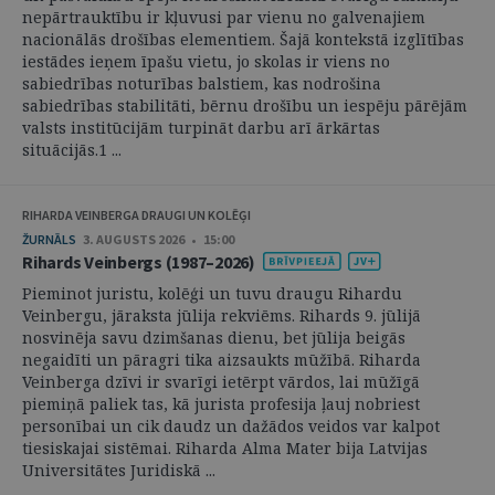
nepārtrauktību ir kļuvusi par vienu no galvenajiem
nacionālās drošības elementiem. Šajā kontekstā izglītības
iestādes ieņem īpašu vietu, jo skolas ir viens no
sabiedrības noturības balstiem, kas nodrošina
sabiedrības stabilitāti, bērnu drošību un iespēju pārējām
valsts institūcijām turpināt darbu arī ārkārtas
situācijās.1 ...
RIHARDA VEINBERGA DRAUGI UN KOLĒĢI
ŽURNĀLS
3. AUGUSTS 2026 • 15:00
Rihards Veinbergs (1987–2026)
Pieminot juristu, kolēģi un tuvu draugu Rihardu
Veinbergu, jāraksta jūlija rekviēms. Rihards 9. jūlijā
nosvinēja savu dzimšanas dienu, bet jūlija beigās
negaidīti un pāragri tika aizsaukts mūžībā. Riharda
Veinberga dzīvi ir svarīgi ietērpt vārdos, lai mūžīgā
piemiņā paliek tas, kā jurista profesija ļauj nobriest
personībai un cik daudz un dažādos veidos var kalpot
tiesiskajai sistēmai. Riharda Alma Mater bija Latvijas
Universitātes Juridiskā ...