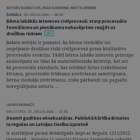
ARTŪRS KURBATOVS, INGA KUDEIKINA, MARTA URBĀNE
ŽURNĀLS
29. JŪLIJS 2026 • 08:00
Bērna labākās intereses civilprocesā: starp procesuālo
formālismu un pienākumu nekavējoties reaģēt uz
drošības riskiem
Raksta mērķis ir pamatot, ka bērna viedoklis un
iespējamie drošības riski civilprocesā prasa kvalitatīvu
procesuālu reakciju. Tādēļ bērna labāko interešu princips
analizējams ne tikai kā materiāltiesisks kritērijs, bet arī
kā procesuāls standarts, kas ietekmē lietas izskatīšanas
ātrumu, procesuālo trūkumu novēršanas samērīgumu,
bērna viedokļa izvērtēšanu, riska pārbaudi un pagaidu
noregulējuma saturu. ...
LAURIS RASNAČS
BIBLIOTĒKA
27. JŪLIJS 2026 • 15:30
Desmit gadi bez eksekvatūras. Publiskā kārtība Briseles
Ia regulas un Latvijas tiesību izpratnē
Ir aizritējusi pirmā desmitgade kopš ar Regulu 1215/2012
(turpmāk – Briseles Ia regula) Eiropas Savienības robežās