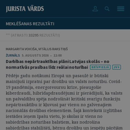
MEKLĒŠANAS REZULTĀTI
"" (
ATRASTI
33295
REZULTĀTI
)
MARGARITA VOICIŠA, VITĀLIJS RAKSTIŅŠ
ŽURNĀLS
5. AUGUSTS 2026 • 12:00
Darbības nepārtrauktības plāni Latvijas skolās – no
normatīvās prasības līdz reālai noturībai
Pēdējo gadu notikumi Eiropā un pasaulē ir būtiski
mainījuši izpratni par drošību un valsts noturību. Covid-
19 pandēmija, energoresursu krīze, pieaugošie
kiberdraudi, hibrīdapdraudējumi ir pierādījuši, ka valsts
un pašvaldību spēja nodrošināt kritiski svarīgu funkciju
nepārtrauktību ir kļuvusi par vienu no galvenajiem
nacionālās drošības elementiem. Šajā kontekstā izglītības
iestādes ieņem īpašu vietu, jo skolas ir viens no
sabiedrības noturības balstiem, kas nodrošina
sabiedrības stabilitāti, bērnu drošību un iespēju pārējām