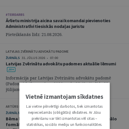
#TEIRDARBS
Ārlietu ministrija aicina savai komandai pievienoties
Administratīvi tiesiskās nodaļas juristu
Pieteikšanās līdz: 21.08.2026.
LATVIJAS ZVĒRINĀTU ADVOKĀTU PADOME
ŽURNĀLS
31. JŪLIJS 2026 • 07:00
Latvijas Zvērinātu advokātu padomes aktuālie lēmumi
Informācija par Latvijas Zvērinātu advokātu padomē
(Padome) laikposmā no 2026. gada 25. jūnija līdz 28.
jūlijam pieņemtajiem lēmumiem. ...
Vietnē izmantojam sīkdatnes
Lai vietne pilnvērtīgi darbotos, tiek izmantotas
ARTŪRS KURBATOVS, INGA KUDEIKINA, MARTA URBĀNE
nepieciešamās (obligātās) sīkdatnes. Ar Jūsu
ŽURNĀLS
29. JŪLIJS 2026 • 08:00
Bērna labākās intereses civilprocesā: starp procesuālo
piekrišanu var tikt izmantotas vēl citas –
formālismu un pienākumu nekavējoties reaģēt uz
statistikas, sociālo mediju un funkcionalitātes.