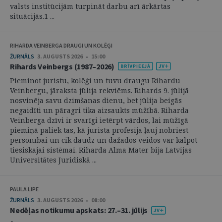
valsts institūcijām turpināt darbu arī ārkārtas
situācijās.1 ...
RIHARDA VEINBERGA DRAUGI UN KOLĒĢI
ŽURNĀLS
3. AUGUSTS 2026 • 15:00
Rihards Veinbergs (1987–2026)
Pieminot juristu, kolēģi un tuvu draugu Rihardu
Veinbergu, jāraksta jūlija rekviēms. Rihards 9. jūlijā
nosvinēja savu dzimšanas dienu, bet jūlija beigās
negaidīti un pāragri tika aizsaukts mūžībā. Riharda
Veinberga dzīvi ir svarīgi ietērpt vārdos, lai mūžīgā
piemiņā paliek tas, kā jurista profesija ļauj nobriest
personībai un cik daudz un dažādos veidos var kalpot
tiesiskajai sistēmai. Riharda Alma Mater bija Latvijas
Universitātes Juridiskā ...
PAULA LIPE
ŽURNĀLS
3. AUGUSTS 2026 • 08:00
Nedēļas notikumu apskats: 27.–31. jūlijs