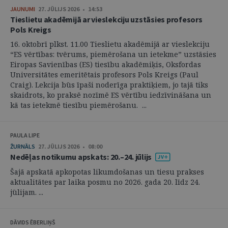
JAUNUMI
27. JŪLIJS 2026 • 14:53
Tieslietu akadēmijā ar vieslekciju uzstāsies profesors
Pols Kreigs
16. oktobrī plkst. 11.00 Tieslietu akadēmijā ar vieslekciju
“ES vērtības: tvērums, piemērošana un ietekme” uzstāsies
Eiropas Savienības (ES) tiesību akadēmiķis, Oksfordas
Universitātes emeritētais profesors Pols Kreigs (Paul
Craig). Lekcija būs īpaši noderīga praktiķiem, jo tajā tiks
skaidrots, ko praksē nozīmē ES vērtību iedzīvināšana un
kā tas ietekmē tiesību piemērošanu. ...
PAULA LIPE
ŽURNĀLS
27. JŪLIJS 2026 • 08:00
Nedēļas notikumu apskats: 20.–24. jūlijs
Šajā apskatā apkopotas likumdošanas un tiesu prakses
aktualitātes par laika posmu no 2026. gada 20. līdz 24.
jūlijam. ...
DĀVIDS ĒBERLIŅŠ