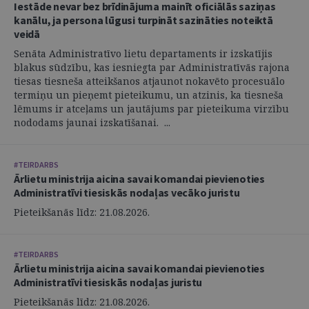
Iestāde nevar bez brīdinājuma mainīt oficiālās saziņas
kanālu, ja persona lūgusi turpināt sazināties noteiktā
veidā
Senāta Administratīvo lietu departaments ir izskatījis
blakus sūdzību, kas iesniegta par Administratīvās rajona
tiesas tiesneša atteikšanos atjaunot nokavēto procesuālo
termiņu un pieņemt pieteikumu, un atzinis, ka tiesneša
lēmums ir atceļams un jautājums par pieteikuma virzību
nododams jaunai izskatīšanai. ...
#TEIRDARBS
Ārlietu ministrija aicina savai komandai pievienoties
Administratīvi tiesiskās nodaļas vecāko juristu
Pieteikšanās līdz: 21.08.2026.
#TEIRDARBS
Ārlietu ministrija aicina savai komandai pievienoties
Administratīvi tiesiskās nodaļas juristu
Pieteikšanās līdz: 21.08.2026.