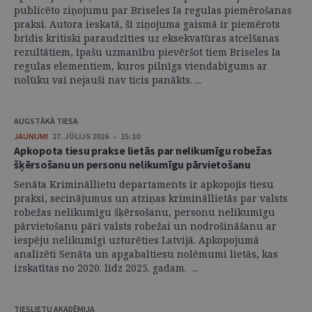
publicēto ziņojumu par Briseles Ia regulas piemērošanas
praksi. Autora ieskatā, šī ziņojuma gaismā ir piemērots
brīdis kritiski paraudzīties uz eksekvatūras atcelšanas
rezultātiem, īpašu uzmanību pievēršot tiem Briseles Ia
regulas elementiem, kuros pilnīgs viendabīgums ar
nolūku vai nejauši nav ticis panākts. ...
AUGSTĀKĀ TIESA
JAUNUMI
27. JŪLIJS 2026 • 15:10
Apkopota tiesu prakse lietās par nelikumīgu robežas
šķērsošanu un personu nelikumīgu pārvietošanu
Senāta Krimināllietu departaments ir apkopojis tiesu
praksi, secinājumus un atziņas krimināllietās par valsts
robežas nelikumīgu šķērsošanu, personu nelikumīgu
pārvietošanu pāri valsts robežai un nodrošināšanu ar
iespēju nelikumīgi uzturēties Latvijā. Apkopojumā
analizēti Senāta un apgabaltiesu nolēmumi lietās, kas
izskatītas no 2020. līdz 2025. gadam. ...
TIESLIETU AKADĒMIJA