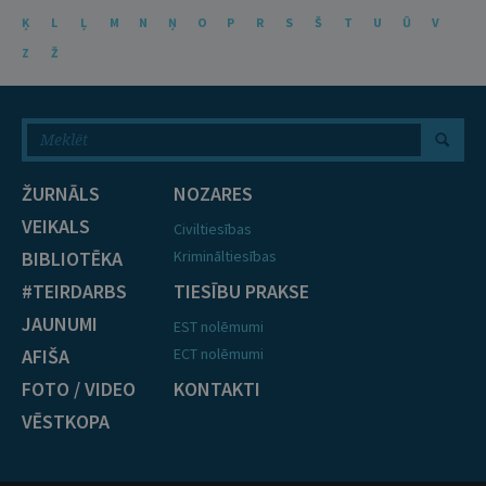
Ķ
L
Ļ
M
N
Ņ
O
P
R
S
Š
T
U
Ū
V
Z
Ž
ŽURNĀLS
NOZARES
VEIKALS
Civiltiesības
BIBLIOTĒKA
Krimināltiesības
#TEIRDARBS
TIESĪBU PRAKSE
JAUNUMI
EST nolēmumi
AFIŠA
ECT nolēmumi
FOTO / VIDEO
KONTAKTI
VĒSTKOPA