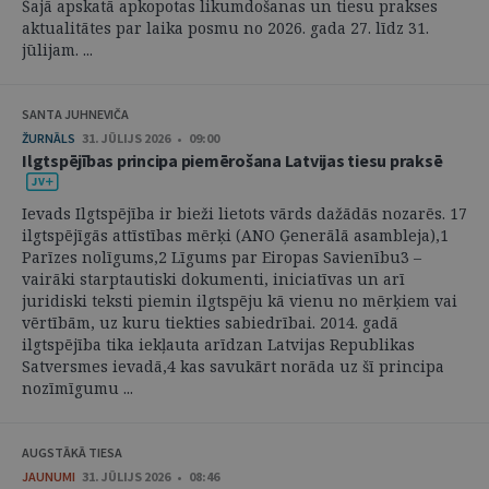
Šajā apskatā apkopotas likumdošanas un tiesu prakses
aktualitātes par laika posmu no 2026. gada 27. līdz 31.
jūlijam. ...
SANTA JUHNEVIČA
ŽURNĀLS
31. JŪLIJS 2026 • 09:00
Ilgtspējības principa piemērošana Latvijas tiesu praksē
Ievads Ilgtspējība ir bieži lietots vārds dažādās nozarēs. 17
ilgtspējīgās attīstības mērķi (ANO Ģenerālā asambleja),1
Parīzes nolīgums,2 Līgums par Eiropas Savienību3 –
vairāki starptautiski dokumenti, iniciatīvas un arī
juridiski teksti piemin ilgtspēju kā vienu no mērķiem vai
vērtībām, uz kuru tiekties sabiedrībai. 2014. gadā
ilgtspējība tika iekļauta arīdzan Latvijas Republikas
Satversmes ievadā,4 kas savukārt norāda uz šī principa
nozīmīgumu ...
AUGSTĀKĀ TIESA
JAUNUMI
31. JŪLIJS 2026 • 08:46