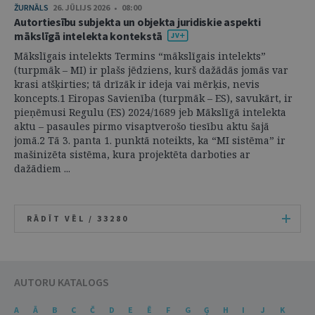
ŽURNĀLS
26. JŪLIJS 2026 • 08:00
Autortiesību subjekta un objekta juridiskie aspekti
mākslīgā intelekta kontekstā
Mākslīgais intelekts Termins “mākslīgais intelekts”
(turpmāk – MI) ir plašs jēdziens, kurš dažādās jomās var
krasi atšķirties; tā drīzāk ir ideja vai mērķis, nevis
koncepts.1 Eiropas Savienība (turpmāk – ES), savukārt, ir
pieņēmusi Regulu (ES) 2024/1689 jeb Mākslīgā intelekta
aktu – pasaules pirmo visaptverošo tiesību aktu šajā
jomā.2 Tā 3. panta 1. punktā noteikts, ka “MI sistēma” ir
mašinizēta sistēma, kura projektēta darboties ar
dažādiem ...
RĀDĪT VĒL /
33280
AUTORU KATALOGS
A
Ā
B
C
Č
D
E
Ē
F
G
Ģ
H
I
J
K