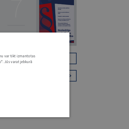
7
14. JŪLIJS 2026
NR 7 (1425)
nu var tikt izmantotas
TIKAI DIGITĀLI
JV+
i". Jūs varat jebkurā
PIESAKIES VĒSTKOPAI