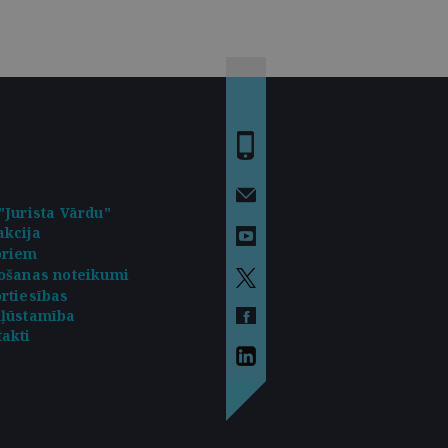
"Jurista Vārdu"
kcija
oriem
ošanas noteikumi
rtiesības
kļūstamība
akti