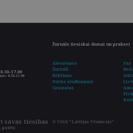
Žurnāls tiesiskai domai un praksei
Abonēšana
Par 
Žurnāli
Reda
8.30–17.00
Reklāma
Aut
nās: 8.30–15.00
Darba sludinājumi
Liet
Grāmatas
Auto
Pie
Kont
t savas tiesības
© VSIA "Latvijas Vēstnesis"
 pants/