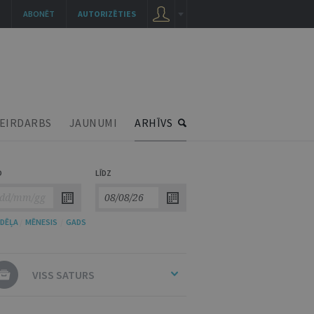
ABONĒT
AUTORIZĒTIES
EIRDARBS
JAUNUMI
ARHĪVS
O
LĪDZ
DĒĻA
/
MĒNESIS
/
GADS
VISS SATURS