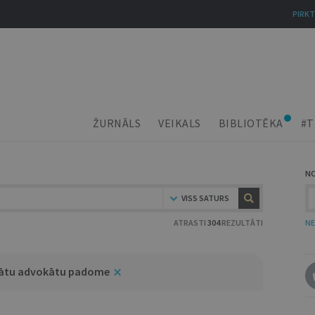
PIRKT
ŽURNĀLS
VEIKALS
BIBLIOTĒKA
#T
N
VISS SATURS
ATRASTI
304
REZULTĀTI
NE
inātu advokātu padome