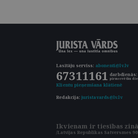
Lasītāju serviss
:
abonenti@lv.lv
67311161
darbdienās: 
pirmssvētku die
Klientu pieņemšana klātienē
Redakcija:
juristavards@lv.lv
Ikvienam ir tiesības zinā
/Latvijas Republikas Satversmes 90.