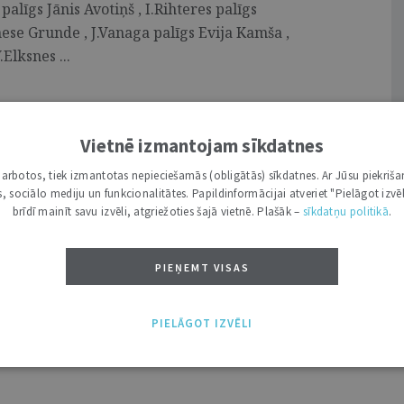
alīgs Jānis Avotiņš , I.Rihteres palīgs
nese Grunde , J.Vanaga palīgs Evija Kamša ,
Elksnes ...
Vietnē izmantojam sīkdatnes
okātu padomē lemto
i darbotos, tiek izmantotas nepieciešamās (obligātās) sīkdatnes. Ar Jūsu piekriša
kas, sociālo mediju un funkcionalitātes. Papildinformācijai atveriet "Pielāgot izvēl
adomē lemto Šī gada jūlijā un augustā, kā
brīdī mainīt savu izvēli, atgriežoties šajā vietnē. Plašāk –
sīkdatņu politikā
.
ātu advokātu padomē izskatīti vairāki
o Latvijas Zvērinātu advokātu kolēģijas
PIEŅEMT VISAS
zidra Lodziņa (ar 1. septembri) un Juris
rā ar nāvi — Vladislavs Ļebeds. Ar
...
PIELĀGOT IZVĒLI