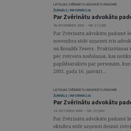
LATVIJAS ZVĒRINĀTU ADVOKĀTU PADOME
ŽURNĀLS / INFORMĀCIJA
Par Zvērinātu advokātu pa
28. NOVEMBRIS 2000 • NR. 37 (190)
Par Zvērinātu advokātu padomē le
novembra sēdē uzņemti trīs advok
un Roualds Zesers . Praktizēšanas
pēc zvēresta nodošanas, kas notik
papildsarakstu par personām, kur
2001. gada 16. janvārī ...
LATVIJAS ZVĒRINĀTU ADVOKĀTU PADOME
ŽURNĀLS / INFORMĀCIJA
Par Zvērinātu advokātu pa
24. OKTOBRIS 2000 • NR. 32 (185)
Par Zvērinātu advokātu padomē l
oktobra sēdē uzņemti desmit zvēri