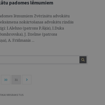
vokātu padomes lēmumiem
 padomes lēmumiem Zvērinātu advokātu
 eksāmena nokārtošanas advokātu rindās
i: I.Alehno (patrons P.Āķis), I.Duka
.Dombrovska), J. Dzelme (patrons
ņa), A. Frīdmanis ...
30
31
TIKAI VIRSRAKSTUS