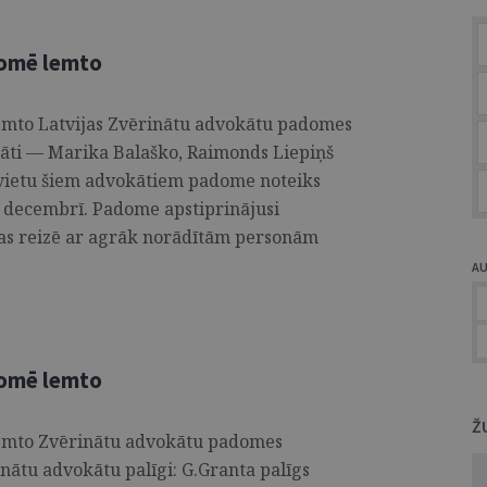
domē lemto
mto Latvijas Zvērinātu advokātu padomes
āti — Marika Balaško, Raimonds Liepiņš
 vietu šiem advokātiem padome noteiks
s decembrī. Padome apstiprinājusi
as reizē ar agrāk norādītām personām
A
domē lemto
Ž
emto Zvērinātu advokātu padomes
nātu advokātu palīgi: G.Granta palīgs