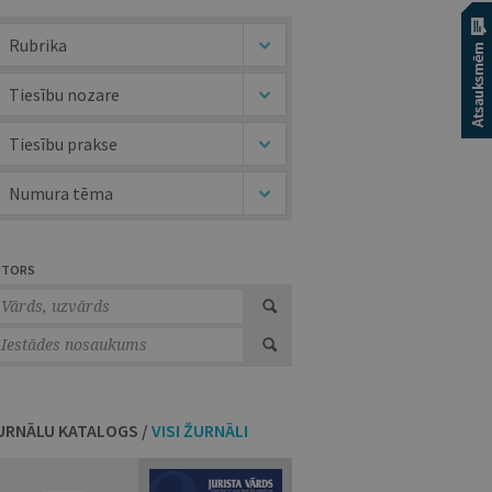
Rubrika
Tiesību nozare
Tiesību prakse
Numura tēma
UTORS
URNĀLU KATALOGS /
VISI ŽURNĀLI