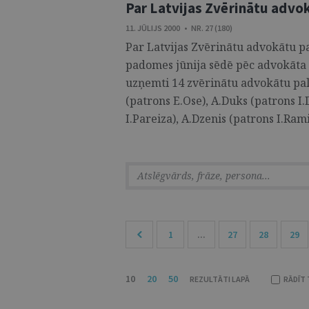
Par Latvijas Zvērinātu ad
11. JŪLIJS 2000 • NR. 27 (180)
Par Latvijas Zvērinātu advokātu
padomes jūnija sēdē pēc advokāta
uzņemti 14 zvērinātu advokātu palīg
(patrons E.Ose), A.Duks (patrons I
I.Pareiza), A.Dzenis (patrons I.Rami
1
...
27
28
29
10
20
50
REZULTĀTI LAPĀ
RĀDĪT 