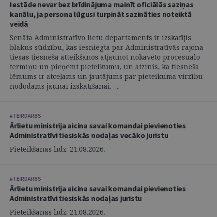
Iestāde nevar bez brīdinājuma mainīt oficiālās saziņas
kanālu, ja persona lūgusi turpināt sazināties noteiktā
veidā
Senāta Administratīvo lietu departaments ir izskatījis
blakus sūdzību, kas iesniegta par Administratīvās rajona
tiesas tiesneša atteikšanos atjaunot nokavēto procesuālo
termiņu un pieņemt pieteikumu, un atzinis, ka tiesneša
lēmums ir atceļams un jautājums par pieteikuma virzību
nododams jaunai izskatīšanai. ...
#TEIRDARBS
Ārlietu ministrija aicina savai komandai pievienoties
Administratīvi tiesiskās nodaļas vecāko juristu
Pieteikšanās līdz: 21.08.2026.
#TEIRDARBS
Ārlietu ministrija aicina savai komandai pievienoties
Administratīvi tiesiskās nodaļas juristu
Pieteikšanās līdz: 21.08.2026.