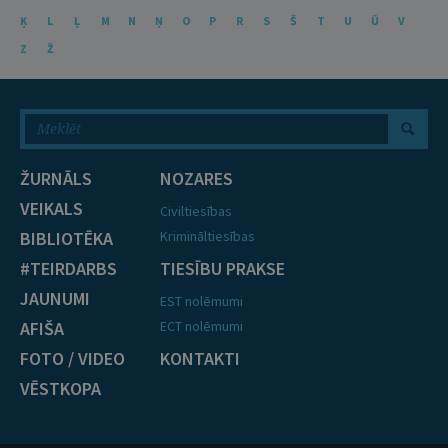
Ķ
L
Ļ
M
N
Ņ
O
P
R
S
Š
T
U
Ū
V
Z
Ž
ŽURNĀLS
NOZARES
VEIKALS
Civiltiesības
BIBLIOTĒKA
Krimināltiesības
#TEIRDARBS
TIESĪBU PRAKSE
JAUNUMI
EST nolēmumi
AFIŠA
ECT nolēmumi
FOTO / VIDEO
KONTAKTI
VĒSTKOPA