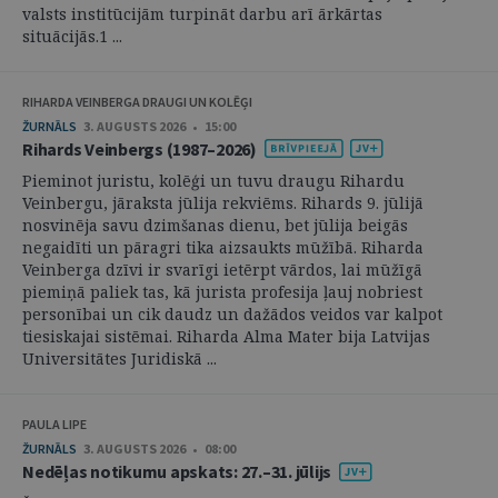
valsts institūcijām turpināt darbu arī ārkārtas
situācijās.1 ...
RIHARDA VEINBERGA DRAUGI UN KOLĒĢI
ŽURNĀLS
3. AUGUSTS 2026 • 15:00
Rihards Veinbergs (1987–2026)
Pieminot juristu, kolēģi un tuvu draugu Rihardu
Veinbergu, jāraksta jūlija rekviēms. Rihards 9. jūlijā
nosvinēja savu dzimšanas dienu, bet jūlija beigās
negaidīti un pāragri tika aizsaukts mūžībā. Riharda
Veinberga dzīvi ir svarīgi ietērpt vārdos, lai mūžīgā
piemiņā paliek tas, kā jurista profesija ļauj nobriest
personībai un cik daudz un dažādos veidos var kalpot
tiesiskajai sistēmai. Riharda Alma Mater bija Latvijas
Universitātes Juridiskā ...
PAULA LIPE
ŽURNĀLS
3. AUGUSTS 2026 • 08:00
Nedēļas notikumu apskats: 27.–31. jūlijs