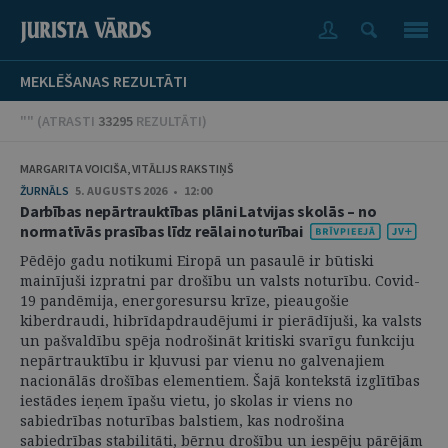
MEKLĒŠANAS REZULTĀTI
"" (
ATRASTI
33295
REZULTĀTI
)
MARGARITA VOICIŠA, VITĀLIJS RAKSTIŅŠ
ŽURNĀLS
5. AUGUSTS 2026 • 12:00
Darbības nepārtrauktības plāni Latvijas skolās – no
normatīvās prasības līdz reālai noturībai
Pēdējo gadu notikumi Eiropā un pasaulē ir būtiski
mainījuši izpratni par drošību un valsts noturību. Covid-
19 pandēmija, energoresursu krīze, pieaugošie
kiberdraudi, hibrīdapdraudējumi ir pierādījuši, ka valsts
un pašvaldību spēja nodrošināt kritiski svarīgu funkciju
nepārtrauktību ir kļuvusi par vienu no galvenajiem
nacionālās drošības elementiem. Šajā kontekstā izglītības
iestādes ieņem īpašu vietu, jo skolas ir viens no
sabiedrības noturības balstiem, kas nodrošina
sabiedrības stabilitāti, bērnu drošību un iespēju pārējām