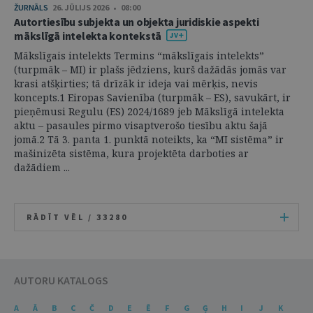
ŽURNĀLS
26. JŪLIJS 2026 • 08:00
Autortiesību subjekta un objekta juridiskie aspekti
mākslīgā intelekta kontekstā
Mākslīgais intelekts Termins “mākslīgais intelekts”
(turpmāk – MI) ir plašs jēdziens, kurš dažādās jomās var
krasi atšķirties; tā drīzāk ir ideja vai mērķis, nevis
koncepts.1 Eiropas Savienība (turpmāk – ES), savukārt, ir
pieņēmusi Regulu (ES) 2024/1689 jeb Mākslīgā intelekta
aktu – pasaules pirmo visaptverošo tiesību aktu šajā
jomā.2 Tā 3. panta 1. punktā noteikts, ka “MI sistēma” ir
mašinizēta sistēma, kura projektēta darboties ar
dažādiem ...
RĀDĪT VĒL /
33280
AUTORU KATALOGS
A
Ā
B
C
Č
D
E
Ē
F
G
Ģ
H
I
J
K