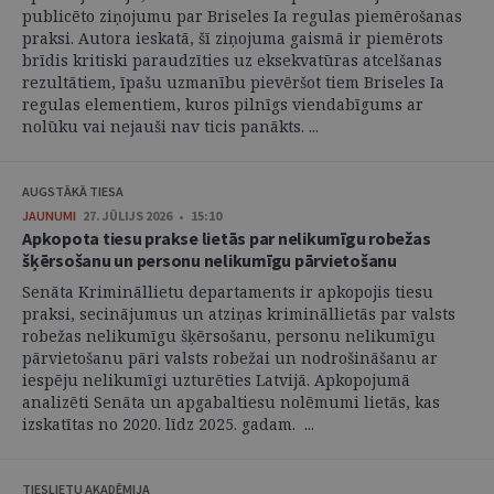
publicēto ziņojumu par Briseles Ia regulas piemērošanas
praksi. Autora ieskatā, šī ziņojuma gaismā ir piemērots
brīdis kritiski paraudzīties uz eksekvatūras atcelšanas
rezultātiem, īpašu uzmanību pievēršot tiem Briseles Ia
regulas elementiem, kuros pilnīgs viendabīgums ar
nolūku vai nejauši nav ticis panākts. ...
AUGSTĀKĀ TIESA
JAUNUMI
27. JŪLIJS 2026 • 15:10
Apkopota tiesu prakse lietās par nelikumīgu robežas
šķērsošanu un personu nelikumīgu pārvietošanu
Senāta Krimināllietu departaments ir apkopojis tiesu
praksi, secinājumus un atziņas krimināllietās par valsts
robežas nelikumīgu šķērsošanu, personu nelikumīgu
pārvietošanu pāri valsts robežai un nodrošināšanu ar
iespēju nelikumīgi uzturēties Latvijā. Apkopojumā
analizēti Senāta un apgabaltiesu nolēmumi lietās, kas
izskatītas no 2020. līdz 2025. gadam. ...
TIESLIETU AKADĒMIJA