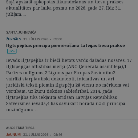
Šajā apskatā apkopotas likumdošanas un tiesu prakses
aktualitātes par laika posmu no 2026. gada 27. līdz 31.
jūlijam. ...
SANTA JUHNEVIČA
ŽURNĀLS
31. JŪLIJS 2026 • 09:00
Ilgtspējības principa piemērošana Latvijas tiesu praksē
Ievads Ilgtspējība ir bieži lietots vārds dažādās nozarēs. 17
ilgtspējīgās attīstības mērķi (ANO Ģenerālā asambleja),1
Parīzes nolīgums,2 Līgums par Eiropas Savienību3 –
vairāki starptautiski dokumenti, iniciatīvas un arī
juridiski teksti piemin ilgtspēju kā vienu no mērķiem vai
vērtībām, uz kuru tiekties sabiedrībai. 2014. gadā
ilgtspējība tika iekļauta arīdzan Latvijas Republikas
Satversmes ievadā,4 kas savukārt norāda uz šī principa
nozīmīgumu ...
AUGSTĀKĀ TIESA
JAUNUMI
31. JŪLIJS 2026 • 08:46