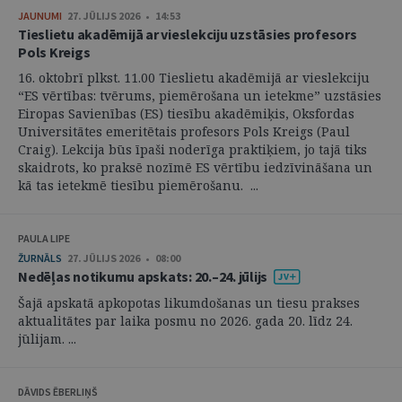
JAUNUMI
27. JŪLIJS 2026 • 14:53
Tieslietu akadēmijā ar vieslekciju uzstāsies profesors
Pols Kreigs
16. oktobrī plkst. 11.00 Tieslietu akadēmijā ar vieslekciju
“ES vērtības: tvērums, piemērošana un ietekme” uzstāsies
Eiropas Savienības (ES) tiesību akadēmiķis, Oksfordas
Universitātes emeritētais profesors Pols Kreigs (Paul
Craig). Lekcija būs īpaši noderīga praktiķiem, jo tajā tiks
skaidrots, ko praksē nozīmē ES vērtību iedzīvināšana un
kā tas ietekmē tiesību piemērošanu. ...
PAULA LIPE
ŽURNĀLS
27. JŪLIJS 2026 • 08:00
Nedēļas notikumu apskats: 20.–24. jūlijs
Šajā apskatā apkopotas likumdošanas un tiesu prakses
aktualitātes par laika posmu no 2026. gada 20. līdz 24.
jūlijam. ...
DĀVIDS ĒBERLIŅŠ