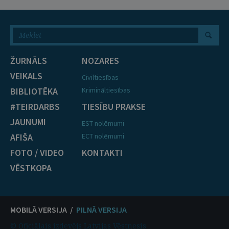
ŽURNĀLS
NOZARES
VEIKALS
Civiltiesības
BIBLIOTĒKA
Krimināltiesības
#TEIRDARBS
TIESĪBU PRAKSE
JAUNUMI
EST nolēmumi
AFIŠA
ECT nolēmumi
FOTO / VIDEO
KONTAKTI
VĒSTKOPA
MOBILĀ VERSIJA /
PILNĀ VERSIJA
© Oficiālais izdevējs Latvijas Vēstnesis