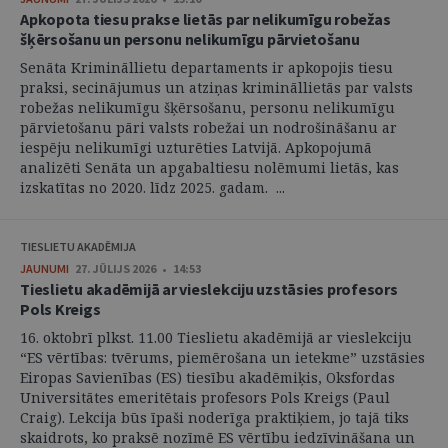
Apkopota tiesu prakse lietās par nelikumīgu robežas
šķērsošanu un personu nelikumīgu pārvietošanu
Senāta Krimināllietu departaments ir apkopojis tiesu
praksi, secinājumus un atziņas krimināllietās par valsts
robežas nelikumīgu šķērsošanu, personu nelikumīgu
pārvietošanu pāri valsts robežai un nodrošināšanu ar
iespēju nelikumīgi uzturēties Latvijā. Apkopojumā
analizēti Senāta un apgabaltiesu nolēmumi lietās, kas
izskatītas no 2020. līdz 2025. gadam. ...
TIESLIETU AKADĒMIJA
JAUNUMI
27. JŪLIJS 2026 • 14:53
Tieslietu akadēmijā ar vieslekciju uzstāsies profesors
Pols Kreigs
16. oktobrī plkst. 11.00 Tieslietu akadēmijā ar vieslekciju
“ES vērtības: tvērums, piemērošana un ietekme” uzstāsies
Eiropas Savienības (ES) tiesību akadēmiķis, Oksfordas
Universitātes emeritētais profesors Pols Kreigs (Paul
Craig). Lekcija būs īpaši noderīga praktiķiem, jo tajā tiks
skaidrots, ko praksē nozīmē ES vērtību iedzīvināšana un