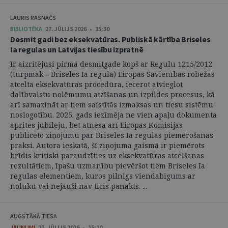
LAURIS RASNAČS
BIBLIOTĒKA
27. JŪLIJS 2026 • 15:30
Desmit gadi bez eksekvatūras. Publiskā kārtība Briseles
Ia regulas un Latvijas tiesību izpratnē
Ir aizritējusi pirmā desmitgade kopš ar Regulu 1215/2012
(turpmāk – Briseles Ia regula) Eiropas Savienības robežās
atcelta eksekvatūras procedūra, iecerot atvieglot
dalībvalstu nolēmumu atzīšanas un izpildes procesus, kā
arī samazināt ar tiem saistītās izmaksas un tiesu sistēmu
noslogotību. 2025. gads iezīmēja ne vien apaļu dokumenta
aprites jubileju, bet atnesa arī Eiropas Komisijas
publicēto ziņojumu par Briseles Ia regulas piemērošanas
praksi. Autora ieskatā, šī ziņojuma gaismā ir piemērots
brīdis kritiski paraudzīties uz eksekvatūras atcelšanas
rezultātiem, īpašu uzmanību pievēršot tiem Briseles Ia
regulas elementiem, kuros pilnīgs viendabīgums ar
nolūku vai nejauši nav ticis panākts. ...
AUGSTĀKĀ TIESA
JAUNUMI
27. JŪLIJS 2026 • 15:10