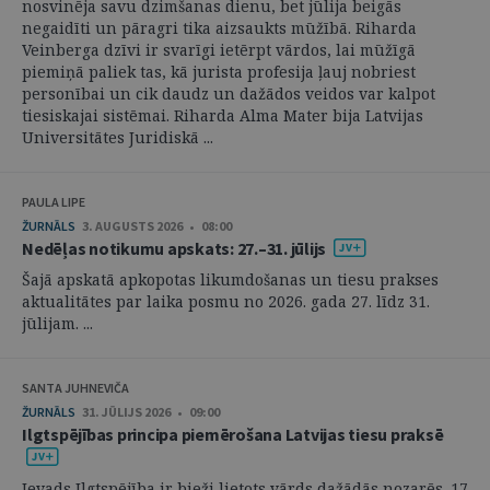
nosvinēja savu dzimšanas dienu, bet jūlija beigās
negaidīti un pāragri tika aizsaukts mūžībā. Riharda
Veinberga dzīvi ir svarīgi ietērpt vārdos, lai mūžīgā
piemiņā paliek tas, kā jurista profesija ļauj nobriest
personībai un cik daudz un dažādos veidos var kalpot
tiesiskajai sistēmai. Riharda Alma Mater bija Latvijas
Universitātes Juridiskā ...
PAULA LIPE
ŽURNĀLS
3. AUGUSTS 2026 • 08:00
Nedēļas notikumu apskats: 27.–31. jūlijs
Šajā apskatā apkopotas likumdošanas un tiesu prakses
aktualitātes par laika posmu no 2026. gada 27. līdz 31.
jūlijam. ...
SANTA JUHNEVIČA
ŽURNĀLS
31. JŪLIJS 2026 • 09:00
Ilgtspējības principa piemērošana Latvijas tiesu praksē
Ievads Ilgtspējība ir bieži lietots vārds dažādās nozarēs. 17