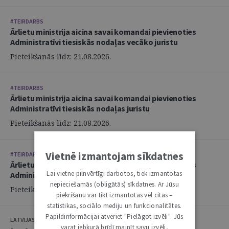
#TEIRDARBS
Ārlietu ministrija aicina savai komandai pievienoties
Administratīvi tiesiskās nodaļas vecāko juristu
Pieteikšanās līdz: 21.08.2026.
#TEIRDARBS
Ārlietu ministrija aicina savai komandai pievienoties
Administratīvi tiesiskās nodaļas juristu
Pieteikšanās līdz: 21.08.2026.
Vietnē izmantojam sīkdatnes
#TEIRDARBS
Ārlietu ministrija aicina savai komandai pievienoties
Lai vietne pilnvērtīgi darbotos, tiek izmantotas
Administratīvi tiesiskās nodaļas juristu
nepieciešamās (obligātās) sīkdatnes. Ar Jūsu
Pieteikšanās līdz: 21.08.2026.
piekrišanu var tikt izmantotas vēl citas –
statistikas, sociālo mediju un funkcionalitātes.
Papildinformācijai atveriet "Pielāgot izvēli". Jūs
LATVIJAS ZVĒRINĀTU ADVOKĀTU PADOME
varat jebkurā brīdī mainīt savu izvēli,