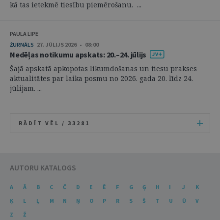
kā tas ietekmē tiesību piemērošanu. ...
PAULA LIPE
ŽURNĀLS
27. JŪLIJS 2026 • 08:00
Nedēļas notikumu apskats: 20.–24. jūlijs
Šajā apskatā apkopotas likumdošanas un tiesu prakses
aktualitātes par laika posmu no 2026. gada 20. līdz 24.
jūlijam. ...
RĀDĪT VĒL /
33281
AUTORU KATALOGS
A
Ā
B
C
Č
D
E
Ē
F
G
Ģ
H
I
J
K
Ķ
L
Ļ
M
N
Ņ
O
P
R
S
Š
T
U
Ū
V
Z
Ž