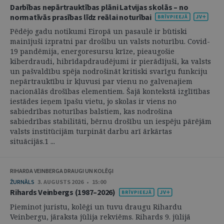
Darbības nepārtrauktības plāni Latvijas skolās – no
normatīvās prasības līdz reālai noturībai
Pēdējo gadu notikumi Eiropā un pasaulē ir būtiski
mainījuši izpratni par drošību un valsts noturību. Covid-
19 pandēmija, energoresursu krīze, pieaugošie
kiberdraudi, hibrīdapdraudējumi ir pierādījuši, ka valsts
un pašvaldību spēja nodrošināt kritiski svarīgu funkciju
nepārtrauktību ir kļuvusi par vienu no galvenajiem
nacionālās drošības elementiem. Šajā kontekstā izglītības
iestādes ieņem īpašu vietu, jo skolas ir viens no
sabiedrības noturības balstiem, kas nodrošina
sabiedrības stabilitāti, bērnu drošību un iespēju pārējām
valsts institūcijām turpināt darbu arī ārkārtas
situācijās.1 ...
RIHARDA VEINBERGA DRAUGI UN KOLĒĢI
ŽURNĀLS
3. AUGUSTS 2026 • 15:00
Rihards Veinbergs (1987–2026)
Pieminot juristu, kolēģi un tuvu draugu Rihardu
Veinbergu, jāraksta jūlija rekviēms. Rihards 9. jūlijā