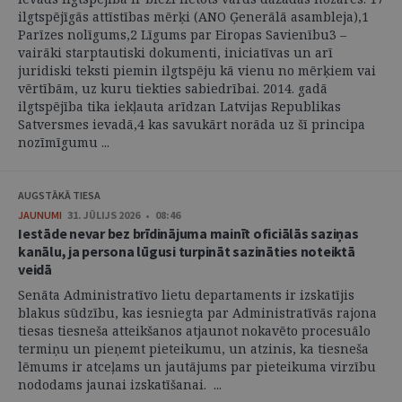
ilgtspējīgās attīstības mērķi (ANO Ģenerālā asambleja),1
Parīzes nolīgums,2 Līgums par Eiropas Savienību3 –
vairāki starptautiski dokumenti, iniciatīvas un arī
juridiski teksti piemin ilgtspēju kā vienu no mērķiem vai
vērtībām, uz kuru tiekties sabiedrībai. 2014. gadā
ilgtspējība tika iekļauta arīdzan Latvijas Republikas
Satversmes ievadā,4 kas savukārt norāda uz šī principa
nozīmīgumu ...
AUGSTĀKĀ TIESA
JAUNUMI
31. JŪLIJS 2026 • 08:46
Iestāde nevar bez brīdinājuma mainīt oficiālās saziņas
kanālu, ja persona lūgusi turpināt sazināties noteiktā
veidā
Senāta Administratīvo lietu departaments ir izskatījis
blakus sūdzību, kas iesniegta par Administratīvās rajona
tiesas tiesneša atteikšanos atjaunot nokavēto procesuālo
termiņu un pieņemt pieteikumu, un atzinis, ka tiesneša
lēmums ir atceļams un jautājums par pieteikuma virzību
nododams jaunai izskatīšanai. ...