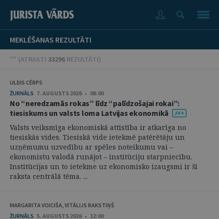
MEKLĒŠANAS REZULTĀTI
"" (
ATRASTI
33296
REZULTĀTI
)
ULDIS CĒRPS
ŽURNĀLS
7. AUGUSTS 2026 • 08:00
No “neredzamās rokas” līdz “palīdzošajai rokai”:
tiesiskums un valsts loma Latvijas ekonomikā
Valsts veiksmīga ekonomiskā attīstība ir atkarīga no
tiesiskās vides. Tiesiskā vide ietekmē patērētāju un
uzņēmumu uzvedību ar spēles noteikumu vai –
ekonomistu valodā runājot – institūciju starpniecību.
Institūcijas un to ietekme uz ekonomisko izaugsmi ir šī
raksta centrālā tēma. ...
MARGARITA VOICIŠA, VITĀLIJS RAKSTIŅŠ
ŽURNĀLS
5. AUGUSTS 2026 • 12:00