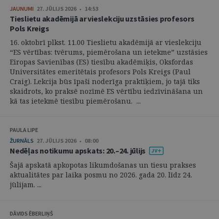
JAUNUMI
27. JŪLIJS 2026 • 14:53
Tieslietu akadēmijā ar vieslekciju uzstāsies profesors
Pols Kreigs
16. oktobrī plkst. 11.00 Tieslietu akadēmijā ar vieslekciju
“ES vērtības: tvērums, piemērošana un ietekme” uzstāsies
Eiropas Savienības (ES) tiesību akadēmiķis, Oksfordas
Universitātes emeritētais profesors Pols Kreigs (Paul
Craig). Lekcija būs īpaši noderīga praktiķiem, jo tajā tiks
skaidrots, ko praksē nozīmē ES vērtību iedzīvināšana un
kā tas ietekmē tiesību piemērošanu. ...
PAULA LIPE
ŽURNĀLS
27. JŪLIJS 2026 • 08:00
Nedēļas notikumu apskats: 20.–24. jūlijs
Šajā apskatā apkopotas likumdošanas un tiesu prakses
aktualitātes par laika posmu no 2026. gada 20. līdz 24.
jūlijam. ...
DĀVIDS ĒBERLIŅŠ