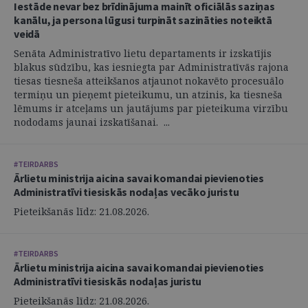
Iestāde nevar bez brīdinājuma mainīt oficiālās saziņas
kanālu, ja persona lūgusi turpināt sazināties noteiktā
veidā
Senāta Administratīvo lietu departaments ir izskatījis
blakus sūdzību, kas iesniegta par Administratīvās rajona
tiesas tiesneša atteikšanos atjaunot nokavēto procesuālo
termiņu un pieņemt pieteikumu, un atzinis, ka tiesneša
lēmums ir atceļams un jautājums par pieteikuma virzību
nododams jaunai izskatīšanai. ...
#TEIRDARBS
Ārlietu ministrija aicina savai komandai pievienoties
Administratīvi tiesiskās nodaļas vecāko juristu
Pieteikšanās līdz: 21.08.2026.
#TEIRDARBS
Ārlietu ministrija aicina savai komandai pievienoties
Administratīvi tiesiskās nodaļas juristu
Pieteikšanās līdz: 21.08.2026.