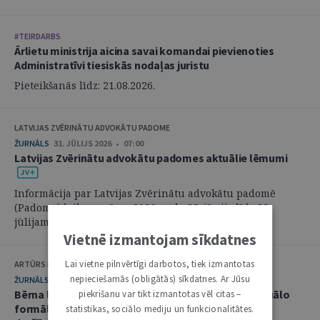
#TEIRDARBS
Ārlietu ministrija aicina savai komandai pievienoties
Administratīvi tiesiskās nodaļas juristu
Pieteikšanās līdz: 21.08.2026.
LATVIJAS ZVĒRINĀTU ADVOKĀTU PADOME
ŽURNĀLS
31. JŪLIJS 2026 • 07:00
Latvijas Zvērinātu advokātu padomes aktuālie lēmumi
Informācija par Latvijas Zvērinātu advokātu padomē
(Padome) laikposmā no 2026. gada 25. jūnija līdz 28.
jūlijam pieņemtajiem lēmumiem. ...
Vietnē izmantojam sīkdatnes
Lai vietne pilnvērtīgi darbotos, tiek izmantotas
ARTŪRS KURBATOVS, INGA KUDEIKINA, MARTA URBĀNE
nepieciešamās (obligātās) sīkdatnes. Ar Jūsu
ŽURNĀLS
29. JŪLIJS 2026 • 08:00
Bērna labākās intereses civilprocesā: starp procesuālo
piekrišanu var tikt izmantotas vēl citas –
formālismu un pienākumu nekavējoties reaģēt uz
statistikas, sociālo mediju un funkcionalitātes.