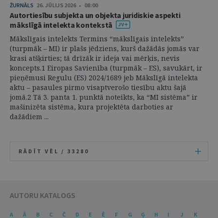
ŽURNĀLS
26. JŪLIJS 2026 • 08:00
Autortiesību subjekta un objekta juridiskie aspekti
mākslīgā intelekta kontekstā
Mākslīgais intelekts Termins “mākslīgais intelekts”
(turpmāk – MI) ir plašs jēdziens, kurš dažādās jomās var
krasi atšķirties; tā drīzāk ir ideja vai mērķis, nevis
koncepts.1 Eiropas Savienība (turpmāk – ES), savukārt, ir
pieņēmusi Regulu (ES) 2024/1689 jeb Mākslīgā intelekta
aktu – pasaules pirmo visaptverošo tiesību aktu šajā
jomā.2 Tā 3. panta 1. punktā noteikts, ka “MI sistēma” ir
mašinizēta sistēma, kura projektēta darboties ar
dažādiem ...
RĀDĪT VĒL /
33280
AUTORU KATALOGS
A
Ā
B
C
Č
D
E
Ē
F
G
Ģ
H
I
J
K