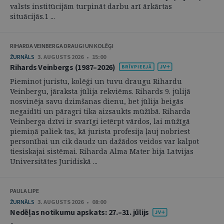
valsts institūcijām turpināt darbu arī ārkārtas
situācijās.1 ...
RIHARDA VEINBERGA DRAUGI UN KOLĒĢI
ŽURNĀLS
3. AUGUSTS 2026 • 15:00
Rihards Veinbergs (1987–2026)
Pieminot juristu, kolēģi un tuvu draugu Rihardu
Veinbergu, jāraksta jūlija rekviēms. Rihards 9. jūlijā
nosvinēja savu dzimšanas dienu, bet jūlija beigās
negaidīti un pāragri tika aizsaukts mūžībā. Riharda
Veinberga dzīvi ir svarīgi ietērpt vārdos, lai mūžīgā
piemiņā paliek tas, kā jurista profesija ļauj nobriest
personībai un cik daudz un dažādos veidos var kalpot
tiesiskajai sistēmai. Riharda Alma Mater bija Latvijas
Universitātes Juridiskā ...
PAULA LIPE
ŽURNĀLS
3. AUGUSTS 2026 • 08:00
Nedēļas notikumu apskats: 27.–31. jūlijs