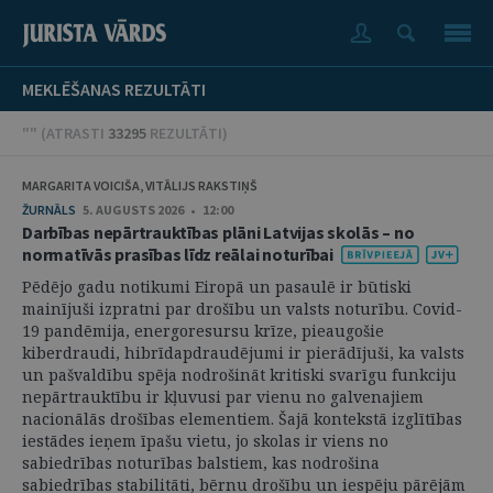
MEKLĒŠANAS REZULTĀTI
"" (
ATRASTI
33295
REZULTĀTI
)
MARGARITA VOICIŠA, VITĀLIJS RAKSTIŅŠ
ŽURNĀLS
5. AUGUSTS 2026 • 12:00
Darbības nepārtrauktības plāni Latvijas skolās – no
normatīvās prasības līdz reālai noturībai
Pēdējo gadu notikumi Eiropā un pasaulē ir būtiski
mainījuši izpratni par drošību un valsts noturību. Covid-
19 pandēmija, energoresursu krīze, pieaugošie
kiberdraudi, hibrīdapdraudējumi ir pierādījuši, ka valsts
un pašvaldību spēja nodrošināt kritiski svarīgu funkciju
nepārtrauktību ir kļuvusi par vienu no galvenajiem
nacionālās drošības elementiem. Šajā kontekstā izglītības
iestādes ieņem īpašu vietu, jo skolas ir viens no
sabiedrības noturības balstiem, kas nodrošina
sabiedrības stabilitāti, bērnu drošību un iespēju pārējām