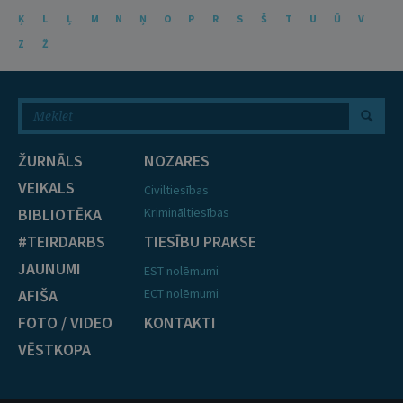
Ķ
L
Ļ
M
N
Ņ
O
P
R
S
Š
T
U
Ū
V
Z
Ž
ŽURNĀLS
NOZARES
VEIKALS
Civiltiesības
BIBLIOTĒKA
Krimināltiesības
#TEIRDARBS
TIESĪBU PRAKSE
JAUNUMI
EST nolēmumi
AFIŠA
ECT nolēmumi
FOTO / VIDEO
KONTAKTI
VĒSTKOPA