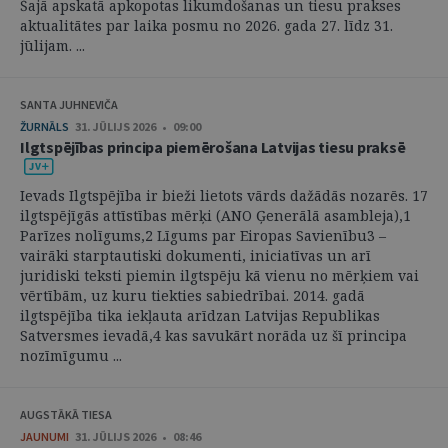
Šajā apskatā apkopotas likumdošanas un tiesu prakses
aktualitātes par laika posmu no 2026. gada 27. līdz 31.
jūlijam. ...
SANTA JUHNEVIČA
ŽURNĀLS
31. JŪLIJS 2026 • 09:00
Ilgtspējības principa piemērošana Latvijas tiesu praksē
Ievads Ilgtspējība ir bieži lietots vārds dažādās nozarēs. 17
ilgtspējīgās attīstības mērķi (ANO Ģenerālā asambleja),1
Parīzes nolīgums,2 Līgums par Eiropas Savienību3 –
vairāki starptautiski dokumenti, iniciatīvas un arī
juridiski teksti piemin ilgtspēju kā vienu no mērķiem vai
vērtībām, uz kuru tiekties sabiedrībai. 2014. gadā
ilgtspējība tika iekļauta arīdzan Latvijas Republikas
Satversmes ievadā,4 kas savukārt norāda uz šī principa
nozīmīgumu ...
AUGSTĀKĀ TIESA
JAUNUMI
31. JŪLIJS 2026 • 08:46