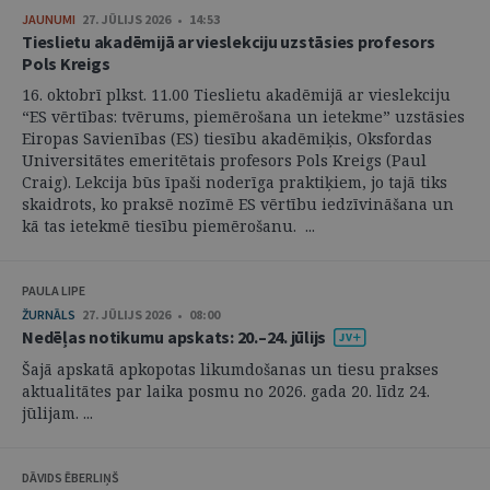
JAUNUMI
27. JŪLIJS 2026 • 14:53
Tieslietu akadēmijā ar vieslekciju uzstāsies profesors
Pols Kreigs
16. oktobrī plkst. 11.00 Tieslietu akadēmijā ar vieslekciju
“ES vērtības: tvērums, piemērošana un ietekme” uzstāsies
Eiropas Savienības (ES) tiesību akadēmiķis, Oksfordas
Universitātes emeritētais profesors Pols Kreigs (Paul
Craig). Lekcija būs īpaši noderīga praktiķiem, jo tajā tiks
skaidrots, ko praksē nozīmē ES vērtību iedzīvināšana un
kā tas ietekmē tiesību piemērošanu. ...
PAULA LIPE
ŽURNĀLS
27. JŪLIJS 2026 • 08:00
Nedēļas notikumu apskats: 20.–24. jūlijs
Šajā apskatā apkopotas likumdošanas un tiesu prakses
aktualitātes par laika posmu no 2026. gada 20. līdz 24.
jūlijam. ...
DĀVIDS ĒBERLIŅŠ