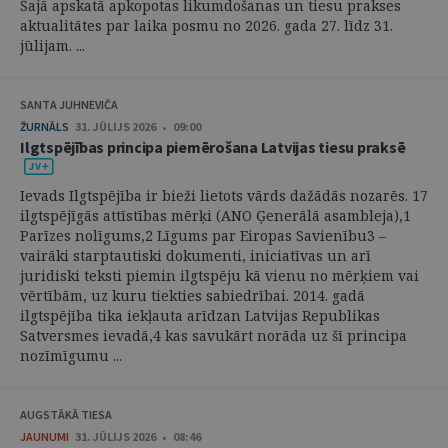
Šajā apskatā apkopotas likumdošanas un tiesu prakses
aktualitātes par laika posmu no 2026. gada 27. līdz 31.
jūlijam. ...
SANTA JUHNEVIČA
ŽURNĀLS
31. JŪLIJS 2026 • 09:00
Ilgtspējības principa piemērošana Latvijas tiesu praksē
Ievads Ilgtspējība ir bieži lietots vārds dažādās nozarēs. 17
ilgtspējīgās attīstības mērķi (ANO Ģenerālā asambleja),1
Parīzes nolīgums,2 Līgums par Eiropas Savienību3 –
vairāki starptautiski dokumenti, iniciatīvas un arī
juridiski teksti piemin ilgtspēju kā vienu no mērķiem vai
vērtībām, uz kuru tiekties sabiedrībai. 2014. gadā
ilgtspējība tika iekļauta arīdzan Latvijas Republikas
Satversmes ievadā,4 kas savukārt norāda uz šī principa
nozīmīgumu ...
AUGSTĀKĀ TIESA
JAUNUMI
31. JŪLIJS 2026 • 08:46