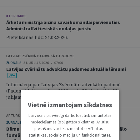
#TEIRDARBS
Ārlietu ministrija aicina savai komandai pievienoties
Administratīvi tiesiskās nodaļas juristu
Pieteikšanās līdz: 21.08.2026.
LATVIJAS ZVĒRINĀTU ADVOKĀTU PADOME
ŽURNĀLS
31. JŪLIJS 2026 • 07:00
Latvijas Zvērinātu advokātu padomes aktuālie lēmumi
Informācija par Latvijas Zvērinātu advokātu padomē
(Padome) laikposmā no 2026. gada 25. jūnija līdz 28.
jūlijam pieņemtajiem lēmumiem. ...
Vietnē izmantojam sīkdatnes
Lai vietne pilnvērtīgi darbotos, tiek izmantotas
ARTŪRS KURBATOVS, INGA KUDEIKINA, MARTA URBĀNE
nepieciešamās (obligātās) sīkdatnes. Ar Jūsu
ŽURNĀLS
29. JŪLIJS 2026 • 08:00
Bērna labākās intereses civilprocesā: starp procesuālo
piekrišanu var tikt izmantotas vēl citas –
formālismu un pienākumu nekavējoties reaģēt uz
statistikas, sociālo mediju un funkcionalitātes.