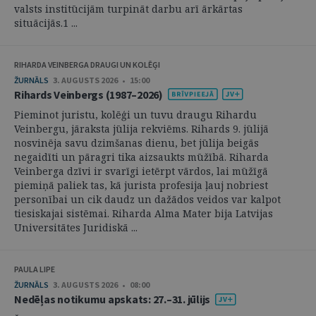
valsts institūcijām turpināt darbu arī ārkārtas
situācijās.1 ...
RIHARDA VEINBERGA DRAUGI UN KOLĒĢI
ŽURNĀLS
3. AUGUSTS 2026 • 15:00
Rihards Veinbergs (1987–2026)
Pieminot juristu, kolēģi un tuvu draugu Rihardu
Veinbergu, jāraksta jūlija rekviēms. Rihards 9. jūlijā
nosvinēja savu dzimšanas dienu, bet jūlija beigās
negaidīti un pāragri tika aizsaukts mūžībā. Riharda
Veinberga dzīvi ir svarīgi ietērpt vārdos, lai mūžīgā
piemiņā paliek tas, kā jurista profesija ļauj nobriest
personībai un cik daudz un dažādos veidos var kalpot
tiesiskajai sistēmai. Riharda Alma Mater bija Latvijas
Universitātes Juridiskā ...
PAULA LIPE
ŽURNĀLS
3. AUGUSTS 2026 • 08:00
Nedēļas notikumu apskats: 27.–31. jūlijs