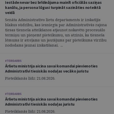
Iestāde nevar bez brīdinājuma mainīt oficiālās saziņas
kanālu, ja persona lūgusi turpināt sazināties noteiktā
veidā
Senāta Administratīvo lietu departaments ir izskatījis
blakus sūdzību, kas iesniegta par Administratīvās rajona
tiesas tiesneša atteikšanos atjaunot nokavēto procesuālo
termiņu un pieņemt pieteikumu, un atzinis, ka tiesneša
lēmums ir atceļams un jautājums par pieteikuma virzību
nododams jaunai izskatīšanai. ...
#TEIRDARBS
Ārlietu ministrija aicina savai komandai pievienoties
Administratīvi tiesiskās nodaļas vecāko juristu
Pieteikšanās līdz: 21.08.2026.
#TEIRDARBS
Ārlietu ministrija aicina savai komandai pievienoties
Administratīvi tiesiskās nodaļas juristu
Pieteikšanās līdz: 21.08.2026.