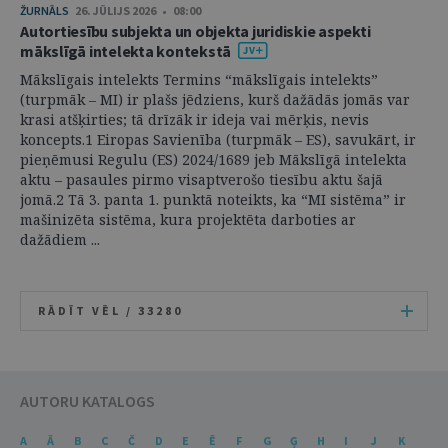
ŽURNĀLS
26. JŪLIJS 2026 • 08:00
Autortiesību subjekta un objekta juridiskie aspekti
mākslīgā intelekta kontekstā
Mākslīgais intelekts Termins “mākslīgais intelekts”
(turpmāk – MI) ir plašs jēdziens, kurš dažādās jomās var
krasi atšķirties; tā drīzāk ir ideja vai mērķis, nevis
koncepts.1 Eiropas Savienība (turpmāk – ES), savukārt, ir
pieņēmusi Regulu (ES) 2024/1689 jeb Mākslīgā intelekta
aktu – pasaules pirmo visaptverošo tiesību aktu šajā
jomā.2 Tā 3. panta 1. punktā noteikts, ka “MI sistēma” ir
mašinizēta sistēma, kura projektēta darboties ar
dažādiem ...
RĀDĪT VĒL /
33280
AUTORU KATALOGS
A
Ā
B
C
Č
D
E
Ē
F
G
Ģ
H
I
J
K