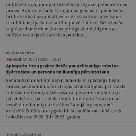
publicēto ziņojumu par Briseles Ia regulas piemērošanas
praksi. Autora ieskatā, šī ziņojuma gaismā ir piemērots
brīdis kritiski paraudzīties uz eksekvatūras atcelšanas
rezultātiem, īpašu uzmanību pievēršot tiem Briseles Ia
regulas elementiem, kuros pilnīgs viendabīgums ar
nolūku vai nejauši nav ticis panākts. ...
AUGSTĀKĀ TIESA
JAUNUMI
27. JŪLIJS 2026 • 15:10
Apkopota tiesu prakse lietās par nelikumīgu robežas
šķērsošanu un personu nelikumīgu pārvietošanu
Senāta Krimināllietu departaments ir apkopojis tiesu
praksi, secinājumus un atziņas krimināllietās par valsts
robežas nelikumīgu šķērsošanu, personu nelikumīgu
pārvietošanu pāri valsts robežai un nodrošināšanu ar
iespēju nelikumīgi uzturēties Latvijā. Apkopojumā
analizēti Senāta un apgabaltiesu nolēmumi lietās, kas
izskatītas no 2020. līdz 2025. gadam. ...
TIESLIETU AKADĒMIJA