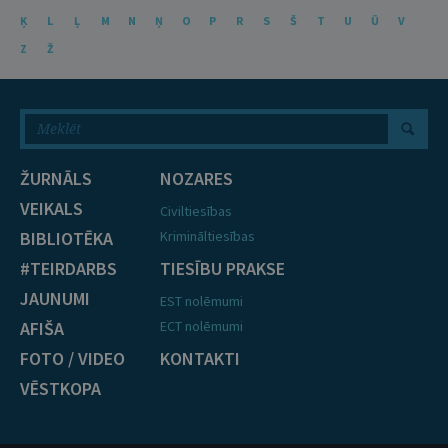
Ķ
L
Ļ
M
N
Ņ
O
P
R
S
Š
T
U
Ū
V
Z
Ž
ŽURNĀLS
NOZARES
VEIKALS
Civiltiesības
BIBLIOTĒKA
Krimināltiesības
#TEIRDARBS
TIESĪBU PRAKSE
JAUNUMI
EST nolēmumi
AFIŠA
ECT nolēmumi
FOTO / VIDEO
KONTAKTI
VĒSTKOPA