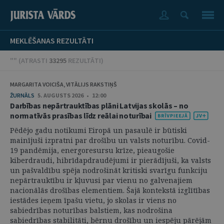
MEKLĒŠANAS REZULTĀTI
"" (
ATRASTI
33295
REZULTĀTI
)
MARGARITA VOICIŠA, VITĀLIJS RAKSTIŅŠ
ŽURNĀLS
5. AUGUSTS 2026 • 12:00
Darbības nepārtrauktības plāni Latvijas skolās – no
normatīvās prasības līdz reālai noturībai
Pēdējo gadu notikumi Eiropā un pasaulē ir būtiski
mainījuši izpratni par drošību un valsts noturību. Covid-
19 pandēmija, energoresursu krīze, pieaugošie
kiberdraudi, hibrīdapdraudējumi ir pierādījuši, ka valsts
un pašvaldību spēja nodrošināt kritiski svarīgu funkciju
nepārtrauktību ir kļuvusi par vienu no galvenajiem
nacionālās drošības elementiem. Šajā kontekstā izglītības
iestādes ieņem īpašu vietu, jo skolas ir viens no
sabiedrības noturības balstiem, kas nodrošina
sabiedrības stabilitāti, bērnu drošību un iespēju pārējām