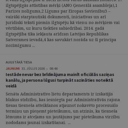
ilgtspējīgās attīstības mērķi (ANO Ģenerālā asambleja),1
Parīzes nolīgums,2 Līgums par Eiropas Savienību3 –
vairāki starptautiski dokumenti, iniciatīvas un arī
juridiski teksti piemin ilgtspēju kā vienu no mērķiem vai
vērtībām, uz kuru tiekties sabiedrībai. 2014. gadā
ilgtspējība tika iekļauta arīdzan Latvijas Republikas
Satversmes ievadā,4 kas savukārt norāda uz šī principa
nozīmīgumu ...
AUGSTĀKĀ TIESA
JAUNUMI
31. JŪLIJS 2026 • 08:46
Iestāde nevar bez brīdinājuma mainīt oficiālās saziņas
kanālu, ja persona lūgusi turpināt sazināties noteiktā
veidā
Senāta Administratīvo lietu departaments ir izskatījis
blakus sūdzību, kas iesniegta par Administratīvās rajona
tiesas tiesneša atteikšanos atjaunot nokavēto procesuālo
termiņu un pieņemt pieteikumu, un atzinis, ka tiesneša
lēmums ir atceļams un jautājums par pieteikuma virzību
nododams jaunai izskatīšanai. ...