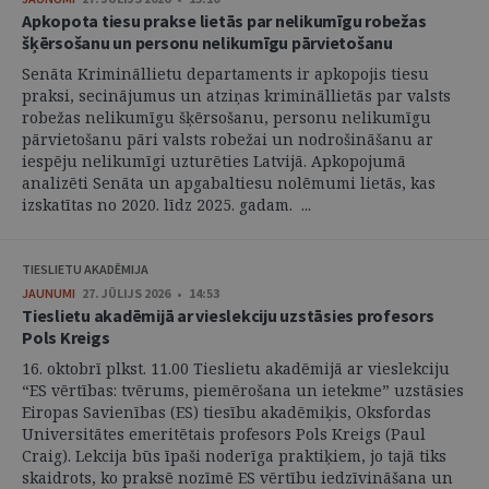
Apkopota tiesu prakse lietās par nelikumīgu robežas
šķērsošanu un personu nelikumīgu pārvietošanu
Senāta Krimināllietu departaments ir apkopojis tiesu
praksi, secinājumus un atziņas krimināllietās par valsts
robežas nelikumīgu šķērsošanu, personu nelikumīgu
pārvietošanu pāri valsts robežai un nodrošināšanu ar
iespēju nelikumīgi uzturēties Latvijā. Apkopojumā
analizēti Senāta un apgabaltiesu nolēmumi lietās, kas
izskatītas no 2020. līdz 2025. gadam. ...
TIESLIETU AKADĒMIJA
JAUNUMI
27. JŪLIJS 2026 • 14:53
Tieslietu akadēmijā ar vieslekciju uzstāsies profesors
Pols Kreigs
16. oktobrī plkst. 11.00 Tieslietu akadēmijā ar vieslekciju
“ES vērtības: tvērums, piemērošana un ietekme” uzstāsies
Eiropas Savienības (ES) tiesību akadēmiķis, Oksfordas
Universitātes emeritētais profesors Pols Kreigs (Paul
Craig). Lekcija būs īpaši noderīga praktiķiem, jo tajā tiks
skaidrots, ko praksē nozīmē ES vērtību iedzīvināšana un