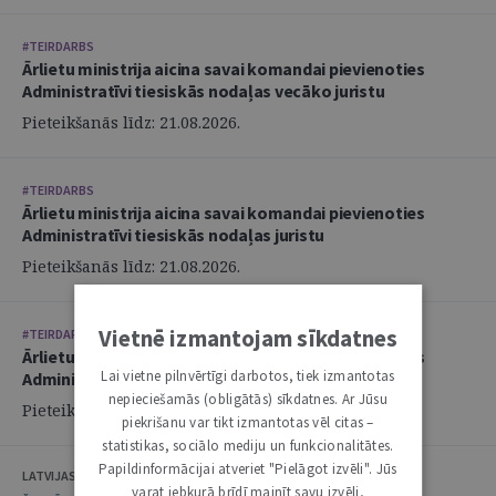
#TEIRDARBS
Ārlietu ministrija aicina savai komandai pievienoties
Administratīvi tiesiskās nodaļas vecāko juristu
Pieteikšanās līdz: 21.08.2026.
#TEIRDARBS
Ārlietu ministrija aicina savai komandai pievienoties
Administratīvi tiesiskās nodaļas juristu
Pieteikšanās līdz: 21.08.2026.
Vietnē izmantojam sīkdatnes
#TEIRDARBS
Ārlietu ministrija aicina savai komandai pievienoties
Lai vietne pilnvērtīgi darbotos, tiek izmantotas
Administratīvi tiesiskās nodaļas juristu
nepieciešamās (obligātās) sīkdatnes. Ar Jūsu
Pieteikšanās līdz: 21.08.2026.
piekrišanu var tikt izmantotas vēl citas –
statistikas, sociālo mediju un funkcionalitātes.
Papildinformācijai atveriet "Pielāgot izvēli". Jūs
LATVIJAS ZVĒRINĀTU ADVOKĀTU PADOME
varat jebkurā brīdī mainīt savu izvēli,