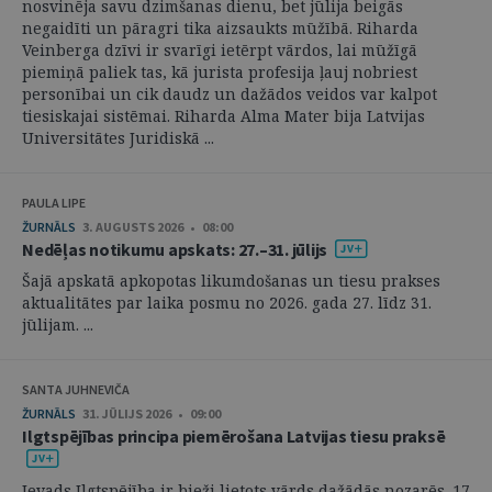
nosvinēja savu dzimšanas dienu, bet jūlija beigās
negaidīti un pāragri tika aizsaukts mūžībā. Riharda
Veinberga dzīvi ir svarīgi ietērpt vārdos, lai mūžīgā
piemiņā paliek tas, kā jurista profesija ļauj nobriest
personībai un cik daudz un dažādos veidos var kalpot
tiesiskajai sistēmai. Riharda Alma Mater bija Latvijas
Universitātes Juridiskā ...
PAULA LIPE
ŽURNĀLS
3. AUGUSTS 2026 • 08:00
Nedēļas notikumu apskats: 27.–31. jūlijs
Šajā apskatā apkopotas likumdošanas un tiesu prakses
aktualitātes par laika posmu no 2026. gada 27. līdz 31.
jūlijam. ...
SANTA JUHNEVIČA
ŽURNĀLS
31. JŪLIJS 2026 • 09:00
Ilgtspējības principa piemērošana Latvijas tiesu praksē
Ievads Ilgtspējība ir bieži lietots vārds dažādās nozarēs. 17