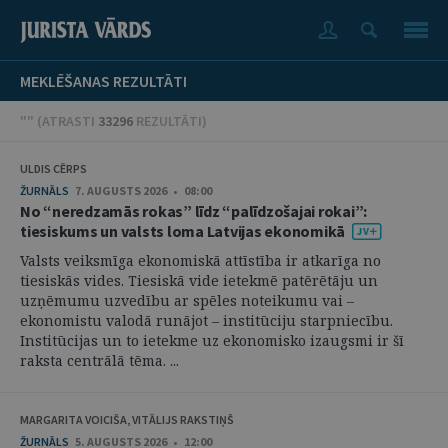
MEKLĒŠANAS REZULTĀTI
"" (
ATRASTI
33296
REZULTĀTI
)
ULDIS CĒRPS
ŽURNĀLS
7. AUGUSTS 2026 • 08:00
No “neredzamās rokas” līdz “palīdzošajai rokai”:
tiesiskums un valsts loma Latvijas ekonomikā
Valsts veiksmīga ekonomiskā attīstība ir atkarīga no
tiesiskās vides. Tiesiskā vide ietekmē patērētāju un
uzņēmumu uzvedību ar spēles noteikumu vai –
ekonomistu valodā runājot – institūciju starpniecību.
Institūcijas un to ietekme uz ekonomisko izaugsmi ir šī
raksta centrālā tēma. ...
MARGARITA VOICIŠA, VITĀLIJS RAKSTIŅŠ
ŽURNĀLS
5. AUGUSTS 2026 • 12:00