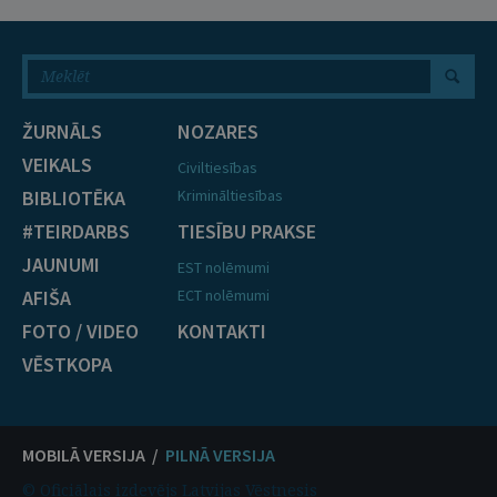
ŽURNĀLS
NOZARES
VEIKALS
Civiltiesības
BIBLIOTĒKA
Krimināltiesības
#TEIRDARBS
TIESĪBU PRAKSE
JAUNUMI
EST nolēmumi
AFIŠA
ECT nolēmumi
FOTO / VIDEO
KONTAKTI
VĒSTKOPA
MOBILĀ VERSIJA /
PILNĀ VERSIJA
© Oficiālais izdevējs Latvijas Vēstnesis