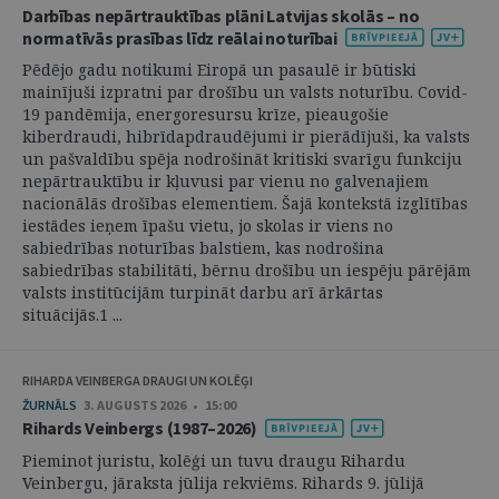
Darbības nepārtrauktības plāni Latvijas skolās – no
normatīvās prasības līdz reālai noturībai
Pēdējo gadu notikumi Eiropā un pasaulē ir būtiski
mainījuši izpratni par drošību un valsts noturību. Covid-
19 pandēmija, energoresursu krīze, pieaugošie
kiberdraudi, hibrīdapdraudējumi ir pierādījuši, ka valsts
un pašvaldību spēja nodrošināt kritiski svarīgu funkciju
nepārtrauktību ir kļuvusi par vienu no galvenajiem
nacionālās drošības elementiem. Šajā kontekstā izglītības
iestādes ieņem īpašu vietu, jo skolas ir viens no
sabiedrības noturības balstiem, kas nodrošina
sabiedrības stabilitāti, bērnu drošību un iespēju pārējām
valsts institūcijām turpināt darbu arī ārkārtas
situācijās.1 ...
RIHARDA VEINBERGA DRAUGI UN KOLĒĢI
ŽURNĀLS
3. AUGUSTS 2026 • 15:00
Rihards Veinbergs (1987–2026)
Pieminot juristu, kolēģi un tuvu draugu Rihardu
Veinbergu, jāraksta jūlija rekviēms. Rihards 9. jūlijā