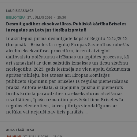
LAURIS RASNAČS
BIBLIOTĒKA
27. JŪLIJS 2026 • 15:30
Desmit gadi bez eksekvatūras. Publiskā kārtība Briseles
Ia regulas un Latvijas tiesību izpratnē
Ir aizritējusi pirmā desmitgade kopš ar Regulu 1215/2012
(turpmāk – Briseles Ia regula) Eiropas Savienības robežās
atcelta eksekvatūras procedūra, iecerot atvieglot
dalībvalstu nolēmumu atzīšanas un izpildes procesus, kā
arī samazināt ar tiem saistītās izmaksas un tiesu sistēmu
noslogotību. 2025. gads iezīmēja ne vien apaļu dokumenta
aprites jubileju, bet atnesa arī Eiropas Komisijas
publicēto ziņojumu par Briseles Ia regulas piemērošanas
praksi. Autora ieskatā, šī ziņojuma gaismā ir piemērots
brīdis kritiski paraudzīties uz eksekvatūras atcelšanas
rezultātiem, īpašu uzmanību pievēršot tiem Briseles Ia
regulas elementiem, kuros pilnīgs viendabīgums ar
nolūku vai nejauši nav ticis panākts. ...
AUGSTĀKĀ TIESA
JAUNUMI
27. JŪLIJS 2026 • 15:10