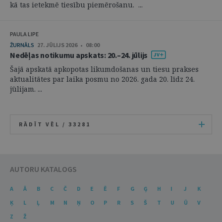
kā tas ietekmē tiesību piemērošanu. ...
PAULA LIPE
ŽURNĀLS
27. JŪLIJS 2026 • 08:00
Nedēļas notikumu apskats: 20.–24. jūlijs
Šajā apskatā apkopotas likumdošanas un tiesu prakses
aktualitātes par laika posmu no 2026. gada 20. līdz 24.
jūlijam. ...
RĀDĪT VĒL /
33281
AUTORU KATALOGS
A
Ā
B
C
Č
D
E
Ē
F
G
Ģ
H
I
J
K
Ķ
L
Ļ
M
N
Ņ
O
P
R
S
Š
T
U
Ū
V
Z
Ž