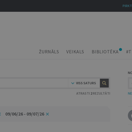
PIRKT
ŽURNĀLS
VEIKALS
BIBLIOTĒKA
#T
N
VISS SATURS
ATRASTI
2
REZULTĀTI
NE
09/06/26 - 09/07/26