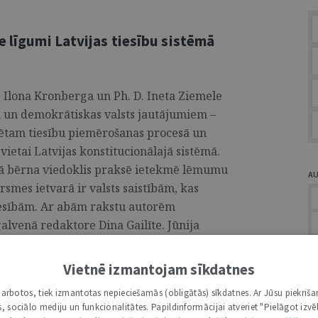
e līgumi Latvijas tiesību sistēmā
D. Ilona Kronberga un Ph. D. Ineta Ziemele
u un demokrātiskas valsts jautājumiem –
rdētam tiesību piemērošanas procesā un
vietai Latvijas konstitucionālajā sistēmā.
ērā bērna viedoklis praksē ietekmē lēmumu
A
mes ietvarā ir valsts saistībām, kas
tiesībām. Ar abām rakstu autorēm
alvenā redaktore Dina Gailīte. Jūnija
ouTube un #Spotify. ...
Vietnē izmantojam sīkdatnes
Ž
i darbotos, tiek izmantotas nepieciešamās (obligātās) sīkdatnes. Ar Jūsu piekriša
kas, sociālo mediju un funkcionalitātes. Papildinformācijai atveriet "Pielāgot izvēl