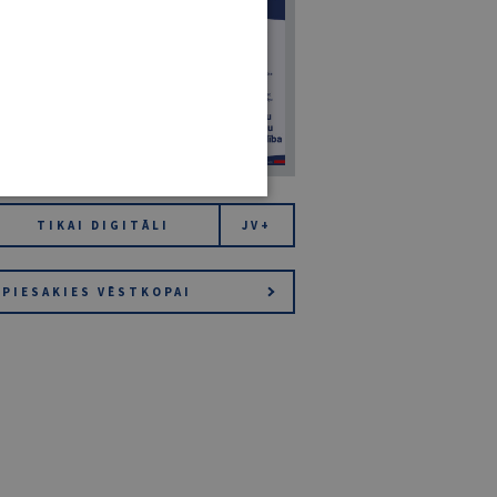
7
14. JŪLIJS 2026
NR 7 (1425)
TIKAI DIGITĀLI
JV+
PIESAKIES VĒSTKOPAI