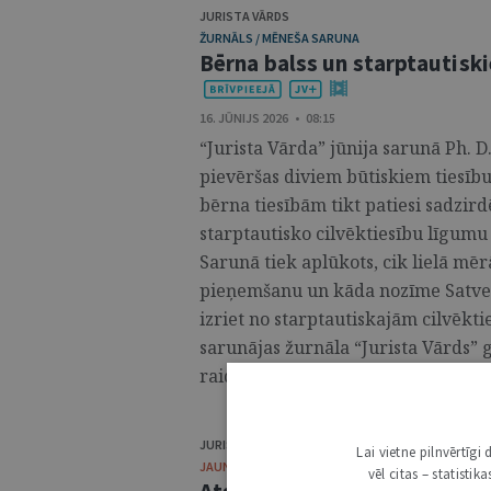
JURISTA VĀRDS
ŽURNĀLS / MĒNEŠA SARUNA
Bērna balss un starptautiski
16. JŪNIJS 2026 • 08:15
“Jurista Vārda” jūnija sarunā Ph. 
pievēršas diviem būtiskiem tiesīb
bērna tiesībām tikt patiesi sadzi
starptautisko cilvēktiesību līgumu 
Sarunā tiek aplūkots, cik lielā m
pieņemšanu un kāda nozīme Satvers
izriet no starptautiskajām cilvēk
sarunājas žurnāla “Jurista Vārds” g
raidierakstu skaties un klausies #Y
JURISTA VĀRDS
Lai vietne pilnvērtīg
JAUNUMI
vēl citas – statisti