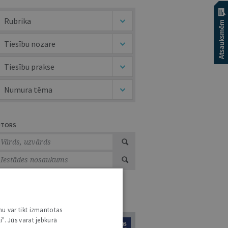
Rubrika
Tiesību nozare
Tiesību prakse
Numura tēma
UTORS
URNĀLU KATALOGS /
VISI ŽURNĀLI
nu var tikt izmantotas
i". Jūs varat jebkurā