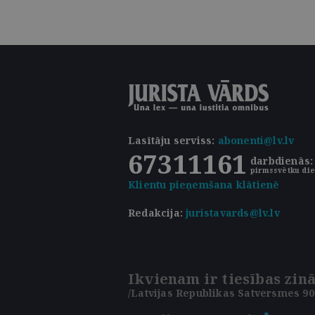
Lasītāju serviss
:
abonenti@lv.lv
67311161
darbdienās: 
pirmssvētku die
Klientu pieņemšana klātienē
Redakcija:
juristavards@lv.lv
Ikvienam ir tiesības zinā
/Latvijas Republikas Satversmes 90.