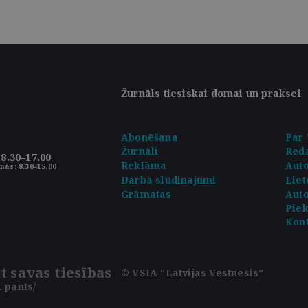
Žurnāls tiesiskai domai un praksei
Abonēšana
Par 
Žurnāli
Reda
8.30–17.00
Reklāma
Aut
nās: 8.30–15.00
Darba sludinājumi
Liet
Grāmatas
Auto
Pie
Kont
t savas tiesības
© VSIA "Latvijas Vēstnesis"
 pants/