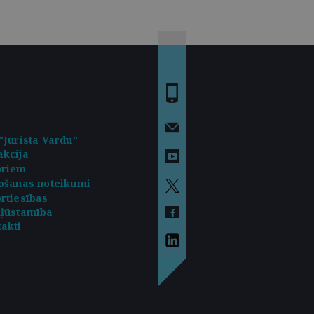
"Jurista Vārdu"
kcija
oriem
ošanas noteikumi
rtiesības
kļūstamība
akti