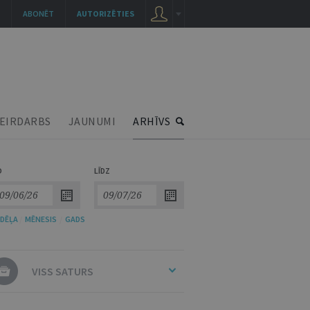
ABONĒT
AUTORIZĒTIES
EIRDARBS
JAUNUMI
ARHĪVS
O
LĪDZ
DĒĻA
/
MĒNESIS
/
GADS
VISS SATURS