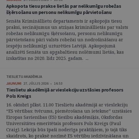
Apkopota tiesu prakse lietās par nelikumīgu robežas
šķērsošanu un personu nelikumīgu pārvietošanu
Senāta Krimināllietu departaments ir apkopojis tiesu
praksi, secinājumus un atziņas krimināllietās par valsts
robežas nelikumīgu šķērsošanu, personu nelikumīgu
pārvietošanu pāri valsts robežai un nodrošināšanu ar
iespēju nelikumīgi uzturēties Latvijā. Apkopojumā
analizēti Senāta un apgabaltiesu nolēmumi lietās, kas
izskatītas no 2020. līdz 2025. gadam. ...
TIESLIETU AKADĒMIJA
JAUNUMI
27. JŪLIJS 2026 • 14:53
Tieslietu akadēmijā ar vieslekciju uzstāsies profesors
Pols Kreigs
16. oktobrī plkst. 11.00 Tieslietu akadēmijā ar vieslekciju
“ES vērtības: tvērums, piemērošana un ietekme” uzstāsies
Eiropas Savienības (ES) tiesību akadēmiķis, Oksfordas
Universitātes emeritētais profesors Pols Kreigs (Paul
Craig). Lekcija būs īpaši noderīga praktiķiem, jo tajā tiks
skaidrots, ko praksē nozīmē ES vērtību iedzīvināšana un