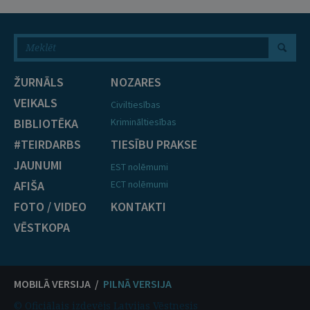
ŽURNĀLS
NOZARES
VEIKALS
Civiltiesības
BIBLIOTĒKA
Krimināltiesības
#TEIRDARBS
TIESĪBU PRAKSE
JAUNUMI
EST nolēmumi
AFIŠA
ECT nolēmumi
FOTO / VIDEO
KONTAKTI
VĒSTKOPA
MOBILĀ VERSIJA /
PILNĀ VERSIJA
© Oficiālais izdevējs Latvijas Vēstnesis