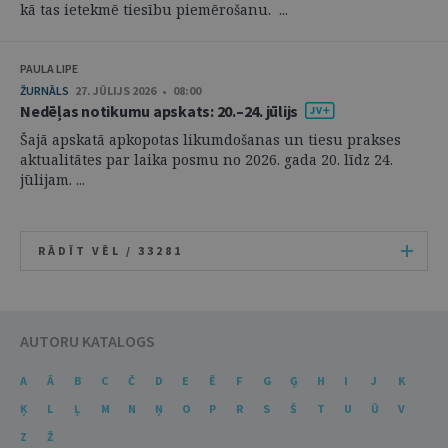
kā tas ietekmē tiesību piemērošanu. ...
PAULA LIPE
ŽURNĀLS
27. JŪLIJS 2026 • 08:00
Nedēļas notikumu apskats: 20.–24. jūlijs
Šajā apskatā apkopotas likumdošanas un tiesu prakses
aktualitātes par laika posmu no 2026. gada 20. līdz 24.
jūlijam. ...
RĀDĪT VĒL /
33281
AUTORU KATALOGS
A
Ā
B
C
Č
D
E
Ē
F
G
Ģ
H
I
J
K
Ķ
L
Ļ
M
N
Ņ
O
P
R
S
Š
T
U
Ū
V
Z
Ž