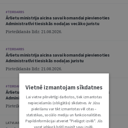
#TEIRDARBS
Ārlietu ministrija aicina savai komandai pievienoties
Administratīvi tiesiskās nodaļas vecāko juristu
Pieteikšanās līdz: 21.08.2026.
#TEIRDARBS
Ārlietu ministrija aicina savai komandai pievienoties
Administratīvi tiesiskās nodaļas juristu
Pieteikšanās līdz: 21.08.2026.
Vietnē izmantojam sīkdatnes
#TEIRDARBS
Ārlietu ministrija aicina savai komandai pievienoties
Lai vietne pilnvērtīgi darbotos, tiek izmantotas
Administratīvi tiesiskās nodaļas juristu
nepieciešamās (obligātās) sīkdatnes. Ar Jūsu
Pieteikšanās līdz: 21.08.2026.
piekrišanu var tikt izmantotas vēl citas –
statistikas, sociālo mediju un funkcionalitātes.
Papildinformācijai atveriet "Pielāgot izvēli". Jūs
LATVIJAS ZVĒRINĀTU ADVOKĀTU PADOME
varat jebkurā brīdī mainīt savu izvēli,