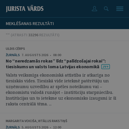
MEKLĒŠANAS REZULTĀTI
"" (
ATRASTI
33296
REZULTĀTI
)
ULDIS CĒRPS
ŽURNĀLS
7. AUGUSTS 2026 • 08:00
No “neredzamās rokas” līdz “palīdzošajai rokai”:
tiesiskums un valsts loma Latvijas ekonomikā
Valsts veiksmīga ekonomiskā attīstība ir atkarīga no
tiesiskās vides. Tiesiskā vide ietekmē patērētāju un
uzņēmumu uzvedību ar spēles noteikumu vai –
ekonomistu valodā runājot – institūciju starpniecību.
Institūcijas un to ietekme uz ekonomisko izaugsmi ir šī
raksta centrālā tēma. ...
MARGARITA VOICIŠA, VITĀLIJS RAKSTIŅŠ
ŽURNĀLS
5. AUGUSTS 2026 • 12:00