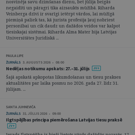
nosvinēja savu dzimšanas dienu, bet jūlija beigās
negaidīti un pāragri tika aizsaukts mūžībā. Riharda
Veinberga dzīvi ir svarīgi ietērpt vārdos, lai mūžīgā
piemiņā paliek tas, kā jurista profesija ļauj nobriest
personībai un cik daudz un dažādos veidos var kalpot
tiesiskajai sistēmai. Riharda Alma Mater bija Latvijas
Universitātes Juridiskā ...
PAULA LIPE
ŽURNĀLS
3. AUGUSTS 2026 • 08:00
Nedēļas notikumu apskats: 27.–31. jūlijs
Šajā apskatā apkopotas likumdošanas un tiesu prakses
aktualitātes par laika posmu no 2026. gada 27. līdz 31.
jūlijam. ...
SANTA JUHNEVIČA
ŽURNĀLS
31. JŪLIJS 2026 • 09:00
Ilgtspējības principa piemērošana Latvijas tiesu praksē
Ievads Ilgtspējība ir bieži lietots vārds dažādās nozarēs. 17