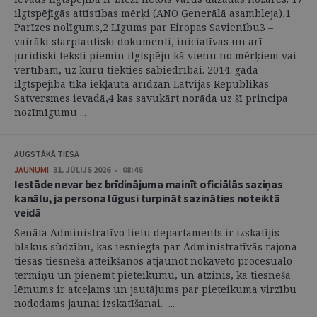
ilgtspējīgās attīstības mērķi (ANO Ģenerālā asambleja),1
Parīzes nolīgums,2 Līgums par Eiropas Savienību3 –
vairāki starptautiski dokumenti, iniciatīvas un arī
juridiski teksti piemin ilgtspēju kā vienu no mērķiem vai
vērtībām, uz kuru tiekties sabiedrībai. 2014. gadā
ilgtspējība tika iekļauta arīdzan Latvijas Republikas
Satversmes ievadā,4 kas savukārt norāda uz šī principa
nozīmīgumu ...
AUGSTĀKĀ TIESA
JAUNUMI
31. JŪLIJS 2026 • 08:46
Iestāde nevar bez brīdinājuma mainīt oficiālās saziņas
kanālu, ja persona lūgusi turpināt sazināties noteiktā
veidā
Senāta Administratīvo lietu departaments ir izskatījis
blakus sūdzību, kas iesniegta par Administratīvās rajona
tiesas tiesneša atteikšanos atjaunot nokavēto procesuālo
termiņu un pieņemt pieteikumu, un atzinis, ka tiesneša
lēmums ir atceļams un jautājums par pieteikuma virzību
nododams jaunai izskatīšanai. ...