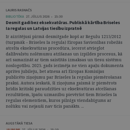
LAURIS RASNAČS
BIBLIOTĒKA
27. JŪLIJS 2026 • 15:30
Desmit gadi bez eksekvatūras. Publiskā kārtība Briseles
Ia regulas un Latvijas tiesību izpratnē
Ir aizritējusi pirmā desmitgade kopš ar Regulu 1215/2012
(turpmāk – Briseles Ia regula) Eiropas Savienības robežās
atcelta eksekvatūras procedūra, iecerot atvieglot
dalībvalstu nolēmumu atzīšanas un izpildes procesus, kā
arī samazināt ar tiem saistītās izmaksas un tiesu sistēmu
noslogotību. 2025. gads iezīmēja ne vien apaļu dokumenta
aprites jubileju, bet atnesa arī Eiropas Komisijas
publicēto ziņojumu par Briseles Ia regulas piemērošanas
praksi. Autora ieskatā, šī ziņojuma gaismā ir piemērots
brīdis kritiski paraudzīties uz eksekvatūras atcelšanas
rezultātiem, īpašu uzmanību pievēršot tiem Briseles Ia
regulas elementiem, kuros pilnīgs viendabīgums ar
nolūku vai nejauši nav ticis panākts. ...
AUGSTĀKĀ TIESA
JAUNUMI
27. JŪLIJS 2026 • 15:10