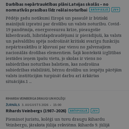
Darbības nepārtrauktības plāni Latvijas skolās – no
normatīvās prasības līdz reālai noturībai
Pēdējo gadu notikumi Eiropā un pasaulē ir būtiski
mainījuši izpratni par drošību un valsts noturību. Covid-
19 pandēmija, energoresursu krīze, pieaugošie
kiberdraudi, hibrīdapdraudējumi ir pierādījuši, ka valsts
un pašvaldību spēja nodrošināt kritiski svarīgu funkciju
nepārtrauktību ir kļuvusi par vienu no galvenajiem
nacionālās drošības elementiem. Šajā kontekstā izglītības
iestādes ieņem īpašu vietu, jo skolas ir viens no
sabiedrības noturības balstiem, kas nodrošina
sabiedrības stabilitāti, bērnu drošību un iespēju pārējām
valsts institūcijām turpināt darbu arī ārkārtas
situācijās.1 ...
RIHARDA VEINBERGA DRAUGI UN KOLĒĢI
ŽURNĀLS
3. AUGUSTS 2026 • 15:00
Rihards Veinbergs (1987–2026)
Pieminot juristu, kolēģi un tuvu draugu Rihardu
Veinbergu, jāraksta jūlija rekviēms. Rihards 9. jūlijā