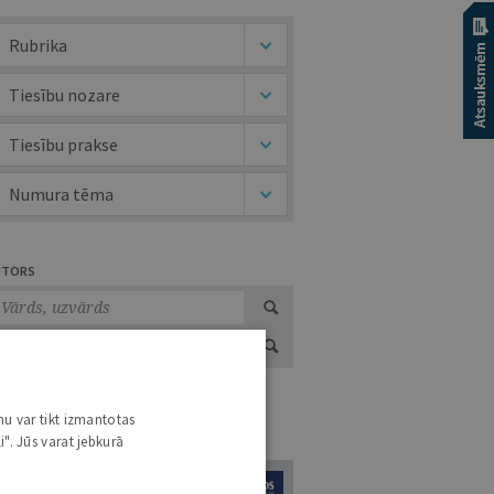
Rubrika
Tiesību nozare
Tiesību prakse
Numura tēma
UTORS
nu var tikt izmantotas
URNĀLU KATALOGS /
VISI ŽURNĀLI
i". Jūs varat jebkurā