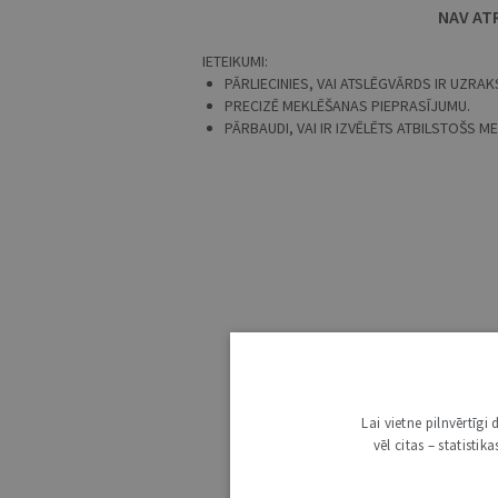
NAV AT
IETEIKUMI:
PĀRLIECINIES, VAI ATSLĒGVĀRDS IR UZRAKS
PRECIZĒ MEKLĒŠANAS PIEPRASĪJUMU.
PĀRBAUDI, VAI IR IZVĒLĒTS ATBILSTOŠS 
Lai vietne pilnvērtīg
vēl citas – statisti