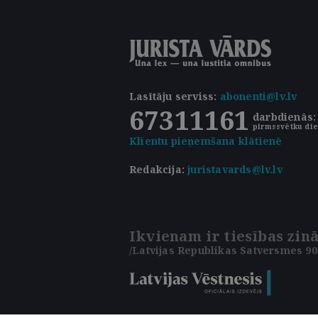
Lasītāju serviss
:
abonenti@lv.lv
67311161
darbdienās: 
pirmssvētku die
Klientu pieņemšana klātienē
Redakcija:
juristavards@lv.lv
Ikvienam ir tiesības zinā
/Latvijas Republikas Satversmes 90.