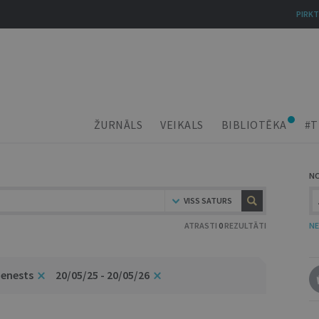
PIRKT
ŽURNĀLS
VEIKALS
BIBLIOTĒKA
#T
N
VISS SATURS
ATRASTI
0
REZULTĀTI
NE
ienests
20/05/25 - 20/05/26