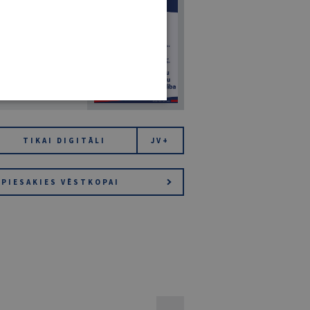
7
14. JŪLIJS 2026
NR 7 (1425)
TIKAI DIGITĀLI
JV+
PIESAKIES VĒSTKOPAI