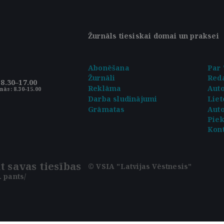
Žurnāls tiesiskai domai un praksei
Abonēšana
Par 
Žurnāli
Reda
8.30–17.00
Reklāma
Aut
nās: 8.30–15.00
Darba sludinājumi
Liet
Grāmatas
Auto
Pie
Kont
t savas tiesības
© VSIA "Latvijas Vēstnesis"
 pants/