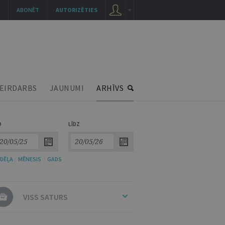
ABONĒT
AUTORIZĒTIES
EIRDARBS
JAUNUMI
ARHĪVS
O
LĪDZ
DĒĻA
/
MĒNESIS
/
GADS
VISS SATURS