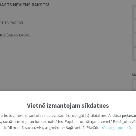
RASTS NEVIENS RAKSTS!
TĪTS PAREIZI.
MEKLĒŠANAS LAUKS.
A
Vietnē izmantojam sīkdatnes
i darbotos, tiek izmantotas nepieciešamās (obligātās) sīkdatnes. Ar Jūsu piekriša
Ž
kas, sociālo mediju un funkcionalitātes. Papildinformācijai atveriet "Pielāgot izvēl
brīdī mainīt savu izvēli, atgriežoties šajā vietnē. Plašāk –
sīkdatņu politikā
.