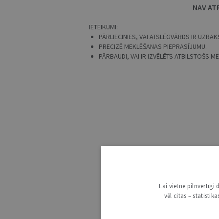
NAV AT
IETEIKUMI:
PĀRLIECINIES, VAI ATSLĒGVĀRDS IR UZRAKS
PRECIZĒ MEKLĒŠANAS PIEPRASĪJUMU.
PĀRBAUDI, VAI IR IZVĒLĒTS ATBILSTOŠS 
Lai vietne pilnvērtīg
vēl citas – statisti