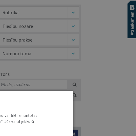
Rubrika
Tiesību nozare
Tiesību prakse
Numura tēma
UTORS
nu var tikt izmantotas
URNĀLU KATALOGS /
VISI ŽURNĀLI
i". Jūs varat jebkurā