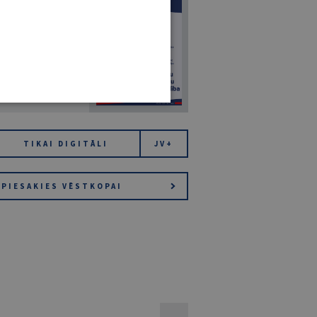
7
14. JŪLIJS 2026
NR 7 (1425)
TIKAI DIGITĀLI
JV+
PIESAKIES VĒSTKOPAI