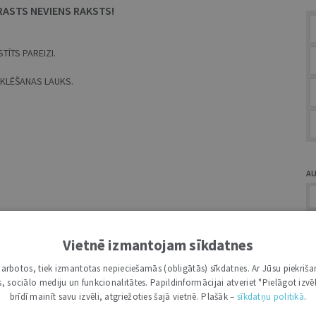
RASTS NEVIENS RAKSTS!
TĪTS PAREIZI.
MEKLĒŠANAS LAUKS.
A
Vietnē izmantojam sīkdatnes
i darbotos, tiek izmantotas nepieciešamās (obligātās) sīkdatnes. Ar Jūsu piekriša
Ž
kas, sociālo mediju un funkcionalitātes. Papildinformācijai atveriet "Pielāgot izvēl
brīdī mainīt savu izvēli, atgriežoties šajā vietnē. Plašāk –
sīkdatņu politikā
.