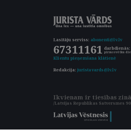
Lasītāju serviss
:
abonenti@lv.lv
67311161
darbdienās: 
pirmssvētku die
Klientu pieņemšana klātienē
Redakcija:
juristavards@lv.lv
Ikvienam ir tiesības zinā
/Latvijas Republikas Satversmes 90.