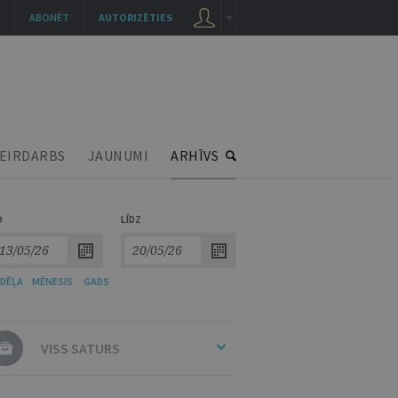
ABONĒT
AUTORIZĒTIES
EIRDARBS
JAUNUMI
ARHĪVS
O
LĪDZ
DĒĻA
/
MĒNESIS
/
GADS
VISS SATURS