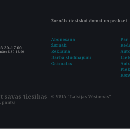
Žurnāls tiesiskai domai un praksei
Abonēšana
Par 
Žurnāli
Reda
8.30–17.00
Reklāma
Aut
nās: 8.30–15.00
Darba sludinājumi
Liet
Grāmatas
Auto
Pie
Kont
t savas tiesības
© VSIA "Latvijas Vēstnesis"
 pants/