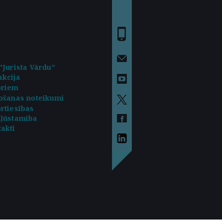
"Jurista Vārdu"
kcija
oriem
ošanas noteikumi
rtiesības
kļūstamība
akti