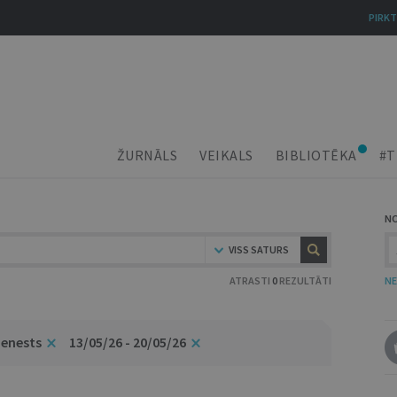
PIRKT
ŽURNĀLS
VEIKALS
BIBLIOTĒKA
#T
N
VISS SATURS
ATRASTI
0
REZULTĀTI
NE
ienests
13/05/26 - 20/05/26