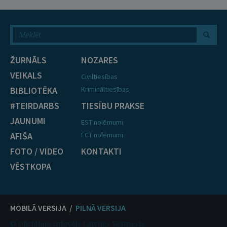
ŽURNĀLS
NOZARES
VEIKALS
Civiltiesības
BIBLIOTĒKA
Krimināltiesības
#TEIRDARBS
TIESĪBU PRAKSE
JAUNUMI
EST nolēmumi
AFIŠA
ECT nolēmumi
FOTO / VIDEO
KONTAKTI
VĒSTKOPA
MOBILĀ VERSIJA /
PILNĀ VERSIJA
© Oficiālais izdevējs Latvijas Vēstnesis