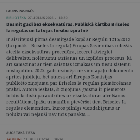
LAURIS RASNAČS
BIBLIOTĒKA
27. JŪLIJS 2026 • 15:30
Desmit gadi bez eksekvatūras. Publiskā kārtība Briseles
Ia regulas un Latvijas tiesību izpratnē
Ir aizritējusi pirmā desmitgade kopš ar Regulu 1215/2012
(turpmāk – Briseles Ia regula) Eiropas Savienības robežās
atcelta eksekvatūras procedūra, iecerot atvieglot
dalībvalstu nolēmumu atzīšanas un izpildes procesus, kā
arī samazināt ar tiem saistītās izmaksas un tiesu sistēmu
noslogotību. 2025. gads iezīmēja ne vien apaļu dokumenta
aprites jubileju, bet atnesa arī Eiropas Komisijas
publicēto ziņojumu par Briseles Ia regulas piemērošanas
praksi. Autora ieskatā, šī ziņojuma gaismā ir piemērots
brīdis kritiski paraudzīties uz eksekvatūras atcelšanas
rezultātiem, īpašu uzmanību pievēršot tiem Briseles Ia
regulas elementiem, kuros pilnīgs viendabīgums ar
nolūku vai nejauši nav ticis panākts. ...
AUGSTĀKĀ TIESA
JAUNUMI
27. JŪLIJS 2026 • 15:10