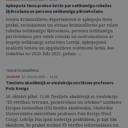
Apkopota tiesu prakse lietās par nelikumīgu robežas
šķērsošanu un personu nelikumīgu pārvietošanu
Senāta Krimināllietu departaments ir apkopojis tiesu
praksi, secinājumus un atziņas krimināllietās par valsts
robežas nelikumīgu šķērsošanu, personu nelikumīgu
pārvietošanu pāri valsts robežai un nodrošināšanu ar
iespēju nelikumīgi uzturēties Latvijā. Apkopojumā
analizēti Senāta un apgabaltiesu nolēmumi lietās, kas
izskatītas no 2020. līdz 2025. gadam. ...
TIESLIETU AKADĒMIJA
JAUNUMI
27. JŪLIJS 2026 • 14:53
Tieslietu akadēmijā ar vieslekciju uzstāsies profesors
Pols Kreigs
16. oktobrī plkst. 11.00 Tieslietu akadēmijā ar vieslekciju
“ES vērtības: tvērums, piemērošana un ietekme” uzstāsies
Eiropas Savienības (ES) tiesību akadēmiķis, Oksfordas
Universitātes emeritētais profesors Pols Kreigs (Paul
Craig). Lekcija būs īpaši noderīga praktiķiem, jo tajā tiks
skaidrots, ko praksē nozīmē ES vērtību iedzīvināšana un