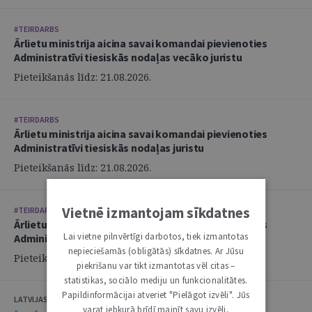
#TEIRDARBS
Ārlietu ministrija aicina savai komandai pievienoties
Administratīvi tiesiskās nodaļas vecāko juristu
Pieteikšanās līdz: 21.08.2026.
#TEIRDARBS
Ārlietu ministrija aicina savai komandai pievienoties
Administratīvi tiesiskās nodaļas juristu
Pieteikšanās līdz: 21.08.2026.
Vietnē izmantojam sīkdatnes
#TEIRDARBS
Ārlietu ministrija aicina savai komandai pievienoties
Lai vietne pilnvērtīgi darbotos, tiek izmantotas
Administratīvi tiesiskās nodaļas juristu
nepieciešamās (obligātās) sīkdatnes. Ar Jūsu
Pieteikšanās līdz: 21.08.2026.
piekrišanu var tikt izmantotas vēl citas –
statistikas, sociālo mediju un funkcionalitātes.
Papildinformācijai atveriet "Pielāgot izvēli". Jūs
LATVIJAS ZVĒRINĀTU ADVOKĀTU PADOME
varat jebkurā brīdī mainīt savu izvēli,