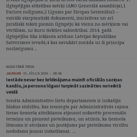
ilgtspējīgās attīstības mērķi (ANO Ģenerālā asambleja),1
Parīzes nolīgums,2 Līgums par Eiropas Savienību3 –
vairāki starptautiski dokumenti, iniciatīvas un arī
juridiski teksti piemin ilgtspēju kā vienu no mērķiem vai
vērtībām, uz kuru tiekties sabiedrībai. 2014. gadā
ilgtspējība tika iekļauta arīdzan Latvijas Republikas
Satversmes ievadā,4 kas savukārt norāda uz šī principa
nozīmīgumu ...
AUGSTĀKĀ TIESA
JAUNUMI
31. JŪLIJS 2026 • 08:46
Iestāde nevar bez brīdinājuma mainīt oficiālās saziņas
kanālu, ja persona lūgusi turpināt sazināties noteiktā
veidā
Senāta Administratīvo lietu departaments ir izskatījis
blakus sūdzību, kas iesniegta par Administratīvās rajona
tiesas tiesneša atteikšanos atjaunot nokavēto procesuālo
termiņu un pieņemt pieteikumu, un atzinis, ka tiesneša
lēmums ir atceļams un jautājums par pieteikuma virzību
nododams jaunai izskatīšanai. ...