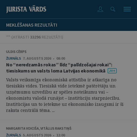
MEKLĒŠANAS REZULTĀTI
"" (
ATRASTI
33296
REZULTĀTI
)
ULDIS CĒRPS
ŽURNĀLS
7. AUGUSTS 2026 • 08:00
No “neredzamās rokas” līdz “palīdzošajai rokai”:
tiesiskums un valsts loma Latvijas ekonomikā
Valsts veiksmīga ekonomiskā attīstība ir atkarīga no
tiesiskās vides. Tiesiskā vide ietekmē patērētāju un
uzņēmumu uzvedību ar spēles noteikumu vai –
ekonomistu valodā runājot – institūciju starpniecību.
Institūcijas un to ietekme uz ekonomisko izaugsmi ir šī
raksta centrālā tēma. ...
MARGARITA VOICIŠA, VITĀLIJS RAKSTIŅŠ
ŽURNĀLS
5. AUGUSTS 2026 • 12:00