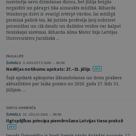
nosvinēja savu dzimšanas dienu, bet jūlija beigās
negaidīti un pāragri tika aizsaukts mūžībā. Riharda
Veinberga dzīvi ir svarīgi ietērpt vārdos, lai mūžīgā
piemiņā paliek tas, kā jurista profesija ļauj nobriest
personībai un cik daudz un dažādos veidos var kalpot
tiesiskajai sistēmai. Riharda Alma Mater bija Latvijas
Universitātes Juridiskā ...
PAULA LIPE
ŽURNĀLS
3. AUGUSTS 2026 • 08:00
Nedēļas notikumu apskats: 27.–31. jūlijs
Šajā apskatā apkopotas likumdošanas un tiesu prakses
aktualitātes par laika posmu no 2026. gada 27. līdz 31.
jūlijam. ...
SANTA JUHNEVIČA
ŽURNĀLS
31. JŪLIJS 2026 • 09:00
Ilgtspējības principa piemērošana Latvijas tiesu praksē
Ievads Ilgtspējība ir bieži lietots vārds dažādās nozarēs. 17