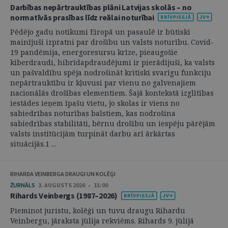
Darbības nepārtrauktības plāni Latvijas skolās – no
normatīvās prasības līdz reālai noturībai
Pēdējo gadu notikumi Eiropā un pasaulē ir būtiski
mainījuši izpratni par drošību un valsts noturību. Covid-
19 pandēmija, energoresursu krīze, pieaugošie
kiberdraudi, hibrīdapdraudējumi ir pierādījuši, ka valsts
un pašvaldību spēja nodrošināt kritiski svarīgu funkciju
nepārtrauktību ir kļuvusi par vienu no galvenajiem
nacionālās drošības elementiem. Šajā kontekstā izglītības
iestādes ieņem īpašu vietu, jo skolas ir viens no
sabiedrības noturības balstiem, kas nodrošina
sabiedrības stabilitāti, bērnu drošību un iespēju pārējām
valsts institūcijām turpināt darbu arī ārkārtas
situācijās.1 ...
RIHARDA VEINBERGA DRAUGI UN KOLĒĢI
ŽURNĀLS
3. AUGUSTS 2026 • 15:00
Rihards Veinbergs (1987–2026)
Pieminot juristu, kolēģi un tuvu draugu Rihardu
Veinbergu, jāraksta jūlija rekviēms. Rihards 9. jūlijā