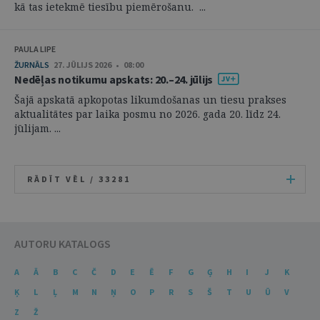
kā tas ietekmē tiesību piemērošanu. ...
PAULA LIPE
ŽURNĀLS
27. JŪLIJS 2026 • 08:00
Nedēļas notikumu apskats: 20.–24. jūlijs
Šajā apskatā apkopotas likumdošanas un tiesu prakses
aktualitātes par laika posmu no 2026. gada 20. līdz 24.
jūlijam. ...
RĀDĪT VĒL /
33281
AUTORU KATALOGS
A
Ā
B
C
Č
D
E
Ē
F
G
Ģ
H
I
J
K
Ķ
L
Ļ
M
N
Ņ
O
P
R
S
Š
T
U
Ū
V
Z
Ž