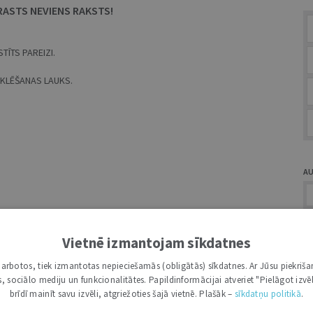
RASTS NEVIENS RAKSTS!
TĪTS PAREIZI.
MEKLĒŠANAS LAUKS.
A
Vietnē izmantojam sīkdatnes
i darbotos, tiek izmantotas nepieciešamās (obligātās) sīkdatnes. Ar Jūsu piekriša
Ž
kas, sociālo mediju un funkcionalitātes. Papildinformācijai atveriet "Pielāgot izvēl
brīdī mainīt savu izvēli, atgriežoties šajā vietnē. Plašāk –
sīkdatņu politikā
.