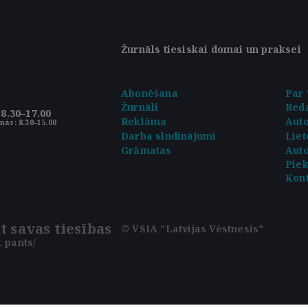
Žurnāls tiesiskai domai un praksei
Abonēšana
Par 
Žurnāli
Reda
8.30–17.00
Reklāma
Aut
nās: 8.30–15.00
Darba sludinājumi
Liet
Grāmatas
Auto
Pie
Kont
t savas tiesības
© VSIA "Latvijas Vēstnesis"
 pants/