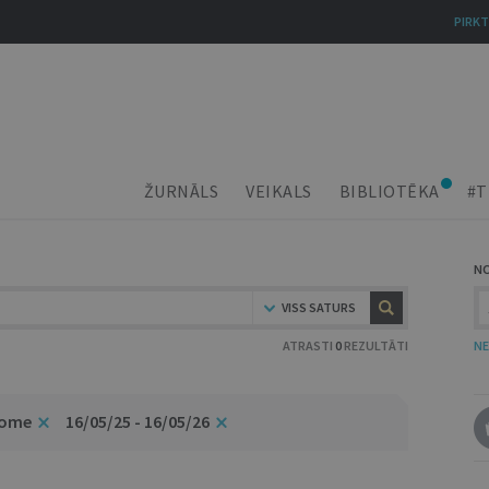
PIRKT
ŽURNĀLS
VEIKALS
BIBLIOTĒKA
#T
N
VISS SATURS
ATRASTI
0
REZULTĀTI
NE
dome
16/05/25 - 16/05/26