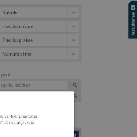
Rubrika
Tiesību nozare
Tiesību prakse
Numura tēma
UTORS
nu var tikt izmantotas
URNĀLU KATALOGS /
VISI ŽURNĀLI
i". Jūs varat jebkurā