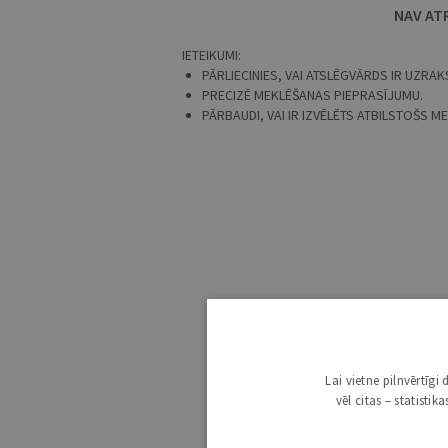
NAV AT
IETEIKUMI:
PĀRLIECINIES, VAI ATSLĒGVĀRDS IR UZRAKS
PRECIZĒ MEKLĒŠANAS PIEPRASĪJUMU.
PĀRBAUDI, VAI IR IZVĒLĒTS ATBILSTOŠS 
Lai vietne pilnvērtīg
vēl citas – statisti