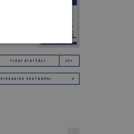
7
14. JŪLIJS 2026
NR 7 (1425)
TIKAI DIGITĀLI
JV+
PIESAKIES VĒSTKOPAI