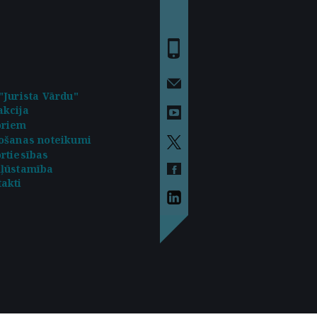
"Jurista Vārdu"
kcija
oriem
ošanas noteikumi
rtiesības
kļūstamība
akti