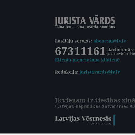
Lasītāju serviss
:
abonenti@lv.lv
67311161
darbdienās: 
pirmssvētku die
Klientu pieņemšana klātienē
Redakcija:
juristavards@lv.lv
Ikvienam ir tiesības zinā
/Latvijas Republikas Satversmes 90.