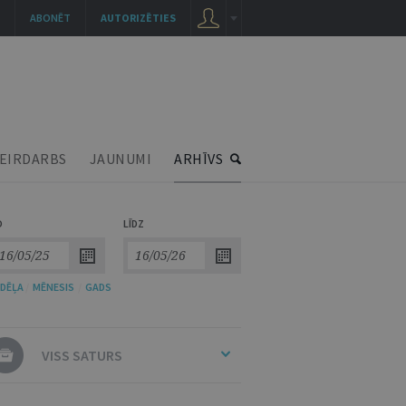
ABONĒT
AUTORIZĒTIES
EIRDARBS
JAUNUMI
ARHĪVS
O
LĪDZ
DĒĻA
/
MĒNESIS
/
GADS
VISS SATURS