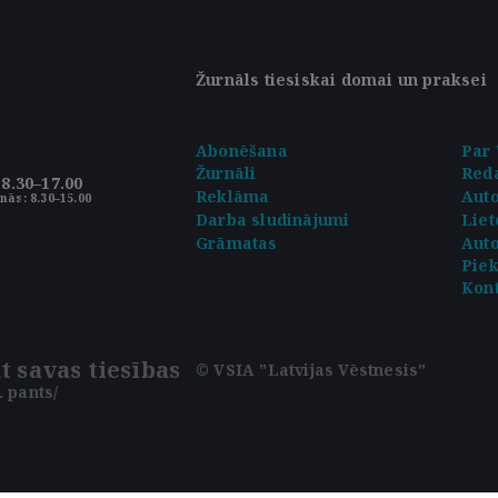
Žurnāls tiesiskai domai un praksei
Abonēšana
Par 
Žurnāli
Reda
8.30–17.00
Reklāma
Aut
nās: 8.30–15.00
Darba sludinājumi
Liet
Grāmatas
Auto
Pie
Kont
t savas tiesības
© VSIA "Latvijas Vēstnesis"
 pants/