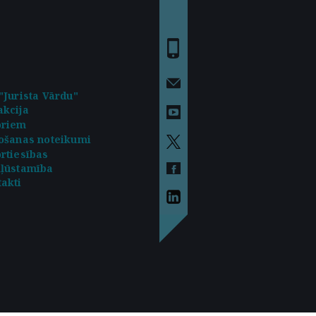
"Jurista Vārdu"
kcija
oriem
ošanas noteikumi
rtiesības
kļūstamība
akti