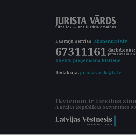
Lasītāju serviss
:
abonenti@lv.lv
67311161
darbdienās: 
pirmssvētku die
Klientu pieņemšana klātienē
Redakcija:
juristavards@lv.lv
Ikvienam ir tiesības zinā
/Latvijas Republikas Satversmes 90.