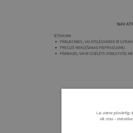
NAV AT
IETEIKUMI:
PĀRLIECINIES, VAI ATSLĒGVĀRDS IR UZRAKS
PRECIZĒ MEKLĒŠANAS PIEPRASĪJUMU.
PĀRBAUDI, VAI IR IZVĒLĒTS ATBILSTOŠS 
Lai vietne pilnvērtīg
vēl citas – statisti