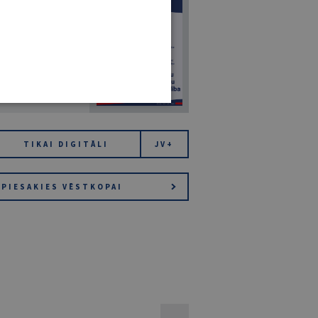
7
14. JŪLIJS 2026
NR 7 (1425)
TIKAI DIGITĀLI
JV+
PIESAKIES VĒSTKOPAI