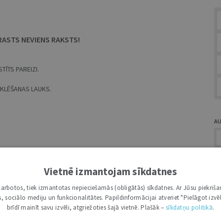
RASTS NEVIENS RAKSTS!
TĪTS PAREIZI.
MEKLĒŠANAS LAUKS.
A
Vietnē izmantojam sīkdatnes
i darbotos, tiek izmantotas nepieciešamās (obligātās) sīkdatnes. Ar Jūsu piekriša
Ž
kas, sociālo mediju un funkcionalitātes. Papildinformācijai atveriet "Pielāgot izvēl
brīdī mainīt savu izvēli, atgriežoties šajā vietnē. Plašāk –
sīkdatņu politikā
.