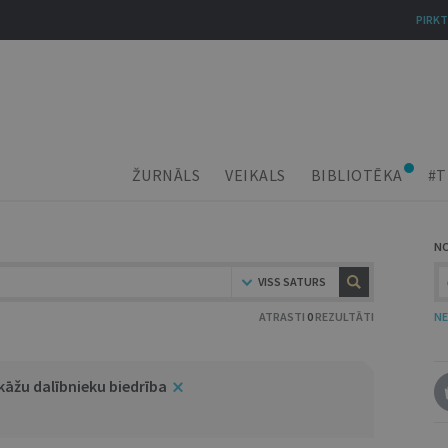
PIRKT
ŽURNĀLS
VEIKALS
BIBLIOTĒKA
#T
N
VISS SATURS
ATRASTI
0
REZULTĀTI
NE
kāžu dalībnieku biedrība