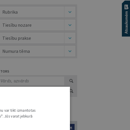
Rubrika
Tiesību nozare
Tiesību prakse
Numura tēma
UTORS
nu var tikt izmantotas
URNĀLU KATALOGS /
VISI ŽURNĀLI
i". Jūs varat jebkurā