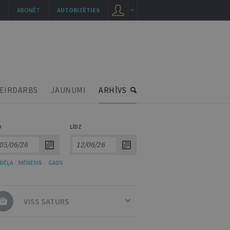
ABONĒT
AUTORIZĒTIES
EIRDARBS
JAUNUMI
ARHĪVS
O
LĪDZ
DĒĻA
/
MĒNESIS
/
GADS
VISS SATURS