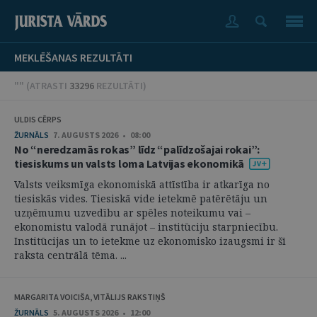
MEKLĒŠANAS REZULTĀTI
"" (
ATRASTI
33296
REZULTĀTI
)
ULDIS CĒRPS
ŽURNĀLS
7. AUGUSTS 2026 • 08:00
No “neredzamās rokas” līdz “palīdzošajai rokai”:
tiesiskums un valsts loma Latvijas ekonomikā
Valsts veiksmīga ekonomiskā attīstība ir atkarīga no
tiesiskās vides. Tiesiskā vide ietekmē patērētāju un
uzņēmumu uzvedību ar spēles noteikumu vai –
ekonomistu valodā runājot – institūciju starpniecību.
Institūcijas un to ietekme uz ekonomisko izaugsmi ir šī
raksta centrālā tēma. ...
MARGARITA VOICIŠA, VITĀLIJS RAKSTIŅŠ
ŽURNĀLS
5. AUGUSTS 2026 • 12:00