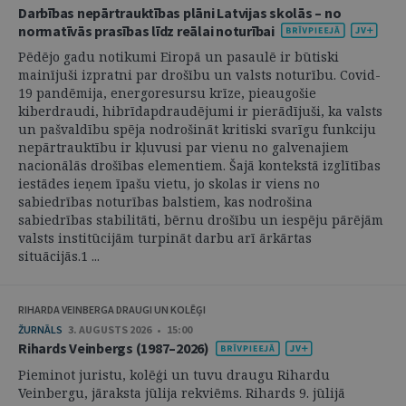
Darbības nepārtrauktības plāni Latvijas skolās – no
normatīvās prasības līdz reālai noturībai
Pēdējo gadu notikumi Eiropā un pasaulē ir būtiski
mainījuši izpratni par drošību un valsts noturību. Covid-
19 pandēmija, energoresursu krīze, pieaugošie
kiberdraudi, hibrīdapdraudējumi ir pierādījuši, ka valsts
un pašvaldību spēja nodrošināt kritiski svarīgu funkciju
nepārtrauktību ir kļuvusi par vienu no galvenajiem
nacionālās drošības elementiem. Šajā kontekstā izglītības
iestādes ieņem īpašu vietu, jo skolas ir viens no
sabiedrības noturības balstiem, kas nodrošina
sabiedrības stabilitāti, bērnu drošību un iespēju pārējām
valsts institūcijām turpināt darbu arī ārkārtas
situācijās.1 ...
RIHARDA VEINBERGA DRAUGI UN KOLĒĢI
ŽURNĀLS
3. AUGUSTS 2026 • 15:00
Rihards Veinbergs (1987–2026)
Pieminot juristu, kolēģi un tuvu draugu Rihardu
Veinbergu, jāraksta jūlija rekviēms. Rihards 9. jūlijā