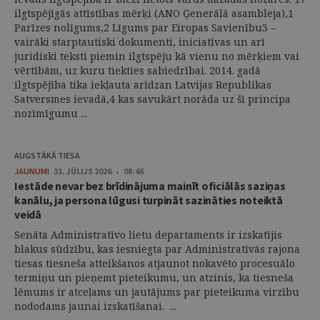
ilgtspējīgās attīstības mērķi (ANO Ģenerālā asambleja),1
Parīzes nolīgums,2 Līgums par Eiropas Savienību3 –
vairāki starptautiski dokumenti, iniciatīvas un arī
juridiski teksti piemin ilgtspēju kā vienu no mērķiem vai
vērtībām, uz kuru tiekties sabiedrībai. 2014. gadā
ilgtspējība tika iekļauta arīdzan Latvijas Republikas
Satversmes ievadā,4 kas savukārt norāda uz šī principa
nozīmīgumu ...
AUGSTĀKĀ TIESA
JAUNUMI
31. JŪLIJS 2026 • 08:46
Iestāde nevar bez brīdinājuma mainīt oficiālās saziņas
kanālu, ja persona lūgusi turpināt sazināties noteiktā
veidā
Senāta Administratīvo lietu departaments ir izskatījis
blakus sūdzību, kas iesniegta par Administratīvās rajona
tiesas tiesneša atteikšanos atjaunot nokavēto procesuālo
termiņu un pieņemt pieteikumu, un atzinis, ka tiesneša
lēmums ir atceļams un jautājums par pieteikuma virzību
nododams jaunai izskatīšanai. ...