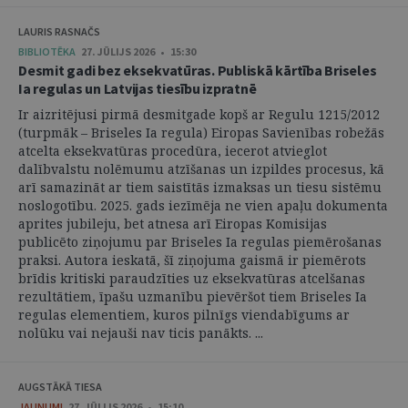
LAURIS RASNAČS
BIBLIOTĒKA
27. JŪLIJS 2026 • 15:30
Desmit gadi bez eksekvatūras. Publiskā kārtība Briseles
Ia regulas un Latvijas tiesību izpratnē
Ir aizritējusi pirmā desmitgade kopš ar Regulu 1215/2012
(turpmāk – Briseles Ia regula) Eiropas Savienības robežās
atcelta eksekvatūras procedūra, iecerot atvieglot
dalībvalstu nolēmumu atzīšanas un izpildes procesus, kā
arī samazināt ar tiem saistītās izmaksas un tiesu sistēmu
noslogotību. 2025. gads iezīmēja ne vien apaļu dokumenta
aprites jubileju, bet atnesa arī Eiropas Komisijas
publicēto ziņojumu par Briseles Ia regulas piemērošanas
praksi. Autora ieskatā, šī ziņojuma gaismā ir piemērots
brīdis kritiski paraudzīties uz eksekvatūras atcelšanas
rezultātiem, īpašu uzmanību pievēršot tiem Briseles Ia
regulas elementiem, kuros pilnīgs viendabīgums ar
nolūku vai nejauši nav ticis panākts. ...
AUGSTĀKĀ TIESA
JAUNUMI
27. JŪLIJS 2026 • 15:10