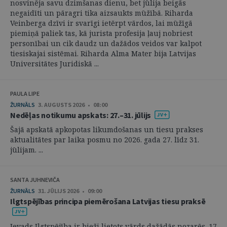
nosvinēja savu dzimšanas dienu, bet jūlija beigās
negaidīti un pāragri tika aizsaukts mūžībā. Riharda
Veinberga dzīvi ir svarīgi ietērpt vārdos, lai mūžīgā
piemiņā paliek tas, kā jurista profesija ļauj nobriest
personībai un cik daudz un dažādos veidos var kalpot
tiesiskajai sistēmai. Riharda Alma Mater bija Latvijas
Universitātes Juridiskā ...
PAULA LIPE
ŽURNĀLS
3. AUGUSTS 2026 • 08:00
Nedēļas notikumu apskats: 27.–31. jūlijs
Šajā apskatā apkopotas likumdošanas un tiesu prakses
aktualitātes par laika posmu no 2026. gada 27. līdz 31.
jūlijam. ...
SANTA JUHNEVIČA
ŽURNĀLS
31. JŪLIJS 2026 • 09:00
Ilgtspējības principa piemērošana Latvijas tiesu praksē
Ievads Ilgtspējība ir bieži lietots vārds dažādās nozarēs. 17