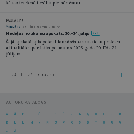
kā tas ietekmē tiesību piemērošanu. ...
PAULA LIPE
ŽURNĀLS
27. JŪLIJS 2026 • 08:00
Nedēļas notikumu apskats: 20.–24. jūlijs
Šajā apskatā apkopotas likumdošanas un tiesu prakses
aktualitātes par laika posmu no 2026. gada 20. līdz 24.
jūlijam. ...
RĀDĪT VĒL /
33281
AUTORU KATALOGS
A
Ā
B
C
Č
D
E
Ē
F
G
Ģ
H
I
J
K
Ķ
L
Ļ
M
N
Ņ
O
P
R
S
Š
T
U
Ū
V
Z
Ž