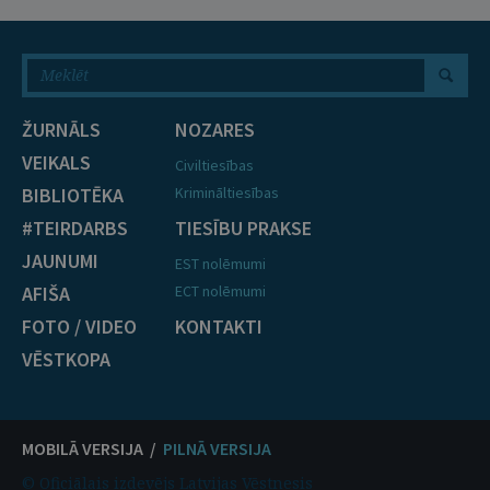
ŽURNĀLS
NOZARES
VEIKALS
Civiltiesības
BIBLIOTĒKA
Krimināltiesības
#TEIRDARBS
TIESĪBU PRAKSE
JAUNUMI
EST nolēmumi
AFIŠA
ECT nolēmumi
FOTO / VIDEO
KONTAKTI
VĒSTKOPA
MOBILĀ VERSIJA /
PILNĀ VERSIJA
© Oficiālais izdevējs Latvijas Vēstnesis