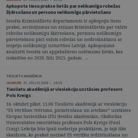
Apkopota tiesu prakse lietās par nelikumīgu robežas
šķērsošanu un personu nelikumīgu pārvietošanu
Senāta Krimināllietu departaments ir apkopojis tiesu
praksi, secinājumus un atziņas krimināllietās par valsts
robežas nelikumīgu šķērsošanu, personu nelikumīgu
pārvietošanu pāri valsts robežai un nodrošināšanu ar
iespēju nelikumīgi uzturēties Latvijā. Apkopojumā
analizēti Senāta un apgabaltiesu nolēmumi lietās, kas
izskatītas no 2020. līdz 2025. gadam. ...
TIESLIETU AKADĒMIJA
JAUNUMI
27. JŪLIJS 2026 • 14:53
Tieslietu akadēmijā ar vieslekciju uzstāsies profesors
Pols Kreigs
16. oktobrī plkst. 11.00 Tieslietu akadēmijā ar vieslekciju
“ES vērtības: tvērums, piemērošana un ietekme” uzstāsies
Eiropas Savienības (ES) tiesību akadēmiķis, Oksfordas
Universitātes emeritētais profesors Pols Kreigs (Paul
Craig). Lekcija būs īpaši noderīga praktiķiem, jo tajā tiks
skaidrots, ko praksē nozīmē ES vērtību iedzīvināšana un