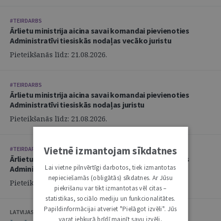
#TEIRDARBS
Ārlietu ministrija aicina savai komandai pievienoties
Administratīvi tiesiskās nodaļas vecāko juristu
Pieteikšanās līdz: 21.08.2026.
#TEIRDARBS
Ārlietu ministrija aicina savai komandai pievienoties
Administratīvi tiesiskās nodaļas juristu
Pieteikšanās līdz: 21.08.2026.
Vietnē izmantojam sīkdatnes
#TEIRDARBS
Ārlietu ministrija aicina savai komandai pievienoties
Lai vietne pilnvērtīgi darbotos, tiek izmantotas
Administratīvi tiesiskās nodaļas juristu
nepieciešamās (obligātās) sīkdatnes. Ar Jūsu
Pieteikšanās līdz: 21.08.2026.
piekrišanu var tikt izmantotas vēl citas –
statistikas, sociālo mediju un funkcionalitātes.
Papildinformācijai atveriet "Pielāgot izvēli". Jūs
LATVIJAS ZVĒRINĀTU ADVOKĀTU PADOME
varat jebkurā brīdī mainīt savu izvēli,