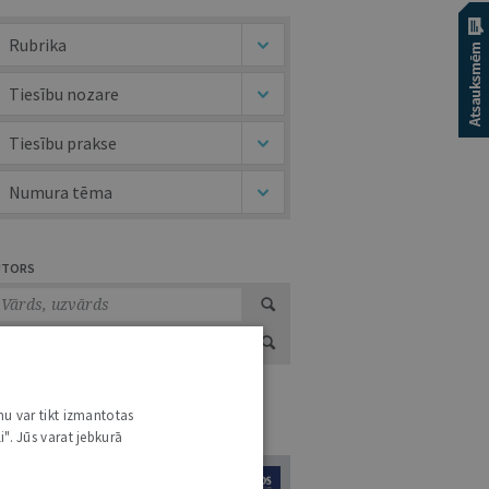
Rubrika
Tiesību nozare
Tiesību prakse
Numura tēma
UTORS
nu var tikt izmantotas
URNĀLU KATALOGS /
VISI ŽURNĀLI
i". Jūs varat jebkurā