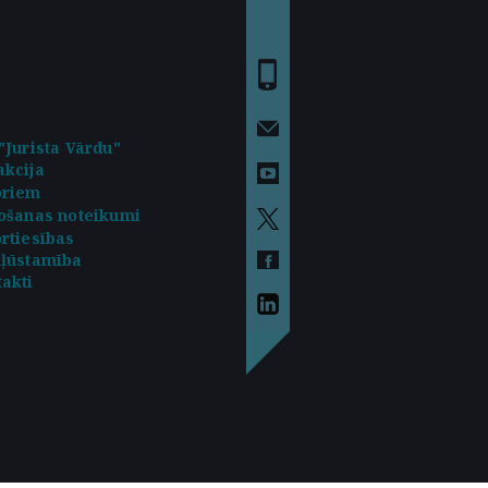
"Jurista Vārdu"
kcija
oriem
ošanas noteikumi
rtiesības
kļūstamība
akti