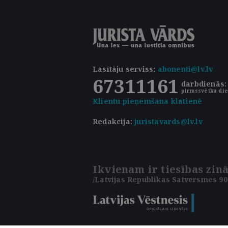
Lasītāju serviss
:
abonenti@lv.lv
67311161
darbdienās: 
pirmssvētku die
Klientu pieņemšana klātienē
Redakcija:
juristavards@lv.lv
Ikvienam ir tiesības zinā
/Latvijas Republikas Satversmes 90.