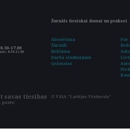
Žurnāls tiesiskai domai un praksei
Abonēšana
Par 
Žurnāli
Reda
8.30–17.00
Reklāma
Aut
nās: 8.30–15.00
Darba sludinājumi
Liet
Grāmatas
Auto
Pie
Kont
t savas tiesības
© VSIA "Latvijas Vēstnesis"
 pants/