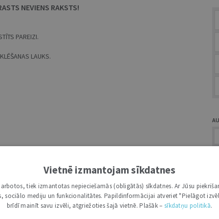
RASTS NEVIENS RAKSTS!
TĪTS PAREIZI.
MEKLĒŠANAS LAUKS.
A
Vietnē izmantojam sīkdatnes
i darbotos, tiek izmantotas nepieciešamās (obligātās) sīkdatnes. Ar Jūsu piekriša
Ž
kas, sociālo mediju un funkcionalitātes. Papildinformācijai atveriet "Pielāgot izvēl
brīdī mainīt savu izvēli, atgriežoties šajā vietnē. Plašāk –
sīkdatņu politikā
.