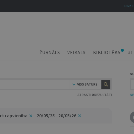
PIRKT
ŽURNĀLS
VEIKALS
BIBLIOTĒKA
#T
N
VISS SATURS
ATRASTI
0
REZULTĀTI
NE
ntu apvienība
20/05/25 - 20/05/26