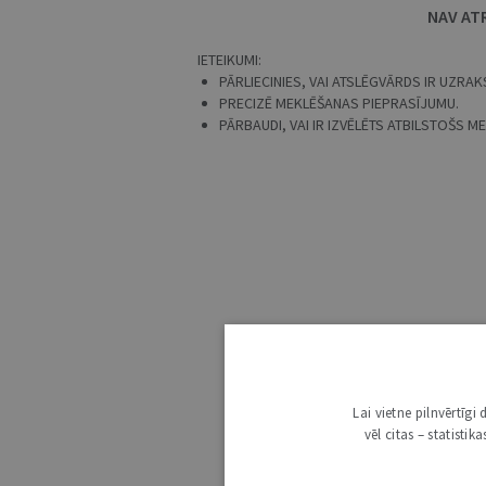
NAV AT
IETEIKUMI:
PĀRLIECINIES, VAI ATSLĒGVĀRDS IR UZRAKS
PRECIZĒ MEKLĒŠANAS PIEPRASĪJUMU.
PĀRBAUDI, VAI IR IZVĒLĒTS ATBILSTOŠS 
Lai vietne pilnvērtīg
vēl citas – statisti