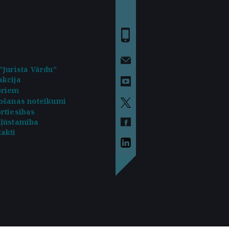
"Jurista Vārdu"
kcija
oriem
ošanas noteikumi
rtiesības
kļūstamība
akti