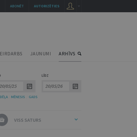
ABONĒT
AUTORIZĒTIES
EIRDARBS
JAUNUMI
ARHĪVS
O
LĪDZ
DĒĻA
/
MĒNESIS
/
GADS
VISS SATURS