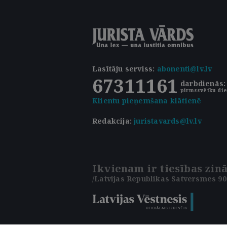
Lasītāju serviss
:
abonenti@lv.lv
67311161
darbdienās: 
pirmssvētku die
Klientu pieņemšana klātienē
Redakcija:
juristavards@lv.lv
Ikvienam ir tiesības zinā
/Latvijas Republikas Satversmes 90.