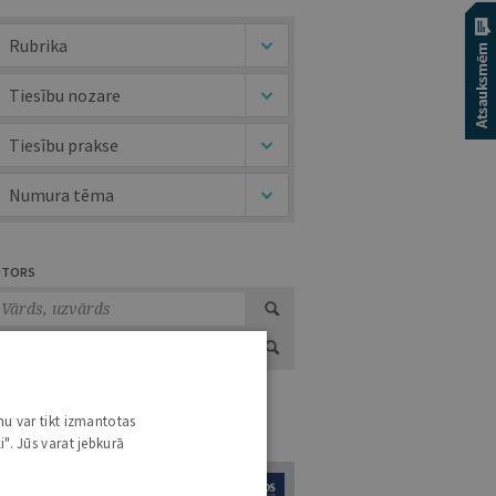
Rubrika
Tiesību nozare
Tiesību prakse
Numura tēma
UTORS
nu var tikt izmantotas
URNĀLU KATALOGS /
VISI ŽURNĀLI
i". Jūs varat jebkurā