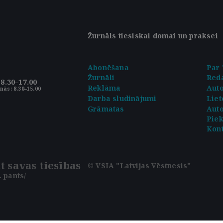
Žurnāls tiesiskai domai un praksei
Abonēšana
Par 
Žurnāli
Reda
8.30–17.00
Reklāma
Aut
nās: 8.30–15.00
Darba sludinājumi
Liet
Grāmatas
Auto
Pie
Kont
t savas tiesības
© VSIA "Latvijas Vēstnesis"
 pants/