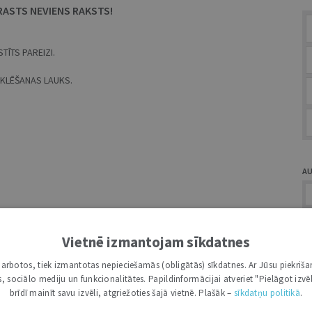
RASTS NEVIENS RAKSTS!
TĪTS PAREIZI.
MEKLĒŠANAS LAUKS.
A
Vietnē izmantojam sīkdatnes
i darbotos, tiek izmantotas nepieciešamās (obligātās) sīkdatnes. Ar Jūsu piekriša
Ž
kas, sociālo mediju un funkcionalitātes. Papildinformācijai atveriet "Pielāgot izvēl
brīdī mainīt savu izvēli, atgriežoties šajā vietnē. Plašāk –
sīkdatņu politikā
.