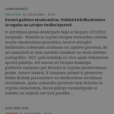
LAURIS RASNAČS
BIBLIOTĒKA
27. JŪLIJS 2026 • 15:30
Desmit gadi bez eksekvatūras. Publiskā kārtība Briseles
Ia regulas un Latvijas tiesību izpratnē
Ir aizritējusi pirmā desmitgade kopš ar Regulu 1215/2012
(turpmāk – Briseles Ia regula) Eiropas Savienības robežās
atcelta eksekvatūras procedūra, iecerot atvieglot
dalībvalstu nolēmumu atzīšanas un izpildes procesus, kā
arī samazināt ar tiem saistītās izmaksas un tiesu sistēmu
noslogotību. 2025. gads iezīmēja ne vien apaļu dokumenta
aprites jubileju, bet atnesa arī Eiropas Komisijas
publicēto ziņojumu par Briseles Ia regulas piemērošanas
praksi. Autora ieskatā, šī ziņojuma gaismā ir piemērots
brīdis kritiski paraudzīties uz eksekvatūras atcelšanas
rezultātiem, īpašu uzmanību pievēršot tiem Briseles Ia
regulas elementiem, kuros pilnīgs viendabīgums ar
nolūku vai nejauši nav ticis panākts. ...
AUGSTĀKĀ TIESA
JAUNUMI
27. JŪLIJS 2026 • 15:10