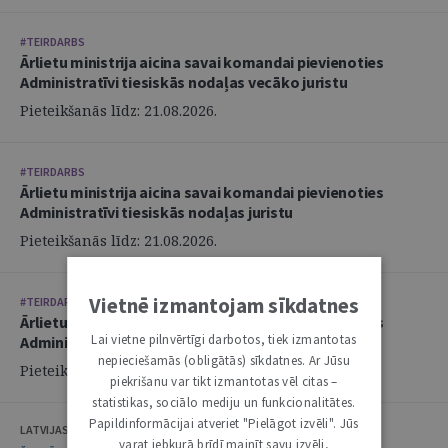
#TEIRDARBS
Ārlietu ministrija aicina savai komandai pievienoties
Administratīvi tiesiskās nodaļas vecāko juristu
Pieteikšanās līdz: 21.08.2026.
#TEIRDARBS
Ārlietu ministrija aicina savai komandai pievienoties
Administratīvi tiesiskās nodaļas juristu
Pieteikšanās līdz: 21.08.2026.
Vietnē izmantojam sīkdatnes
#TEIRDARBS
Ārlietu ministrija aicina savai komandai pievienoties
Lai vietne pilnvērtīgi darbotos, tiek izmantotas
Administratīvi tiesiskās nodaļas juristu
nepieciešamās (obligātās) sīkdatnes. Ar Jūsu
Pieteikšanās līdz: 21.08.2026.
piekrišanu var tikt izmantotas vēl citas –
statistikas, sociālo mediju un funkcionalitātes.
Papildinformācijai atveriet "Pielāgot izvēli". Jūs
LATVIJAS ZVĒRINĀTU ADVOKĀTU PADOME
varat jebkurā brīdī mainīt savu izvēli,