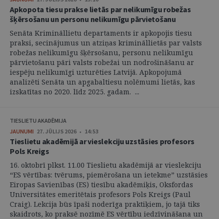
Apkopota tiesu prakse lietās par nelikumīgu robežas
šķērsošanu un personu nelikumīgu pārvietošanu
Senāta Krimināllietu departaments ir apkopojis tiesu
praksi, secinājumus un atziņas krimināllietās par valsts
robežas nelikumīgu šķērsošanu, personu nelikumīgu
pārvietošanu pāri valsts robežai un nodrošināšanu ar
iespēju nelikumīgi uzturēties Latvijā. Apkopojumā
analizēti Senāta un apgabaltiesu nolēmumi lietās, kas
izskatītas no 2020. līdz 2025. gadam. ...
TIESLIETU AKADĒMIJA
JAUNUMI
27. JŪLIJS 2026 • 14:53
Tieslietu akadēmijā ar vieslekciju uzstāsies profesors
Pols Kreigs
16. oktobrī plkst. 11.00 Tieslietu akadēmijā ar vieslekciju
“ES vērtības: tvērums, piemērošana un ietekme” uzstāsies
Eiropas Savienības (ES) tiesību akadēmiķis, Oksfordas
Universitātes emeritētais profesors Pols Kreigs (Paul
Craig). Lekcija būs īpaši noderīga praktiķiem, jo tajā tiks
skaidrots, ko praksē nozīmē ES vērtību iedzīvināšana un