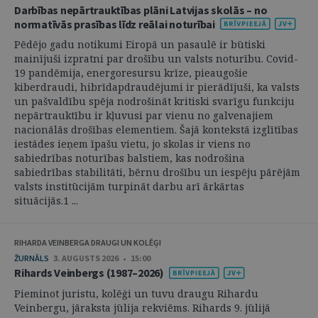
Darbības nepārtrauktības plāni Latvijas skolās – no
normatīvās prasības līdz reālai noturībai
Pēdējo gadu notikumi Eiropā un pasaulē ir būtiski
mainījuši izpratni par drošību un valsts noturību. Covid-
19 pandēmija, energoresursu krīze, pieaugošie
kiberdraudi, hibrīdapdraudējumi ir pierādījuši, ka valsts
un pašvaldību spēja nodrošināt kritiski svarīgu funkciju
nepārtrauktību ir kļuvusi par vienu no galvenajiem
nacionālās drošības elementiem. Šajā kontekstā izglītības
iestādes ieņem īpašu vietu, jo skolas ir viens no
sabiedrības noturības balstiem, kas nodrošina
sabiedrības stabilitāti, bērnu drošību un iespēju pārējām
valsts institūcijām turpināt darbu arī ārkārtas
situācijās.1 ...
RIHARDA VEINBERGA DRAUGI UN KOLĒĢI
ŽURNĀLS
3. AUGUSTS 2026 • 15:00
Rihards Veinbergs (1987–2026)
Pieminot juristu, kolēģi un tuvu draugu Rihardu
Veinbergu, jāraksta jūlija rekviēms. Rihards 9. jūlijā