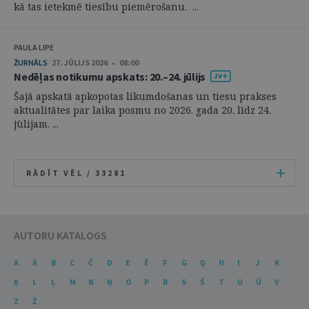
kā tas ietekmē tiesību piemērošanu. ...
PAULA LIPE
ŽURNĀLS
27. JŪLIJS 2026 • 08:00
Nedēļas notikumu apskats: 20.–24. jūlijs
Šajā apskatā apkopotas likumdošanas un tiesu prakses
aktualitātes par laika posmu no 2026. gada 20. līdz 24.
jūlijam. ...
RĀDĪT VĒL /
33281
AUTORU KATALOGS
A
Ā
B
C
Č
D
E
Ē
F
G
Ģ
H
I
J
K
Ķ
L
Ļ
M
N
Ņ
O
P
R
S
Š
T
U
Ū
V
Z
Ž