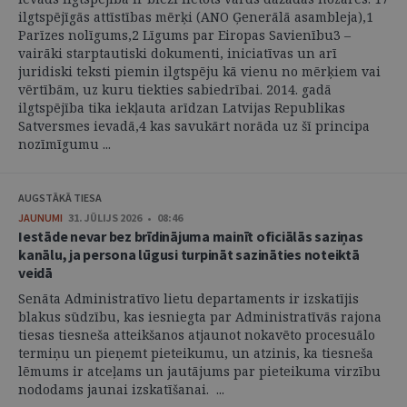
ilgtspējīgās attīstības mērķi (ANO Ģenerālā asambleja),1
Parīzes nolīgums,2 Līgums par Eiropas Savienību3 –
vairāki starptautiski dokumenti, iniciatīvas un arī
juridiski teksti piemin ilgtspēju kā vienu no mērķiem vai
vērtībām, uz kuru tiekties sabiedrībai. 2014. gadā
ilgtspējība tika iekļauta arīdzan Latvijas Republikas
Satversmes ievadā,4 kas savukārt norāda uz šī principa
nozīmīgumu ...
AUGSTĀKĀ TIESA
JAUNUMI
31. JŪLIJS 2026 • 08:46
Iestāde nevar bez brīdinājuma mainīt oficiālās saziņas
kanālu, ja persona lūgusi turpināt sazināties noteiktā
veidā
Senāta Administratīvo lietu departaments ir izskatījis
blakus sūdzību, kas iesniegta par Administratīvās rajona
tiesas tiesneša atteikšanos atjaunot nokavēto procesuālo
termiņu un pieņemt pieteikumu, un atzinis, ka tiesneša
lēmums ir atceļams un jautājums par pieteikuma virzību
nododams jaunai izskatīšanai. ...