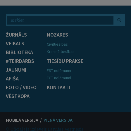
ŽURNĀLS
NOZARES
VEIKALS
Civiltiesības
BIBLIOTĒKA
Krimināltiesības
#TEIRDARBS
TIESĪBU PRAKSE
JAUNUMI
EST nolēmumi
AFIŠA
ECT nolēmumi
FOTO / VIDEO
KONTAKTI
VĒSTKOPA
MOBILĀ VERSIJA /
PILNĀ VERSIJA
© Oficiālais izdevējs Latvijas Vēstnesis