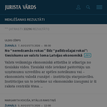
MEKLĒŠANAS REZULTĀTI
"" (
ATRASTI
33296
REZULTĀTI
)
ULDIS CĒRPS
ŽURNĀLS
7. AUGUSTS 2026 • 08:00
No “neredzamās rokas” līdz “palīdzošajai rokai”:
tiesiskums un valsts loma Latvijas ekonomikā
Valsts veiksmīga ekonomiskā attīstība ir atkarīga no
tiesiskās vides. Tiesiskā vide ietekmē patērētāju un
uzņēmumu uzvedību ar spēles noteikumu vai –
ekonomistu valodā runājot – institūciju starpniecību.
Institūcijas un to ietekme uz ekonomisko izaugsmi ir šī
raksta centrālā tēma. ...
MARGARITA VOICIŠA, VITĀLIJS RAKSTIŅŠ
ŽURNĀLS
5. AUGUSTS 2026 • 12:00