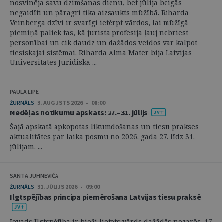
nosvinēja savu dzimšanas dienu, bet jūlija beigās
negaidīti un pāragri tika aizsaukts mūžībā. Riharda
Veinberga dzīvi ir svarīgi ietērpt vārdos, lai mūžīgā
piemiņā paliek tas, kā jurista profesija ļauj nobriest
personībai un cik daudz un dažādos veidos var kalpot
tiesiskajai sistēmai. Riharda Alma Mater bija Latvijas
Universitātes Juridiskā ...
PAULA LIPE
ŽURNĀLS
3. AUGUSTS 2026 • 08:00
Nedēļas notikumu apskats: 27.–31. jūlijs
Šajā apskatā apkopotas likumdošanas un tiesu prakses
aktualitātes par laika posmu no 2026. gada 27. līdz 31.
jūlijam. ...
SANTA JUHNEVIČA
ŽURNĀLS
31. JŪLIJS 2026 • 09:00
Ilgtspējības principa piemērošana Latvijas tiesu praksē
Ievads Ilgtspējība ir bieži lietots vārds dažādās nozarēs. 17