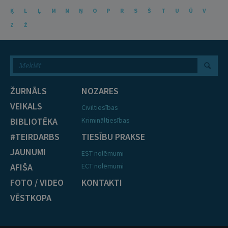
Ķ
L
Ļ
M
N
Ņ
O
P
R
S
Š
T
U
Ū
V
Z
Ž
ŽURNĀLS
NOZARES
VEIKALS
Civiltiesības
BIBLIOTĒKA
Krimināltiesības
#TEIRDARBS
TIESĪBU PRAKSE
JAUNUMI
EST nolēmumi
AFIŠA
ECT nolēmumi
FOTO / VIDEO
KONTAKTI
VĒSTKOPA