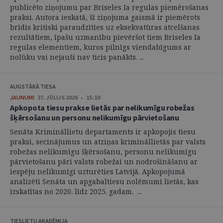
publicēto ziņojumu par Briseles Ia regulas piemērošanas
praksi. Autora ieskatā, šī ziņojuma gaismā ir piemērots
brīdis kritiski paraudzīties uz eksekvatūras atcelšanas
rezultātiem, īpašu uzmanību pievēršot tiem Briseles Ia
regulas elementiem, kuros pilnīgs viendabīgums ar
nolūku vai nejauši nav ticis panākts. ...
AUGSTĀKĀ TIESA
JAUNUMI
27. JŪLIJS 2026 • 15:10
Apkopota tiesu prakse lietās par nelikumīgu robežas
šķērsošanu un personu nelikumīgu pārvietošanu
Senāta Krimināllietu departaments ir apkopojis tiesu
praksi, secinājumus un atziņas krimināllietās par valsts
robežas nelikumīgu šķērsošanu, personu nelikumīgu
pārvietošanu pāri valsts robežai un nodrošināšanu ar
iespēju nelikumīgi uzturēties Latvijā. Apkopojumā
analizēti Senāta un apgabaltiesu nolēmumi lietās, kas
izskatītas no 2020. līdz 2025. gadam. ...
TIESLIETU AKADĒMIJA