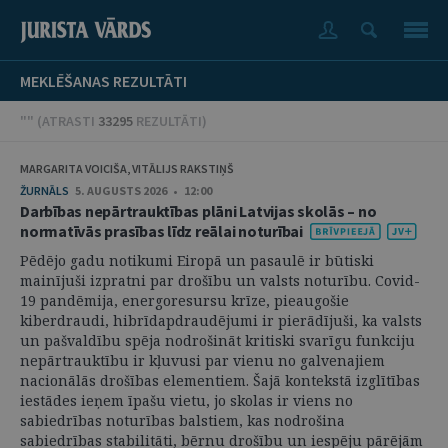
MEKLĒŠANAS REZULTĀTI
"" (
ATRASTI
33295
REZULTĀTI
)
MARGARITA VOICIŠA, VITĀLIJS RAKSTIŅŠ
ŽURNĀLS
5. AUGUSTS 2026 • 12:00
Darbības nepārtrauktības plāni Latvijas skolās – no
normatīvās prasības līdz reālai noturībai
Pēdējo gadu notikumi Eiropā un pasaulē ir būtiski
mainījuši izpratni par drošību un valsts noturību. Covid-
19 pandēmija, energoresursu krīze, pieaugošie
kiberdraudi, hibrīdapdraudējumi ir pierādījuši, ka valsts
un pašvaldību spēja nodrošināt kritiski svarīgu funkciju
nepārtrauktību ir kļuvusi par vienu no galvenajiem
nacionālās drošības elementiem. Šajā kontekstā izglītības
iestādes ieņem īpašu vietu, jo skolas ir viens no
sabiedrības noturības balstiem, kas nodrošina
sabiedrības stabilitāti, bērnu drošību un iespēju pārējām