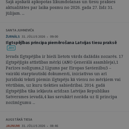
Šajā apskatā apkopotas likumdošanas un tiesu prakses
aktualitātes par laika posmu no 2026. gada 27. līdz 31.
jūlijam. ...
SANTA JUHNEVIČA
ŽURNĀLS
31. JŪLIJS 2026 • 09:00
Ilgtspējības principa piemērošana Latvijas tiesu praksē
Ievads Ilgtspējība ir bieži lietots vārds dažādās nozarēs. 17
ilgtspējīgās attīstības mērķi (ANO Ģenerālā asambleja),1
Parīzes nolīgums,2 Līgums par Eiropas Savienību3 –
vairāki starptautiski dokumenti, iniciatīvas un arī
juridiski teksti piemin ilgtspēju kā vienu no mērķiem vai
vērtībām, uz kuru tiekties sabiedrībai. 2014. gadā
ilgtspējība tika iekļauta arīdzan Latvijas Republikas
Satversmes ievadā,4 kas savukārt norāda uz šī principa
nozīmīgumu ...
AUGSTĀKĀ TIESA
JAUNUMI
31. JŪLIJS 2026 • 08:46