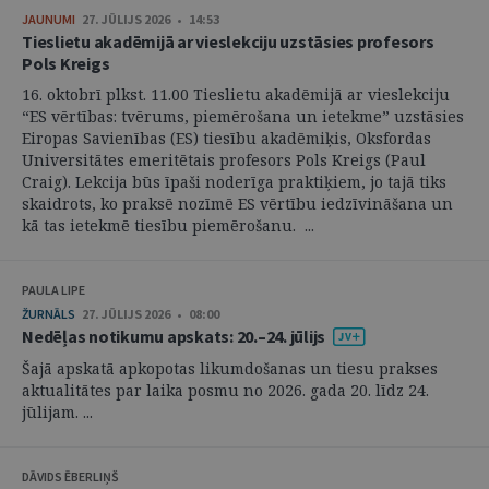
JAUNUMI
27. JŪLIJS 2026 • 14:53
Tieslietu akadēmijā ar vieslekciju uzstāsies profesors
Pols Kreigs
16. oktobrī plkst. 11.00 Tieslietu akadēmijā ar vieslekciju
“ES vērtības: tvērums, piemērošana un ietekme” uzstāsies
Eiropas Savienības (ES) tiesību akadēmiķis, Oksfordas
Universitātes emeritētais profesors Pols Kreigs (Paul
Craig). Lekcija būs īpaši noderīga praktiķiem, jo tajā tiks
skaidrots, ko praksē nozīmē ES vērtību iedzīvināšana un
kā tas ietekmē tiesību piemērošanu. ...
PAULA LIPE
ŽURNĀLS
27. JŪLIJS 2026 • 08:00
Nedēļas notikumu apskats: 20.–24. jūlijs
Šajā apskatā apkopotas likumdošanas un tiesu prakses
aktualitātes par laika posmu no 2026. gada 20. līdz 24.
jūlijam. ...
DĀVIDS ĒBERLIŅŠ