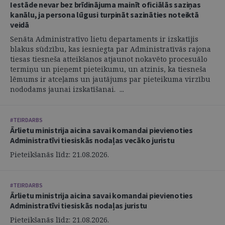
Iestāde nevar bez brīdinājuma mainīt oficiālās saziņas
kanālu, ja persona lūgusi turpināt sazināties noteiktā
veidā
Senāta Administratīvo lietu departaments ir izskatījis
blakus sūdzību, kas iesniegta par Administratīvās rajona
tiesas tiesneša atteikšanos atjaunot nokavēto procesuālo
termiņu un pieņemt pieteikumu, un atzinis, ka tiesneša
lēmums ir atceļams un jautājums par pieteikuma virzību
nododams jaunai izskatīšanai. ...
#TEIRDARBS
Ārlietu ministrija aicina savai komandai pievienoties
Administratīvi tiesiskās nodaļas vecāko juristu
Pieteikšanās līdz: 21.08.2026.
#TEIRDARBS
Ārlietu ministrija aicina savai komandai pievienoties
Administratīvi tiesiskās nodaļas juristu
Pieteikšanās līdz: 21.08.2026.