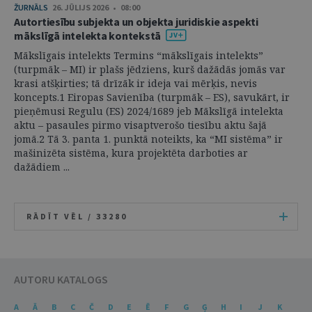
ŽURNĀLS
26. JŪLIJS 2026 • 08:00
Autortiesību subjekta un objekta juridiskie aspekti
mākslīgā intelekta kontekstā
Mākslīgais intelekts Termins “mākslīgais intelekts”
(turpmāk – MI) ir plašs jēdziens, kurš dažādās jomās var
krasi atšķirties; tā drīzāk ir ideja vai mērķis, nevis
koncepts.1 Eiropas Savienība (turpmāk – ES), savukārt, ir
pieņēmusi Regulu (ES) 2024/1689 jeb Mākslīgā intelekta
aktu – pasaules pirmo visaptverošo tiesību aktu šajā
jomā.2 Tā 3. panta 1. punktā noteikts, ka “MI sistēma” ir
mašinizēta sistēma, kura projektēta darboties ar
dažādiem ...
RĀDĪT VĒL /
33280
AUTORU KATALOGS
A
Ā
B
C
Č
D
E
Ē
F
G
Ģ
H
I
J
K