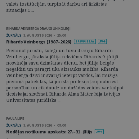
valsts institūcijām turpināt darbu arī ārkārtas
situācijās.1 ...
RIHARDA VEINBERGA DRAUGI UN KOLĒĢI
ŽURNĀLS
3. AUGUSTS 2026 • 15:00
Rihards Veinbergs (1987–2026)
Pieminot juristu, kolēģi un tuvu draugu Rihardu
Veinbergu, jāraksta jūlija rekviēms. Rihards 9. jūlijā
nosvinēja savu dzimšanas dienu, bet jūlija beigās
negaidīti un pāragri tika aizsaukts mūžībā. Riharda
Veinberga dzīvi ir svarīgi ietērpt vārdos, lai mūžīgā
piemiņā paliek tas, kā jurista profesija ļauj nobriest
personībai un cik daudz un dažādos veidos var kalpot
tiesiskajai sistēmai. Riharda Alma Mater bija Latvijas
Universitātes Juridiskā ...
PAULA LIPE
ŽURNĀLS
3. AUGUSTS 2026 • 08:00
Nedēļas notikumu apskats: 27.–31. jūlijs