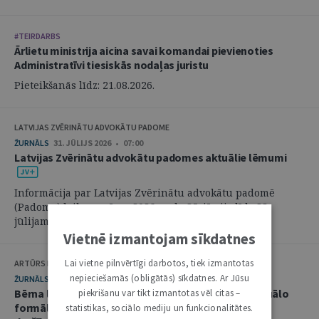
#TEIRDARBS
Ārlietu ministrija aicina savai komandai pievienoties
Administratīvi tiesiskās nodaļas juristu
Pieteikšanās līdz: 21.08.2026.
LATVIJAS ZVĒRINĀTU ADVOKĀTU PADOME
ŽURNĀLS
31. JŪLIJS 2026 • 07:00
Latvijas Zvērinātu advokātu padomes aktuālie lēmumi
Informācija par Latvijas Zvērinātu advokātu padomē
(Padome) laikposmā no 2026. gada 25. jūnija līdz 28.
jūlijam pieņemtajiem lēmumiem. ...
Vietnē izmantojam sīkdatnes
Lai vietne pilnvērtīgi darbotos, tiek izmantotas
ARTŪRS KURBATOVS, INGA KUDEIKINA, MARTA URBĀNE
nepieciešamās (obligātās) sīkdatnes. Ar Jūsu
ŽURNĀLS
29. JŪLIJS 2026 • 08:00
Bērna labākās intereses civilprocesā: starp procesuālo
piekrišanu var tikt izmantotas vēl citas –
formālismu un pienākumu nekavējoties reaģēt uz
statistikas, sociālo mediju un funkcionalitātes.