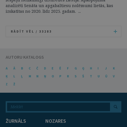
analizēti Senāta un apgabaltiesu nolēmumi lietās, kas
izskatītas no 2020. līdz 2025. gadam. ...
RĀDĪT VĒL /
33283
AUTORU KATALOGS
A
Ā
B
C
Č
D
E
Ē
F
G
Ģ
H
I
J
K
Ķ
L
Ļ
M
N
Ņ
O
P
R
S
Š
T
U
Ū
V
Z
Ž
ŽURNĀLS
NOZARES