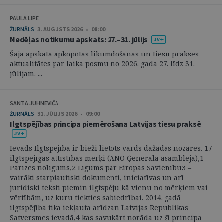
PAULA LIPE
ŽURNĀLS
3. AUGUSTS 2026 • 08:00
Nedēļas notikumu apskats: 27.–31. jūlijs
Šajā apskatā apkopotas likumdošanas un tiesu prakses
aktualitātes par laika posmu no 2026. gada 27. līdz 31.
jūlijam. ...
SANTA JUHNEVIČA
ŽURNĀLS
31. JŪLIJS 2026 • 09:00
Ilgtspējības principa piemērošana Latvijas tiesu praksē
Ievads Ilgtspējība ir bieži lietots vārds dažādās nozarēs. 17
ilgtspējīgās attīstības mērķi (ANO Ģenerālā asambleja),1
Parīzes nolīgums,2 Līgums par Eiropas Savienību3 –
vairāki starptautiski dokumenti, iniciatīvas un arī
juridiski teksti piemin ilgtspēju kā vienu no mērķiem vai
vērtībām, uz kuru tiekties sabiedrībai. 2014. gadā
ilgtspējība tika iekļauta arīdzan Latvijas Republikas
Satversmes ievadā,4 kas savukārt norāda uz šī principa