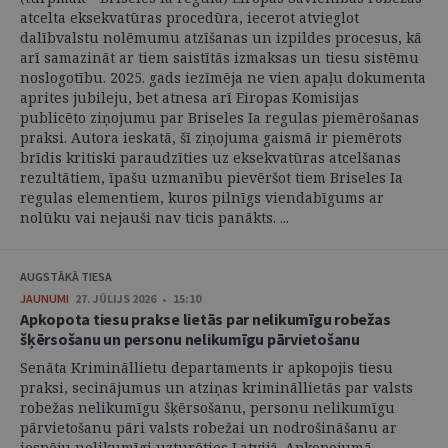
atcelta eksekvatūras procedūra, iecerot atvieglot
dalībvalstu nolēmumu atzīšanas un izpildes procesus, kā
arī samazināt ar tiem saistītās izmaksas un tiesu sistēmu
noslogotību. 2025. gads iezīmēja ne vien apaļu dokumenta
aprites jubileju, bet atnesa arī Eiropas Komisijas
publicēto ziņojumu par Briseles Ia regulas piemērošanas
praksi. Autora ieskatā, šī ziņojuma gaismā ir piemērots
brīdis kritiski paraudzīties uz eksekvatūras atcelšanas
rezultātiem, īpašu uzmanību pievēršot tiem Briseles Ia
regulas elementiem, kuros pilnīgs viendabīgums ar
nolūku vai nejauši nav ticis panākts. ...
AUGSTĀKĀ TIESA
JAUNUMI
27. JŪLIJS 2026 • 15:10
Apkopota tiesu prakse lietās par nelikumīgu robežas
šķērsošanu un personu nelikumīgu pārvietošanu
Senāta Krimināllietu departaments ir apkopojis tiesu
praksi, secinājumus un atziņas krimināllietās par valsts
robežas nelikumīgu šķērsošanu, personu nelikumīgu
pārvietošanu pāri valsts robežai un nodrošināšanu ar
iespēju nelikumīgi uzturēties Latvijā. Apkopojumā