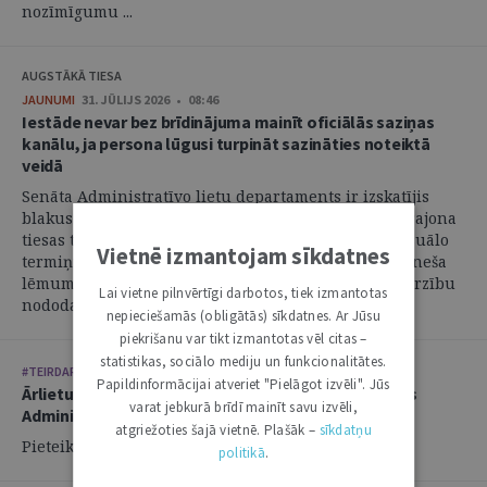
nozīmīgumu ...
AUGSTĀKĀ TIESA
JAUNUMI
31. JŪLIJS 2026 • 08:46
Iestāde nevar bez brīdinājuma mainīt oficiālās saziņas
kanālu, ja persona lūgusi turpināt sazināties noteiktā
veidā
Senāta Administratīvo lietu departaments ir izskatījis
blakus sūdzību, kas iesniegta par Administratīvās rajona
tiesas tiesneša atteikšanos atjaunot nokavēto procesuālo
Vietnē izmantojam sīkdatnes
termiņu un pieņemt pieteikumu, un atzinis, ka tiesneša
lēmums ir atceļams un jautājums par pieteikuma virzību
Lai vietne pilnvērtīgi darbotos, tiek izmantotas
nododams jaunai izskatīšanai. ...
nepieciešamās (obligātās) sīkdatnes. Ar Jūsu
piekrišanu var tikt izmantotas vēl citas –
statistikas, sociālo mediju un funkcionalitātes.
#TEIRDARBS
Papildinformācijai atveriet "Pielāgot izvēli". Jūs
Ārlietu ministrija aicina savai komandai pievienoties
varat jebkurā brīdī mainīt savu izvēli,
Administratīvi tiesiskās nodaļas vecāko juristu
atgriežoties šajā vietnē. Plašāk –
sīkdatņu
Pieteikšanās līdz: 21.08.2026.
politikā
.