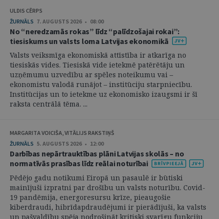
ULDIS CĒRPS
ŽURNĀLS
7. AUGUSTS 2026 • 08:00
No “neredzamās rokas” līdz “palīdzošajai rokai”:
tiesiskums un valsts loma Latvijas ekonomikā
Valsts veiksmīga ekonomiskā attīstība ir atkarīga no
tiesiskās vides. Tiesiskā vide ietekmē patērētāju un
uzņēmumu uzvedību ar spēles noteikumu vai –
ekonomistu valodā runājot – institūciju starpniecību.
Institūcijas un to ietekme uz ekonomisko izaugsmi ir šī
raksta centrālā tēma. ...
MARGARITA VOICIŠA, VITĀLIJS RAKSTIŅŠ
ŽURNĀLS
5. AUGUSTS 2026 • 12:00
Darbības nepārtrauktības plāni Latvijas skolās – no
normatīvās prasības līdz reālai noturībai
Pēdējo gadu notikumi Eiropā un pasaulē ir būtiski
mainījuši izpratni par drošību un valsts noturību. Covid-
19 pandēmija, energoresursu krīze, pieaugošie
kiberdraudi, hibrīdapdraudējumi ir pierādījuši, ka valsts
un pašvaldību spēja nodrošināt kritiski svarīgu funkciju