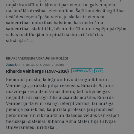
nepārtrauktību ir kļuvusi par vienu no galvenajiem
nacionālās drošības elementiem. Šajā kontekstā izglītības
iestādes ieņem īpašu vietu, jo skolas ir viens no
sabiedrības noturības balstiem, kas nodrošina
sabiedrības stabilitāti, bērnu drošību un iespēju pārējām
valsts institūcijām turpināt darbu arī ārkārtas
situācijās.1 ...
RIHARDA VEINBERGA DRAUGI UN KOLĒĢI
ŽURNĀLS
3. AUGUSTS 2026 • 15:00
Rihards Veinbergs (1987–2026)
Pieminot juristu, kolēģi un tuvu draugu Rihardu
Veinbergu, jāraksta jūlija rekviēms. Rihards 9. jūlijā
nosvinēja savu dzimšanas dienu, bet jūlija beigās
negaidīti un pāragri tika aizsaukts mūžībā. Riharda
Veinberga dzīvi ir svarīgi ietērpt vārdos, lai mūžīgā
piemiņā paliek tas, kā jurista profesija ļauj nobriest
personībai un cik daudz un dažādos veidos var kalpot
tiesiskajai sistēmai. Riharda Alma Mater bija Latvijas
Universitātes Juridiskā ...