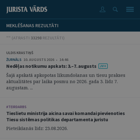
MEKLĒŠANAS REZULTĀTI
"" (
ATRASTI
33298
REZULTĀTI
)
ULDIS KRASTIŅŠ
ŽURNĀLS
10. AUGUSTS 2026 • 14:46
Nedēļas notikumu apskats: 3.–7. augusts
Šajā apskatā apkopotas likumdošanas un tiesu prakses
aktualitātes par laika posmu no 2026. gada 3. līdz 7.
augustam. ...
#TEIRDARBS
Tieslietu ministrija aicina savai komandai pievienoties
Tiesu sistēmas politikas departamenta juristu
Pieteikšanās līdz: 23.08.2026.