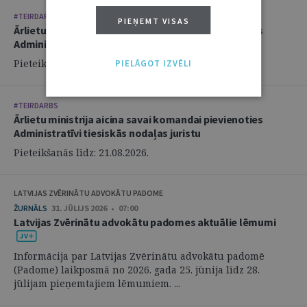
#TEIRDARBS
PIEŅEMT VISAS
Ārlietu ministrija aicina savai komandai pievienoties
Administratīvi tiesiskās nodaļas juristu
Pieteikšanās līdz: 21.08.2026.
PIELĀGOT IZVĒLI
#TEIRDARBS
Ārlietu ministrija aicina savai komandai pievienoties
Administratīvi tiesiskās nodaļas juristu
Pieteikšanās līdz: 21.08.2026.
LATVIJAS ZVĒRINĀTU ADVOKĀTU PADOME
ŽURNĀLS
31. JŪLIJS 2026 • 07:00
Latvijas Zvērinātu advokātu padomes aktuālie lēmumi
Informācija par Latvijas Zvērinātu advokātu padomē
(Padome) laikposmā no 2026. gada 25. jūnija līdz 28.
jūlijam pieņemtajiem lēmumiem. ...