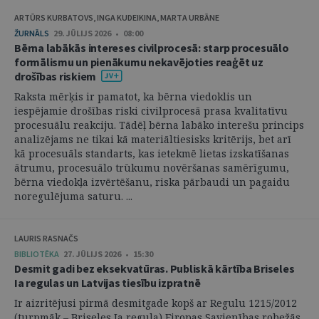
ARTŪRS KURBATOVS, INGA KUDEIKINA, MARTA URBĀNE
ŽURNĀLS
29. JŪLIJS 2026 • 08:00
Bērna labākās intereses civilprocesā: starp procesuālo
formālismu un pienākumu nekavējoties reaģēt uz
drošības riskiem
Raksta mērķis ir pamatot, ka bērna viedoklis un
iespējamie drošības riski civilprocesā prasa kvalitatīvu
procesuālu reakciju. Tādēļ bērna labāko interešu princips
analizējams ne tikai kā materiāltiesisks kritērijs, bet arī
kā procesuāls standarts, kas ietekmē lietas izskatīšanas
ātrumu, procesuālo trūkumu novēršanas samērīgumu,
bērna viedokļa izvērtēšanu, riska pārbaudi un pagaidu
noregulējuma saturu. ...
LAURIS RASNAČS
BIBLIOTĒKA
27. JŪLIJS 2026 • 15:30
Desmit gadi bez eksekvatūras. Publiskā kārtība Briseles
Ia regulas un Latvijas tiesību izpratnē
Ir aizritējusi pirmā desmitgade kopš ar Regulu 1215/2012
(turpmāk – Briseles Ia regula) Eiropas Savienības robežās