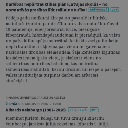
Darbības nepārtrauktības plāni Latvijas skolās – no
normatīvās prasības līdz reālai noturībai
Pēdējo gadu notikumi Eiropā un pasaulē ir būtiski
mainījuši izpratni par drošību un valsts noturību. Covid-
19 pandēmija, energoresursu krīze, pieaugošie
kiberdraudi, hibrīdapdraudējumi ir pierādījuši, ka valsts
un pašvaldību spēja nodrošināt kritiski svarīgu funkciju
nepārtrauktību ir kļuvusi par vienu no galvenajiem
nacionālās drošības elementiem. Šajā kontekstā izglītības
iestādes ieņem īpašu vietu, jo skolas ir viens no
sabiedrības noturības balstiem, kas nodrošina
sabiedrības stabilitāti, bērnu drošību un iespēju pārējām
valsts institūcijām turpināt darbu arī ārkārtas
situācijās.1 ...
RIHARDA VEINBERGA DRAUGI UN KOLĒĢI
ŽURNĀLS
3. AUGUSTS 2026 • 15:00
Rihards Veinbergs (1987–2026)
Pieminot juristu, kolēģi un tuvu draugu Rihardu
Veinbergu, jāraksta jūlija rekviēms. Rihards 9. jūlijā