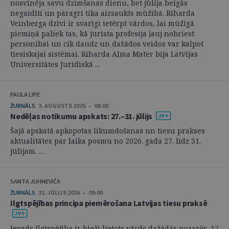
nosvinēja savu dzimšanas dienu, bet jūlija beigās
negaidīti un pāragri tika aizsaukts mūžībā. Riharda
Veinberga dzīvi ir svarīgi ietērpt vārdos, lai mūžīgā
piemiņā paliek tas, kā jurista profesija ļauj nobriest
personībai un cik daudz un dažādos veidos var kalpot
tiesiskajai sistēmai. Riharda Alma Mater bija Latvijas
Universitātes Juridiskā ...
PAULA LIPE
ŽURNĀLS
3. AUGUSTS 2026 • 08:00
Nedēļas notikumu apskats: 27.–31. jūlijs
Šajā apskatā apkopotas likumdošanas un tiesu prakses
aktualitātes par laika posmu no 2026. gada 27. līdz 31.
jūlijam. ...
SANTA JUHNEVIČA
ŽURNĀLS
31. JŪLIJS 2026 • 09:00
Ilgtspējības principa piemērošana Latvijas tiesu praksē
Ievads Ilgtspējība ir bieži lietots vārds dažādās nozarēs. 17