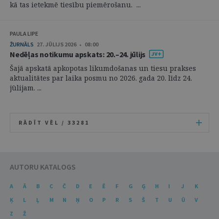
kā tas ietekmē tiesību piemērošanu. ...
PAULA LIPE
ŽURNĀLS
27. JŪLIJS 2026 • 08:00
Nedēļas notikumu apskats: 20.–24. jūlijs
Šajā apskatā apkopotas likumdošanas un tiesu prakses
aktualitātes par laika posmu no 2026. gada 20. līdz 24.
jūlijam. ...
RĀDĪT VĒL /
33281
AUTORU KATALOGS
A
Ā
B
C
Č
D
E
Ē
F
G
Ģ
H
I
J
K
Ķ
L
Ļ
M
N
Ņ
O
P
R
S
Š
T
U
Ū
V
Z
Ž