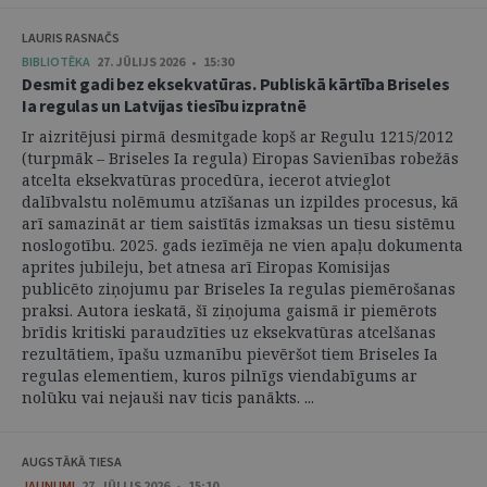
LAURIS RASNAČS
BIBLIOTĒKA
27. JŪLIJS 2026 • 15:30
Desmit gadi bez eksekvatūras. Publiskā kārtība Briseles
Ia regulas un Latvijas tiesību izpratnē
Ir aizritējusi pirmā desmitgade kopš ar Regulu 1215/2012
(turpmāk – Briseles Ia regula) Eiropas Savienības robežās
atcelta eksekvatūras procedūra, iecerot atvieglot
dalībvalstu nolēmumu atzīšanas un izpildes procesus, kā
arī samazināt ar tiem saistītās izmaksas un tiesu sistēmu
noslogotību. 2025. gads iezīmēja ne vien apaļu dokumenta
aprites jubileju, bet atnesa arī Eiropas Komisijas
publicēto ziņojumu par Briseles Ia regulas piemērošanas
praksi. Autora ieskatā, šī ziņojuma gaismā ir piemērots
brīdis kritiski paraudzīties uz eksekvatūras atcelšanas
rezultātiem, īpašu uzmanību pievēršot tiem Briseles Ia
regulas elementiem, kuros pilnīgs viendabīgums ar
nolūku vai nejauši nav ticis panākts. ...
AUGSTĀKĀ TIESA
JAUNUMI
27. JŪLIJS 2026 • 15:10