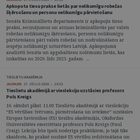
Apkopota tiesu prakse lietās par nelikumīgu robežas
šķērsošanu un personu nelikumīgu pārvietošanu
Senāta Krimināllietu departaments ir apkopojis tiesu
praksi, secinājumus un atziņas krimināllietās par valsts
robežas nelikumīgu šķērsošanu, personu nelikumīgu
pārvietošanu pāri valsts robežai un nodrošināšanu ar
iespēju nelikumīgi uzturēties Latvijā. Apkopojumā
analizēti Senāta un apgabaltiesu nolēmumi lietās, kas
izskatītas no 2020. līdz 2025. gadam. ...
TIESLIETU AKADĒMIJA
JAUNUMI
27. JŪLIJS 2026 • 14:53
Tieslietu akadēmijā ar vieslekciju uzstāsies profesors
Pols Kreigs
16. oktobrī plkst. 11.00 Tieslietu akadēmijā ar vieslekciju
“ES vērtības: tvērums, piemērošana un ietekme” uzstāsies
Eiropas Savienības (ES) tiesību akadēmiķis, Oksfordas
Universitātes emeritētais profesors Pols Kreigs (Paul
Craig). Lekcija būs īpaši noderīga praktiķiem, jo tajā tiks
skaidrots, ko praksē nozīmē ES vērtību iedzīvināšana un