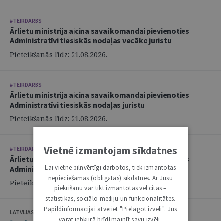
#TEIRDARBS
Ārlietu ministrija aicina savai komandai pievienoties
Administratīvi tiesiskās nodaļas vecāko juristu
Pieteikšanās līdz: 21.08.2026.
#TEIRDARBS
Ārlietu ministrija aicina savai komandai pievienoties
Administratīvi tiesiskās nodaļas juristu
Pieteikšanās līdz: 21.08.2026.
Vietnē izmantojam sīkdatnes
#TEIRDARBS
Ārlietu ministrija aicina savai komandai pievienoties
Lai vietne pilnvērtīgi darbotos, tiek izmantotas
Administratīvi tiesiskās nodaļas juristu
nepieciešamās (obligātās) sīkdatnes. Ar Jūsu
Pieteikšanās līdz: 21.08.2026.
piekrišanu var tikt izmantotas vēl citas –
statistikas, sociālo mediju un funkcionalitātes.
Papildinformācijai atveriet "Pielāgot izvēli". Jūs
LATVIJAS ZVĒRINĀTU ADVOKĀTU PADOME
varat jebkurā brīdī mainīt savu izvēli,