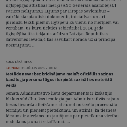
ilgtspējīgās attīstības mērķi (ANO Ģenerālā asambleja),1
Parīzes nolīgums,2 Līgums par Eiropas Savienību3 –
vairāki starptautiski dokumenti, iniciatīvas un arī
juridiski teksti piemin ilgtspēju kā vienu no mērķiem vai
vērtībām, uz kuru tiekties sabiedrībai. 2014. gadā
ilgtspējība tika iekļauta arīdzan Latvijas Republikas
Satversmes ievadā,4 kas savukārt norāda uz šī principa
nozīmīgumu ...
AUGSTĀKĀ TIESA
JAUNUMI
31. JŪLIJS 2026 • 08:46
Iestāde nevar bez brīdinājuma mainīt oficiālās saziņas
kanālu, ja persona lūgusi turpināt sazināties noteiktā
veidā
Senāta Administratīvo lietu departaments ir izskatījis
blakus sūdzību, kas iesniegta par Administratīvās rajona
tiesas tiesneša atteikšanos atjaunot nokavēto procesuālo
termiņu un pieņemt pieteikumu, un atzinis, ka tiesneša
lēmums ir atceļams un jautājums par pieteikuma virzību
nododams jaunai izskatīšanai. ...