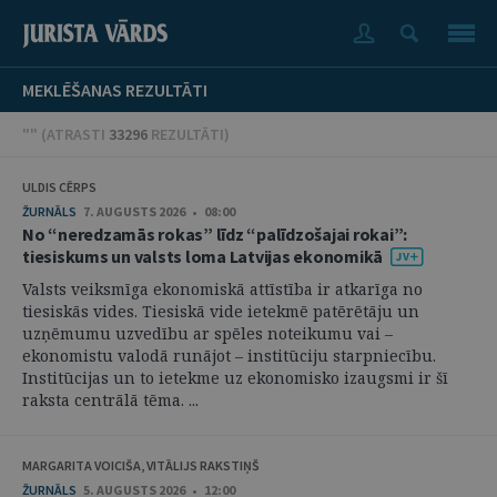
MEKLĒŠANAS REZULTĀTI
"" (
ATRASTI
33296
REZULTĀTI
)
ULDIS CĒRPS
ŽURNĀLS
7. AUGUSTS 2026 • 08:00
No “neredzamās rokas” līdz “palīdzošajai rokai”:
tiesiskums un valsts loma Latvijas ekonomikā
Valsts veiksmīga ekonomiskā attīstība ir atkarīga no
tiesiskās vides. Tiesiskā vide ietekmē patērētāju un
uzņēmumu uzvedību ar spēles noteikumu vai –
ekonomistu valodā runājot – institūciju starpniecību.
Institūcijas un to ietekme uz ekonomisko izaugsmi ir šī
raksta centrālā tēma. ...
MARGARITA VOICIŠA, VITĀLIJS RAKSTIŅŠ
ŽURNĀLS
5. AUGUSTS 2026 • 12:00