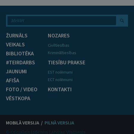
ŽURNĀLS
NOZARES
VEIKALS
Civiltiesības
BIBLIOTĒKA
Krimināltiesības
#TEIRDARBS
TIESĪBU PRAKSE
JAUNUMI
EST nolēmumi
AFIŠA
ECT nolēmumi
FOTO / VIDEO
KONTAKTI
VĒSTKOPA
MOBILĀ VERSIJA /
PILNĀ VERSIJA
© Oficiālais izdevējs Latvijas Vēstnesis