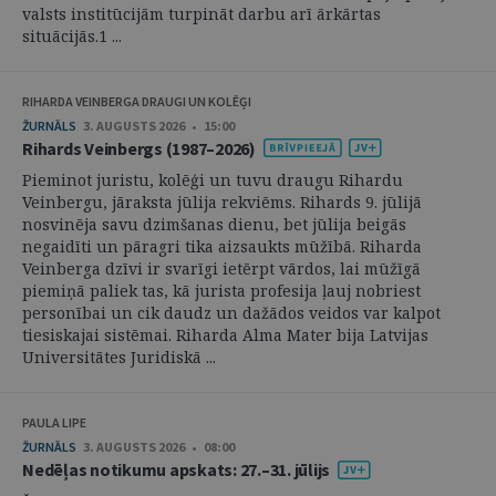
valsts institūcijām turpināt darbu arī ārkārtas
situācijās.1 ...
RIHARDA VEINBERGA DRAUGI UN KOLĒĢI
ŽURNĀLS
3. AUGUSTS 2026 • 15:00
Rihards Veinbergs (1987–2026)
Pieminot juristu, kolēģi un tuvu draugu Rihardu
Veinbergu, jāraksta jūlija rekviēms. Rihards 9. jūlijā
nosvinēja savu dzimšanas dienu, bet jūlija beigās
negaidīti un pāragri tika aizsaukts mūžībā. Riharda
Veinberga dzīvi ir svarīgi ietērpt vārdos, lai mūžīgā
piemiņā paliek tas, kā jurista profesija ļauj nobriest
personībai un cik daudz un dažādos veidos var kalpot
tiesiskajai sistēmai. Riharda Alma Mater bija Latvijas
Universitātes Juridiskā ...
PAULA LIPE
ŽURNĀLS
3. AUGUSTS 2026 • 08:00
Nedēļas notikumu apskats: 27.–31. jūlijs