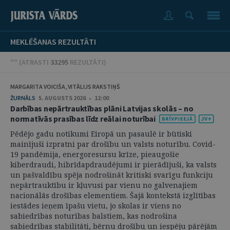
MEKLĒŠANAS REZULTĀTI
"" (
ATRASTI
33295
REZULTĀTI
)
MARGARITA VOICIŠA, VITĀLIJS RAKSTIŅŠ
ŽURNĀLS
5. AUGUSTS 2026 • 12:00
Darbības nepārtrauktības plāni Latvijas skolās – no
normatīvās prasības līdz reālai noturībai
Pēdējo gadu notikumi Eiropā un pasaulē ir būtiski
mainījuši izpratni par drošību un valsts noturību. Covid-
19 pandēmija, energoresursu krīze, pieaugošie
kiberdraudi, hibrīdapdraudējumi ir pierādījuši, ka valsts
un pašvaldību spēja nodrošināt kritiski svarīgu funkciju
nepārtrauktību ir kļuvusi par vienu no galvenajiem
nacionālās drošības elementiem. Šajā kontekstā izglītības
iestādes ieņem īpašu vietu, jo skolas ir viens no
sabiedrības noturības balstiem, kas nodrošina
sabiedrības stabilitāti, bērnu drošību un iespēju pārējām