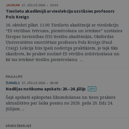
JAUNUMI
27. JŪLIJS 2026 • 14:53
Tieslietu akadēmijā ar vieslekciju uzstāsies profesors
Pols Kreigs
16. oktobrī plkst. 11.00 Tieslietu akadēmijā ar vieslekciju
“ES vērtības: tvērums, piemērošana un ietekme” uzstāsies
Eiropas Savienības (ES) tiesību akadēmiķis, Oksfordas
Universitātes emeritētais profesors Pols Kreigs (Paul
Craig). Lekcija būs īpaši noderīga praktiķiem, jo tajā tiks
skaidrots, ko praksē nozīmē ES vērtību iedzīvināšana un
kā tas ietekmē tiesību piemērošanu. ...
PAULA LIPE
ŽURNĀLS
27. JŪLIJS 2026 • 08:00
Nedēļas notikumu apskats: 20.–24. jūlijs
Šajā apskatā apkopotas likumdošanas un tiesu prakses
aktualitātes par laika posmu no 2026. gada 20. līdz 24.
jūlijam. ...
DĀVIDS ĒBERLIŅŠ