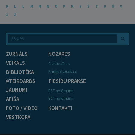
Ķ
L
Ļ
M
N
Ņ
O
P
R
S
Š
T
U
Ū
V
Z
Ž
ŽURNĀLS
NOZARES
VEIKALS
Civiltiesības
BIBLIOTĒKA
Krimināltiesības
#TEIRDARBS
TIESĪBU PRAKSE
JAUNUMI
EST nolēmumi
AFIŠA
ECT nolēmumi
FOTO / VIDEO
KONTAKTI
VĒSTKOPA