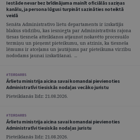
Iestāde nevar bez brīdinājuma mainīt oficiālās saziņas
kanālu, ja persona lūgusi turpināt sazināties noteiktā
veidā
Senāta Administratīvo lietu departaments ir izskatījis
blakus sūdzību, kas iesniegta par Administratīvās rajona
tiesas tiesneša atteikšanos atjaunot nokavēto procesuālo
termiņu un pieņemt pieteikumu, un atzinis, ka tiesneša
lēmums ir atceļams un jautājums par pieteikuma virzību
nododams jaunai izskatīšanai. ...
#TEIRDARBS
Ārlietu ministrija aicina savai komandai pievienoties
Administratīvi tiesiskās nodaļas vecāko juristu
Pieteikšanās līdz: 21.08.2026.
#TEIRDARBS
Ārlietu ministrija aicina savai komandai pievienoties
Administratīvi tiesiskās nodaļas juristu
Pieteikšanās līdz: 21.08.2026.