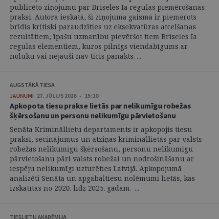
publicēto ziņojumu par Briseles Ia regulas piemērošanas
praksi. Autora ieskatā, šī ziņojuma gaismā ir piemērots
brīdis kritiski paraudzīties uz eksekvatūras atcelšanas
rezultātiem, īpašu uzmanību pievēršot tiem Briseles Ia
regulas elementiem, kuros pilnīgs viendabīgums ar
nolūku vai nejauši nav ticis panākts. ...
AUGSTĀKĀ TIESA
JAUNUMI
27. JŪLIJS 2026 • 15:10
Apkopota tiesu prakse lietās par nelikumīgu robežas
šķērsošanu un personu nelikumīgu pārvietošanu
Senāta Krimināllietu departaments ir apkopojis tiesu
praksi, secinājumus un atziņas krimināllietās par valsts
robežas nelikumīgu šķērsošanu, personu nelikumīgu
pārvietošanu pāri valsts robežai un nodrošināšanu ar
iespēju nelikumīgi uzturēties Latvijā. Apkopojumā
analizēti Senāta un apgabaltiesu nolēmumi lietās, kas
izskatītas no 2020. līdz 2025. gadam. ...
TIESLIETU AKADĒMIJA