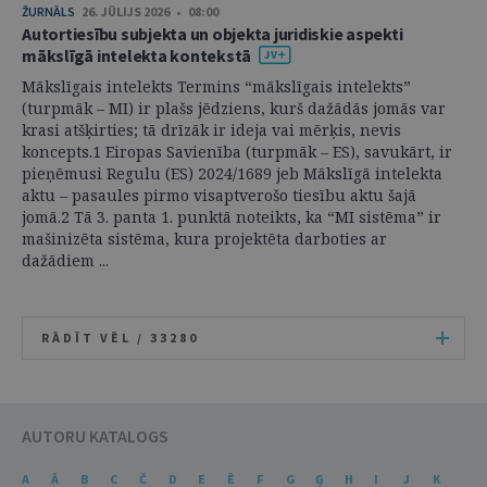
ŽURNĀLS
26. JŪLIJS 2026 • 08:00
Autortiesību subjekta un objekta juridiskie aspekti
mākslīgā intelekta kontekstā
Mākslīgais intelekts Termins “mākslīgais intelekts”
(turpmāk – MI) ir plašs jēdziens, kurš dažādās jomās var
krasi atšķirties; tā drīzāk ir ideja vai mērķis, nevis
koncepts.1 Eiropas Savienība (turpmāk – ES), savukārt, ir
pieņēmusi Regulu (ES) 2024/1689 jeb Mākslīgā intelekta
aktu – pasaules pirmo visaptverošo tiesību aktu šajā
jomā.2 Tā 3. panta 1. punktā noteikts, ka “MI sistēma” ir
mašinizēta sistēma, kura projektēta darboties ar
dažādiem ...
RĀDĪT VĒL /
33280
AUTORU KATALOGS
A
Ā
B
C
Č
D
E
Ē
F
G
Ģ
H
I
J
K