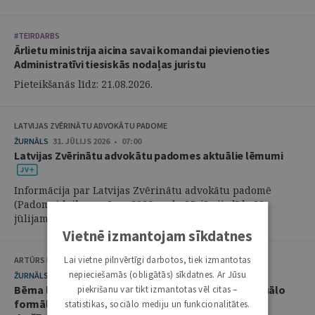
#TEIRDARBS
Ārlietu ministrija aicina savai komandai pievienoties
Administratīvi tiesiskās nodaļas juristu
Pieteikšanās līdz: 21.08.2026.
LATVIJAS ZVĒRINĀTU ADVOKĀTU PADOME
ŽURNĀLS
31. JŪLIJS 2026 • 07:00
Latvijas Zvērinātu advokātu padomes aktuālie lēmumi
Informācija par Latvijas Zvērinātu advokātu padomē
(Padome) laikposmā no 2026. gada 25. jūnija līdz 28.
jūlijam pieņemtajiem lēmumiem. ...
Vietnē izmantojam sīkdatnes
Lai vietne pilnvērtīgi darbotos, tiek izmantotas
ARTŪRS KURBATOVS, INGA KUDEIKINA, MARTA URBĀNE
nepieciešamās (obligātās) sīkdatnes. Ar Jūsu
ŽURNĀLS
29. JŪLIJS 2026 • 08:00
Bērna labākās intereses civilprocesā: starp procesuālo
piekrišanu var tikt izmantotas vēl citas –
formālismu un pienākumu nekavējoties reaģēt uz
statistikas, sociālo mediju un funkcionalitātes.