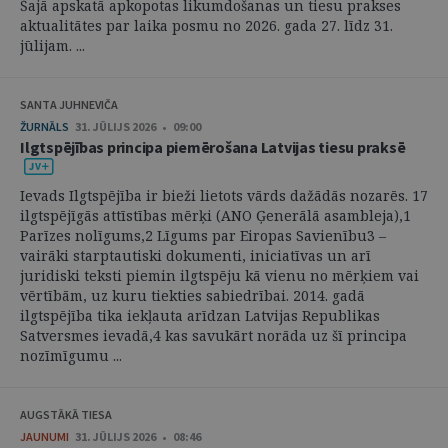
Šajā apskatā apkopotas likumdošanas un tiesu prakses
aktualitātes par laika posmu no 2026. gada 27. līdz 31.
jūlijam. ...
SANTA JUHNEVIČA
ŽURNĀLS
31. JŪLIJS 2026 • 09:00
Ilgtspējības principa piemērošana Latvijas tiesu praksē
Ievads Ilgtspējība ir bieži lietots vārds dažādās nozarēs. 17
ilgtspējīgās attīstības mērķi (ANO Ģenerālā asambleja),1
Parīzes nolīgums,2 Līgums par Eiropas Savienību3 –
vairāki starptautiski dokumenti, iniciatīvas un arī
juridiski teksti piemin ilgtspēju kā vienu no mērķiem vai
vērtībām, uz kuru tiekties sabiedrībai. 2014. gadā
ilgtspējība tika iekļauta arīdzan Latvijas Republikas
Satversmes ievadā,4 kas savukārt norāda uz šī principa
nozīmīgumu ...
AUGSTĀKĀ TIESA
JAUNUMI
31. JŪLIJS 2026 • 08:46