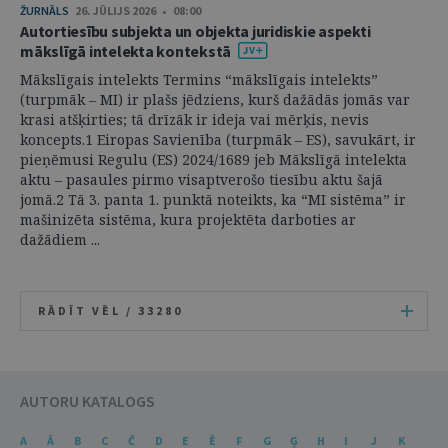
ŽURNĀLS
26. JŪLIJS 2026 • 08:00
Autortiesību subjekta un objekta juridiskie aspekti
mākslīgā intelekta kontekstā
Mākslīgais intelekts Termins “mākslīgais intelekts”
(turpmāk – MI) ir plašs jēdziens, kurš dažādās jomās var
krasi atšķirties; tā drīzāk ir ideja vai mērķis, nevis
koncepts.1 Eiropas Savienība (turpmāk – ES), savukārt, ir
pieņēmusi Regulu (ES) 2024/1689 jeb Mākslīgā intelekta
aktu – pasaules pirmo visaptverošo tiesību aktu šajā
jomā.2 Tā 3. panta 1. punktā noteikts, ka “MI sistēma” ir
mašinizēta sistēma, kura projektēta darboties ar
dažādiem ...
RĀDĪT VĒL /
33280
AUTORU KATALOGS
A
Ā
B
C
Č
D
E
Ē
F
G
Ģ
H
I
J
K