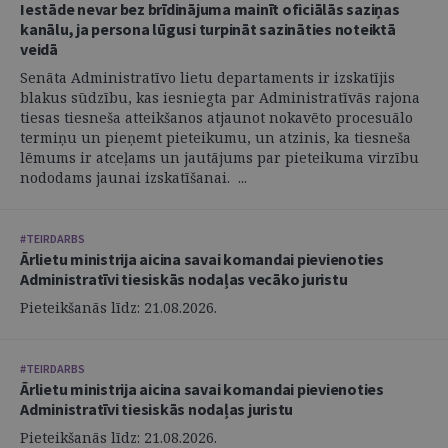
Iestāde nevar bez brīdinājuma mainīt oficiālās saziņas
kanālu, ja persona lūgusi turpināt sazināties noteiktā
veidā
Senāta Administratīvo lietu departaments ir izskatījis
blakus sūdzību, kas iesniegta par Administratīvās rajona
tiesas tiesneša atteikšanos atjaunot nokavēto procesuālo
termiņu un pieņemt pieteikumu, un atzinis, ka tiesneša
lēmums ir atceļams un jautājums par pieteikuma virzību
nododams jaunai izskatīšanai. ...
#TEIRDARBS
Ārlietu ministrija aicina savai komandai pievienoties
Administratīvi tiesiskās nodaļas vecāko juristu
Pieteikšanās līdz: 21.08.2026.
#TEIRDARBS
Ārlietu ministrija aicina savai komandai pievienoties
Administratīvi tiesiskās nodaļas juristu
Pieteikšanās līdz: 21.08.2026.