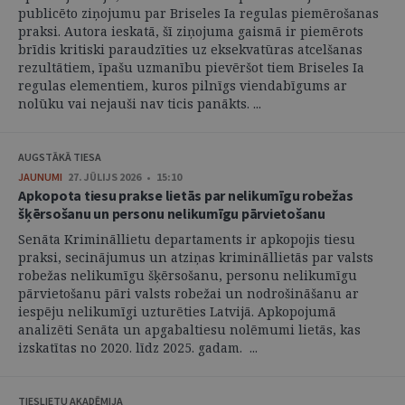
publicēto ziņojumu par Briseles Ia regulas piemērošanas
praksi. Autora ieskatā, šī ziņojuma gaismā ir piemērots
brīdis kritiski paraudzīties uz eksekvatūras atcelšanas
rezultātiem, īpašu uzmanību pievēršot tiem Briseles Ia
regulas elementiem, kuros pilnīgs viendabīgums ar
nolūku vai nejauši nav ticis panākts. ...
AUGSTĀKĀ TIESA
JAUNUMI
27. JŪLIJS 2026 • 15:10
Apkopota tiesu prakse lietās par nelikumīgu robežas
šķērsošanu un personu nelikumīgu pārvietošanu
Senāta Krimināllietu departaments ir apkopojis tiesu
praksi, secinājumus un atziņas krimināllietās par valsts
robežas nelikumīgu šķērsošanu, personu nelikumīgu
pārvietošanu pāri valsts robežai un nodrošināšanu ar
iespēju nelikumīgi uzturēties Latvijā. Apkopojumā
analizēti Senāta un apgabaltiesu nolēmumi lietās, kas
izskatītas no 2020. līdz 2025. gadam. ...
TIESLIETU AKADĒMIJA