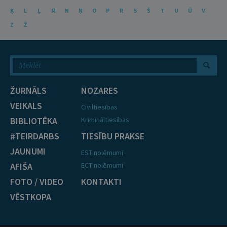
Ķ
L
Ļ
M
N
Ņ
O
P
R
S
Š
T
U
Ū
V
Z
Ž
ŽURNĀLS
NOZARES
VEIKALS
Civiltiesības
BIBLIOTĒKA
Krimināltiesības
#TEIRDARBS
TIESĪBU PRAKSE
JAUNUMI
EST nolēmumi
AFIŠA
ECT nolēmumi
FOTO / VIDEO
KONTAKTI
VĒSTKOPA