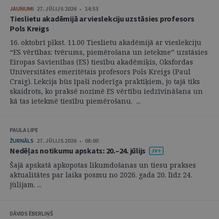
JAUNUMI
27. JŪLIJS 2026 • 14:53
Tieslietu akadēmijā ar vieslekciju uzstāsies profesors
Pols Kreigs
16. oktobrī plkst. 11.00 Tieslietu akadēmijā ar vieslekciju
“ES vērtības: tvērums, piemērošana un ietekme” uzstāsies
Eiropas Savienības (ES) tiesību akadēmiķis, Oksfordas
Universitātes emeritētais profesors Pols Kreigs (Paul
Craig). Lekcija būs īpaši noderīga praktiķiem, jo tajā tiks
skaidrots, ko praksē nozīmē ES vērtību iedzīvināšana un
kā tas ietekmē tiesību piemērošanu. ...
PAULA LIPE
ŽURNĀLS
27. JŪLIJS 2026 • 08:00
Nedēļas notikumu apskats: 20.–24. jūlijs
Šajā apskatā apkopotas likumdošanas un tiesu prakses
aktualitātes par laika posmu no 2026. gada 20. līdz 24.
jūlijam. ...
DĀVIDS ĒBERLIŅŠ