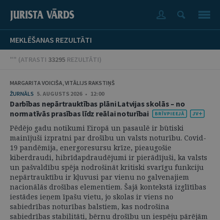
MEKLĒŠANAS REZULTĀTI
"" (
ATRASTI
33295
REZULTĀTI
)
MARGARITA VOICIŠA, VITĀLIJS RAKSTIŅŠ
ŽURNĀLS
5. AUGUSTS 2026 • 12:00
Darbības nepārtrauktības plāni Latvijas skolās – no
normatīvās prasības līdz reālai noturībai
Pēdējo gadu notikumi Eiropā un pasaulē ir būtiski
mainījuši izpratni par drošību un valsts noturību. Covid-
19 pandēmija, energoresursu krīze, pieaugošie
kiberdraudi, hibrīdapdraudējumi ir pierādījuši, ka valsts
un pašvaldību spēja nodrošināt kritiski svarīgu funkciju
nepārtrauktību ir kļuvusi par vienu no galvenajiem
nacionālās drošības elementiem. Šajā kontekstā izglītības
iestādes ieņem īpašu vietu, jo skolas ir viens no
sabiedrības noturības balstiem, kas nodrošina
sabiedrības stabilitāti, bērnu drošību un iespēju pārējām