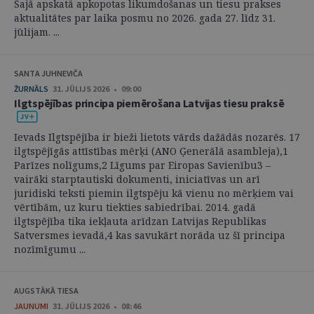
Šajā apskatā apkopotas likumdošanas un tiesu prakses
aktualitātes par laika posmu no 2026. gada 27. līdz 31.
jūlijam. ...
SANTA JUHNEVIČA
ŽURNĀLS
31. JŪLIJS 2026 • 09:00
Ilgtspējības principa piemērošana Latvijas tiesu praksē
Ievads Ilgtspējība ir bieži lietots vārds dažādās nozarēs. 17
ilgtspējīgās attīstības mērķi (ANO Ģenerālā asambleja),1
Parīzes nolīgums,2 Līgums par Eiropas Savienību3 –
vairāki starptautiski dokumenti, iniciatīvas un arī
juridiski teksti piemin ilgtspēju kā vienu no mērķiem vai
vērtībām, uz kuru tiekties sabiedrībai. 2014. gadā
ilgtspējība tika iekļauta arīdzan Latvijas Republikas
Satversmes ievadā,4 kas savukārt norāda uz šī principa
nozīmīgumu ...
AUGSTĀKĀ TIESA
JAUNUMI
31. JŪLIJS 2026 • 08:46