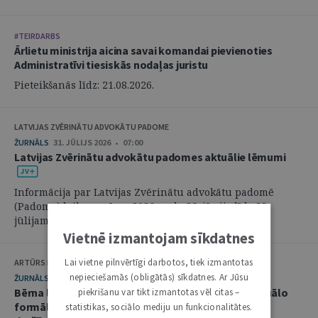
#TEIRDARBS
Ārlietu ministrija aicina savai komandai pievienoties
Administratīvi tiesiskās nodaļas juristu
Pieteikšanās līdz: 21.08.2026.
LATVIJAS ZVĒRINĀTU ADVOKĀTU PADOME
ŽURNĀLS
31. JŪLIJS 2026 • 07:00
Latvijas Zvērinātu advokātu padomes aktuālie lēmumi
Informācija par Latvijas Zvērinātu advokātu padomē
(Padome) laikposmā no 2026. gada 25. jūnija līdz 28.
jūlijam pieņemtajiem lēmumiem. ...
Vietnē izmantojam sīkdatnes
Lai vietne pilnvērtīgi darbotos, tiek izmantotas
ARTŪRS KURBATOVS, INGA KUDEIKINA, MARTA URBĀNE
nepieciešamās (obligātās) sīkdatnes. Ar Jūsu
ŽURNĀLS
29. JŪLIJS 2026 • 08:00
Bērna labākās intereses civilprocesā: starp procesuālo
piekrišanu var tikt izmantotas vēl citas –
formālismu un pienākumu nekavējoties reaģēt uz
statistikas, sociālo mediju un funkcionalitātes.