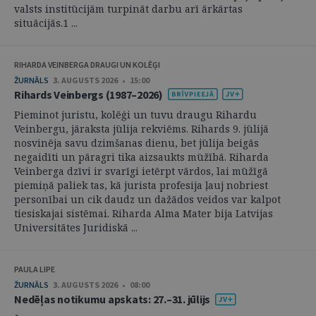
valsts institūcijām turpināt darbu arī ārkārtas
situācijās.1 ...
RIHARDA VEINBERGA DRAUGI UN KOLĒĢI
ŽURNĀLS
3. AUGUSTS 2026 • 15:00
Rihards Veinbergs (1987–2026)
Pieminot juristu, kolēģi un tuvu draugu Rihardu
Veinbergu, jāraksta jūlija rekviēms. Rihards 9. jūlijā
nosvinēja savu dzimšanas dienu, bet jūlija beigās
negaidīti un pāragri tika aizsaukts mūžībā. Riharda
Veinberga dzīvi ir svarīgi ietērpt vārdos, lai mūžīgā
piemiņā paliek tas, kā jurista profesija ļauj nobriest
personībai un cik daudz un dažādos veidos var kalpot
tiesiskajai sistēmai. Riharda Alma Mater bija Latvijas
Universitātes Juridiskā ...
PAULA LIPE
ŽURNĀLS
3. AUGUSTS 2026 • 08:00
Nedēļas notikumu apskats: 27.–31. jūlijs