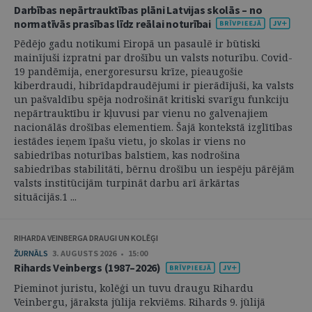
Darbības nepārtrauktības plāni Latvijas skolās – no
normatīvās prasības līdz reālai noturībai
Pēdējo gadu notikumi Eiropā un pasaulē ir būtiski
mainījuši izpratni par drošību un valsts noturību. Covid-
19 pandēmija, energoresursu krīze, pieaugošie
kiberdraudi, hibrīdapdraudējumi ir pierādījuši, ka valsts
un pašvaldību spēja nodrošināt kritiski svarīgu funkciju
nepārtrauktību ir kļuvusi par vienu no galvenajiem
nacionālās drošības elementiem. Šajā kontekstā izglītības
iestādes ieņem īpašu vietu, jo skolas ir viens no
sabiedrības noturības balstiem, kas nodrošina
sabiedrības stabilitāti, bērnu drošību un iespēju pārējām
valsts institūcijām turpināt darbu arī ārkārtas
situācijās.1 ...
RIHARDA VEINBERGA DRAUGI UN KOLĒĢI
ŽURNĀLS
3. AUGUSTS 2026 • 15:00
Rihards Veinbergs (1987–2026)
Pieminot juristu, kolēģi un tuvu draugu Rihardu
Veinbergu, jāraksta jūlija rekviēms. Rihards 9. jūlijā