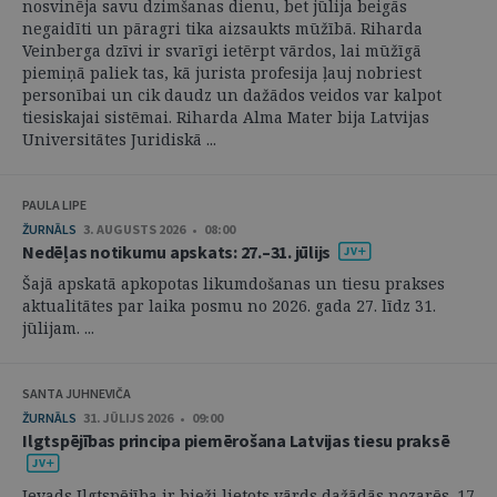
nosvinēja savu dzimšanas dienu, bet jūlija beigās
negaidīti un pāragri tika aizsaukts mūžībā. Riharda
Veinberga dzīvi ir svarīgi ietērpt vārdos, lai mūžīgā
piemiņā paliek tas, kā jurista profesija ļauj nobriest
personībai un cik daudz un dažādos veidos var kalpot
tiesiskajai sistēmai. Riharda Alma Mater bija Latvijas
Universitātes Juridiskā ...
PAULA LIPE
ŽURNĀLS
3. AUGUSTS 2026 • 08:00
Nedēļas notikumu apskats: 27.–31. jūlijs
Šajā apskatā apkopotas likumdošanas un tiesu prakses
aktualitātes par laika posmu no 2026. gada 27. līdz 31.
jūlijam. ...
SANTA JUHNEVIČA
ŽURNĀLS
31. JŪLIJS 2026 • 09:00
Ilgtspējības principa piemērošana Latvijas tiesu praksē
Ievads Ilgtspējība ir bieži lietots vārds dažādās nozarēs. 17