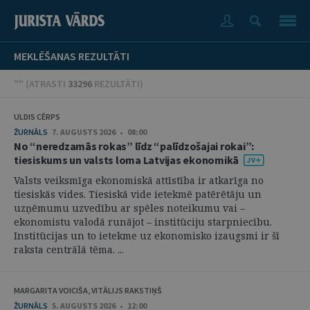
MEKLĒŠANAS REZULTĀTI
"" (
ATRASTI
33296
REZULTĀTI
)
ULDIS CĒRPS
ŽURNĀLS
7. AUGUSTS 2026 • 08:00
No “neredzamās rokas” līdz “palīdzošajai rokai”:
tiesiskums un valsts loma Latvijas ekonomikā
Valsts veiksmīga ekonomiskā attīstība ir atkarīga no
tiesiskās vides. Tiesiskā vide ietekmē patērētāju un
uzņēmumu uzvedību ar spēles noteikumu vai –
ekonomistu valodā runājot – institūciju starpniecību.
Institūcijas un to ietekme uz ekonomisko izaugsmi ir šī
raksta centrālā tēma. ...
MARGARITA VOICIŠA, VITĀLIJS RAKSTIŅŠ
ŽURNĀLS
5. AUGUSTS 2026 • 12:00