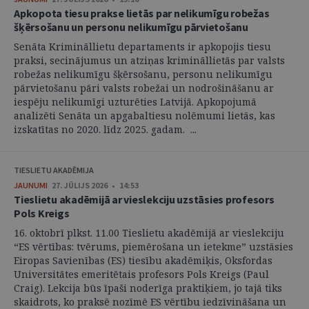
Apkopota tiesu prakse lietās par nelikumīgu robežas
šķērsošanu un personu nelikumīgu pārvietošanu
Senāta Krimināllietu departaments ir apkopojis tiesu
praksi, secinājumus un atziņas krimināllietās par valsts
robežas nelikumīgu šķērsošanu, personu nelikumīgu
pārvietošanu pāri valsts robežai un nodrošināšanu ar
iespēju nelikumīgi uzturēties Latvijā. Apkopojumā
analizēti Senāta un apgabaltiesu nolēmumi lietās, kas
izskatītas no 2020. līdz 2025. gadam. ...
TIESLIETU AKADĒMIJA
JAUNUMI
27. JŪLIJS 2026 • 14:53
Tieslietu akadēmijā ar vieslekciju uzstāsies profesors
Pols Kreigs
16. oktobrī plkst. 11.00 Tieslietu akadēmijā ar vieslekciju
“ES vērtības: tvērums, piemērošana un ietekme” uzstāsies
Eiropas Savienības (ES) tiesību akadēmiķis, Oksfordas
Universitātes emeritētais profesors Pols Kreigs (Paul
Craig). Lekcija būs īpaši noderīga praktiķiem, jo tajā tiks
skaidrots, ko praksē nozīmē ES vērtību iedzīvināšana un