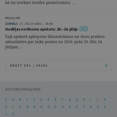
kā tas ietekmē tiesību piemērošanu. ...
PAULA LIPE
ŽURNĀLS
27. JŪLIJS 2026 • 08:00
Nedēļas notikumu apskats: 20.–24. jūlijs
Šajā apskatā apkopotas likumdošanas un tiesu prakses
aktualitātes par laika posmu no 2026. gada 20. līdz 24.
jūlijam. ...
RĀDĪT VĒL /
33281
AUTORU KATALOGS
A
Ā
B
C
Č
D
E
Ē
F
G
Ģ
H
I
J
K
Ķ
L
Ļ
M
N
Ņ
O
P
R
S
Š
T
U
Ū
V
Z
Ž