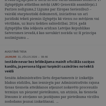
ilgtspējīgās attīstības mērķi (ANO Ģenerālā asambleja),1
Parīzes nolīgums,2 Līgums par Eiropas Savienību3 –
vairāki starptautiski dokumenti, iniciatīvas un arī
juridiski teksti piemin ilgtspēju kā vienu no mērķiem vai
vērtībām, uz kuru tiekties sabiedrībai. 2014. gadā
ilgtspējība tika iekļauta arīdzan Latvijas Republikas
Satversmes ievadā,4 kas savukārt norāda uz šī principa
nozīmīgumu ...
AUGSTĀKĀ TIESA
JAUNUMI
31. JŪLIJS 2026 • 08:46
Iestāde nevar bez brīdinājuma mainīt oficiālās saziņas
kanālu, ja persona lūgusi turpināt sazināties noteiktā
veidā
Senāta Administratīvo lietu departaments ir izskatījis
blakus sūdzību, kas iesniegta par Administratīvās rajona
tiesas tiesneša atteikšanos atjaunot nokavēto procesuālo
termiņu un pieņemt pieteikumu, un atzinis, ka tiesneša
lēmums ir atceļams un jautājums par pieteikuma virzību
nododams jaunai izskatīšanai. ...