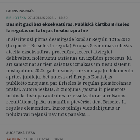
LAURIS RASNAČS
BIBLIOTĒKA
27. JŪLIJS 2026 • 15:30
Desmit gadi bez eksekvatūras. Publiskā kārtība Briseles
Ia regulas un Latvijas tiesību izpratnē
Ir aizritējusi pirmā desmitgade kopš ar Regulu 1215/2012
(turpmāk – Briseles Ia regula) Eiropas Savienības robežās
atcelta eksekvatūras procedūra, iecerot atvieglot
dalībvalstu nolēmumu atzīšanas un izpildes procesus, kā
arī samazināt ar tiem saistītās izmaksas un tiesu sistēmu
noslogotību. 2025. gads iezīmēja ne vien apaļu dokumenta
aprites jubileju, bet atnesa arī Eiropas Komisijas
publicēto ziņojumu par Briseles Ia regulas piemērošanas
praksi. Autora ieskatā, šī ziņojuma gaismā ir piemērots
brīdis kritiski paraudzīties uz eksekvatūras atcelšanas
rezultātiem, īpašu uzmanību pievēršot tiem Briseles Ia
regulas elementiem, kuros pilnīgs viendabīgums ar
nolūku vai nejauši nav ticis panākts. ...
AUGSTĀKĀ TIESA
JAUNUMI
27. JŪLIJS 2026 • 15:10