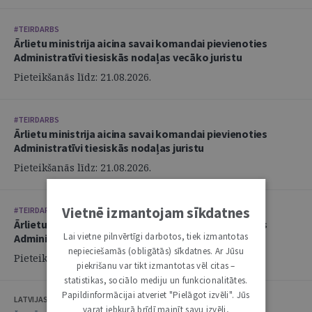
#TEIRDARBS
Ārlietu ministrija aicina savai komandai pievienoties
Administratīvi tiesiskās nodaļas vecāko juristu
Pieteikšanās līdz: 21.08.2026.
#TEIRDARBS
Ārlietu ministrija aicina savai komandai pievienoties
Administratīvi tiesiskās nodaļas juristu
Pieteikšanās līdz: 21.08.2026.
Vietnē izmantojam sīkdatnes
#TEIRDARBS
Ārlietu ministrija aicina savai komandai pievienoties
Lai vietne pilnvērtīgi darbotos, tiek izmantotas
Administratīvi tiesiskās nodaļas juristu
nepieciešamās (obligātās) sīkdatnes. Ar Jūsu
Pieteikšanās līdz: 21.08.2026.
piekrišanu var tikt izmantotas vēl citas –
statistikas, sociālo mediju un funkcionalitātes.
Papildinformācijai atveriet "Pielāgot izvēli". Jūs
LATVIJAS ZVĒRINĀTU ADVOKĀTU PADOME
varat jebkurā brīdī mainīt savu izvēli,