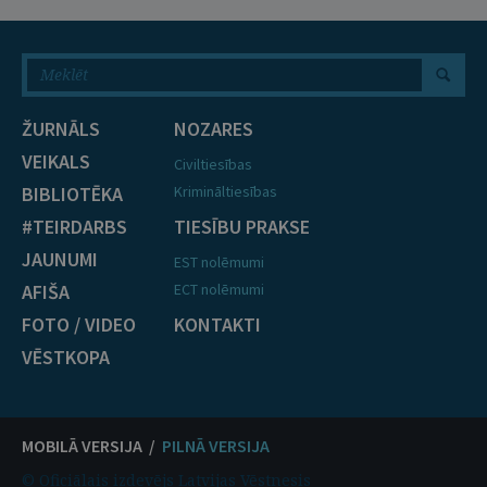
ŽURNĀLS
NOZARES
VEIKALS
Civiltiesības
BIBLIOTĒKA
Krimināltiesības
#TEIRDARBS
TIESĪBU PRAKSE
JAUNUMI
EST nolēmumi
AFIŠA
ECT nolēmumi
FOTO / VIDEO
KONTAKTI
VĒSTKOPA
MOBILĀ VERSIJA /
PILNĀ VERSIJA
© Oficiālais izdevējs Latvijas Vēstnesis