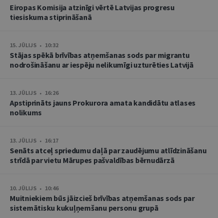
Eiropas Komisija atzinīgi vērtē Latvijas progresu
tiesiskuma stiprināšanā
15. JŪLIJS • 10:32
Stājas spēkā brīvības atņemšanas sods par migrantu
nodrošināšanu ar iespēju nelikumīgi uzturēties Latvijā
13. JŪLIJS • 16:26
Apstiprināts jauns Prokurora amata kandidātu atlases
nolikums
13. JŪLIJS • 16:17
Senāts atceļ spriedumu daļā par zaudējumu atlīdzināšanu
strīdā par vietu Mārupes pašvaldības bērnudārzā
10. JŪLIJS • 10:46
Muitniekiem būs jāizcieš brīvības atņemšanas sods par
sistemātisku kukuļņemšanu personu grupā