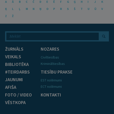
A
Ā
B
C
Č
D
E
Ē
F
G
Ģ
H
I
J
K
Ķ
L
Ļ
M
N
Ņ
O
P
R
S
Š
T
U
Ū
V
Z
Ž
ŽURNĀLS
NOZARES
VEIKALS
Civiltiesības
BIBLIOTĒKA
Krimināltiesības
#TEIRDARBS
TIESĪBU PRAKSE
JAUNUMI
EST nolēmumi
AFIŠA
ECT nolēmumi
FOTO / VIDEO
KONTAKTI
VĒSTKOPA