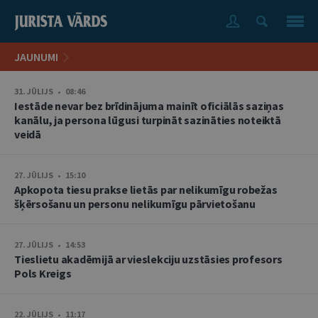
JAUNUMI
31. JŪLIJS • 08:46
Iestāde nevar bez brīdinājuma mainīt oficiālās saziņas
kanālu, ja persona lūgusi turpināt sazināties noteiktā
veidā
27. JŪLIJS • 15:10
Apkopota tiesu prakse lietās par nelikumīgu robežas
šķērsošanu un personu nelikumīgu pārvietošanu
27. JŪLIJS • 14:53
Tieslietu akadēmijā ar vieslekciju uzstāsies profesors
Pols Kreigs
22. JŪLIJS • 11:17