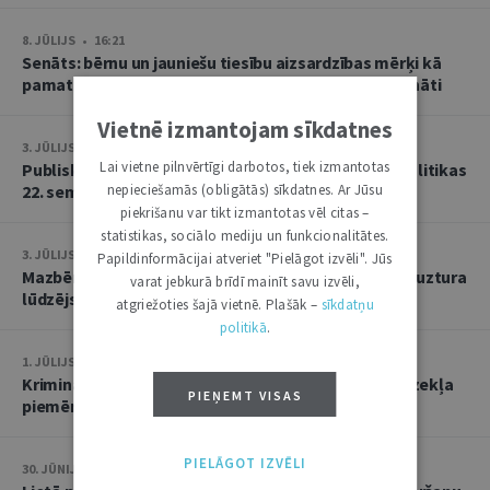
8. JŪLIJS • 16:21
Senāts: bērnu un jauniešu tiesību aizsardzības mērķi kā
pamatu atbrīvojumam no PVN nevar tulkot paplašināti
Vietnē izmantojam sīkdatnes
3. JŪLIJS • 18:23
Lai vietne pilnvērtīgi darbotos, tiek izmantotas
Publisko tiesību institūta konstitucionālās tiesībpolitikas
22. seminārs
nepieciešamās (obligātās) sīkdatnes. Ar Jūsu
piekrišanu var tikt izmantotas vēl citas –
statistikas, sociālo mediju un funkcionalitātes.
3. JŪLIJS • 14:45
Papildinformācijai atveriet "Pielāgot izvēli". Jūs
Mazbērniem nav pienākuma uzturēt vecvecākus, ja uztura
varat jebkurā brīdī mainīt savu izvēli,
lūdzējs nav par viņiem rūpējies
atgriežoties šajā vietnē. Plašāk –
sīkdatņu
politikā
.
1. JŪLIJS • 17:38
Kriminālsoda un medicīniska rakstura piespiedu līdzekļa
PIEŅEMT VISAS
piemērošana savstarpēji viens otru neizslēdz
PIELĀGOT IZVĒLI
30. JŪNIJS • 14:58