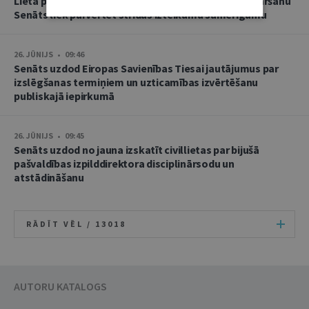
Lietā par namu pārvaldnieces goda un cieņas aizskaršanu
Senāts liek pārvērtēt strīdus izteikumu samērīgumu
26. JŪNIJS • 09:46
Senāts uzdod Eiropas Savienības Tiesai jautājumus par
izslēgšanas termiņiem un uzticamības izvērtēšanu
publiskajā iepirkumā
26. JŪNIJS • 09:45
Senāts uzdod no jauna izskatīt civillietas par bijušā
pašvaldības izpilddirektora disciplinārsodu un
atstādināšanu
RĀDĪT VĒL /
13018
AUTORU KATALOGS