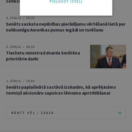
satiksmes dispečera amata ierobežojumiem
PIELĀGOT IZVĒLI
4. JŪNIJS • 13:23
Senāts saskata nepilnības pierādījumu vērtēšanā lietā par
nelikumīgu Amerikas pumas iegādi un turēšanu
3. JŪNIJS • 09:19
Tieslietu ministra Edvarda Smiltēna
prioritārie darbi
2. JŪNIJS • 14:50
Senāts paplašinātā sastāvā izskaidro, kā aprēķināms
termiņš akcionāru sapulces lēmuma apstrīdēšanai
RĀDĪT VĒL /
13018