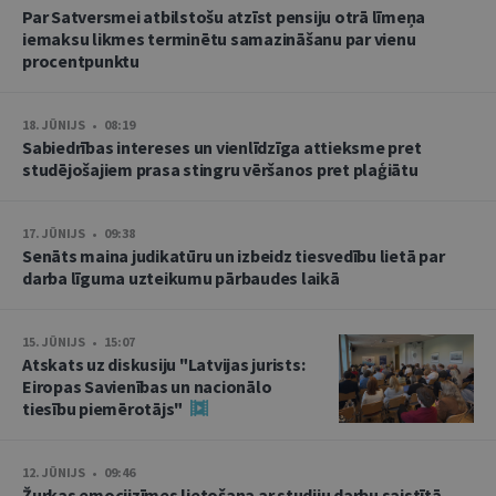
Par Satversmei atbilstošu atzīst pensiju otrā līmeņa
iemaksu likmes terminētu samazināšanu par vienu
procentpunktu
18. JŪNIJS • 08:19
Sabiedrības intereses un vienlīdzīga attieksme pret
studējošajiem prasa stingru vēršanos pret plaģiātu
17. JŪNIJS • 09:38
Senāts maina judikatūru un izbeidz tiesvedību lietā par
darba līguma uzteikumu pārbaudes laikā
15. JŪNIJS • 15:07
Atskats uz diskusiju "Latvijas jurists:
Eiropas Savienības un nacionālo
tiesību piemērotājs"
12. JŪNIJS • 09:46
Žurkas emocijzīmes lietošana ar studiju darbu saistītā