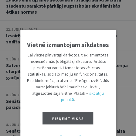
studentu sarakstē pārkāpj augstskolas akadēmiskās
ētikas normas
12. JŪNIJS • 09:43
Izvairīšanās no nepilngadīgo bērnu uzturēšanas tiek
sodīta ar sabiedrisko darbu
Vietnē izmantojam sīkdatnes
Lai vietne pilnvērtīgi darbotos, tiek izmantotas
9. JŪNIJS • 13:31
nepieciešamās (obligātās) sīkdatnes. Ar Jūsu
Satversmei neatbilst norma, kas regulēja ūdens patēriņa
piekrišanu var tikt izmantotas vēl citas –
starpības sadales kārtību skaitītāju neverificēšanas
statistikas, sociālo mediju un funkcionalitātes.
gadījumā
Papildinformācijai atveriet "Pielāgot izvēli". Jūs
varat jebkurā brīdī mainīt savu izvēli,
atgriežoties šajā vietnē. Plašāk –
sīkdatņu
8. JŪNIJS • 14:33
politikā
.
Senāts: ieķīlātājam ir tiesības vērsties pret galveno
parādnieku ar regresa prasību
PIEŅEMT VISAS
8. JŪNIJS • 13:27
Senāts lūdz Eiropas Savienības Tiesas viedokli par gaisa