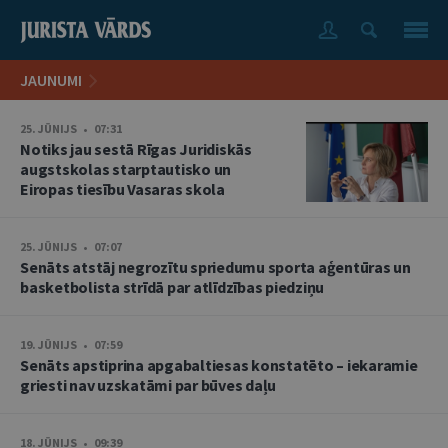
JAUNUMI
25. JŪNIJS • 07:31
Notiks jau sestā Rīgas Juridiskās
augstskolas starptautisko un
Eiropas tiesību Vasaras skola
25. JŪNIJS • 07:07
Senāts atstāj negrozītu spriedumu sporta aģentūras un
basketbolista strīdā par atlīdzības piedziņu
19. JŪNIJS • 07:59
Senāts apstiprina apgabaltiesas konstatēto – iekaramie
griesti nav uzskatāmi par būves daļu
18. JŪNIJS • 09:39