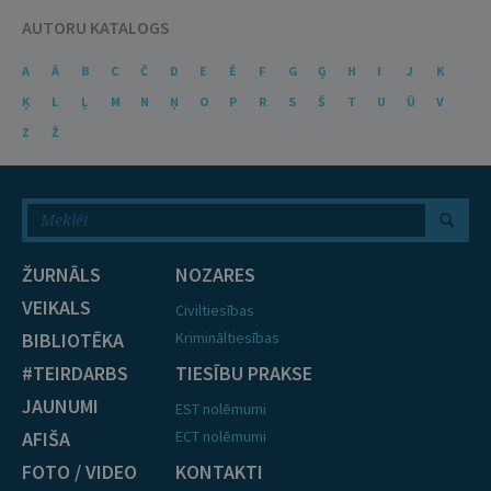
AUTORU KATALOGS
A
Ā
B
C
Č
D
E
Ē
F
G
Ģ
H
I
J
K
Ķ
L
Ļ
M
N
Ņ
O
P
R
S
Š
T
U
Ū
V
Z
Ž
ŽURNĀLS
NOZARES
VEIKALS
Civiltiesības
BIBLIOTĒKA
Krimināltiesības
#TEIRDARBS
TIESĪBU PRAKSE
JAUNUMI
EST nolēmumi
AFIŠA
ECT nolēmumi
FOTO / VIDEO
KONTAKTI