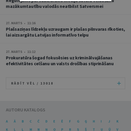
Regulējums par sabiedrisko mediju satura veidošanu
mazākumtautību valodās neatbilst Satversmei
27. MARTS • 11:16
Plašsaziņas līdzekļu uzraugam ir plašas pilnvaras rīkoties,
lai aizsargātu Latvijas informatīvo telpu
27. MARTS • 11:12
Prokuratūra šogad fokusēsies uz kriminālvajāšanas
efektivitātes celšanu un valsts drošības stiprināšanu
RĀDĪT VĒL /
13018
AUTORU KATALOGS
A
Ā
B
C
Č
D
E
Ē
F
G
Ģ
H
I
J
K
Ķ
L
Ļ
M
N
Ņ
O
P
R
S
Š
T
U
Ū
V