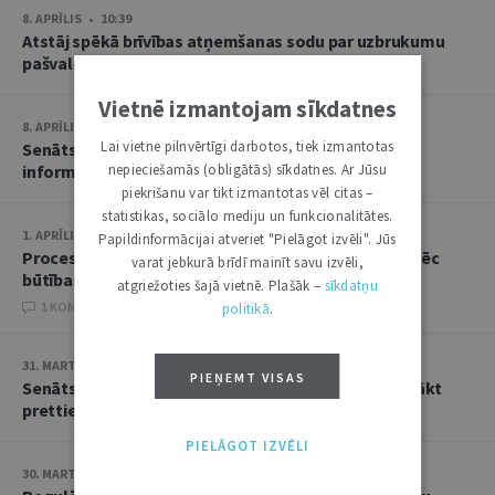
8. APRĪLIS • 10:39
Atstāj spēkā brīvības atņemšanas sodu par uzbrukumu
pašvaldības policistiem
Vietnē izmantojam sīkdatnes
8. APRĪLIS • 10:11
Lai vietne pilnvērtīgi darbotos, tiek izmantotas
Senāts liek no jauna vērtēt KNAB atteikumu sniegt
informāciju zvērinātai advokātei
nepieciešamās (obligātās) sīkdatnes. Ar Jūsu
piekrišanu var tikt izmantotas vēl citas –
statistikas, sociālo mediju un funkcionalitātes.
1. APRĪLIS • 10:39
Papildinformācijai atveriet "Pielāgot izvēli". Jūs
Procesuālā termiņa nokavēšanas apstākļi jāvērtē pēc
varat jebkurā brīdī mainīt savu izvēli,
būtības, nevis tikai jākonstatē fakts
atgriežoties šajā vietnē. Plašāk –
sīkdatņu
1 KOMENTĀRI
politikā
.
31. MARTS • 10:48
PIEŅEMT VISAS
Senāts atstāj spēkā spriedumu par pienākumu aizvākt
prettiesiski uzglabātus atkritumus
PIELĀGOT IZVĒLI
30. MARTS • 13:38