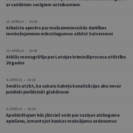
ar vairākiem secīgiem uzteikumiem
15. APRĪLIS • 14:36
Atbalsta apmērs par mežsaimnieciskās darbības
ierobežojumiem mikroliegumos atbilst Satversmei
13. APRĪLIS • 13:45
Atklās monogrāfiju par Latvijas kriminālprocesa attīstību
20 gados
9. APRĪLIS • 14:18
Senāts atzīst, ka sakaru kabeļu kanalizācijas aku nevar
juridiski pielīdzināt glabātavai
9. APRĪLIS • 14:16
Apsūdzētajam būs jāizcieš sods par saziņas aizlieguma
apiešanu, izmantojot bankas maksājumu uzdevumus