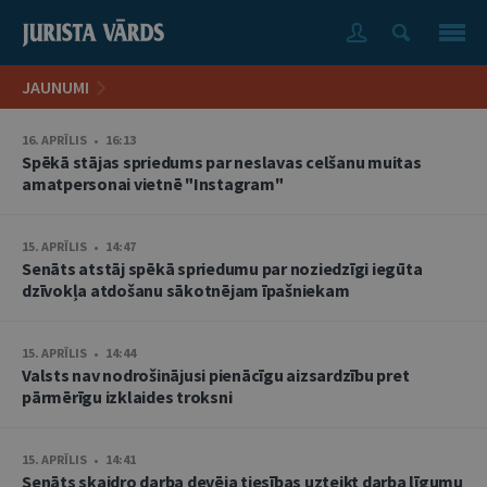
JAUNUMI
16. APRĪLIS • 16:13
Spēkā stājas spriedums par neslavas celšanu muitas
amatpersonai vietnē "Instagram"
15. APRĪLIS • 14:47
Senāts atstāj spēkā spriedumu par noziedzīgi iegūta
dzīvokļa atdošanu sākotnējam īpašniekam
15. APRĪLIS • 14:44
Valsts nav nodrošinājusi pienācīgu aizsardzību pret
pārmērīgu izklaides troksni
15. APRĪLIS • 14:41
Senāts skaidro darba devēja tiesības uzteikt darba līgumu