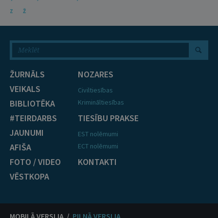
Z
Ž
ŽURNĀLS
NOZARES
VEIKALS
Civiltiesības
BIBLIOTĒKA
Krimināltiesības
#TEIRDARBS
TIESĪBU PRAKSE
JAUNUMI
EST nolēmumi
AFIŠA
ECT nolēmumi
FOTO / VIDEO
KONTAKTI
VĒSTKOPA
MOBILĀ VERSIJA /
PILNĀ VERSIJA