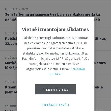
8. JŪLIJS • 16:21
Senāts: bērnu un jauniešu tiesību aizsardzības mērķi kā
pamatu atbrīvojumam no PVN nevar tulkot paplašināti
Vietnē izmantojam sīkdatnes
3. JŪLIJS • 18:23
Lai vietne pilnvērtīgi darbotos, tiek izmantotas
Publisko tiesību institūta konstitucionālās tiesībpolitikas
22. seminārs
nepieciešamās (obligātās) sīkdatnes. Ar Jūsu
piekrišanu var tikt izmantotas vēl citas –
statistikas, sociālo mediju un funkcionalitātes.
3. JŪLIJS • 14:45
Papildinformācijai atveriet "Pielāgot izvēli". Jūs
Mazbērniem nav pienākuma uzturēt vecvecākus, ja uztura
varat jebkurā brīdī mainīt savu izvēli,
lūdzējs nav par viņiem rūpējies
atgriežoties šajā vietnē. Plašāk –
sīkdatņu
politikā
.
1. JŪLIJS • 17:38
Kriminālsoda un medicīniska rakstura piespiedu līdzekļa
PIEŅEMT VISAS
piemērošana savstarpēji viens otru neizslēdz
PIELĀGOT IZVĒLI
30. JŪNIJS • 14:58