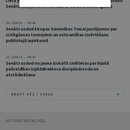
Lietā par namu pārvaldnieces goda un cieņas aizskaršanu
Senāts liek pārvērtēt strīdus izteikumu samērīgumu
26. JŪNIJS • 09:46
Senāts uzdod Eiropas Savienības Tiesai jautājumus par
izslēgšanas termiņiem un uzticamības izvērtēšanu
publiskajā iepirkumā
26. JŪNIJS • 09:45
Senāts uzdod no jauna izskatīt civillietas par bijušā
pašvaldības izpilddirektora disciplinārsodu un
atstādināšanu
RĀDĪT VĒL /
13018
AUTORU KATALOGS