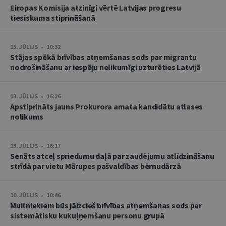
Eiropas Komisija atzinīgi vērtē Latvijas progresu
tiesiskuma stiprināšanā
15. JŪLIJS • 10:32
Stājas spēkā brīvības atņemšanas sods par migrantu
nodrošināšanu ar iespēju nelikumīgi uzturēties Latvijā
13. JŪLIJS • 16:26
Apstiprināts jauns Prokurora amata kandidātu atlases
nolikums
13. JŪLIJS • 16:17
Senāts atceļ spriedumu daļā par zaudējumu atlīdzināšanu
strīdā par vietu Mārupes pašvaldības bērnudārzā
10. JŪLIJS • 10:46
Muitniekiem būs jāizcieš brīvības atņemšanas sods par
sistemātisku kukuļņemšanu personu grupā