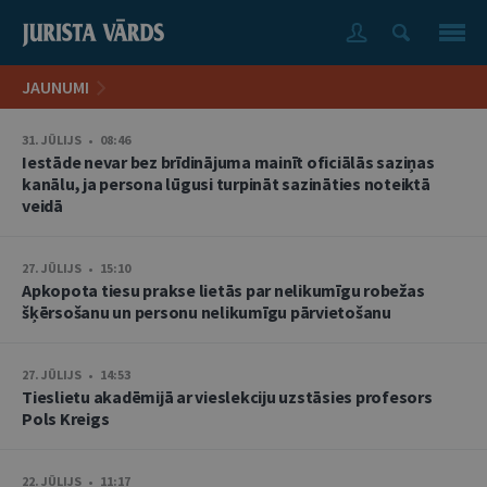
JAUNUMI
31. JŪLIJS • 08:46
Iestāde nevar bez brīdinājuma mainīt oficiālās saziņas
kanālu, ja persona lūgusi turpināt sazināties noteiktā
veidā
27. JŪLIJS • 15:10
Apkopota tiesu prakse lietās par nelikumīgu robežas
šķērsošanu un personu nelikumīgu pārvietošanu
27. JŪLIJS • 14:53
Tieslietu akadēmijā ar vieslekciju uzstāsies profesors
Pols Kreigs
22. JŪLIJS • 11:17