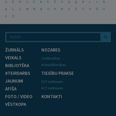
A
Ā
B
C
Č
D
E
Ē
F
G
Ģ
H
I
J
K
Ķ
L
Ļ
M
N
Ņ
O
P
R
S
Š
T
U
Ū
V
Z
Ž
ŽURNĀLS
NOZARES
VEIKALS
Civiltiesības
BIBLIOTĒKA
Krimināltiesības
#TEIRDARBS
TIESĪBU PRAKSE
JAUNUMI
EST nolēmumi
AFIŠA
ECT nolēmumi
FOTO / VIDEO
KONTAKTI
VĒSTKOPA