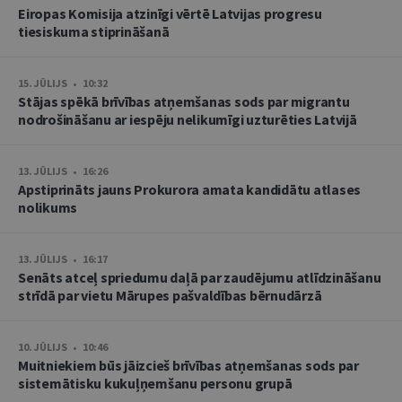
Eiropas Komisija atzinīgi vērtē Latvijas progresu
tiesiskuma stiprināšanā
15. JŪLIJS • 10:32
Stājas spēkā brīvības atņemšanas sods par migrantu
nodrošināšanu ar iespēju nelikumīgi uzturēties Latvijā
13. JŪLIJS • 16:26
Apstiprināts jauns Prokurora amata kandidātu atlases
nolikums
13. JŪLIJS • 16:17
Senāts atceļ spriedumu daļā par zaudējumu atlīdzināšanu
strīdā par vietu Mārupes pašvaldības bērnudārzā
10. JŪLIJS • 10:46
Muitniekiem būs jāizcieš brīvības atņemšanas sods par
sistemātisku kukuļņemšanu personu grupā