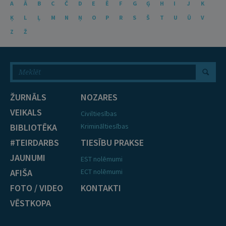
A
Ā
B
C
Č
D
E
Ē
F
G
Ģ
H
I
J
K
Ķ
L
Ļ
M
N
Ņ
O
P
R
S
Š
T
U
Ū
V
Z
Ž
ŽURNĀLS
NOZARES
VEIKALS
Civiltiesības
BIBLIOTĒKA
Krimināltiesības
#TEIRDARBS
TIESĪBU PRAKSE
JAUNUMI
EST nolēmumi
AFIŠA
ECT nolēmumi
FOTO / VIDEO
KONTAKTI
VĒSTKOPA