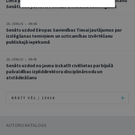
Lietā par namu pārvaldnieces goda un cieņas aizskaršanu
Senāts liek pārvērtēt strīdus izteikumu samērīgumu
26. JŪNIJS • 09:46
Senāts uzdod Eiropas Savienības Tiesai jautājumus par
izslēgšanas termiņiem un uzticamības izvērtēšanu
publiskajā iepirkumā
26. JŪNIJS • 09:45
Senāts uzdod no jauna izskatīt civillietas par bijušā
pašvaldības izpilddirektora disciplinārsodu un
atstādināšanu
RĀDĪT VĒL /
13018
AUTORU KATALOGS