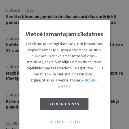
8. JŪLIJS • 16:21
Senāts: bērnu un jauniešu tiesību aizsardzības mērķi kā
pamatu atbrīvojumam no PVN nevar tulkot paplašināti
Vietnē izmantojam sīkdatnes
3. JŪLIJS • 18:23
Lai vietne pilnvērtīgi darbotos, tiek izmantotas
Publisko tiesību institūta konstitucionālās tiesībpolitikas
22. seminārs
nepieciešamās (obligātās) sīkdatnes. Ar Jūsu
piekrišanu var tikt izmantotas vēl citas –
statistikas, sociālo mediju un funkcionalitātes.
3. JŪLIJS • 14:45
Papildinformācijai atveriet "Pielāgot izvēli". Jūs
Mazbērniem nav pienākuma uzturēt vecvecākus, ja uztura
varat jebkurā brīdī mainīt savu izvēli,
lūdzējs nav par viņiem rūpējies
atgriežoties šajā vietnē. Plašāk –
sīkdatņu
politikā
.
1. JŪLIJS • 17:38
Kriminālsoda un medicīniska rakstura piespiedu līdzekļa
PIEŅEMT VISAS
piemērošana savstarpēji viens otru neizslēdz
PIELĀGOT IZVĒLI
30. JŪNIJS • 14:58