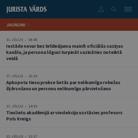
JAUNUMI
31. JŪLIJS • 08:46
Iestāde nevar bez brīdinājuma mainīt oficiālās saziņas
kanālu, ja persona lūgusi turpināt sazināties noteiktā
veidā
27. JŪLIJS • 15:10
Apkopota tiesu prakse lietās par nelikumīgu robežas
šķērsošanu un personu nelikumīgu pārvietošanu
27. JŪLIJS • 14:53
Tieslietu akadēmijā ar vieslekciju uzstāsies profesors
Pols Kreigs
22. JŪLIJS • 11:17